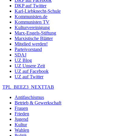
DKP auf Facebook
DKP auf Twitter
Karl-Liebknecht-Schule
Kommunisten.de
Kommunisten TV
Kulturvereinigung
Marx-Engels-Stiftung
Marxistische Blätter
Mitglied werden!
Parteivorstand
SDAJ
UZ Blog
UZ Unsere Zeit
UZ auf Facebook
UZ auf Twitter
TPL_BEEZ3_NEXTTAB
Antifaschismus
Betrieb & Gewerkschaft
Frauen
Frieden
Jugend
Kultur
Wahlen
Politik