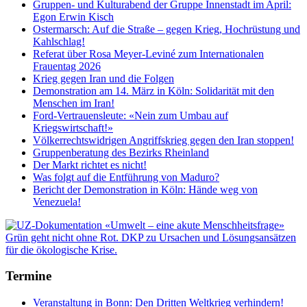
Gruppen- und Kulturabend der Gruppe Innenstadt im April:
Egon Erwin Kisch
Ostermarsch: Auf die Straße – gegen Krieg, Hochrüstung und
Kahlschlag!
Referat über Rosa Meyer-Leviné zum Internationalen
Frauentag 2026
Krieg gegen Iran und die Folgen
Demonstration am 14. März in Köln: Solidarität mit den
Menschen im Iran!
Ford-Vertrauensleute: «Nein zum Umbau auf
Kriegswirtschaft!»
Völkerrechtswidrigen Angriffskrieg gegen den Iran stoppen!
Gruppenberatung des Bezirks Rheinland
Der Markt richtet es nicht!
Was folgt auf die Entführung von Maduro?
Bericht der Demonstration in Köln: Hände weg von
Venezuela!
Termine
Veranstaltung in Bonn: Den Dritten Weltkrieg verhindern!