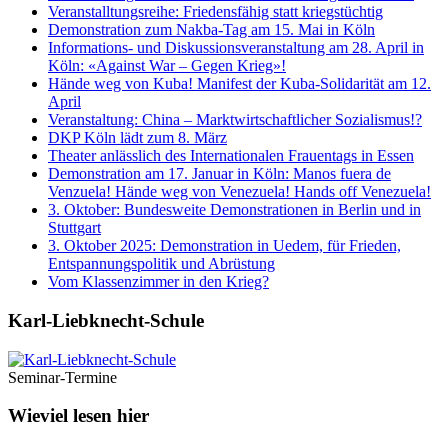
Veranstalltungsreihe: Friedensfähig statt kriegstüchtig
Demonstration zum Nakba-Tag am 15. Mai in Köln
Informations- und Diskussionsveranstaltung am 28. April in
Köln: «Against War – Gegen Krieg»!
Hände weg von Kuba! Manifest der Kuba-Solidarität am 12.
April
Veranstaltung: China – Marktwirtschaftlicher Sozialismus!?
DKP Köln lädt zum 8. März
Theater anlässlich des Internationalen Frauentags in Essen
Demonstration am 17. Januar in Köln: Manos fuera de
Venzuela! Hände weg von Venezuela! Hands off Venezuela!
3. Oktober: Bundesweite Demonstrationen in Berlin und in
Stuttgart
3. Oktober 2025: Demonstration in Uedem, für Frieden,
Entspannungspolitik und Abrüstung
Vom Klassenzimmer in den Krieg?
Karl-Liebknecht-­Schule
Seminar-Termine
Wieviel lesen hier