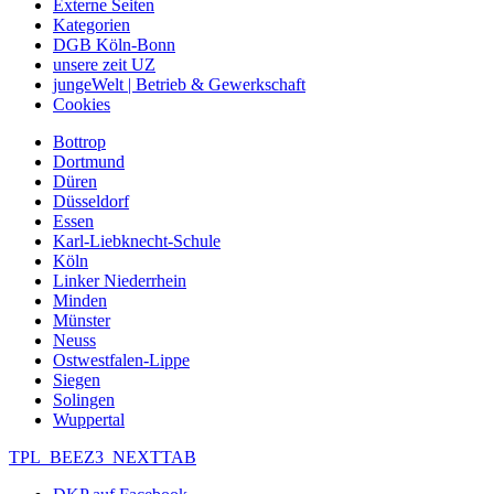
Externe Seiten
Kategorien
DGB Köln-Bonn
unsere zeit UZ
jungeWelt | Betrieb & Gewerkschaft
Cookies
Bottrop
Dortmund
Düren
Düsseldorf
Essen
Karl-Liebknecht-Schule
Köln
Linker Niederrhein
Minden
Münster
Neuss
Ostwestfalen-Lippe
Siegen
Solingen
Wuppertal
TPL_BEEZ3_NEXTTAB