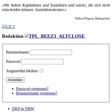
»Wir ha­ben Ka­pi­ta­lis­ten und So­zia­lis­ten und sol­che, die sich nicht
ent­schei­den kön­nen: So­zi­al­de­mo­kra­ten.«
Volker Pispers, Kabarettist
Redaktion
Benutzername
Passwort
Angemeldet bleiben
Passwort vergessen?
Benutzername vergessen?
DKP in NRW