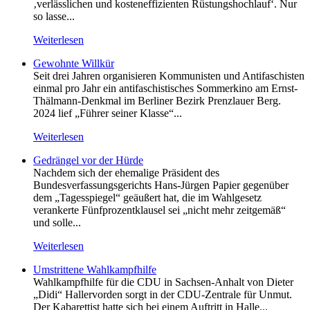
‚verlässlichen und kosteneffizienten Rüstungshochlauf‘. Nur
so lasse...
Weiterlesen
Gewohnte Willkür
Seit drei Jahren organisieren Kommunisten und Antifaschisten
einmal pro Jahr ein antifaschistisches Sommerkino am Ernst-
Thälmann-Denkmal im Berliner Bezirk Prenzlauer Berg.
2024 lief „Führer seiner Klasse“...
Weiterlesen
Gedrängel vor der Hürde
Nachdem sich der ehemalige Präsident des
Bundesverfassungsgerichts Hans-Jürgen Papier gegenüber
dem „Tagesspiegel“ geäußert hat, die im Wahlgesetz
verankerte Fünfprozentklausel sei „nicht mehr zeitgemäß“
und solle...
Weiterlesen
Umstrittene Wahlkampfhilfe
Wahlkampfhilfe für die CDU in Sachsen-Anhalt von Dieter
„Didi“ Hallervorden sorgt in der CDU-Zentrale für Unmut.
Der Kabarettist hatte sich bei einem Auftritt in Halle...