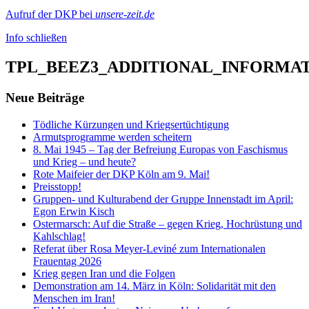
Aufruf der DKP bei
unsere-zeit.de
Info schließen
TPL_BEEZ3_ADDITIONAL_INFORMA
Neue Beiträge
Tödliche Kürzungen und Kriegsertüchtigung
Armutsprogramme werden scheitern
8. Mai 1945 – Tag der Befreiung Europas von Faschismus
und Krieg – und heute?
Rote Maifeier der DKP Köln am 9. Mai!
Preisstopp!
Gruppen- und Kulturabend der Gruppe Innenstadt im April:
Egon Erwin Kisch
Ostermarsch: Auf die Straße – gegen Krieg, Hochrüstung und
Kahlschlag!
Referat über Rosa Meyer-Leviné zum Internationalen
Frauentag 2026
Krieg gegen Iran und die Folgen
Demonstration am 14. März in Köln: Solidarität mit den
Menschen im Iran!