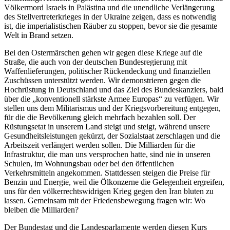
Völkermord Israels in Palästina und die unendliche Verlängerung
des Stellvertreterkrieges in der Ukraine zeigen, dass es notwendig
ist, die imperialistischen Räuber zu stoppen, bevor sie die gesamte
Welt in Brand setzen.
Bei den Ostermärschen gehen wir gegen diese Kriege auf die
Straße, die auch von der deutschen Bundesregierung mit
Waffenlieferungen, politischer Rückendeckung und finanziellen
Zuschüssen unterstützt werden. Wir demonstrieren gegen die
Hochrüstung in Deutschland und das Ziel des Bundeskanzlers, bald
über die „konventionell stärkste Armee Europas“ zu verfügen. Wir
stellen uns dem Militarismus und der Kriegsvorbereitung entgegen,
für die die Bevölkerung gleich mehrfach bezahlen soll. Der
Rüstungsetat in unserem Land steigt und steigt, während unsere
Gesundheitsleistungen gekürzt, der Sozialstaat zerschlagen und die
Arbeitszeit verlängert werden sollen. Die Milliarden für die
Infrastruktur, die man uns versprochen hatte, sind nie in unseren
Schulen, im Wohnungsbau oder bei den öffentlichen
Verkehrsmitteln angekommen. Stattdessen steigen die Preise für
Benzin und Energie, weil die Ölkonzerne die Gelegenheit ergreifen,
uns für den völkerrechtswidrigen Krieg gegen den Iran bluten zu
lassen. Gemeinsam mit der Friedensbewegung fragen wir: Wo
bleiben die Milliarden?
Der Bundestag und die Landesparlamente werden diesen Kurs