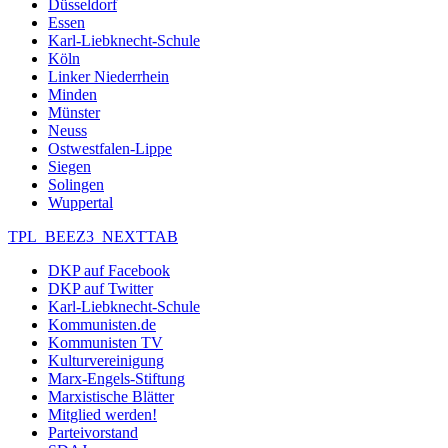
Düsseldorf
Essen
Karl-Liebknecht-Schule
Köln
Linker Niederrhein
Minden
Münster
Neuss
Ostwestfalen-Lippe
Siegen
Solingen
Wuppertal
TPL_BEEZ3_NEXTTAB
DKP auf Facebook
DKP auf Twitter
Karl-Liebknecht-Schule
Kommunisten.de
Kommunisten TV
Kulturvereinigung
Marx-Engels-Stiftung
Marxistische Blätter
Mitglied werden!
Parteivorstand