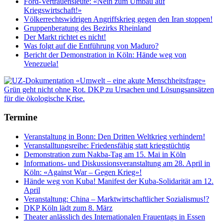
Ford-Vertrauensleute: «Nein zum Umbau auf
Kriegswirtschaft!»
Völkerrechtswidrigen Angriffskrieg gegen den Iran stoppen!
Gruppenberatung des Bezirks Rheinland
Der Markt richtet es nicht!
Was folgt auf die Entführung von Maduro?
Bericht der Demonstration in Köln: Hände weg von
Venezuela!
Termine
Veranstaltung in Bonn: Den Dritten Weltkrieg verhindern!
Veranstalltungsreihe: Friedensfähig statt kriegstüchtig
Demonstration zum Nakba-Tag am 15. Mai in Köln
Informations- und Diskussionsveranstaltung am 28. April in
Köln: «Against War – Gegen Krieg»!
Hände weg von Kuba! Manifest der Kuba-Solidarität am 12.
April
Veranstaltung: China – Marktwirtschaftlicher Sozialismus!?
DKP Köln lädt zum 8. März
Theater anlässlich des Internationalen Frauentags in Essen