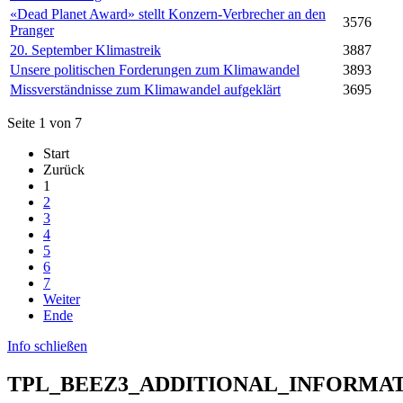
«Dead Planet Award» stellt Konzern-Verbrecher an den
3576
Pranger
20. September Klimastreik
3887
Unsere politischen Forderungen zum Klimawandel
3893
Missverständnisse zum Klimawandel aufgeklärt
3695
Seite 1 von 7
Start
Zurück
1
2
3
4
5
6
7
Weiter
Ende
Info schließen
TPL_BEEZ3_ADDITIONAL_INFORMA