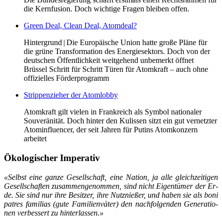
die Kernfusion. Doch wichtige Fragen bleiben offen.
Green Deal, Clean Deal, Atomdeal?
Hintergrund | Die Europäische Union hatte große Pläne für
die grüne Transformation des Energiesektors. Doch von der
deutschen Öffentlichkeit weitgehend unbemerkt öffnet
Brüssel Schritt für Schritt Türen für Atomkraft – auch ohne
offizielles Förderprogramm
Strippenzieher der Atomlobby
Atomkraft gilt vielen in Frankreich als Symbol nationaler
Souveränität. Doch hinter den Kulissen sitzt ein gut vernetzter
Atominfluencer, der seit Jahren für Putins Atomkonzern
arbeitet
Ökologischer Imperativ
«Selbst ei­ne gan­ze Ge­sell­schaft, ei­ne Na­ti­on, ja al­le gleich­zei­ti­gen
Ge­sell­schaf­ten zu­sam­men­ge­nom­men, sind nicht Ei­gen­tü­mer der Er­
de. Sie sind nur ih­re Be­sit­zer, ih­re Nutz­nie­ßer, und ha­ben sie als bo­ni
pa­tres fa­mi­li­as (gu­te Fa­mi­li­en­vä­ter) den nach­fol­gen­den Ge­ne­ra­tio­
nen ver­bes­sert zu hin­ter­las­sen.»