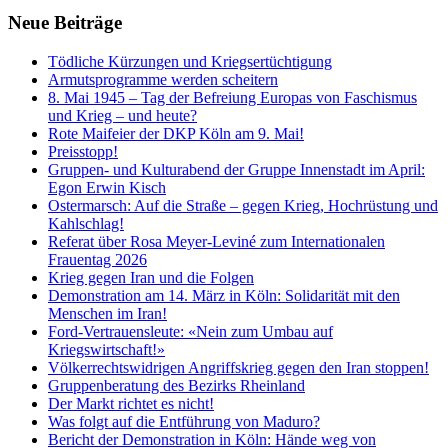
Neue Beiträge
Tödliche Kürzungen und Kriegsertüchtigung
Armutsprogramme werden scheitern
8. Mai 1945 – Tag der Befreiung Europas von Faschismus
und Krieg – und heute?
Rote Maifeier der DKP Köln am 9. Mai!
Preisstopp!
Gruppen- und Kulturabend der Gruppe Innenstadt im April:
Egon Erwin Kisch
Ostermarsch: Auf die Straße – gegen Krieg, Hochrüstung und
Kahlschlag!
Referat über Rosa Meyer-Leviné zum Internationalen
Frauentag 2026
Krieg gegen Iran und die Folgen
Demonstration am 14. März in Köln: Solidarität mit den
Menschen im Iran!
Ford-Vertrauensleute: «Nein zum Umbau auf
Kriegswirtschaft!»
Völkerrechtswidrigen Angriffskrieg gegen den Iran stoppen!
Gruppenberatung des Bezirks Rheinland
Der Markt richtet es nicht!
Was folgt auf die Entführung von Maduro?
Bericht der Demonstration in Köln: Hände weg von