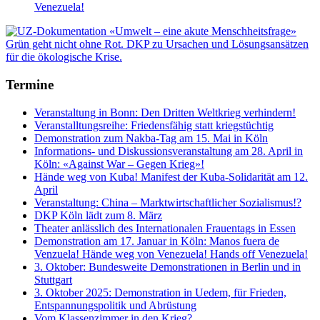
Venezuela!
Termine
Veranstaltung in Bonn: Den Dritten Weltkrieg verhindern!
Veranstalltungsreihe: Friedensfähig statt kriegstüchtig
Demonstration zum Nakba-Tag am 15. Mai in Köln
Informations- und Diskussionsveranstaltung am 28. April in
Köln: «Against War – Gegen Krieg»!
Hände weg von Kuba! Manifest der Kuba-Solidarität am 12.
April
Veranstaltung: China – Marktwirtschaftlicher Sozialismus!?
DKP Köln lädt zum 8. März
Theater anlässlich des Internationalen Frauentags in Essen
Demonstration am 17. Januar in Köln: Manos fuera de
Venzuela! Hände weg von Venezuela! Hands off Venezuela!
3. Oktober: Bundesweite Demonstrationen in Berlin und in
Stuttgart
3. Oktober 2025: Demonstration in Uedem, für Frieden,
Entspannungspolitik und Abrüstung
Vom Klassenzimmer in den Krieg?