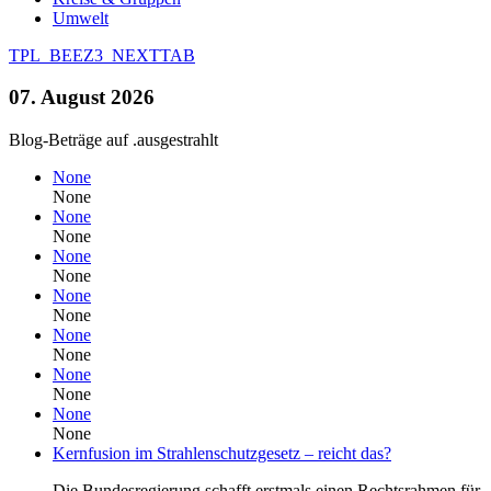
Umwelt
TPL_BEEZ3_NEXTTAB
07. August 2026
Blog-Beträge auf .ausgestrahlt
None
None
None
None
None
None
None
None
None
None
None
None
None
None
Kernfusion im Strahlenschutzgesetz – reicht das?
Die Bundesregierung schafft erstmals einen Rechtsrahmen für