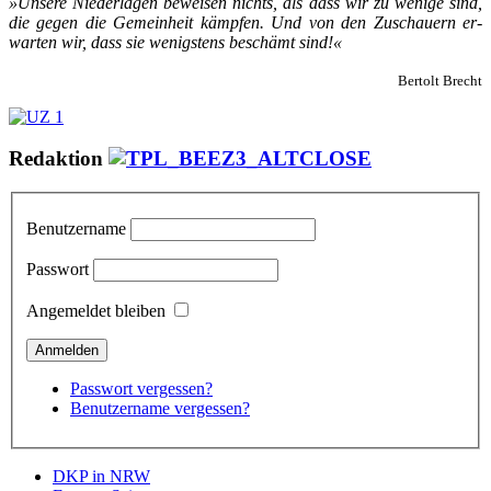
»Un­se­re Nie­der­la­gen be­wei­sen nichts, als dass wir zu we­ni­ge sind,
die ge­gen die Ge­mein­heit kämp­fen. Und von den Zu­schau­ern er­
war­ten wir, dass sie we­nigs­tens be­schämt sind!«
Bertolt Brecht
Redaktion
Benutzername
Passwort
Angemeldet bleiben
Passwort vergessen?
Benutzername vergessen?
DKP in NRW