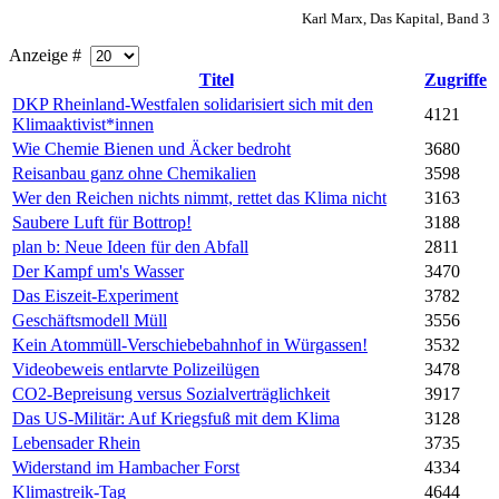
Karl Marx, Das Kapital, Band 3
Anzeige #
Titel
Zugriffe
DKP Rheinland-Westfalen solidarisiert sich mit den
4121
Klimaaktivist*innen
Wie Chemie Bienen und Äcker bedroht
3680
Reisanbau ganz ohne Chemikalien
3598
Wer den Reichen nichts nimmt, rettet das Klima nicht
3163
Saubere Luft für Bottrop!
3188
plan b: Neue Ideen für den Abfall
2811
Der Kampf um's Wasser
3470
Das Eiszeit-Experiment
3782
Geschäftsmodell Müll
3556
Kein Atommüll-Verschiebebahnhof in Würgassen!
3532
Videobeweis entlarvte Polizeilügen
3478
CO2-Bepreisung versus Sozialverträglichkeit
3917
Das US-Militär: Auf Kriegsfuß mit dem Klima
3128
Lebensader Rhein
3735
Widerstand im Hambacher Forst
4334
Klimastreik-Tag
4644