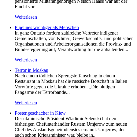
pensionierte Militärangehörigen Nelson Haase war auf der
Flucht vor...
Weiterlesen
Pipelines wichtiger als Menschen
In ganz Ontario fordern zahlreiche Vertreter indigener
Gemeinschaften, von Klima-, Gewerkschafts- und politischen
Organisationen und Arbeiterorganisationen die Provinz- und
Bundesregierung auf, Verantwortung für die anhaltenden...
Weiterlesen
Terror in Moskau
Nach einem tödlichen Sprengstoffanschlag in einem
Restaurant in Moskau hat die russische Botschaft in Italien
Vorwürfe gegen die Ukraine erhoben. „Die blutigen
Fangarme der Terrorbande...
Weiterlesen
Postengeschacher in Kiew
Der ukrainische Präsident Wladimir Selenski hat den
bisherigen Chefunterhändler Rustem Umjerow zum neuen
Chef des Auslandsgeheimdienstes ernannt. Umjerow, der
auch schon Kriegsminister war, bleibe in...