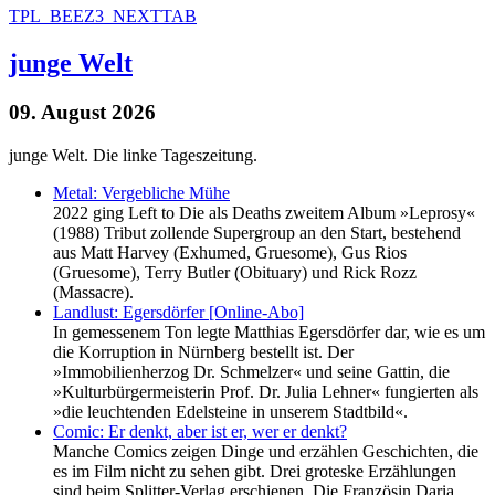
TPL_BEEZ3_NEXTTAB
junge Welt
09. August 2026
junge Welt. Die linke Tageszeitung.
Metal: Vergebliche Mühe
2022 ging Left to Die als Deaths zweitem Album »Leprosy«
(1988) Tribut zollende Supergroup an den Start, bestehend
aus Matt Harvey (Exhumed, Gruesome), Gus Rios
(Gruesome), Terry Butler (Obituary) und Rick Rozz
(Massacre).
Landlust: Egersdörfer [Online-Abo]
In gemessenem Ton legte Matthias Egersdörfer dar, wie es um
die Korruption in Nürnberg bestellt ist. Der
»Immobilienherzog Dr. Schmelzer« und seine Gattin, die
»Kulturbürgermeisterin Prof. Dr. Julia Lehner« fungierten als
»die leuchtenden Edelsteine in unserem Stadtbild«.
Comic: Er denkt, aber ist er, wer er denkt?
Manche Comics zeigen Dinge und erzählen Geschichten, die
es im Film nicht zu sehen gibt. Drei groteske Erzählungen
sind beim Splitter-Verlag erschienen. Die Französin Daria