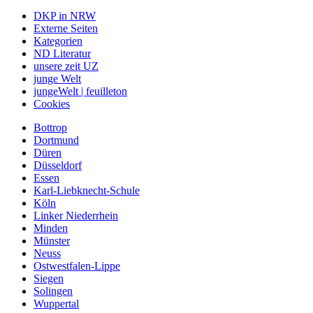
DKP in NRW
Externe Seiten
Kategorien
ND Literatur
unsere zeit UZ
junge Welt
jungeWelt | feuilleton
Cookies
Bottrop
Dortmund
Düren
Düsseldorf
Essen
Karl-Liebknecht-Schule
Köln
Linker Niederrhein
Minden
Münster
Neuss
Ostwestfalen-Lippe
Siegen
Solingen
Wuppertal