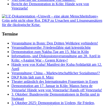
Bericht der Demonstration in Köln: Hände weg von
Venezuela!
Termine
Veranstaltung in Bonn: Den Dritten Weltkrieg verhindern!
Veranstalltungsreihe: Friedensfähig statt kriegstüchtig
Demonstration zum Nakba-Tag am 15. Mai in Köln
Informations- und Diskussionsveranstaltung am 28. April in
Köln: «Against War – Gegen Krieg»!
Hände weg von Kuba! Manifest der Kuba-Solidarität am 12.
April
Veranstaltung: China – Marktwirtschaftlicher Sozialismus!?
DKP Köln lädt zum 8. März
Theater anlässlich des Internationalen Frauentags in Essen
Demonstration am 17. Januar in Köln: Manos fuera de
Venzuela! Hände weg von Venezuela! Hands off Venezuela!
3. Oktober: Bundesweite Demonstrationen in Berlin und in
Stuttgart
3. Oktober 2025: Demonstration in Uedem, für Frieden,