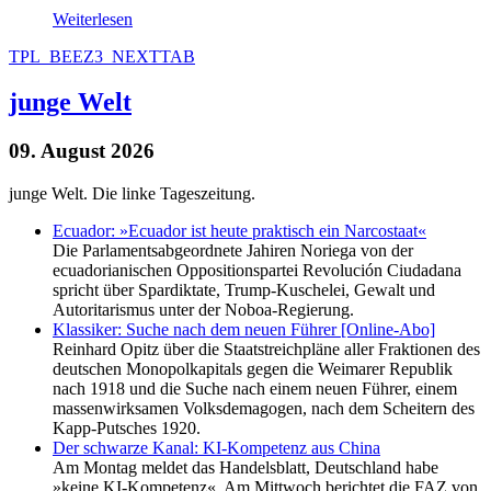
Weiterlesen
TPL_BEEZ3_NEXTTAB
junge Welt
09. August 2026
junge Welt. Die linke Tageszeitung.
Ecuador: »Ecuador ist heute praktisch ein Narcostaat«
Die Parlamentsabgeordnete Jahiren Noriega von der
ecuadorianischen Oppositionspartei Revolución Ciudadana
spricht über Spardiktate, Trump-Kuschelei, Gewalt und
Autoritarismus unter der Noboa-Regierung.
Klassiker: Suche nach dem neuen Führer [Online-Abo]
Reinhard Opitz über die Staatstreichpläne aller Fraktionen des
deutschen Monopolkapitals gegen die Weimarer Republik
nach 1918 und die Suche nach einem neuen Führer, einem
massenwirksamen Volksdemagogen, nach dem Scheitern des
Kapp-Putsches 1920.
Der schwarze Kanal: KI-Kompetenz aus China
Am Montag meldet das Handelsblatt, Deutschland habe
»keine KI-Kompetenz«. Am Mittwoch berichtet die FAZ von