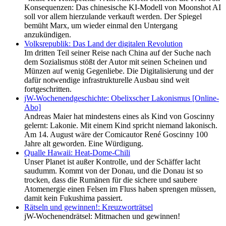
Konsequenzen: Das chinesische KI-Modell von Moonshot AI
soll vor allem hierzulande verkauft werden. Der Spiegel
bemüht Marx, um wieder einmal den Untergang
anzukündigen.
Volksrepublik: Das Land der digitalen Revolution
Im dritten Teil seiner Reise nach China auf der Suche nach
dem Sozialismus stößt der Autor mit seinen Scheinen und
Münzen auf wenig Gegenliebe. Die Digitalisierung und der
dafür notwendige infrastrukturelle Ausbau sind weit
fortgeschritten.
jW-Wochenendgeschichte: Obelixscher Lakonismus [Online-
Abo]
Andreas Maier hat mindestens eines als Kind von Goscinny
gelernt: Lakonie. Mit einem Kind spricht niemand lakonisch.
Am 14. August wäre der Comicautor René Goscinny 100
Jahre alt geworden. Eine Würdigung.
Qualle Hawaii: Heat-Dome-Chili
Unser Planet ist außer Kontrolle, und der Schäffer lacht
saudumm. Kommt von der Donau, und die Donau ist so
trocken, dass die Rumänen für die sichere und saubere
Atomenergie einen Felsen im Fluss haben sprengen müssen,
damit kein Fukushima passiert.
Rätseln und gewinnen!: Kreuzworträtsel
jW-Wochenendrätsel: Mitmachen und gewinnen!