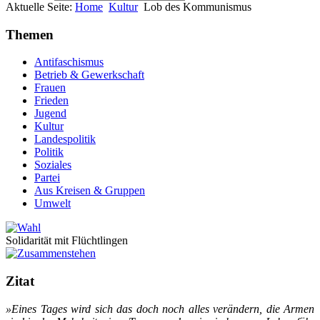
Aktuelle Seite:
Home
Kultur
Lob des Kommunismus
Themen
Antifaschismus
Betrieb & Gewerkschaft
Frauen
Frieden
Jugend
Kultur
Landespolitik
Politik
Soziales
Partei
Aus Kreisen & Gruppen
Umwelt
Solidarität mit Flüchtlingen
Zitat
»Ei­nes Ta­ges wird sich das doch noch al­les ver­än­dern, die Ar­men