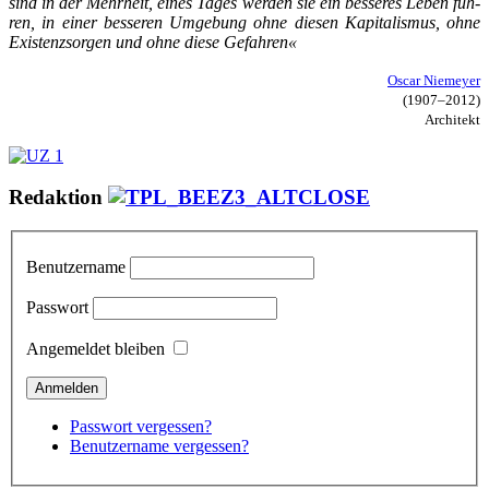
sind in der Mehr­heit, ei­nes Ta­ges wer­den sie ein bes­se­res Le­ben füh­
ren, in ei­ner bes­se­ren Um­ge­bung oh­ne die­sen Ka­pi­ta­lis­mus, oh­ne
Exis­tenz­sor­gen und oh­ne die­se Ge­fah­ren«
Oscar Niemeyer
(1907–2012)
Architekt
Redaktion
Benutzername
Passwort
Angemeldet bleiben
Passwort vergessen?
Benutzername vergessen?