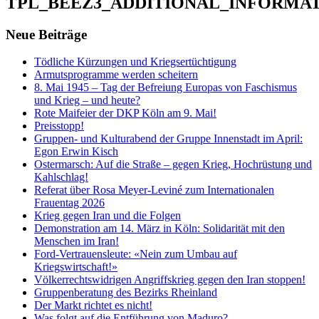
TPL_BEEZ3_ADDITIONAL_INFORMA
Neue Beiträge
Tödliche Kürzungen und Kriegsertüchtigung
Armutsprogramme werden scheitern
8. Mai 1945 – Tag der Befreiung Europas von Faschismus
und Krieg – und heute?
Rote Maifeier der DKP Köln am 9. Mai!
Preisstopp!
Gruppen- und Kulturabend der Gruppe Innenstadt im April:
Egon Erwin Kisch
Ostermarsch: Auf die Straße – gegen Krieg, Hochrüstung und
Kahlschlag!
Referat über Rosa Meyer-Leviné zum Internationalen
Frauentag 2026
Krieg gegen Iran und die Folgen
Demonstration am 14. März in Köln: Solidarität mit den
Menschen im Iran!
Ford-Vertrauensleute: «Nein zum Umbau auf
Kriegswirtschaft!»
Völkerrechtswidrigen Angriffskrieg gegen den Iran stoppen!
Gruppenberatung des Bezirks Rheinland
Der Markt richtet es nicht!
Was folgt auf die Entführung von Maduro?