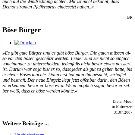
auch auf die Windrichtung achten. Mir ist nicht bekannt, dass
Demonstranten Pfefferspray eingesetzt haben..«
BR
Böse Bürger
»Es gibt gu­te Bür­ger und es gibt bö­se Bür­ger. Die gu­ten müs­sen al­
so vor den bö­sen ge­schützt wer­den. Lei­der sind sie nicht so ein­fach
von­ein­an­der zu un­ter­schei­den, je­den­falls nicht be­vor et­was pas­siert
ist. Dar­um war es ja bis­her so, dass je­der als gut zu gel­ten hat­te, bis
er et­was Bö­ses mach­te. Dann erst hat man ihn ge­sucht, ver­haf­tet
und be­straft. Der neue Ehr­geiz liegt jetzt of­fen­bar dar­in, den Bö­sen
zu er­ken­nen, be­vor er bö­se wird. Wenn mög­lich so­gar, be­vor er sel­
ber weiß, dass er bö­se wer­den könn­te.«
Dieter Moor
in Kulturzeit
31.07.2007
Weitere Beiträge ...