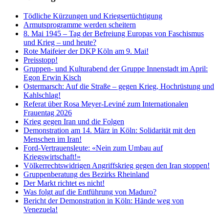
Tödliche Kürzungen und Kriegsertüchtigung
Armutsprogramme werden scheitern
8. Mai 1945 – Tag der Befreiung Europas von Faschismus
und Krieg – und heute?
Rote Maifeier der DKP Köln am 9. Mai!
Preisstopp!
Gruppen- und Kulturabend der Gruppe Innenstadt im April:
Egon Erwin Kisch
Ostermarsch: Auf die Straße – gegen Krieg, Hochrüstung und
Kahlschlag!
Referat über Rosa Meyer-Leviné zum Internationalen
Frauentag 2026
Krieg gegen Iran und die Folgen
Demonstration am 14. März in Köln: Solidarität mit den
Menschen im Iran!
Ford-Vertrauensleute: «Nein zum Umbau auf
Kriegswirtschaft!»
Völkerrechtswidrigen Angriffskrieg gegen den Iran stoppen!
Gruppenberatung des Bezirks Rheinland
Der Markt richtet es nicht!
Was folgt auf die Entführung von Maduro?
Bericht der Demonstration in Köln: Hände weg von
Venezuela!