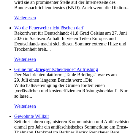
wird sie an prominenter Stelle auf der Internetseite des
Bundesnachrichtendienstes (BND). Auch wenn die Diktion...
Weiterlesen
Wo die Feuerwehr nicht löschen darf
Rekordwert für Deutschland: 41,8 Grad Celsius am 27. Juni
2026 in Sachsen-Anhalt. In vielen Teilen Europas und
Deutschlands macht sich diesen Sommer extreme Hitze und
Trockenheit breit....
Weiterlesen
Grüne für „kriegsentscheidende“ Aufrüstung
Der Nachrichtenplattform „Table Briefings“ war es am
29. Juli einen längeren Bericht wert: „Die
Wirtschaftsvereinigung der Grünen fordert einen
‚verlässlichen und kosteneffizienten Rüstungshochlauf‘. Nur
so lasse...
Weiterlesen
Gewohnte Willkür
Seit drei Jahren organisieren Kommunisten und Antifaschisten
einmal pro Jahr ein antifaschistisches Sommerkino am Ernst-
Thälmann-Denkmal im Berliner Bezirk Prenzlauer Berg.