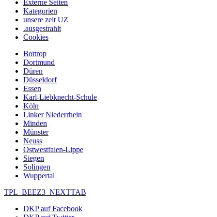
Externe Seiten
Kategorien
unsere zeit UZ
.ausgestrahlt
Cookies
Bottrop
Dortmund
Düren
Düsseldorf
Essen
Karl-Liebknecht-Schule
Köln
Linker Niederrhein
Minden
Münster
Neuss
Ostwestfalen-Lippe
Siegen
Solingen
Wuppertal
TPL_BEEZ3_NEXTTAB
DKP auf Facebook