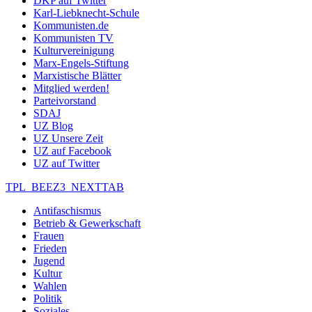
DKP auf Twitter
Karl-Liebknecht-Schule
Kommunisten.de
Kommunisten TV
Kulturvereinigung
Marx-Engels-Stiftung
Marxistische Blätter
Mitglied werden!
Parteivorstand
SDAJ
UZ Blog
UZ Unsere Zeit
UZ auf Facebook
UZ auf Twitter
TPL_BEEZ3_NEXTTAB
Antifaschismus
Betrieb & Gewerkschaft
Frauen
Frieden
Jugend
Kultur
Wahlen
Politik
Soziales