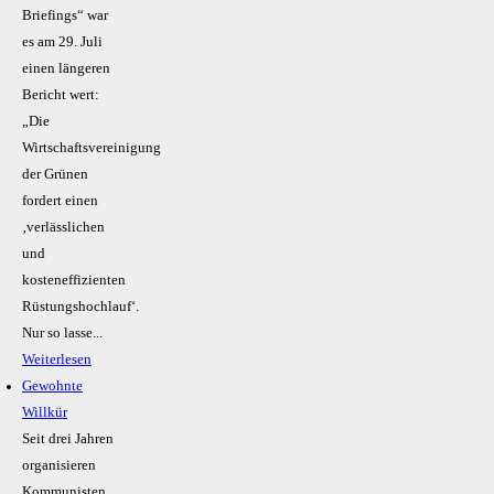
Briefings“ war
es am 29. Juli
einen längeren
Bericht wert:
„Die
Wirtschaftsvereinigung
der Grünen
fordert einen
‚verlässlichen
und
kosteneffizienten
Rüstungshochlauf‘.
Nur so lasse...
Weiterlesen
Gewohnte
Willkür
Seit drei Jahren
organisieren
Kommunisten