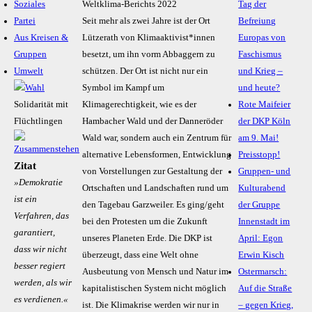
Soziales
Weltklima-Berichts 2022
Tag der
Partei
Seit mehr als zwei Jahre ist der Ort
Befreiung
Aus Kreisen &
Lützerath von Klimaaktivist*innen
Europas von
Gruppen
besetzt, um ihn vorm Abbaggern zu
Faschismus
Umwelt
schützen. Der Ort ist nicht nur ein
und Krieg –
Symbol im Kampf um
und heute?
Solidarität mit
Klimagerechtigkeit, wie es der
Rote Maifeier
Flüchtlingen
Hambacher Wald und der Danneröder
der DKP Köln
Wald war, sondern auch ein Zentrum für
am 9. Mai!
alternative Lebensformen, Entwicklung
Preisstopp!
Zitat
von Vorstellungen zur Gestaltung der
Gruppen- und
»Demokratie
Ortschaften und Landschaften rund um
Kulturabend
ist ein
den Tagebau Garzweiler. Es ging/geht
der Gruppe
Verfahren, das
bei den Protesten um die Zukunft
Innenstadt im
garantiert,
unseres Planeten Erde. Die DKP ist
April: Egon
dass wir nicht
überzeugt, dass eine Welt ohne
Erwin Kisch
besser regiert
Ausbeutung von Mensch und Natur im
Ostermarsch:
werden, als wir
kapitalistischen System nicht möglich
Auf die Straße
es verdienen.«
ist. Die Klimakrise werden wir nur in
– gegen Krieg,