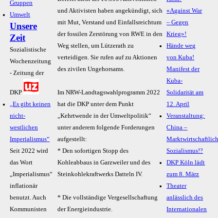
Gruppen
und Aktivisten haben angekündigt, sich
«Against War
Umwelt
mit Mut, Verstand und Einfallsreichtum
– Gegen
Unsere
der fossilen Zerstörung von RWE in den
Krieg»!
Zeit
Weg stellen, um Lützerath zu
Hände weg
Sozialistische
verteidigen. Sie rufen auf zu Aktionen
von Kuba!
Wochenzeitung
des zivilen Ungehorsams.
Manifest der
- Zeitung der
Kuba-
DKP
Im NRW-Landtagswahlprogramm 2022
Solidarität am
„Es gibt keinen
hat die DKP unter dem Punkt
12. April
nicht-
„Kehrtwende in der Umweltpolitik“
Veranstaltung:
westlichen
unter anderem folgende Forderungen
China –
Imperialismus“
aufgestellt:
Marktwirtschaftlic
Seit 2022 wird
* Den sofortigen Stopp des
Sozialismus!?
das Wort
Kohleabbaus in Garzweiler und des
DKP Köln lädt
„Imperialismus“
Steinkohlekraftwerks Datteln IV.
zum 8. März
inflationär
Theater
benutzt. Auch
* Die vollständige Vergesellschaftung
anlässlich des
Kommunisten
der Energieindustrie.
Internationalen