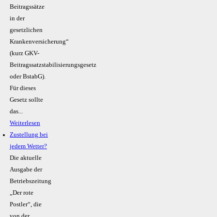
Beitragssätze
in der
gesetzlichen
Krankenversicherung“
(kurz GKV-
Beitragssatzstabilisierungsgesetz
oder BstabG).
Für dieses
Gesetz sollte
das...
Weiterlesen
Zustellung bei
jedem Wetter?
Die aktuelle
Ausgabe der
Betriebszeitung
„Der rote
Postler“, die
von der