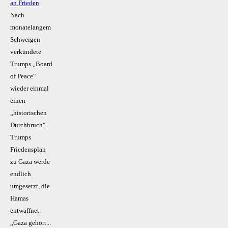
an Frieden
Nach
monatelangem
Schweigen
verkündete
Trumps „Board
of Peace“
wieder einmal
einen
„historischen
Durchbruch“.
Trumps
Friedensplan
zu Gaza werde
endlich
umgesetzt, die
Hamas
entwaffnet.
„Gaza gehört...