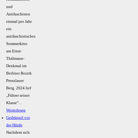
und
Antifaschisten
einmal pro Jahr
ein
antifaschistisches
Sommerkino
am Ernst-
Thälmann-
Denkmal im
Berliner Bezirk
Prenzlauer
Berg. 2024 lief
„Führer seiner
Klasse“...
Weiterlesen
Gedrängel vor
der Hürde
Nachdem sich