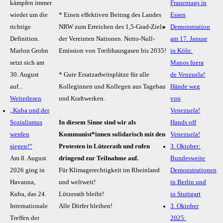
kämpfen immer
Frauentags in
wieder um die
* Einen effektiven Beitrag des Landes
Essen
richtige
NRW zum Erreichen des 1,5-Grad-Ziels
Demonstration
Definition.
der Vereinten Nationen. Netto-Null-
am 17. Januar
Marlon Grohn
Emission von Treibhausgasen bis 2035!
in Köln:
setzt sich am
Manos fuera
30. August
* Gute Ersatzarbeitsplätze für alle
de Venzuela!
auf...
Kolleginnen und Kollegen aus Tagebau
Hände weg
Weiterlesen
und Kraftwerken.
von
„Kuba und der
Venezuela!
Sozialismus
In diesem Sinne sind wir als
Hands off
werden
Kommunist*innen solidarisch mit den
Venezuela!
siegen!“
Protesten in Lützerath und rufen
3. Oktober:
Am 8. August
dringend zur Teilnahme auf.
Bundesweite
2026 ging in
Für Klimagerechtigkeit im Rheinland
Demonstrationen
Havanna,
und weltweit!
in Berlin und
Kuba, das 24.
Lützerath bleibt!
in Stuttgart
Internationale
Alle Dörfer bleiben!
3. Oktober
Treffen der
2025: