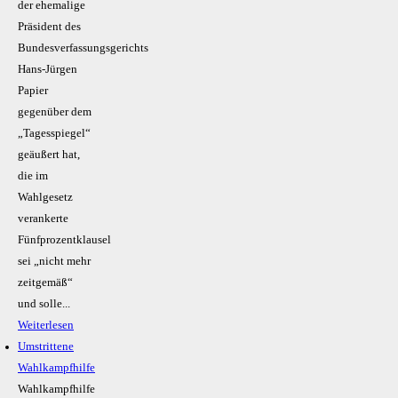
der ehemalige
Präsident des
Bundesverfassungsgerichts
Hans-Jürgen
Papier
gegenüber dem
„Tagesspiegel“
geäußert hat,
die im
Wahlgesetz
verankerte
Fünfprozentklausel
sei „nicht mehr
zeitgemäß“
und solle...
Weiterlesen
Umstrittene
Wahlkampfhilfe
Wahlkampfhilfe