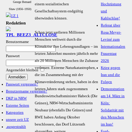
George Bernard
einem sozialistischen
Hochrüstung
Shaw (1856–1950)
Gesellschaftssystem endgültig
und
überwinden können.
Kahlschlag!
Redaktion
Referat über
Schon jetzt verlieren Millionen
Rosa Meyer-
Menschen weltweit durch die
Leviné zum
Benutzername
Klimakrise ihre Lebensgrundlagen – im
Internationalen
letzten Jahrzehnt mussten jährlich mehr
Frauentag
Passwort
als 20 Millionen Menschen ihr Zuhause
2026
verlassen. Extreme Naturkatastrophen,
Krieg gegen
Angemeldet bleiben
die im Zusammenhang mit der
Iran und die
Klimaveränderung stehen, haben in den
Folgen
Passwort vergessen?
letzten Jahren stark zugenommen
Demonstration
Benutzername vergessen?
Bundeswirtschaftsminister Habeck (Die
am 14. März in
DKP in NRW
Grünen), NRW-Wirtschaftsministerin
Köln:
Externe Seiten
Neubaur (ebenfalls Die Grünen) und
Solidarität mit
Kategorien
RWE haben Anfang Oktober
den Menschen
unsere zeit UZ
beschlossen, das Dorf Lützerath
im Iran!
.ausgestrahlt
abzureißen, weitere
Ford-