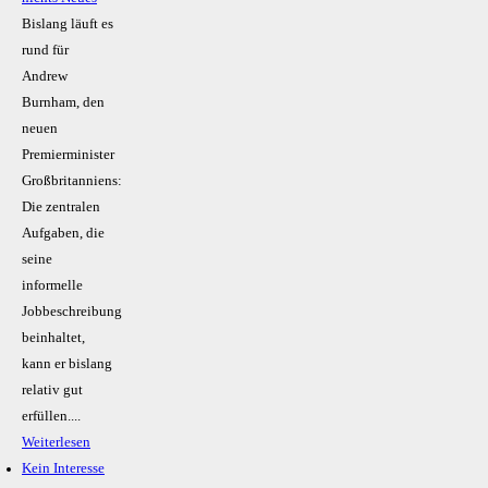
Bislang läuft es
rund für
Andrew
Burnham, den
neuen
Premierminister
Großbritanniens:
Die zentralen
Aufgaben, die
seine
informelle
Jobbeschreibung
beinhaltet,
kann er bislang
relativ gut
erfüllen....
Weiterlesen
Kein Inte­resse