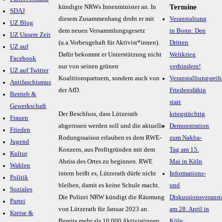
Termine
kündigte NRWs Innenminister an. In
SDAJ
diesem Zusammenhang droht er mit
Veranstaltung
UZ Blog
dem neuen Versammlungsgesetz
in Bonn: Den
UZ Unsere Zeit
(u.a.Vorbeugehaft für Aktivist*innen).
Dritten
UZ auf
Dafür bekommt er Unterstützung nicht
Weltkrieg
Facebook
nur von seinen grünen
verhindern!
UZ auf Twitter
Koalitionspartnern, sondern auch von
Veranstalltungsreih
Antifaschismus
der AfD.
Friedensfähig
Betrieb &
statt
Gewerkschaft
Der Beschluss, dass Lützerath
kriegstüchtig
Frauen
abgerissen werden soll und die aktuelle
Demonstration
Frieden
Rodungssaison erlauben es dem RWE-
zum Nakba-
Jugend
Konzern, aus Profitgründen mit dem
Tag am 15.
Kultur
Abriss des Ortes zu beginnen. RWE
Mai in Köln
Wahlen
intern heißt es, Lützerath dürfe nicht
Informations-
Politik
bleiben, damit es keine Schule macht.
und
Soziales
Die Polizei NRW kündigt die Räumung
Diskussionsveranst
Partei
von Lützerath für Januar 2023 an.
am 28. April in
Kreise &
Bereits mehr als 10.000 Aktivistinnen
Köln: