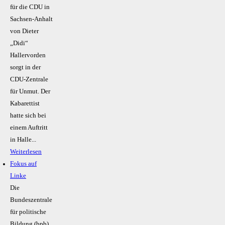
für die CDU in
Sachsen-Anhalt
von Dieter
„Didi“
Hallervorden
sorgt in der
CDU-Zentrale
für Unmut. Der
Kabarettist
hatte sich bei
einem Auftritt
in Halle...
Weiterlesen
Fokus auf
Linke
Die
Bundeszentrale
für politische
Bildung (bpb)