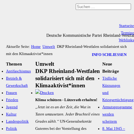
Startseite
Termine
Deutsche Kommunistische Partei Rheinland-Westfa
Weblinks
Aktuelle Seite:
Home
Umwelt
DKP Rheinland-Westfalen solidarisiert sich
Archiv
mit den Klimaaktivist*innen
Impressum & Datenschutz
INFO SCHLIESSEN
Umwelt
Themen
Neue
DKP Rheinland-Westfalen
Beiträge
Antifaschismus
solidarisiert sich mit den
Betrieb &
Tödliche
Klimaaktivist*innen
Gewerkschaft
Kürzungen
Frauen
und
Frieden
Klima schützen - Lützerath erhalten!
Kriegsertüchtigung
Jugend
„Jetzt ist es an der Zeit, die Wut in
Armutsprogramme
Kultur
Taten umzusetzen. Jeder Bruchteil eines
werden
Landespolitik
Grades zählt.“
UN-Generalsekretär
scheitern
Politik
Guterres bei der Vorstellung des
8. Mai 1945 –