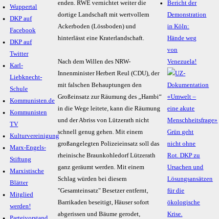
enden. RWE vernichtet weiter die
Bericht der
Wuppertal
dortige Landschaft mit wertvollem
Demonstration
DKP auf
Ackerboden (Lössboden) und
in Köln:
Facebook
hinterlässt eine Kraterlandschaft.
Hände weg
DKP auf
von
Twitter
Nach dem Willen des NRW-
Venezuela!
Karl-
Innenminister Herbert Reul (CDU), der
Liebknecht-
mit falschen Behauptungen den
Schule
Großeinsatz zur Räumung des „Hambi“
Kommunisten.de
in die Wege leitete, kann die Räumung
Kommunisten
und der Abriss von Lützerath nicht
TV
schnell genug gehen. Mit einem
Kulturvereinigung
großangelegten Polizeieinsatz soll das
Marx-Engels-
rheinische Braunkohledorf Lützerath
Stiftung
ganz geräumt werden. Mit einem
Marxistische
Schlag würden bei diesem
Blätter
"Gesamteinsatz" Besetzer entfernt,
Mitglied
Barrikaden beseitigt, Häuser sofort
werden!
abgerissen und Bäume gerodet,
Parteivorstand