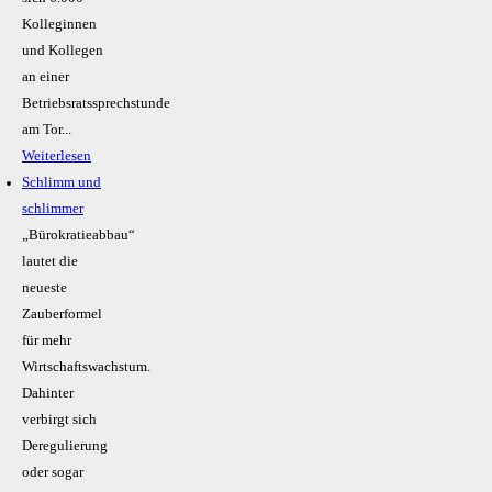
Kolleginnen
und Kollegen
an einer
Betriebsratssprechstunde
am Tor...
Weiterlesen
Schlimm und
schlimmer
„Bürokratieabbau“
lautet die
neueste
Zauberformel
für mehr
Wirtschaftswachstum.
Dahinter
verbirgt sich
Deregulierung
oder sogar