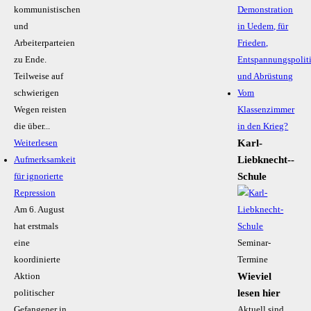
kommunistischen
Demonstration
und
in Uedem, für
Arbeiterparteien
Frieden,
zu Ende.
Entspannungspolit
Teilweise auf
und Abrüstung
schwierigen
Vom
Wegen reisten
Klassenzimmer
die über...
in den Krieg?
Karl-
Weiterlesen
Liebknecht-­
Aufmerksamkeit
Schule
für ignorierte
Repression
Am 6. August
hat erstmals
eine
Seminar-
koordinierte
Termine
Wieviel
Aktion
lesen hier
politischer
Gefangener in
Aktuell sind