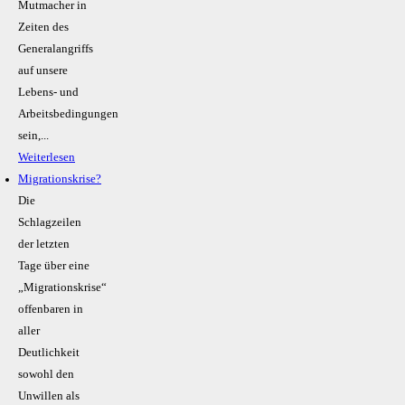
Mutmacher in
Zeiten des
Generalangriffs
auf unsere
Lebens- und
Arbeitsbedingungen
sein,...
Weiterlesen
Migrationskrise?
Die
Schlagzeilen
der letzten
Tage über eine
„Migrationskrise“
offenbaren in
aller
Deutlichkeit
sowohl den
Unwillen als