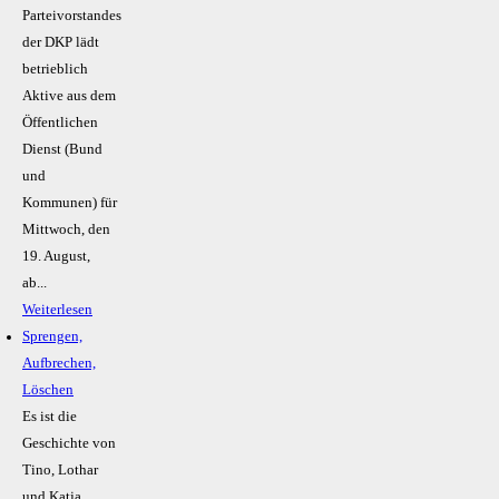
Parteivorstandes
der DKP lädt
betrieblich
Aktive aus dem
Öffentlichen
Dienst (Bund
und
Kommunen) für
Mittwoch, den
19. August,
ab...
Weiterlesen
Sprengen,
Aufbrechen,
Löschen
Es ist die
Geschichte von
Tino, Lothar
und Katja.