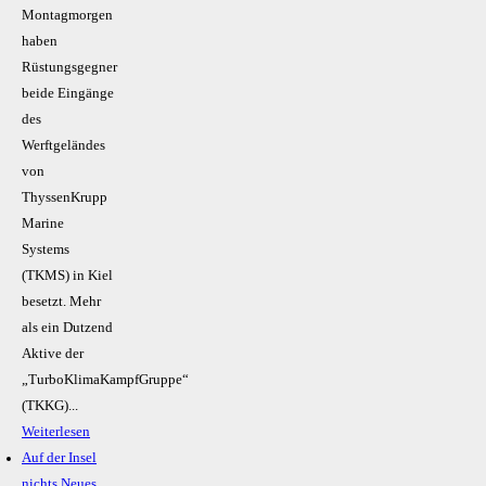
Montagmorgen
haben
Rüstungsgegner
beide Eingänge
des
Werftgeländes
von
ThyssenKrupp
Marine
Systems
(TKMS) in Kiel
besetzt. Mehr
als ein Dutzend
Aktive der
„TurboKlimaKampfGruppe“
(TKKG)...
Weiterlesen
Auf der Insel
nichts Neues