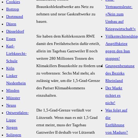
Cookies
Braunkohlekraftwerke ans Netz zu
Vertrauensleute:
Bottrop
nehmen und neue Gaskraftwerke zu
«Nein zum
Dortmund
bauen.
Umbau auf
Düren
Kriegswirtschaft!»
Düsseldorf
Sie haben dem Kohlekonzern RWE
Völkerrechtswidrig
Essen
damit den Freifahrtschein dafür erteilt,
Angriffskrieg
Karl-
allein im Tagebau Garzweiler II noch
gegen den Iran
Liebknecht-
weitere 280 Millionen Tonnen des
stoppen!
Schule
Klimakillers Braunkohle zu fördern und
Gruppenberatung
Köln
zu verbrennen: Sechs Mal mehr, als
des Bezirks
Linker
zulässig wäre, um die 1,5-Grad-Grenze
Rheinland
Niederrhein
des Pariser Klimaabkommens
Der Markt
Minden
einzuhalten.
richtet es
Münster
nicht!
Neuss
Die 1,5-Grad-Grenze verläuft vor
Was folgt auf
Ostwestfalen-
Lützerath. Wenn man es mit 1,5 Grad
die
Lippe
ernst meint, muss der Tagebau
Entführung
Siegen
Garzweiler II deshalb vor Lützerath
von Maduro?
Solingen