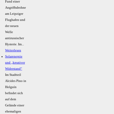
Fund einer
Angriffsdrohne
am Leipziger
Flughafen und
der neuen
Welle
antirussischer
Hysterie. Im...
Weiterlesen
Solarenergie
und „kreativer
Widerstand“
Im Stadtteil
Alcides Pino in
Holguín
befindet sich
auf dem
Gelände einer
ehemaligen