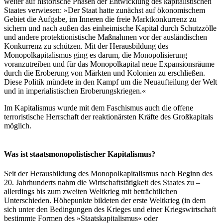
weiter auf historische Phasen der Entwicklung des kapitalistischen
Staates verwiesen: »Der Staat hatte zunächst auf ökonomischem
Gebiet die Aufgabe, im Inneren die freie Marktkonkurrenz zu
sichern und nach außen das einheimische Kapital durch Schutzzölle
und andere protektionistische Maßnahmen vor der ausländischen
Konkurrenz zu schützen. Mit der Herausbildung des
Monopolkapitalismus ging es darum, die Monopolisierung
voranzutreiben und für das Monopolkapital neue Expansionsräume
durch die Eroberung von Märkten und Kolonien zu erschließen.
Diese Politik mündete in den Kampf um die Neuaufteilung der Welt
und in imperialistischen Eroberungskriegen.«
Im Kapitalismus wurde mit dem Faschismus auch die offene
terroristische Herrschaft der reaktionärsten Kräfte des Großkapitals
möglich.
Was ist staatsmonopolistischer Kapitalismus?
Seit der Herausbildung des Monopolkapitalismus nach Beginn des
20. Jahrhunderts nahm die Wirtschaftstätigkeit des Staates zu –
allerdings bis zum zweiten Weltkrieg mit beträchtlichen
Unterschieden. Höhepunkte bildeten der erste Weltkrieg (in dem
sich unter den Bedingungen des Krieges und einer Kriegswirtschaft
bestimmte Formen des »Staatskapitalismus« oder