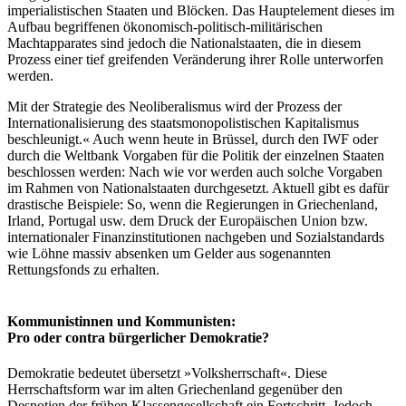
imperialistischen Staaten und Blöcken. Das Hauptelement dieses im
Aufbau begriffenen ökonomisch-politisch-militärischen
Machtapparates sind jedoch die Nationalstaaten, die in diesem
Prozess einer tief greifenden Veränderung ihrer Rolle unterworfen
werden.
Mit der Strategie des Neoliberalismus wird der Prozess der
Internationalisierung des staatsmonopolistischen Kapitalismus
beschleunigt.« Auch wenn heute in Brüssel, durch den IWF oder
durch die Weltbank Vorgaben für die Politik der einzelnen Staaten
beschlossen werden: Nach wie vor werden auch solche Vorgaben
im Rahmen von Nationalstaaten durchgesetzt. Aktuell gibt es dafür
drastische Beispiele: So, wenn die Regierungen in Griechenland,
Irland, Portugal usw. dem Druck der Europäischen Union bzw.
internationaler Finanzinstitutionen nachgeben und Sozialstandards
wie Löhne massiv absenken um Gelder aus sogenannten
Rettungsfonds zu erhalten.
Kommunistinnen und Kommunisten:
Pro oder contra bürgerlicher Demokratie?
Demokratie bedeutet übersetzt »Volksherrschaft«. Diese
Herrschaftsform war im alten Griechenland gegenüber den
Despotien der frühen Klassengesellschaft ein Fortschritt. Jedoch