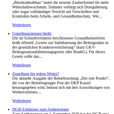
„Bürokratieabbau“ lautet die neueste Zauberformel für mehr
Wirtschaftswachstum. Dahinter verbirgt sich Deregulierung
oder sogar vollständiger Verzicht auf Vorschriften und
Kontrollen beim Arbeits- und Gesundheitsschutz. Wie...
Weiterlesen
Unterfinanzierung bleibt
Die im Schnellverfahren beschlossene Gesundheitsreform
heißt offiziell „Gesetz zur Stabilisierung der Beitragssätze in
der gesetzlichen Krankenversicherung“ (kurz GKV-
Beitragssatzstabilisierungsgesetz oder BstabG). Für dieses
Gesetz sollte das...
Weiterlesen
Zustellung bei jedem Wetter?
Die aktuelle Ausgabe der Betriebszeitung „Der rote Postler“,
die von der Betriebsgruppe Post der DKP Kassel
herausgegeben wird, befasst sich mit den Auswirkungen von
Wetterextremen....
Weiterlesen
DGB-Erklärung zum Antikriegstag
Zum Antikriegstag am 1. September 2026 hat der DGB eine