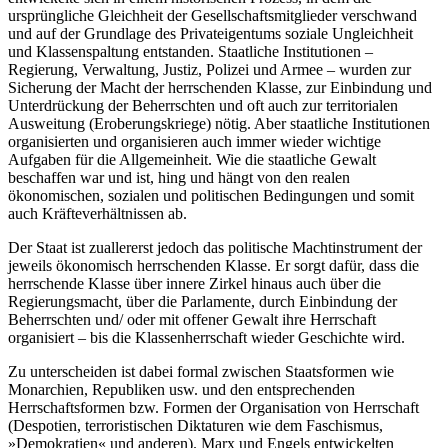
ursprüngliche Gleichheit der Gesellschaftsmitglieder verschwand
und auf der Grundlage des Privateigentums soziale Ungleichheit
und Klassenspaltung entstanden. Staatliche Institutionen –
Regierung, Verwaltung, Justiz, Polizei und Armee – wurden zur
Sicherung der Macht der herrschenden Klasse, zur Einbindung und
Unterdrückung der Beherrschten und oft auch zur territorialen
Ausweitung (Eroberungskriege) nötig. Aber staatliche Institutionen
organisierten und organisieren auch immer wieder wichtige
Aufgaben für die Allgemeinheit. Wie die staatliche Gewalt
beschaffen war und ist, hing und hängt von den realen
ökonomischen, sozialen und politischen Bedingungen und somit
auch Kräfteverhältnissen ab.
Der Staat ist zuallererst jedoch das politische Machtinstrument der
jeweils ökonomisch herrschenden Klasse. Er sorgt dafür, dass die
herrschende Klasse über innere Zirkel hinaus auch über die
Regierungsmacht, über die Parlamente, durch Einbindung der
Beherrschten und/ oder mit offener Gewalt ihre Herrschaft
organisiert – bis die Klassenherrschaft wieder Geschichte wird.
Zu unterscheiden ist dabei formal zwischen Staatsformen wie
Monarchien, Republiken usw. und den entsprechenden
Herrschaftsformen bzw. Formen der Organisation von Herrschaft
(Despotien, terroristischen Diktaturen wie dem Faschismus,
»Demokratien« und anderen). Marx und Engels entwickelten