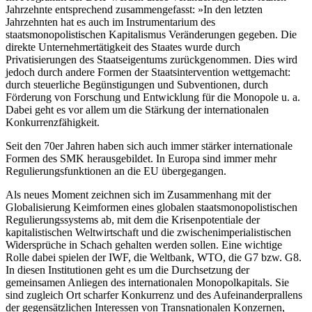
Jahrzehnte entsprechend zusammengefasst: »In den letzten
Jahrzehnten hat es auch im Instrumentarium des
staatsmonopolistischen Kapitalismus Veränderungen gegeben. Die
direkte Unternehmertätigkeit des Staates wurde durch
Privatisierungen des Staatseigentums zurückgenommen. Dies wird
jedoch durch andere Formen der Staatsintervention wettgemacht:
durch steuerliche Begünstigungen und Subventionen, durch
Förderung von Forschung und Entwicklung für die Monopole u. a.
Dabei geht es vor allem um die Stärkung der internationalen
Konkurrenzfähigkeit.
Seit den 70er Jahren haben sich auch immer stärker internationale
Formen des SMK herausgebildet. In Europa sind immer mehr
Regulierungsfunktionen an die EU übergegangen.
Als neues Moment zeichnen sich im Zusammenhang mit der
Globalisierung Keimformen eines globalen staatsmonopolistischen
Regulierungssystems ab, mit dem die Krisenpotentiale der
kapitalistischen Weltwirtschaft und die zwischenimperialistischen
Widersprüche in Schach gehalten werden sollen. Eine wichtige
Rolle dabei spielen der IWF, die Weltbank, WTO, die G7 bzw. G8.
In diesen Institutionen geht es um die Durchsetzung der
gemeinsamen Anliegen des internationalen Monopolkapitals. Sie
sind zugleich Ort scharfer Konkurrenz und des Aufeinanderprallens
der gegensätzlichen Interessen von Transnationalen Konzernen,