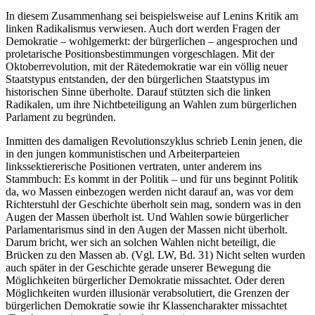
In diesem Zusammenhang sei beispielsweise auf Lenins Kritik am
linken Radikalismus verwiesen. Auch dort werden Fragen der
Demokratie – wohlgemerkt: der bürgerlichen – angesprochen und
proletarische Positionsbestimmungen vorgeschlagen. Mit der
Oktoberrevolution, mit der Rätedemokratie war ein völlig neuer
Staatstypus entstanden, der den bürgerlichen Staatstypus im
historischen Sinne überholte. Darauf stützten sich die linken
Radikalen, um ihre Nichtbeteiligung an Wahlen zum bürgerlichen
Parlament zu begründen.
Inmitten des damaligen Revolutionszyklus schrieb Lenin jenen, die
in den jungen kommunistischen und Arbeiterparteien
linkssektiererische Positionen vertraten, unter anderem ins
Stammbuch: Es kommt in der Politik – und für uns beginnt Politik
da, wo Massen einbezogen werden nicht darauf an, was vor dem
Richterstuhl der Geschichte überholt sein mag, sondern was in den
Augen der Massen überholt ist. Und Wahlen sowie bürgerlicher
Parlamentarismus sind in den Augen der Massen nicht überholt.
Darum bricht, wer sich an solchen Wahlen nicht beteiligt, die
Brücken zu den Massen ab. (Vgl. LW, Bd. 31) Nicht selten wurden
auch später in der Geschichte gerade unserer Bewegung die
Möglichkeiten bürgerlicher Demokratie missachtet. Oder deren
Möglichkeiten wurden illusionär verabsolutiert, die Grenzen der
bürgerlichen Demokratie sowie ihr Klassencharakter missachtet