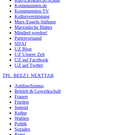
Karl-Liebknecht-Schule
Kommunisten.de
Kommunisten TV
Kulturvereinigung
Marx-Engels-Stiftung
Marxistische Blätter
Mitglied werden!
Parteivorstand
SDAJ
UZ Blog
UZ Unsere Zeit
UZ auf Facebook
UZ auf Twitter
TPL_BEEZ3_NEXTTAB
Antifaschismus
Betrieb & Gewerkschaft
Frauen
Frieden
Jugend
Kultur
Wahlen
Politik
Soziales
Partei