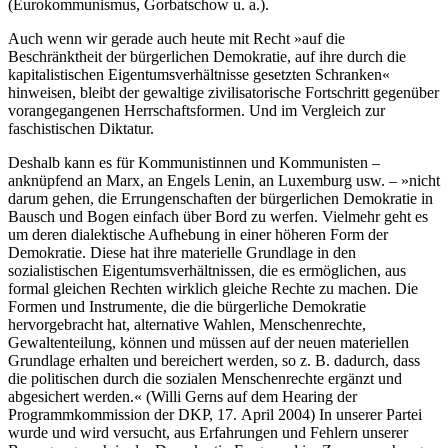
(Eurokommunismus, Gorbatschow u. a.).
Auch wenn wir gerade auch heute mit Recht »auf die
Beschränktheit der bürgerlichen Demokratie, auf ihre durch die
kapitalistischen Eigentumsverhältnisse gesetzten Schranken«
hinweisen, bleibt der gewaltige zivilisatorische Fortschritt gegenüber
vorangegangenen Herrschaftsformen. Und im Vergleich zur
faschistischen Diktatur.
Deshalb kann es für Kommunistinnen und Kommunisten –
anknüpfend an Marx, an Engels Lenin, an Luxemburg usw. – »nicht
darum gehen, die Errungenschaften der bürgerlichen Demokratie in
Bausch und Bogen einfach über Bord zu werfen. Vielmehr geht es
um deren dialektische Aufhebung in einer höheren Form der
Demokratie. Diese hat ihre materielle Grundlage in den
sozialistischen Eigentumsverhältnissen, die es ermöglichen, aus
formal gleichen Rechten wirklich gleiche Rechte zu machen. Die
Formen und Instrumente, die die bürgerliche Demokratie
hervorgebracht hat, alternative Wahlen, Menschenrechte,
Gewaltenteilung, können und müssen auf der neuen materiellen
Grundlage erhalten und bereichert werden, so z. B. dadurch, dass
die politischen durch die sozialen Menschenrechte ergänzt und
abgesichert werden.« (Willi Gerns auf dem Hearing der
Programmkommission der DKP, 17. April 2004) In unserer Partei
wurde und wird versucht, aus Erfahrungen und Fehlern unserer