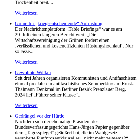
Trockenheit breit....
Weiterlesen
Grüne für „kriegsentscheidende“ Aufrüstung
Der Nachrichtenplattform „Table Briefings“ war es am
29. Juli einen längeren Bericht wert: „Die
Wirtschaftsvereinigung der Grünen fordert einen
‚verlässlichen und kosteneffizienten Rüstungshochlauf‘. Nur
so lasse...
Weiterlesen
Gewohnte Willkür
Seit drei Jahren organisieren Kommunisten und Antifaschisten
einmal pro Jahr ein antifaschistisches Sommerkino am Ernst-
Thälmann-Denkmal im Berliner Bezirk Prenzlauer Berg.
2024 lief „Führer seiner Klasse“...
Weiterlesen
Gedrängel vor der Hürde
Nachdem sich der ehemalige Präsident des
Bundesverfassungsgerichts Hans-Jürgen Papier gegenüber
dem „Tagesspiegel“ geäußert hat, die im Wahlgesetz
verankerte Fünfprozentklausel sei „nicht mehr zeitgemäß“