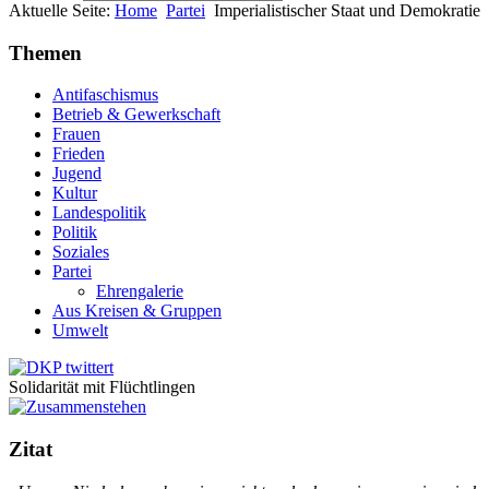
Aktuelle Seite:
Home
Partei
Imperialistischer Staat und Demokratie
Themen
Antifaschismus
Betrieb & Gewerkschaft
Frauen
Frieden
Jugend
Kultur
Landespolitik
Politik
Soziales
Partei
Ehrengalerie
Aus Kreisen & Gruppen
Umwelt
Solidarität mit Flüchtlingen
Zitat