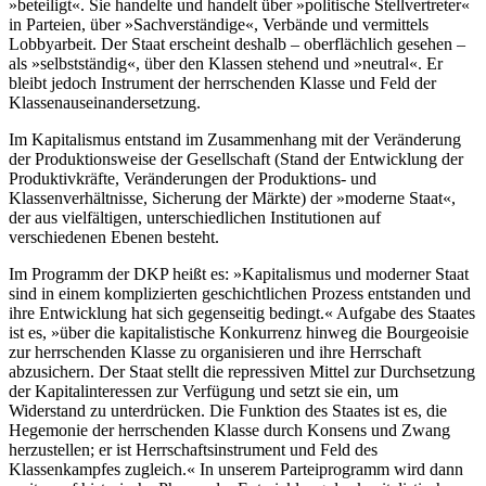
»beteiligt«. Sie handelte und handelt über »politische Stellvertreter«
in Parteien, über »Sachverständige«, Verbände und vermittels
Lobbyarbeit. Der Staat erscheint deshalb – oberflächlich gesehen –
als »selbstständig«, über den Klassen stehend und »neutral«. Er
bleibt jedoch Instrument der herrschenden Klasse und Feld der
Klassenauseinandersetzung.
Im Kapitalismus entstand im Zusammenhang mit der Veränderung
der Produktionsweise der Gesellschaft (Stand der Entwicklung der
Produktivkräfte, Veränderungen der Produktions- und
Klassenverhältnisse, Sicherung der Märkte) der »moderne Staat«,
der aus vielfältigen, unterschiedlichen Institutionen auf
verschiedenen Ebenen besteht.
Im Programm der DKP heißt es: »Kapitalismus und moderner Staat
sind in einem komplizierten geschichtlichen Prozess entstanden und
ihre Entwicklung hat sich gegenseitig bedingt.« Aufgabe des Staates
ist es, »über die kapitalistische Konkurrenz hinweg die Bourgeoisie
zur herrschenden Klasse zu organisieren und ihre Herrschaft
abzusichern. Der Staat stellt die repressiven Mittel zur Durchsetzung
der Kapitalinteressen zur Verfügung und setzt sie ein, um
Widerstand zu unterdrücken. Die Funktion des Staates ist es, die
Hegemonie der herrschenden Klasse durch Konsens und Zwang
herzustellen; er ist Herrschaftsinstrument und Feld des
Klassenkampfes zugleich.« In unserem Parteiprogramm wird dann