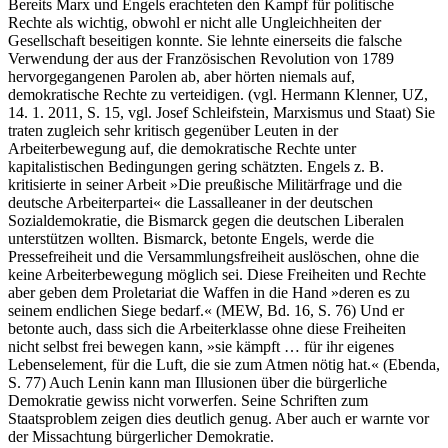
Bereits Marx und Engels erachteten den Kampf für politische
Rechte als wichtig, obwohl er nicht alle Ungleichheiten der
Gesellschaft beseitigen konnte. Sie lehnte einerseits die falsche
Verwendung der aus der Französischen Revolution von 1789
hervorgegangenen Parolen ab, aber hörten niemals auf,
demokratische Rechte zu verteidigen. (vgl. Hermann Klenner, UZ,
14. 1. 2011, S. 15, vgl. Josef Schleifstein, Marxismus und Staat) Sie
traten zugleich sehr kritisch gegenüber Leuten in der
Arbeiterbewegung auf, die demokratische Rechte unter
kapitalistischen Bedingungen gering schätzten. Engels z. B.
kritisierte in seiner Arbeit »Die preußische Militärfrage und die
deutsche Arbeiterpartei« die Lassalleaner in der deutschen
Sozialdemokratie, die Bismarck gegen die deutschen Liberalen
unterstützen wollten. Bismarck, betonte Engels, werde die
Pressefreiheit und die Versammlungsfreiheit auslöschen, ohne die
keine Arbeiterbewegung möglich sei. Diese Freiheiten und Rechte
aber geben dem Proletariat die Waffen in die Hand »deren es zu
seinem endlichen Siege bedarf.« (MEW, Bd. 16, S. 76) Und er
betonte auch, dass sich die Arbeiterklasse ohne diese Freiheiten
nicht selbst frei bewegen kann, »sie kämpft … für ihr eigenes
Lebenselement, für die Luft, die sie zum Atmen nötig hat.« (Ebenda,
S. 77) Auch Lenin kann man Illusionen über die bürgerliche
Demokratie gewiss nicht vorwerfen. Seine Schriften zum
Staatsproblem zeigen dies deutlich genug. Aber auch er warnte vor
der Missachtung bürgerlicher Demokratie.