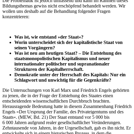
Die Problematik ist jedoch umfassend und kann im Rahmen dieses
Bildungsthemas gewiss nicht erschöpfend behandelt werden. Wir
wollen uns deshalb auf die Behandlung folgender Fragen
konzentrieren:
Was ist, wie entstand »der Staat«?
Worin unterscheidet sich der kapitalistische Staat von
seinen Vorgängern?
Was ist neu am heutigen Staat? – Die Entstehung des
staatsmonopolistischen Kapitalismus und neuer
internationaler politischer und supranationaler
Strukturen der Kapitalherrschaft.
Demokratie unter der Herrschaft des Kapitals: Nur ein
Schlagwort und unwichtig für die Gegenkräfte?
Die Untersuchungen von Karl Marx und Friedrich Engels gehörten
zu jenen, die in der Frage der Entstehung des Staates einen
entscheidenden wissenschaftlichen Durchbruch brachten.
Herausragende Bedeutung hatte in diesem Zusammenhang Friedrich
Engels »Der Ursprung der Familie, des Privateigentums und des
Staats«. (MEW, Bd. 21) Der Staat entstand vor 5 000 bis
6 000 Jahren aufgrund realer gesellschaftlicher Veränderungen.
Zehntausende von Jahren, in der Urgesellschaft, gab es ihn nicht. Er
entwickelte sich in einem historischen Prozess, in dem die