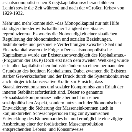
»staatsmonopolistischen Kriegskapitalismus« herausbildeten –
Lenin) sowie die Zeit während und nach der »Großen Krise« von
1929-1932.
Mehr und mehr konnte sich »das Monopolkapital nur mit Hilfe
ständiger direkter wirtschaftlicher Tätigkeit des Staates
reproduzieren«. Es wuchs die Notwendigkeit einer staatlichen
Regulierung der ökonomischen und sozialen Beziehungen.
Institutionelle und personelle Verflechtungen zwischen Staat und
Finanzkapital waren die Folge. »Der staatsmonopolistische
Kapitalismus wurde zur Existenznotwendigkeit des Kapitalismus.«
(Programm der DKP) Doch erst nach dem zweiten Weltkrieg wurde
er in allen kapitalistischen Industrieländern zu einem permanenten
Grundzug des heutigen Kapitalismus. Dabei zwangen die Existenz
starker Gewerkschaften und der Druck durch die Systemkonkurrenz
auch bürgerlich-konservative Kräfte zur Einsicht, dass
Staatsinterventionismus und sozialer Kompromiss zum Erhalt der
inneren Stabilität erforderlich sind. Dieser so genannte
»Sozialstaatskompromiss« hatte aber nicht nur einen
sozialpolitischen Aspekt, sondern nutze auch der ökonomischen
Entwicklung: die Sicherung der Masseneinkommen auch in
konjunkturellen Schwächeperioden trug zur dynamischen
Entwicklung des Binnenmarktes bei und ermöglichte eine zügige
Ausbreitung einer der fordistischen Massenproduktion
entsprechenden Lebens- und Konsumweise.