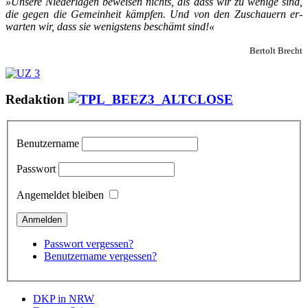
»Un­se­re Nie­der­la­gen be­wei­sen nichts, als dass wir zu we­ni­ge sind,
die ge­gen die Ge­mein­heit kämp­fen. Und von den Zu­schau­ern er­
war­ten wir, dass sie we­nigs­tens be­schämt sind!«
Bertolt Brecht
Redaktion
Benutzername
Passwort
Angemeldet bleiben
Passwort vergessen?
Benutzername vergessen?
DKP in NRW