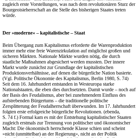
zugleich erste Vorstellungen, was nach dem revolutionären Sturz der
Bourgeoisieherrschaft an die Stelle des bisherigen Staates treten
würde.
Der »moderne« – kapitalistische – Staat
Beim Übergang zum Kapitalismus erforderte die Warenproduktion
immer mehr eine freie Warenzirkulation auf möglichst großen und
sicheren Märkten. Nationale Märkte wurden nötig, die durch
staatliche Maßnahmen abgesichert werden mussten. Der innere
Markt wurde zunächst zur Grundlage der kapitalistischen
Produktionsverhältnisse, auf denen die bürgerliche Nation basierte.
(Vgl. Politische Ökonomie des Kapitalismus, Berlin 1980, S. 74)
Seit dem 16. Jahrhundert entstanden in Westeuropa starke
Nationalstaaten, die eben dies durchsetzten. Damit wurde – noch auf
der Basis des Feudalismus, aber bei zunehmendem Einfluss des
aufstrebenden Bürgertums – die traditionelle politische
Zersplitterung der Feudalherrschaft überwunden. Im 17. Jahrhundert
folgten erste erfolgreiche bürgerliche Revolutionen. (ebenda,
S. 74 f.) Formal kam es mit der Entstehung kapitalistischer Staaten
zugleich erstmals zur Trennung von politischer und ökonomischer
Macht: Die ökonomisch herrschende Klasse schien und scheint
»nicht (unmittelbar) an der Regierung«, nicht an der Politik