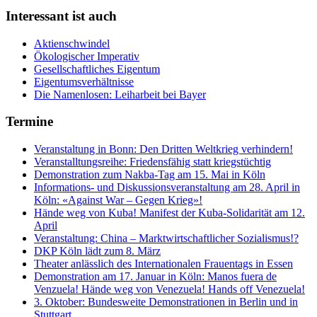
Interessant ist auch
Aktienschwindel
Ökologischer Imperativ
Gesellschaftliches Eigentum
Eigentumsverhältnisse
Die Namenlosen: Leiharbeit bei Bayer
Termine
Veranstaltung in Bonn: Den Dritten Weltkrieg verhindern!
Veranstalltungsreihe: Friedensfähig statt kriegstüchtig
Demonstration zum Nakba-Tag am 15. Mai in Köln
Informations- und Diskussionsveranstaltung am 28. April in
Köln: «Against War – Gegen Krieg»!
Hände weg von Kuba! Manifest der Kuba-Solidarität am 12.
April
Veranstaltung: China – Marktwirtschaftlicher Sozialismus!?
DKP Köln lädt zum 8. März
Theater anlässlich des Internationalen Frauentags in Essen
Demonstration am 17. Januar in Köln: Manos fuera de
Venzuela! Hände weg von Venezuela! Hands off Venezuela!
3. Oktober: Bundesweite Demonstrationen in Berlin und in
Stuttgart