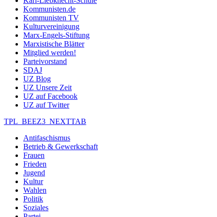
Karl-Liebknecht-Schule
Kommunisten.de
Kommunisten TV
Kulturvereinigung
Marx-Engels-Stiftung
Marxistische Blätter
Mitglied werden!
Parteivorstand
SDAJ
UZ Blog
UZ Unsere Zeit
UZ auf Facebook
UZ auf Twitter
TPL_BEEZ3_NEXTTAB
Antifaschismus
Betrieb & Gewerkschaft
Frauen
Frieden
Jugend
Kultur
Wahlen
Politik
Soziales
Partei