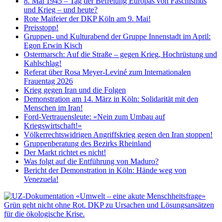
8. Mai 1945 – Tag der Befreiung Europas von Faschismus
und Krieg – und heute?
Rote Maifeier der DKP Köln am 9. Mai!
Preisstopp!
Gruppen- und Kulturabend der Gruppe Innenstadt im April:
Egon Erwin Kisch
Ostermarsch: Auf die Straße – gegen Krieg, Hochrüstung und
Kahlschlag!
Referat über Rosa Meyer-Leviné zum Internationalen
Frauentag 2026
Krieg gegen Iran und die Folgen
Demonstration am 14. März in Köln: Solidarität mit den
Menschen im Iran!
Ford-Vertrauensleute: «Nein zum Umbau auf
Kriegswirtschaft!»
Völkerrechtswidrigen Angriffskrieg gegen den Iran stoppen!
Gruppenberatung des Bezirks Rheinland
Der Markt richtet es nicht!
Was folgt auf die Entführung von Maduro?
Bericht der Demonstration in Köln: Hände weg von
Venezuela!