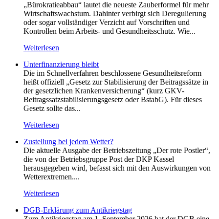
„Bürokratieabbau“ lautet die neueste Zauberformel für mehr
Wirtschaftswachstum. Dahinter verbirgt sich Deregulierung
oder sogar vollständiger Verzicht auf Vorschriften und
Kontrollen beim Arbeits- und Gesundheitsschutz. Wie...
Weiterlesen
Unterfinanzierung bleibt
Die im Schnellverfahren beschlossene Gesundheitsreform
heißt offiziell „Gesetz zur Stabilisierung der Beitragssätze in
der gesetzlichen Krankenversicherung“ (kurz GKV-
Beitragssatzstabilisierungsgesetz oder BstabG). Für dieses
Gesetz sollte das...
Weiterlesen
Zustellung bei jedem Wetter?
Die aktuelle Ausgabe der Betriebszeitung „Der rote Postler“,
die von der Betriebsgruppe Post der DKP Kassel
herausgegeben wird, befasst sich mit den Auswirkungen von
Wetterextremen....
Weiterlesen
DGB-Erklärung zum Antikriegstag
Zum Antikriegstag am 1. September 2026 hat der DGB eine