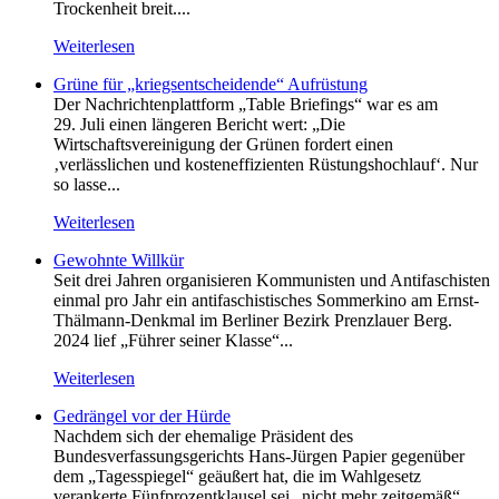
Trockenheit breit....
Weiterlesen
Grüne für „kriegsentscheidende“ Aufrüstung
Der Nachrichtenplattform „Table Briefings“ war es am
29. Juli einen längeren Bericht wert: „Die
Wirtschaftsvereinigung der Grünen fordert einen
‚verlässlichen und kosteneffizienten Rüstungshochlauf‘. Nur
so lasse...
Weiterlesen
Gewohnte Willkür
Seit drei Jahren organisieren Kommunisten und Antifaschisten
einmal pro Jahr ein antifaschistisches Sommerkino am Ernst-
Thälmann-Denkmal im Berliner Bezirk Prenzlauer Berg.
2024 lief „Führer seiner Klasse“...
Weiterlesen
Gedrängel vor der Hürde
Nachdem sich der ehemalige Präsident des
Bundesverfassungsgerichts Hans-Jürgen Papier gegenüber
dem „Tagesspiegel“ geäußert hat, die im Wahlgesetz
verankerte Fünfprozentklausel sei „nicht mehr zeitgemäß“