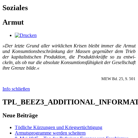
Soziales
Armut
»Der letz­te Grund al­ler wirk­li­chen Kri­sen bleibt im­mer die Ar­mut
und Kon­sum­­ti­ons­­be­­schrän­kung der Mas­sen ge­gen­über dem Trieb
der ka­pi­­ta­­lis­­ti­­schen Pro­duk­ti­on, die Pro­duk­­ti­v­kräf­te so zu ent­wi­
ckeln, als ob nur die ab­so­lu­te Kon­­sum­­ti­ons­­­fä­hi­g­keit der Ge­sel­l­­schaft
ih­re Gren­ze bil­de.«
MEW Bd. 25, S. 501
Info schließen
TPL_BEEZ3_ADDITIONAL_INFORMA
Neue Beiträge
Tödliche Kürzungen und Kriegsertüchtigung
Armutsprogramme werden scheitern