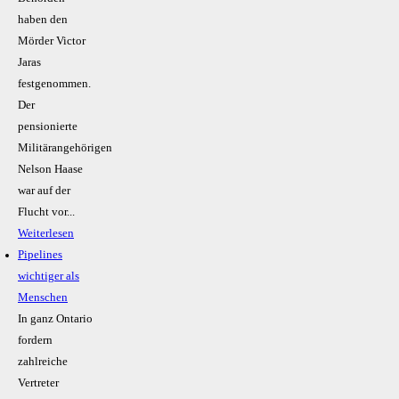
haben den
Mörder Victor
Jaras
festgenommen.
Der
pensionierte
Militärangehörigen
Nelson Haase
war auf der
Flucht vor...
Weiterlesen
Pipelines
wichtiger als
Menschen
In ganz Ontario
fordern
zahlreiche
Vertreter