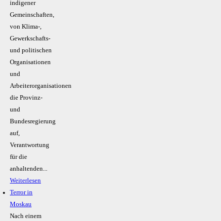
indigener
Gemeinschaften,
von Klima-,
Gewerkschafts-
und politischen
Organisationen
und
Arbeiterorganisationen
die Provinz-
und
Bundesregierung
auf,
Verantwortung
für die
anhaltenden...
Weiterlesen
Terror in
Moskau
Nach einem