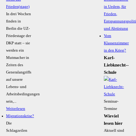
Frieden(stage)
in Uedem, für
In drei Wochen
Frieden,
finden in
Entspannungspolit
Berlin die UZ-
und Abrüstung
Friedestage der
Vom
DKP statt – sie
Klassenzimmer
werden ein
in den Krieg?
Karl-
Mutmacher in
Liebknecht-­
Zeiten des
Schule
Generalangriffs
auf unsere
Lebens- und
Arbeitsbedingungen
sein,...
Seminar-
Weiterlesen
Termine
Wieviel
Migrationskrise?
lesen hier
Die
Schlagzeilen
Aktuell sind