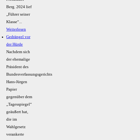
Berg. 2024 lief
„Führer seiner
Klasse“...
Weiterlesen
Gedrängel vor
der Hürde
Nachdem sich
der ehemalige
Präsident des
Bundesverfassungsgerichts
Hans-Jürgen
Papier
gegenüber dem
„Tagesspiegel“
geäußert hat,
die im
Wahlgesetz
verankerte