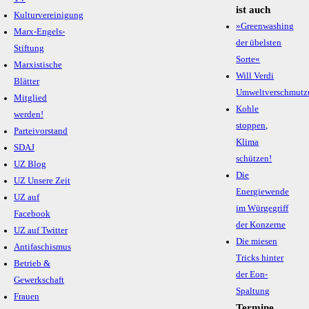
ist auch
Kulturvereinigung
»Greenwashing
Marx-Engels-
der übelsten
Stiftung
Sorte«
Marxistische
Will Verdi
Blätter
Umweltverschmutz
Mitglied
Kohle
werden!
stoppen,
Parteivorstand
Klima
SDAJ
schützen!
UZ Blog
Die
UZ Unsere Zeit
Energiewende
UZ auf
im Würgegriff
Facebook
der Konzerne
UZ auf Twitter
Die miesen
Antifaschismus
Tricks hinter
Betrieb &
der Eon-
Gewerkschaft
Spaltung
Frauen
Termine