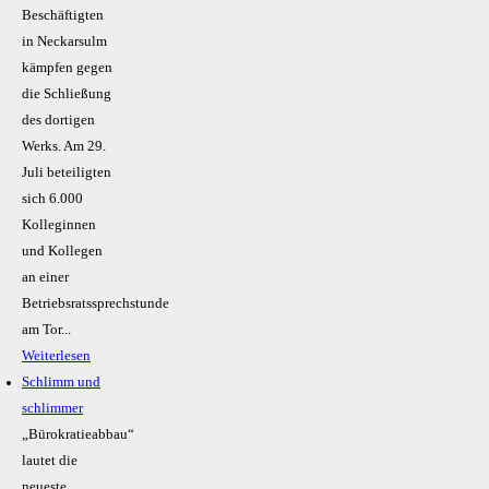
Beschäftigten
in Neckarsulm
kämpfen gegen
die Schließung
des dortigen
Werks. Am 29.
Juli beteiligten
sich 6.000
Kolleginnen
und Kollegen
an einer
Betriebsratssprechstunde
am Tor...
Weiterlesen
Schlimm und
schlimmer
„Bürokratieabbau“
lautet die
neueste