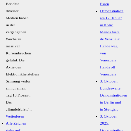
Berichte
Essen
diverser
Demonstration
Medien haben
am 17. Januar
in der
in Köln:
vergangenen
Manos fuera
Woche zu
de Venzuela!
massiven
Hände weg
Kurseinbrüchen
von
geführt. Die
Venezuela!
Aktie des
Hands off
Elektronikherstellers
Venezuela!
Samsung verlor
3. Oktober:
an nur einem
Bundesweite
Tag 13 Prozent.
Demonstrationen
Das
in Berlin und
„Handelsblatt“...
in Stuttgart
Weiterlesen
3. Oktober
Alle Zeichen
2025:
stehn auf
Demonstration