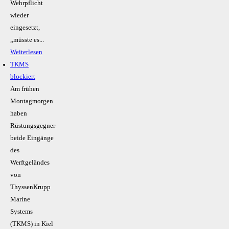
Wehrpflicht
wieder
eingesetzt,
„müsste es...
Weiterlesen
TKMS
blockiert
Am frühen
Montagmorgen
haben
Rüstungsgegner
beide Eingänge
des
Werftgeländes
von
ThyssenKrupp
Marine
Systems
(TKMS) in Kiel