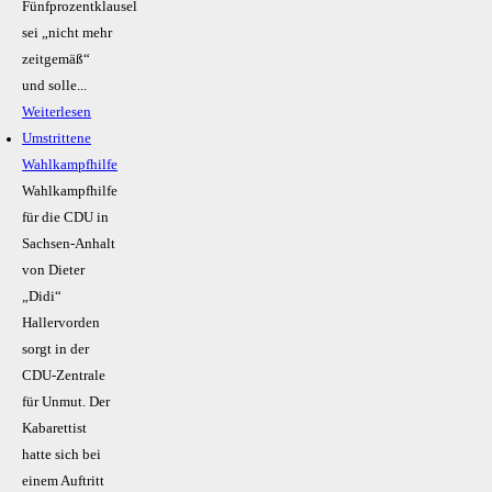
Fünfprozentklausel
sei „nicht mehr
zeitgemäß“
und solle...
Weiterlesen
Umstrittene
Wahlkampfhilfe
Wahlkampfhilfe
für die CDU in
Sachsen-Anhalt
von Dieter
„Didi“
Hallervorden
sorgt in der
CDU-Zentrale
für Unmut. Der
Kabarettist
hatte sich bei
einem Auftritt