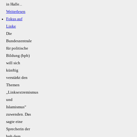
in Halle...
Weiterlesen
Fokus auf
Linke
Die
Bundeszentrale
für politische
Bildung (bpb)
will sich
künftig
verstärkt den
Themen
„Linksextremismus
und
Islamismus“
zuwenden. Das
sagte eine
Sprecherin der
bpb dem