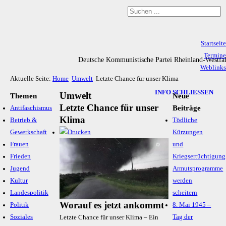
Startseite
Termine
Deutsche Kommunistische Partei Rheinland-Westfa
Weblinks
Aktuelle Seite:
Home
Umwelt
Letzte Chance für unser Klima
Archiv
Impressum & Datenschutz
INFO SCHLIESSEN
Umwelt
Themen
Neue
Letzte Chance für unser
Beiträge
Antifaschismus
Klima
Betrieb &
Tödliche
Gewerkschaft
Kürzungen
Frauen
und
Frieden
Kriegsertüchtigung
Jugend
Armutsprogramme
Kultur
werden
Landespolitik
scheitern
Worauf es jetzt ankommt
Politik
8. Mai 1945 –
Soziales
Tag der
Letzte Chance für unser Klima – Ein