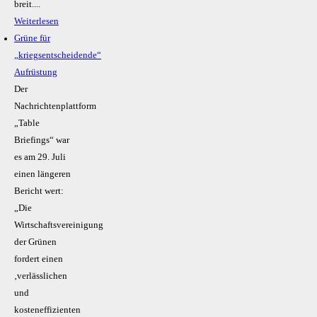
breit....
Weiterlesen
Grüne für
„kriegsentscheidende“
Aufrüstung
Der
Nachrichtenplattform
„Table
Briefings“ war
es am 29. Juli
einen längeren
Bericht wert:
„Die
Wirtschaftsvereinigung
der Grünen
fordert einen
‚verlässlichen
und
kosteneffizienten