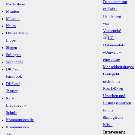
Demonstration
Niederrhein
in Köln:
Minden
Hände weg
Münster
von
Neuss
Venezuela!
Ostwestfalen-
Lippe
Siegen
Solingen
Wuppertal
DKP auf
Facebook
DKP auf
Twitter
Karl-
Liebknecht-
Schule
Kommunisten.de
Kommunisten
Interessant
TV