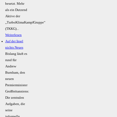
besetzt. Mehr
als ein Dutzend
Aktive der
„TurboKlimaKampfGruppe“
(TKKG)...
Weiterlesen
Auf der Insel
nichts Neues
Bislang läuft es
rund für
Andrew
Burnham, den
neuen
Premierminister
Großbritanniens:
Die zentralen
Aufgaben, die
seine
informelle