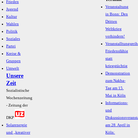
Frieden
Veranstaltung
Jugend
in Bonn: Den
Kultur
Dritten
Wahlen
Weltkrieg
Politik
verhindern!
Soziales
Veranstalltungsreih
Partei
Friedensfähig
Kreise &
statt
Gruppen
kriegstüchtig
Umwelt
Demonstration
Unsere
zum Nakba-
Zeit
Tag am 15.
Sozialistische
Mai in Köln
Wochenzeitung
Informations-
- Zeitung der
und
DKP
Diskussionsveranst
Solarenergie
am 28. April in
und „kreativer
Köln: