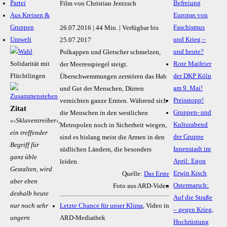
Partei
Befreiung
Film von Christian Jentzsch
Aus Kreisen &
Europas von
Gruppen
Faschismus
26.07.2016 | 44 Min. | Verfügbar bis
Umwelt
und Krieg –
25.07.2017
und heute?
Polkappen und Gletscher schmelzen,
Solidarität mit
Rote Maifeier
der Meeresspiegel steigt.
Flüchtlingen
der DKP Köln
Überschwemmungen zerstören das Hab
am 9. Mai!
und Gut der Menschen, Dürren
Preisstopp!
vernichten ganze Ernten. Während sich
Zitat
Gruppen- und
die Menschen in den westlichen
«‹Sklaventreiber›,
Kulturabend
Metropolen noch in Sicherheit wiegen,
ein treffender
der Gruppe
sind es bislang meist die Armen in den
Begriff für
Innenstadt im
südlichen Ländern, die besonders
ganz üble
April: Egon
leiden.
Gestalten, wird
Erwin Kisch
Quelle:
Das Erste
aber eben
Ostermarsch:
Foto aus ARD-Video
deshalb heute
Auf die Straße
Letzte Chance für unser Klima
, Video in
nur noch sehr
– gegen Krieg,
ARD-Mediathek
ungern
Hochrüstung