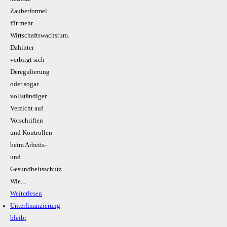
Zauberformel
für mehr
Wirtschaftswachstum.
Dahinter
verbirgt sich
Deregulierung
oder sogar
vollständiger
Verzicht auf
Vorschriften
und Kontrollen
beim Arbeits-
und
Gesundheitsschutz.
Wie...
Weiterlesen
Unterfinanzierung
bleibt