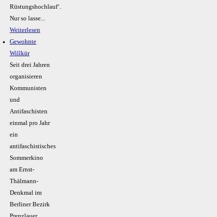
Rüstungshochlauf‘.
Nur so lasse...
Weiterlesen
Gewohnte
Willkür
Seit drei Jahren
organisieren
Kommunisten
und
Antifaschisten
einmal pro Jahr
ein
antifaschistisches
Sommerkino
am Ernst-
Thälmann-
Denkmal im
Berliner Bezirk
Prenzlauer