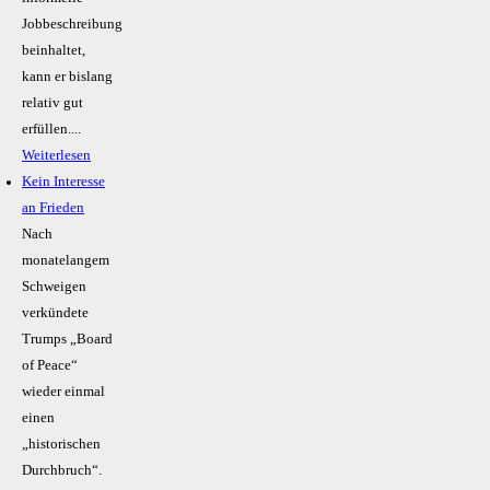
Jobbeschreibung
beinhaltet,
kann er bislang
relativ gut
erfüllen....
Weiterlesen
Kein Inte­resse
an Frieden
Nach
monatelangem
Schweigen
verkündete
Trumps „Board
of Peace“
wieder einmal
einen
„historischen
Durchbruch“.