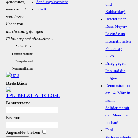
Sendungsübersicht
genommen,
und
Inhalt
man spricht
Kahlschlag!
stattdessen
Referat über
lieber von
Rosa Meyer-
durchsetzungsfähigen
Leviné zum
Führungspersönlichkeiten.»
Internationalen
Achim Killer,
Frauentag
Deutschlandfunk
2026
Computer und
Krieg gegen
Kommunikation
Iran und die
Folgen
Redaktion
Demonstration
am 14. März in
Köln:
Benutzername
Solidarität mit
den Menschen
Passwort
im Iran!
Ford-
Angemeldet bleiben
Vertrauensleute: