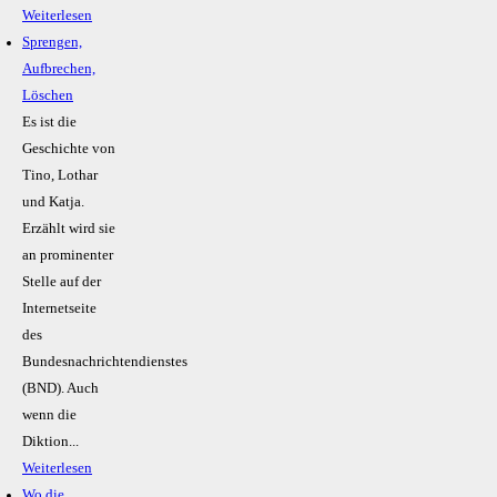
Weiterlesen
Sprengen,
Aufbrechen,
Löschen
Es ist die
Geschichte von
Tino, Lothar
und Katja.
Erzählt wird sie
an prominenter
Stelle auf der
Internetseite
des
Bundesnachrichtendienstes
(BND). Auch
wenn die
Diktion...
Weiterlesen
Wo die