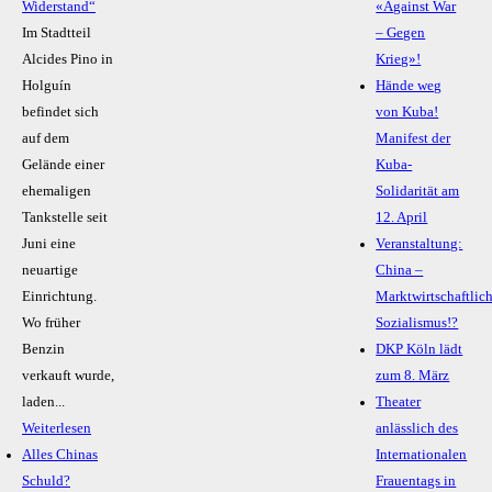
Widerstand“
«Against War
Im Stadtteil
– Gegen
Alcides Pino in
Krieg»!
Holguín
Hände weg
befindet sich
von Kuba!
auf dem
Manifest der
Gelände einer
Kuba-
ehemaligen
Solidarität am
Tankstelle seit
12. April
Juni eine
Veranstaltung:
neuartige
China –
Einrichtung.
Marktwirtschaftlic
Wo früher
Sozialismus!?
Benzin
DKP Köln lädt
verkauft wurde,
zum 8. März
laden...
Theater
Weiterlesen
anlässlich des
Alles Chinas
Internationalen
Schuld?
Frauentags in