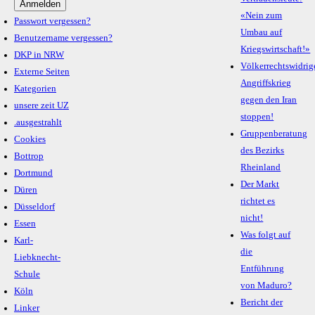
«Nein zum
Passwort vergessen?
Umbau auf
Benutzername vergessen?
Kriegswirtschaft!»
DKP in NRW
Völkerrechtswidrig
Externe Seiten
Angriffskrieg
Kategorien
gegen den Iran
unsere zeit UZ
stoppen!
.ausgestrahlt
Gruppenberatung
Cookies
des Bezirks
Bottrop
Rheinland
Dortmund
Der Markt
Düren
richtet es
Düsseldorf
nicht!
Essen
Was folgt auf
Karl-
die
Liebknecht-
Entführung
Schule
von Maduro?
Köln
Bericht der
Linker