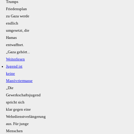
Trumps
Friedensplan
zu Gaza werde
endlich
umgesetzt, die
Hamas
entwaffnet.
„Gaza gehört...
Weiterlesen
Jugend ist
keine
Manövriermasse
„Die
Gewerkschaftsjugend
spricht sich
klar gegen eine
Wehrdienstverlängerung
aus. Für junge
Menschen