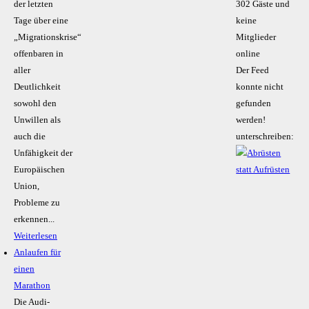
der letzten
302 Gäste und
Tage über eine
keine
„Migrationskrise“
Mitglieder
offenbaren in
online
aller
Der Feed
Deutlichkeit
konnte nicht
sowohl den
gefunden
Unwillen als
werden!
auch die
unterschreiben:
Unfähigkeit der
Europäischen
Union,
Probleme zu
erkennen...
Weiterlesen
Anlaufen für
einen
Marathon
Die Audi-