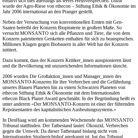
entlarvt sich dies allerdings als leeres Heilsversprechen. Dafür
wurde der Agro-Riese von ethecon – Stiftung Ethik & Ökonomie im
Jahr 2006 international an den Pranger gestellt.
Neben der Verseuchung von konventionellen Ernten mit Gen-
Saaten betreibt der Konzern Biopiraterie in großem Maße. So
versucht MONSANTO sich alle Pflanzen und Tiere, die von dem
Konzern patentierten Genketten enthalten für sich zu beanspruchen.
Millionen Klagen gegen Biobauern in aller Welt hat der Konzern
initiiert.
Dazu kommt, dass der Konzern Kritiker_innen ausspionieren lässt
und die Bevölkerung mit unzureichenden Informationen täuscht.
2006 wurden Die Großaktion_innen und Manager_innen des
MONSANTO-Konzerns für ihre Verbrechen und die Gefährdung
unseres Blauen Planeten hin zu einem Schwarzen Planeten von
ethecon Stiftung Ethik & Ökonomie mit dem Internationalen
ethecon Black Planet Award geschmäht. In der Begründung heißt es
unter anderem «Der MONSANTO-Konzern ist einer der führenden
Repräsentanten des kapitalistischen Ausbeutungssystems.»
In DenHaag wird am kommenden Wochenende das MONSANTO
Tribunal stattfinden. Der Tatbestand lautet: Ökonzid, Verbrechen
gegen die Umwelt. Da dieser Tatbestand bislang nicht vom
Internationalen Strafgerichtshof anerkannt ist, hat das Tribunal