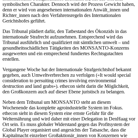
symbolischen Charakter. Dennoch wird der Prozess Gewicht haben,
denn er wird von angesehenen internationalen Anwält_innen und
Richter_innen nach den Verfahrensregeln des Internationalen
Gerichtshofes geführt.
Das Tribunal plädiert dafür, den Tatbestand des Ökonzids in das
internationale Strafrecht aufzunehmen. Entsprechend wird das
Tribunal ausführlich und qualifiziert mit sämtlichen umwelt – und
gesundheitsschädlichen Tätigkeiten des MONSANTO-Konzerns
ausgewerten und ein entsprechend fundiertes Rechtsgutachten
erstellen.
Vergangene Woche hat der Internationale Strafgerichtshof bekannt
gegeben, auch Umweltverbrechen zu verfolgen («It would special
consideration to persuiting crimes involving environmental
destruction and land grabs»). ethecon sieht darin die Möglichkeit,
den Großkonzern auch auf dieser Ebene juristisch zu belangen.
Neben dem Tribunal um MONSANTO steht an diesem
Wochenende das komplette agroindustrielle System im Fokus.
ethecon sieht in diesem System eine ernste Gefahr für die
Welternährung und wird daher mit einer Delegation in DenHaag vor
Ort sein. Es muss globaler Widerstand gegen das Profitsystem der
Global Player organisiert und angesichts der Tatsasche, dass die
Kapitalmacht einzelner Großaktionär_innen von Konzernen wie