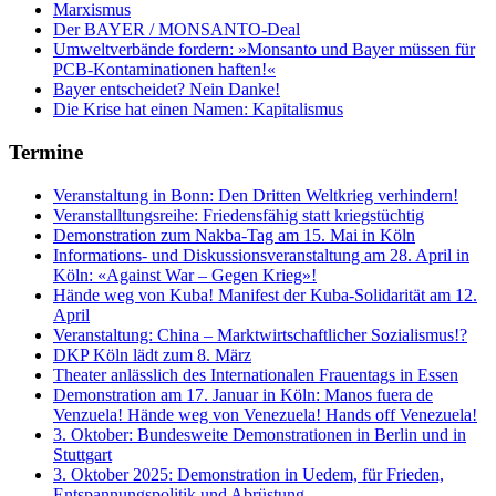
Marxismus
Der BAYER / MONSANTO-Deal
Umweltverbände fordern: »Monsanto und Bayer müssen für
PCB-Kontaminationen haften!«
Bayer entscheidet? Nein Danke!
Die Krise hat einen Namen: Kapitalismus
Termine
Veranstaltung in Bonn: Den Dritten Weltkrieg verhindern!
Veranstalltungsreihe: Friedensfähig statt kriegstüchtig
Demonstration zum Nakba-Tag am 15. Mai in Köln
Informations- und Diskussionsveranstaltung am 28. April in
Köln: «Against War – Gegen Krieg»!
Hände weg von Kuba! Manifest der Kuba-Solidarität am 12.
April
Veranstaltung: China – Marktwirtschaftlicher Sozialismus!?
DKP Köln lädt zum 8. März
Theater anlässlich des Internationalen Frauentags in Essen
Demonstration am 17. Januar in Köln: Manos fuera de
Venzuela! Hände weg von Venezuela! Hands off Venezuela!
3. Oktober: Bundesweite Demonstrationen in Berlin und in
Stuttgart
3. Oktober 2025: Demonstration in Uedem, für Frieden,
Entspannungspolitik und Abrüstung