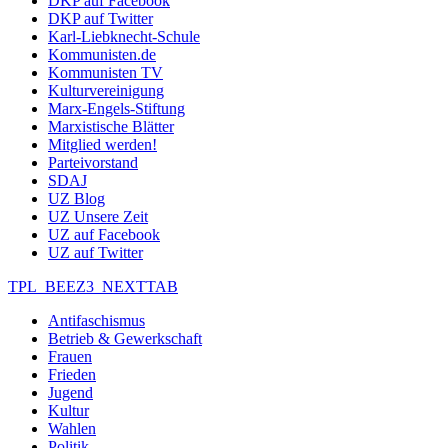
DKP auf Facebook
DKP auf Twitter
Karl-Liebknecht-Schule
Kommunisten.de
Kommunisten TV
Kulturvereinigung
Marx-Engels-Stiftung
Marxistische Blätter
Mitglied werden!
Parteivorstand
SDAJ
UZ Blog
UZ Unsere Zeit
UZ auf Facebook
UZ auf Twitter
TPL_BEEZ3_NEXTTAB
Antifaschismus
Betrieb & Gewerkschaft
Frauen
Frieden
Jugend
Kultur
Wahlen
Politik