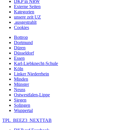
DKP in NRW
Externe Seiten
Kategorien
unsere zeit UZ
.ausgestrahlt
Cookies
Bottrop
Dortmund
Düren
Düsseldorf
Essen
Karl-Liebknecht-Schule
Köln
Linker Niederrhein
Minden
Münster
Neuss
Ostwestfalen-Lippe
Siegen
Solingen
Wuppertal
TPL_BEEZ3_NEXTTAB