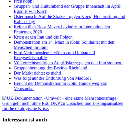
Preisstopp!
Gruppen- und Kulturabend der Gruppe Innenstadt im April:
Egon Erwin Kisch
Ostermarsch: Auf die Straße – gegen Krieg, Hochrüstung und
Kahlschlag!
Referat über Rosa Meyer-Leviné zum Internationalen
Frauentag 2026
Krieg gegen Iran und die Folgen
Demonstration am 14. März in Köln: Solidarität mit den
Menschen im Iran!
Ford-Vertrauensleute: «Nein zum Umbau auf
Kriegswirtschaft!»
Völkerrechtswidrigen Angriffskrieg gegen den Iran stoppen!
Gruppenberatung des Bezirks Rheinland
Der Markt richtet es nicht!
Was folgt auf die Entführung von Maduro?
Bericht der Demonstration in Köln: Hände weg von
Venezuela!
Interessant ist auch