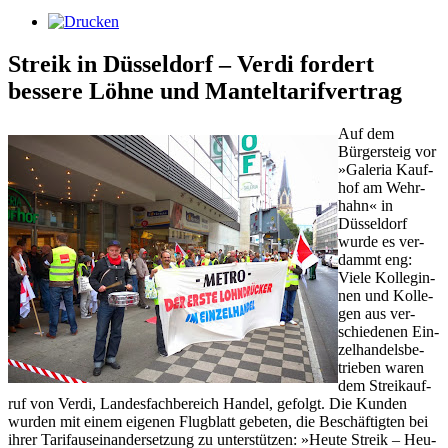
Streik in Düsseldorf – Verdi fordert
bessere Löhne und Manteltarifvertrag
Auf dem
Bürger­steig vor
»Ga­le­ria Kauf­
hof am Wehr­
hahn« in
Düssel­dorf
wur­de es ver­
dammt eng:
Vie­le Kol­le­gin­
nen und Kol­le­
gen aus ver­
schie­de­nen Ein­
zel­han­dels­be­
trie­ben wa­ren
dem Strei­kauf­
ruf von Ver­di, Lan­des­fach­be­reich Han­del, ge­folgt. Die Kun­den
wur­den mit ei­nem ei­ge­nen Flug­blatt ge­be­ten, die Beschäftig­ten bei
ih­rer Ta­rifaus­ein­an­der­set­zung zu un­terstützen: »Heu­te Streik – Heu­