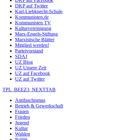
DKP auf Facebook
DKP auf Twitter
Karl-Liebknecht-Schule
Kommunisten.de
Kommunisten TV
Kulturvereinigung
Marx-Engels-Stiftung
Marxistische Blätter
Mitglied werden!
Parteivorstand
SDAJ
UZ Blog
UZ Unsere Zeit
UZ auf Facebook
UZ auf Twitter
TPL_BEEZ3_NEXTTAB
Antifaschismus
Betrieb & Gewerkschaft
Frauen
Frieden
Jugend
Kultur
Wahlen
Politik