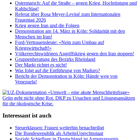
Ostermarsch: Auf die Straße – gegen Krieg, Hochrüstung und
Kahlschlag!
Referat über Rosa Meyer-Leviné zum Internationalen
Frauentag 2026
Krieg gegen Iran und die Folgen
Demonstration am 14. März in Köln: Solidarität mit den
Menschen im Iran!
Ford-Vertrauensleute: «Nein zum Umbau auf
Kriegswirtschaft!»
Völkerrechtswidrigen Angriffskrieg gegen den Iran stoppen!
Gruppenberatung des Bezirks Rheinland
Der Markt richtet es nicht!
Was folgt auf die Entführung von Maduro?
Bericht der Demonstration in Köln: Hände weg von
Venezuela!
Interessant ist auch
Steuerklassen: Frauen weiterhin benachteiligt
Die Bundesrepublik als ArbeitsUnrechtsstaat
Soziale Schieflage in Deutschland ist Armutszeugnis