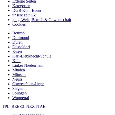
Externe Seiten
Kategorien
DGB Köln-Bonn
unsere zeit UZ
jungeWelt | Betrieb & Gewerkschaft
Cookies
Bottrop
Dortmund
Düren
Düsseldorf
Essen
Karl-Liebknecht-Schule
Köln
Linker Niederrhein
Minden
Münster
Neuss
Ostwestfalen-Lippe
Siegen
Solingen
Wuppertal
TPL_BEEZ3_NEXTTAB