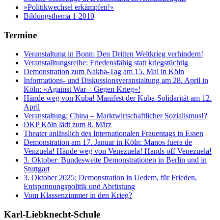
»Politikwechsel erkämpfen!«
Bildungsthema 1-2010
Termine
Veranstaltung in Bonn: Den Dritten Weltkrieg verhindern!
Veranstalltungsreihe: Friedensfähig statt kriegstüchtig
Demonstration zum Nakba-Tag am 15. Mai in Köln
Informations- und Diskussionsveranstaltung am 28. April in
Köln: «Against War – Gegen Krieg»!
Hände weg von Kuba! Manifest der Kuba-Solidarität am 12.
April
Veranstaltung: China – Marktwirtschaftlicher Sozialismus!?
DKP Köln lädt zum 8. März
Theater anlässlich des Internationalen Frauentags in Essen
Demonstration am 17. Januar in Köln: Manos fuera de
Venzuela! Hände weg von Venezuela! Hands off Venezuela!
3. Oktober: Bundesweite Demonstrationen in Berlin und in
Stuttgart
3. Oktober 2025: Demonstration in Uedem, für Frieden,
Entspannungspolitik und Abrüstung
Vom Klassenzimmer in den Krieg?
Karl-Liebknecht-­Schule