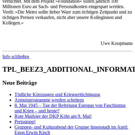
vernichtet. Mit dem Projekt »Foundation« sollen jährlich 100
Millionen Euro an Sach- und Personalkosten eingespart werden.
Verdi: »Die Metro sollte lieber Ware zum richtigen Zeitpunkt und zu
richtigen Preisen verkaufen, nicht aber unsere Kolleginnen und
Kollegen.«
Uwe Koopmann
Info schließen
TPL_BEEZ3_ADDITIONAL_INFORMA
Neue Beiträge
Tödliche Kürzungen und Kriegsertüchtigung
Armutsprogramme werden scheitern
8. Mai 1945 – Tag der Befreiung Europas von Faschismus
und Krieg – und heute?
Rote Maifeier der DKP Köln am 9. Mai!
Preisstopp!
Gruppen- und Kulturabend der Gruppe Innenstadt im April:
Egon Erwin Kisch