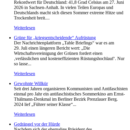
Rekordwert für Deutschland: 41,8 Grad Celsius am 27. Juni
2026 in Sachsen-Anhalt. In vielen Teilen Europas und
Deutschlands macht sich diesen Sommer extreme Hitze und
Trockenheit breit....
Weiterlesen
Grüne für „kriegsentscheidende“ Aufrüstung
Der Nachrichtenplattform „Table Briefings“ war es am
29. Juli einen längeren Bericht wert: „Die
Wirtschaftsvereinigung der Grünen fordert einen
‚verlässlichen und kosteneffizienten Rüstungshochlauf‘. Nur
so lasse...
Weiterlesen
Gewohnte Willkür
Seit drei Jahren organisieren Kommunisten und Antifaschisten
einmal pro Jahr ein antifaschistisches Sommerkino am Ernst-
Thälmann-Denkmal im Berliner Bezirk Prenzlauer Berg.
2024 lief „Führer seiner Klasse“...
Weiterlesen
Gedrängel vor der Hürde
Nachdem sich der ehemalige Präsident des