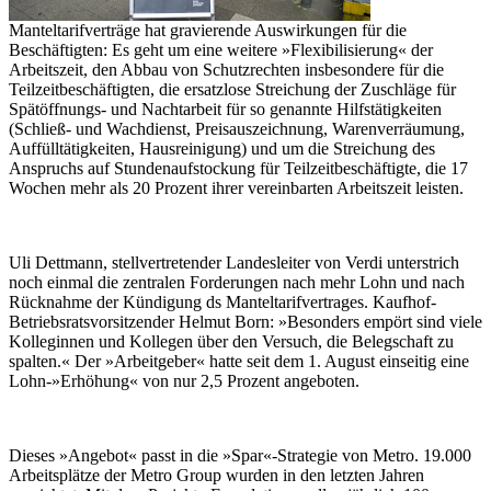
Manteltarifverträge hat gravierende Auswirkungen für die
Beschäftigten: Es geht um eine weitere »Flexibilisierung« der
Arbeitszeit, den Abbau von Schutzrechten insbesondere für die
Teilzeitbeschäftigten, die ersatzlose Streichung der Zuschläge für
Spätöffnungs- und Nachtarbeit für so genannte Hilfstätigkeiten
(Schließ- und Wachdienst, Preisauszeichnung, Warenverräumung,
Auffülltätigkeiten, Hausreinigung) und um die Streichung des
Anspruchs auf Stundenaufstockung für Teilzeitbeschäftigte, die 17
Wochen mehr als 20 Prozent ihrer vereinbarten Arbeitszeit leisten.
Uli Dettmann, stellvertretender Landesleiter von Verdi unterstrich
noch einmal die zentralen Forderungen nach mehr Lohn und nach
Rücknahme der Kündigung ds Manteltarifvertrages. Kaufhof-
Betriebsratsvorsitzender Helmut Born: »Besonders empört sind viele
Kolleginnen und Kollegen über den Versuch, die Belegschaft zu
spalten.« Der »Arbeitgeber« hatte seit dem 1. August einseitig eine
Lohn-»Erhöhung« von nur 2,5 Prozent angeboten.
Dieses »Angebot« passt in die »Spar«-Strategie von Metro. 19.000
Arbeitsplätze der Metro Group wurden in den letzten Jahren