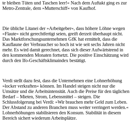
te blei­ben Tüten und Ta­schen leer!« Nach dem Auf­takt ging es zur
Me­tro-Zen­tra­le, dem »Mut­ter­schiff« von Kauf­hof.
Die übliche Litanei der »Arbeitgeber«, dass höhere Löhne wegen
»Flaute« nicht gerechtfertigt seien, greift derzeit überhaupt nicht.
Das Marktforschungsunternehmen GfK hat ermittelt, dass die
Kauflaune der Verbraucher so hoch ist wie seit sechs Jahren nicht
mehr. Es wird damit gerechnet, dass sich dieser Aufwärtstrend in
den kommenden Monaten fortsetzt. Die positive Einschätzung wird
durch den Ifo-Geschäftsklimaindex bestätigt.
Verdi stellt dazu fest, dass die Unternehmen eine Lohnerhöhung
»locker verkraften« können. Im Handel steigen nicht nur die
Umsätze und die Arbeitsintensität. Auch die Preise für den täglichen
Bedarf – Mieten, Strom, Lebensmittel – steigen. Die
Schlussfolgerung bei Verdi: »Wir brauchen mehr Geld zum Leben.
Der Abstand zu anderen Branchen muss weiter verringert werden.«
Lohnerhöhungen stabilisieren den Konsum. Stabilität in diesem
Bereich sichert wiederum Arbeitsplätze.