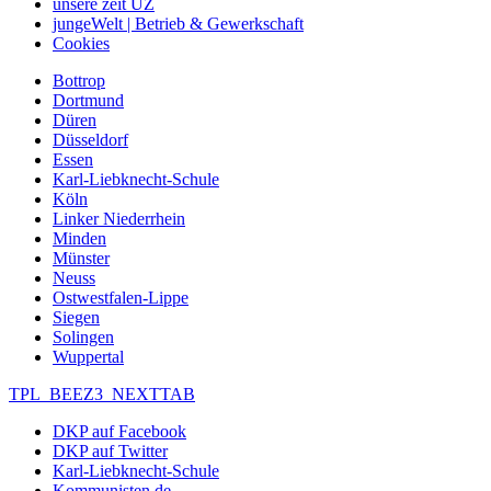
unsere zeit UZ
jungeWelt | Betrieb & Gewerkschaft
Cookies
Bottrop
Dortmund
Düren
Düsseldorf
Essen
Karl-Liebknecht-Schule
Köln
Linker Niederrhein
Minden
Münster
Neuss
Ostwestfalen-Lippe
Siegen
Solingen
Wuppertal
TPL_BEEZ3_NEXTTAB
DKP auf Facebook
DKP auf Twitter
Karl-Liebknecht-Schule
Kommunisten.de