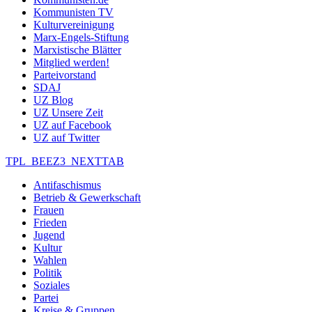
Kommunisten TV
Kulturvereinigung
Marx-Engels-Stiftung
Marxistische Blätter
Mitglied werden!
Parteivorstand
SDAJ
UZ Blog
UZ Unsere Zeit
UZ auf Facebook
UZ auf Twitter
TPL_BEEZ3_NEXTTAB
Antifaschismus
Betrieb & Gewerkschaft
Frauen
Frieden
Jugend
Kultur
Wahlen
Politik
Soziales
Partei
Kreise & Gruppen