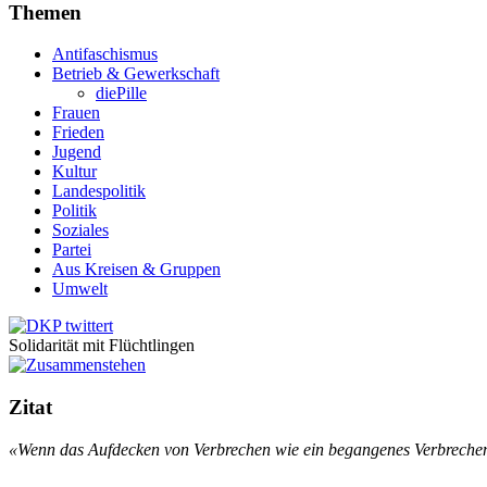
Themen
Antifaschismus
Betrieb & Gewerkschaft
diePille
Frauen
Frieden
Jugend
Kultur
Landespolitik
Politik
Soziales
Partei
Aus Kreisen & Gruppen
Umwelt
Solidarität mit Flüchtlingen
Zitat
«Wenn das Aufdecken von Verbrechen wie ein begangenes Verbrechen 