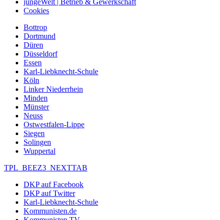
jungeWelt | Betrieb & Gewerkschaft
Cookies
Bottrop
Dortmund
Düren
Düsseldorf
Essen
Karl-Liebknecht-Schule
Köln
Linker Niederrhein
Minden
Münster
Neuss
Ostwestfalen-Lippe
Siegen
Solingen
Wuppertal
TPL_BEEZ3_NEXTTAB
DKP auf Facebook
DKP auf Twitter
Karl-Liebknecht-Schule
Kommunisten.de
Kommunisten TV