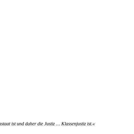
taat ist und da­her die Jus­tiz … Klas­sen­jus­tiz ist.«