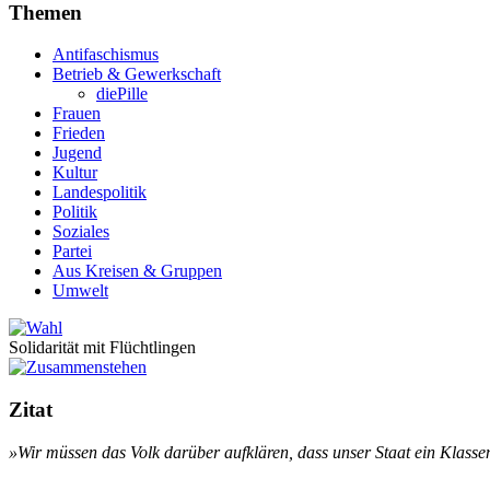
Themen
Antifaschismus
Betrieb & Gewerkschaft
diePille
Frauen
Frieden
Jugend
Kultur
Landespolitik
Politik
Soziales
Partei
Aus Kreisen & Gruppen
Umwelt
Solidarität mit Flüchtlingen
Zitat
»Wir müs­sen das Volk dar­über auf­klär­en, dass un­ser Staat ein Klas­sen­s