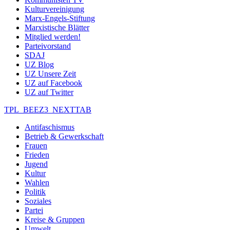
Kulturvereinigung
Marx-Engels-Stiftung
Marxistische Blätter
Mitglied werden!
Parteivorstand
SDAJ
UZ Blog
UZ Unsere Zeit
UZ auf Facebook
UZ auf Twitter
TPL_BEEZ3_NEXTTAB
Antifaschismus
Betrieb & Gewerkschaft
Frauen
Frieden
Jugend
Kultur
Wahlen
Politik
Soziales
Partei
Kreise & Gruppen
Umwelt