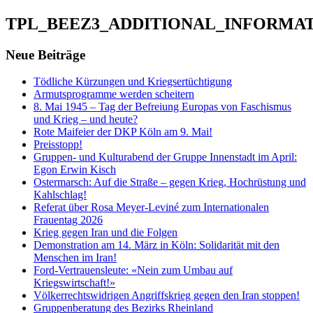
TPL_BEEZ3_ADDITIONAL_INFORMA
Neue Beiträge
Tödliche Kürzungen und Kriegsertüchtigung
Armutsprogramme werden scheitern
8. Mai 1945 – Tag der Befreiung Europas von Faschismus
und Krieg – und heute?
Rote Maifeier der DKP Köln am 9. Mai!
Preisstopp!
Gruppen- und Kulturabend der Gruppe Innenstadt im April:
Egon Erwin Kisch
Ostermarsch: Auf die Straße – gegen Krieg, Hochrüstung und
Kahlschlag!
Referat über Rosa Meyer-Leviné zum Internationalen
Frauentag 2026
Krieg gegen Iran und die Folgen
Demonstration am 14. März in Köln: Solidarität mit den
Menschen im Iran!
Ford-Vertrauensleute: «Nein zum Umbau auf
Kriegswirtschaft!»
Völkerrechtswidrigen Angriffskrieg gegen den Iran stoppen!
Gruppenberatung des Bezirks Rheinland