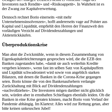
Investoren nach Rendite» und «Risikoappetit». In Wahrheit ist es
der Zwang zur Kapitalverwertung.
Dennoch rechnet Borio einerseits «mit mehr
Unternehmensinsolvenzen», hofft andererseits vage auf Polster aus
Kapital und Liquidität, empfiehlt den Herren der Finanzwelt den
vorläufigen Verzicht auf Dividendenzahlungen und
Aktienrückkäufen.
Überproduktionskrise
Man ahnt die Zwickmühle, wenn in diesem Zusammenhang von
Eigenkapitalerleichterungen gesprochen wird, die die EZB den
Banken zugestanden habe, «damit sie auch weiterhin Kredite
vergeben können», wenn fast im selben Satz von Kapitalpuffern
und Liqidität schwadroniert wird sowie von angeblich starken
Bilanzen, mit denen die Banken in die Corona-Krise gegangen
seien. Borio könne die von den Bankenaufsehern verlangte
Zurückhaltung mit Blick auf Dividendenzahlungen
«nachvollziehen». Die Investoren mögen darüber nicht glücklich
sein, würden aber in ernsthaften Schieflagen ebenfalls leiden. Ob die
Banken in eine Krise geraten können, macht Borio vom Verlauf der
Pandemie abhängig. Im Klartext: Alles wird zur Rettung getan, aber
bitte keinen unkeuschen Jubel!