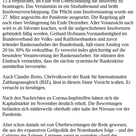
15 a verpflichtet, im Falle von Überschuldung die Insolvenz zu
beantragen. Das Versäumnis ist ein Straftatbestand und heißt
Insolvenzverschleppung. Die Pflicht zum Insolvenzantrag wurde am
27. März angesichts der Pandemie ausgesetzt. Die Regelung gilt
nach einer Verlängerung bis Ende Dezember. Aller Voraussicht nach
wird es ab Silvester krachen, weil die aufgeschobenen Insolvenzen
gebündelt fällig werden. Gerhard Hofmann,Vorstandsmitglied im
Bundesverband der Volks- und Raiffeisenbanken und zuvor
leitender Bankenaufseher der Bundesbank, hält einen Anstieg von
20 bis 30% für verkraftbar. Er verweist indes gleichzeitig auf die
besondere Verantwortung der Bankenaufseher. Sie müssten den
Eindruck vermeiden, dass die nächste systemische Bankenkrise
unmittelbar bevorstehe.
Auch Claudio Borio, Chefvolkswirt der Bank für Internationalen
Zahlungsausgleich (BIZ), lässt in diesem Sinne Vorsicht walten. Er
versucht zu beruhigen.
Nach den Nachrichten zu Corona-Impfstoffen hätten sich die
Kapitalmärkte im November deutlich erholt. Die Bewertungen
befänden sich mittlerweile oberhalb oder nahe der Niveaus vor der
Pandemie.
Aber schon damals sei von Überbewertungen die Rede gewesen,
die aus der expansiven Geldpolitik der Notenbanken folge – und der
Geldgier der Anleger. Letzteres nennt er vornehm «Jagd der