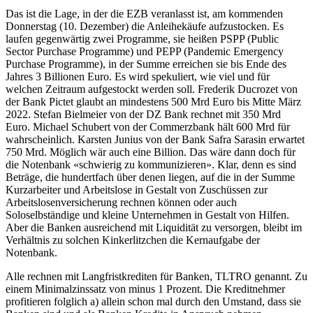
Das ist die Lage, in der die EZB veranlasst ist, am kommenden
Donnerstag (10. Dezember) die Anleihekäufe aufzustocken. Es
laufen gegenwärtig zwei Programme, sie heißen PSPP (Public
Sector Purchase Programme) und PEPP (Pandemic Emergency
Purchase Programme), in der Summe erreichen sie bis Ende des
Jahres 3 Billionen Euro. Es wird spekuliert, wie viel und für
welchen Zeitraum aufgestockt werden soll. Frederik Ducrozet von
der Bank Pictet glaubt an mindestens 500 Mrd Euro bis Mitte März
2022. Stefan Bielmeier von der DZ Bank rechnet mit 350 Mrd
Euro. Michael Schubert von der Commerzbank hält 600 Mrd für
wahrscheinlich. Karsten Junius von der Bank Safra Sarasin erwartet
750 Mrd. Möglich wär auch eine Billion. Das wäre dann doch für
die Notenbank «schwierig zu kommunizieren». Klar, denn es sind
Beträge, die hundertfach über denen liegen, auf die in der Summe
Kurzarbeiter und Arbeitslose in Gestalt von Zuschüssen zur
Arbeitslosenversicherung rechnen können oder auch
Soloselbständige und kleine Unternehmen in Gestalt von Hilfen.
Aber die Banken ausreichend mit Liquidität zu versorgen, bleibt im
Verhältnis zu solchen Kinkerlitzchen die Kernaufgabe der
Notenbank.
Alle rechnen mit Langfristkrediten für Banken, TLTRO genannt. Zu
einem Minimalzinssatz von minus 1 Prozent. Die Kreditnehmer
profitieren folglich a) allein schon mal durch den Umstand, dass sie