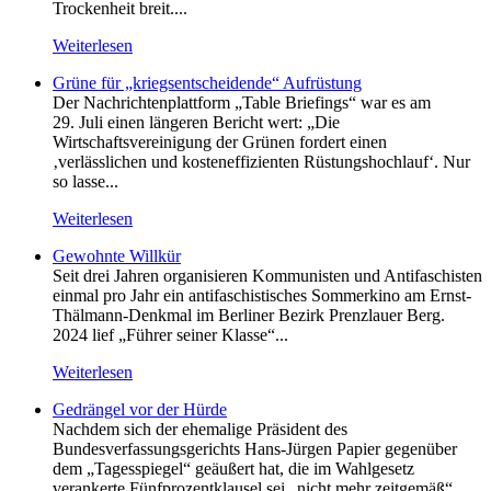
Trockenheit breit....
Weiterlesen
Grüne für „kriegsentscheidende“ Aufrüstung
Der Nachrichtenplattform „Table Briefings“ war es am
29. Juli einen längeren Bericht wert: „Die
Wirtschaftsvereinigung der Grünen fordert einen
‚verlässlichen und kosteneffizienten Rüstungshochlauf‘. Nur
so lasse...
Weiterlesen
Gewohnte Willkür
Seit drei Jahren organisieren Kommunisten und Antifaschisten
einmal pro Jahr ein antifaschistisches Sommerkino am Ernst-
Thälmann-Denkmal im Berliner Bezirk Prenzlauer Berg.
2024 lief „Führer seiner Klasse“...
Weiterlesen
Gedrängel vor der Hürde
Nachdem sich der ehemalige Präsident des
Bundesverfassungsgerichts Hans-Jürgen Papier gegenüber
dem „Tagesspiegel“ geäußert hat, die im Wahlgesetz
verankerte Fünfprozentklausel sei „nicht mehr zeitgemäß“