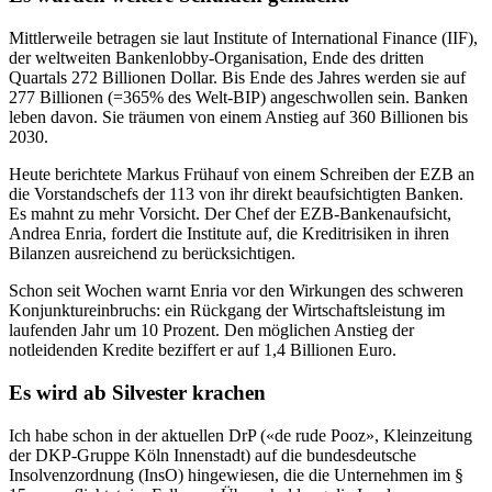
Mittlerweile betragen sie laut Institute of International Finance (IIF),
der weltweiten Bankenlobby-Organisation, Ende des dritten
Quartals 272 Billionen Dollar. Bis Ende des Jahres werden sie auf
277 Billionen (=365% des Welt-BIP) angeschwollen sein. Banken
leben davon. Sie träumen von einem Anstieg auf 360 Billionen bis
2030.
Heute berichtete Markus Frühauf von einem Schreiben der EZB an
die Vorstandschefs der 113 von ihr direkt beaufsichtigten Banken.
Es mahnt zu mehr Vorsicht. Der Chef der EZB-Bankenaufsicht,
Andrea Enria, fordert die Institute auf, die Kreditrisiken in ihren
Bilanzen ausreichend zu berücksichtigen.
Schon seit Wochen warnt Enria vor den Wirkungen des schweren
Konjunktureinbruchs: ein Rückgang der Wirtschaftsleistung im
laufenden Jahr um 10 Prozent. Den möglichen Anstieg der
notleidenden Kredite beziffert er auf 1,4 Billionen Euro.
Es wird ab Silvester krachen
Ich habe schon in der aktuellen DrP («de rude Pooz», Kleinzeitung
der DKP-Gruppe Köln Innenstadt) auf die bundesdeutsche
Insolvenzordnung (InsO) hingewiesen, die die Unternehmen im §