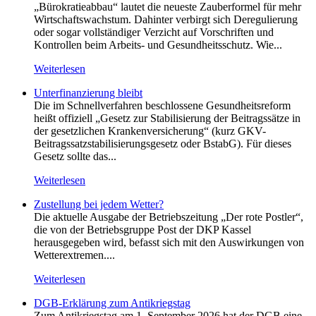
„Bürokratieabbau“ lautet die neueste Zauberformel für mehr
Wirtschaftswachstum. Dahinter verbirgt sich Deregulierung
oder sogar vollständiger Verzicht auf Vorschriften und
Kontrollen beim Arbeits- und Gesundheitsschutz. Wie...
Weiterlesen
Unterfinanzierung bleibt
Die im Schnellverfahren beschlossene Gesundheitsreform
heißt offiziell „Gesetz zur Stabilisierung der Beitragssätze in
der gesetzlichen Krankenversicherung“ (kurz GKV-
Beitragssatzstabilisierungsgesetz oder BstabG). Für dieses
Gesetz sollte das...
Weiterlesen
Zustellung bei jedem Wetter?
Die aktuelle Ausgabe der Betriebszeitung „Der rote Postler“,
die von der Betriebsgruppe Post der DKP Kassel
herausgegeben wird, befasst sich mit den Auswirkungen von
Wetterextremen....
Weiterlesen
DGB-Erklärung zum Antikriegstag
Zum Antikriegstag am 1. September 2026 hat der DGB eine