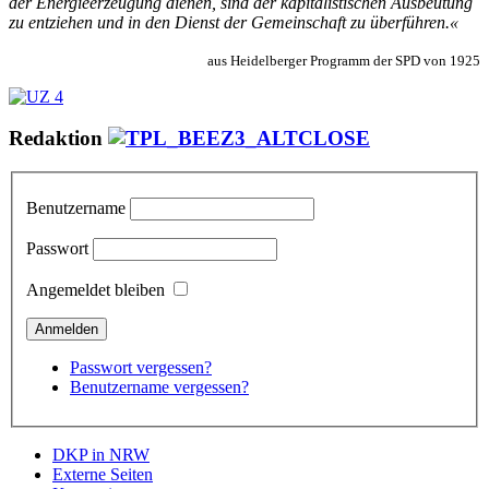
der En­er­gie­er­zeu­gung die­nen, sind der ka­pi­ta­lis­ti­schen Aus­beu­tung
zu ent­zie­hen und in den Dienst der Ge­mein­schaft zu über­füh­ren.«
aus Heidelberger Programm der SPD von 1925
Redaktion
Benutzername
Passwort
Angemeldet bleiben
Passwort vergessen?
Benutzername vergessen?
DKP in NRW
Externe Seiten