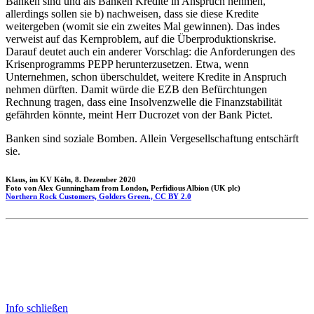
Banken sind und als Banken Kredite in Anspruch nehmen,
allerdings sollen sie b) nachweisen, dass sie diese Kredite
weitergeben (womit sie ein zweites Mal gewinnen). Das indes
verweist auf das Kernproblem, auf die Überproduktionskrise.
Darauf deutet auch ein anderer Vorschlag: die Anforderungen des
Krisenprogramms PEPP herunterzusetzen. Etwa, wenn
Unternehmen, schon überschuldet, weitere Kredite in Anspruch
nehmen dürften. Damit würde die EZB den Befürchtungen
Rechnung tragen, dass eine Insolvenzwelle die Finanzstabilität
gefährden könnte, meint Herr Ducrozet von der Bank Pictet.
Banken sind soziale Bomben. Allein Vergesellschaftung entschärft
sie.
Klaus, im KV Köln, 8. Dezember 2020
Foto von Alex Gunningham from London, Perfidious Albion (UK plc)
Northern Rock Customers, Golders Green., CC BY 2.0
Info schließen