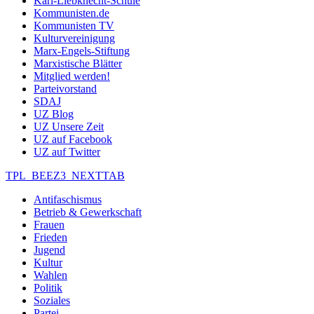
Karl-Liebknecht-Schule
Kommunisten.de
Kommunisten TV
Kulturvereinigung
Marx-Engels-Stiftung
Marxistische Blätter
Mitglied werden!
Parteivorstand
SDAJ
UZ Blog
UZ Unsere Zeit
UZ auf Facebook
UZ auf Twitter
TPL_BEEZ3_NEXTTAB
Antifaschismus
Betrieb & Gewerkschaft
Frauen
Frieden
Jugend
Kultur
Wahlen
Politik
Soziales
Partei