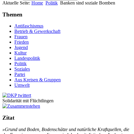
Aktuelle Seite:
Home
Politik
Banken sind soziale Bomben
Themen
Antifaschismus
Betrieb & Gewerkschaft
Frauen
Frieden
Jugend
Kultur
Landespolitik
Politik
Soziales
Partei
Aus Kreisen & Gruppen
Umwelt
Solidarität mit Flüchtlingen
Zitat
»Grund und Bo­den, Bo­den­schät­ze und na­tür­li­che Kraft­quel­len, die