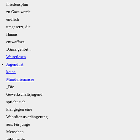
Friedensplan
zu Gaza werde
endlich
umgesetzt, die
Hamas
entwaffnet.
„Gaza gehört...
Weiterlesen
Jugend ist
keine
Manövriermasse
„Die
Gewerkschaftsjugend
spricht sich
klar gegen eine
Wehrdienstverlängerung
aus. Für junge
Menschen
zählt heute