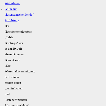
Weiterlesen
Grüne für
„kriegsentscheidende“
Aufrüstung
Der
Nachrichtenplattform
„Table
Briefings“ war
es am 29. Juli
einen längeren
Bericht wert:
„Die
Wirtschaftsvereinigung
der Grünen
fordert einen
‚verlässlichen
und
kosteneffizienten
Rüstungshochlauf‘.