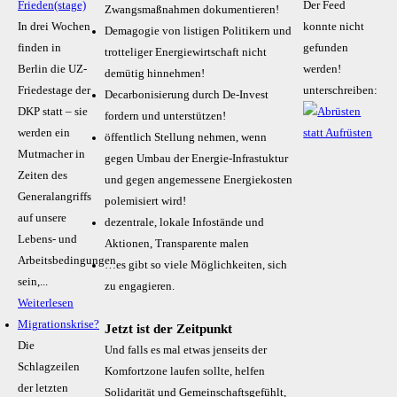
Frieden(stage)
Der Feed
Zwangsmaßnahmen dokumentieren!
In drei Wochen
konnte nicht
Demagogie von listigen Politikern und
finden in
gefunden
trotteliger Energiewirtschaft nicht
Berlin die UZ-
werden!
demütig hinnehmen!
Friedestage der
unterschreiben:
Decarbonisierung durch De-Invest
DKP statt – sie
fordern und unterstützen!
werden ein
öffentlich Stellung nehmen, wenn
Mutmacher in
gegen Umbau der Energie-Infrastuktur
Zeiten des
und gegen angemessene Energiekosten
Generalangriffs
polemisiert wird!
auf unsere
dezentrale, lokale Infostände und
Lebens- und
Aktionen, Transparente malen
Arbeitsbedingungen
…es gibt so viele Möglichkeiten, sich
sein,...
zu engagieren.
Weiterlesen
Migrationskrise?
Jetzt ist der Zeitpunkt
Die
Und falls es mal etwas jenseits der
Schlagzeilen
Komfortzone laufen sollte, helfen
der letzten
Solidarität und Gemeinschaftsgefühlt,