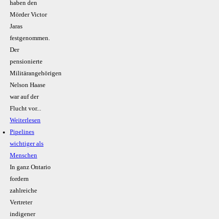
haben den
Mörder Victor
Jaras
festgenommen.
Der
pensionierte
Militärangehörigen
Nelson Haase
war auf der
Flucht vor...
Weiterlesen
Pipelines
wichtiger als
Menschen
In ganz Ontario
fordern
zahlreiche
Vertreter
indigener