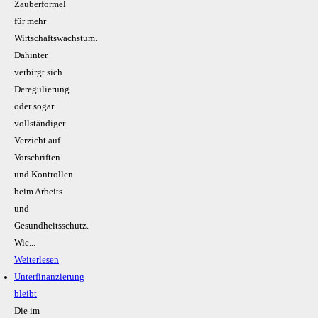
Zauberformel
für mehr
Wirtschaftswachstum.
Dahinter
verbirgt sich
Deregulierung
oder sogar
vollständiger
Verzicht auf
Vorschriften
und Kontrollen
beim Arbeits-
und
Gesundheitsschutz.
Wie...
Weiterlesen
Unterfinanzierung
bleibt
Die im