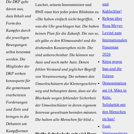
Die DKP geht
und
Laschet, seinem Innenminister und
da­von aus,
Kahlschlag!
RWE traut hier jeder jeden Blödsinn zu.
dass In­halt und
Referat über
«Die haben einfach nicht begriffen,
Form des
Rosa Meyer-
was die Uhr geschlagen hat. Die haben
Kamp­fes durch
Leviné zum
keinen Plan für die Zukunft. Die tun so,
die je­wei­li­gen
Internationalen
als gäbe es den Klimawandel und die
Be­we­gun­gen
Frauentag
drohenden Katastrophen nicht. Die
selbst be­stimmt
2026
sind unberechenbar. Die können nur
wer­den. Die
Krieg gegen
Auto und noch mehr Auto. Denen
Mit­glie­der der
Iran und die
fehlen Verstand und jeglicher Begriff
DKP wir­ken
Folgen
von Verantwortung. Die nehmen den
kon­se­quent für
Demonstration
Umweltschützern die Klettergeschirre
die ge­mein­sam
am 14. März in
weg und behaupten dann, dass sie die
er­ar­bei­te­ten
Köln:
Blockade wegen fehlender Sicherheit
For­de­run­gen
Solidarität mit
der Umweltschützer in deren eigenem
und Zie­le und
den Menschen
Interesse gewaltsam beenden müssten.
brin­gen in die
im Iran!
Die halten alle Menschen für blöd.»
De­bat­ten um
Ford-
Kampf­for­men
Vertrauensleute: