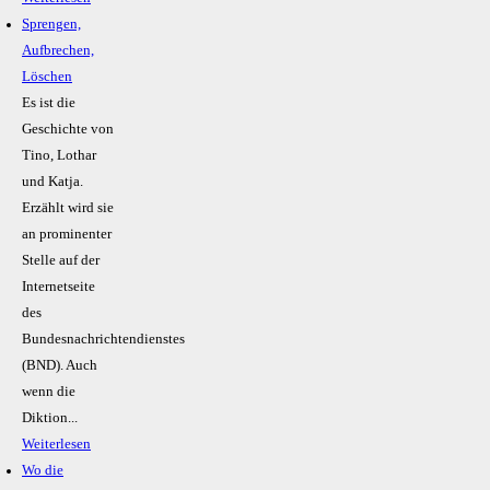
Sprengen,
Aufbrechen,
Löschen
Es ist die
Geschichte von
Tino, Lothar
und Katja.
Erzählt wird sie
an prominenter
Stelle auf der
Internetseite
des
Bundesnachrichtendienstes
(BND). Auch
wenn die
Diktion...
Weiterlesen
Wo die