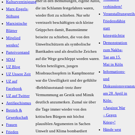
eher in den Bemühungen, eigene Autos,
Kulturvereinigung
verhindern!
die im Schlamm festgefahren waren,
Marx-Engels-
Veranstalltungsreih
wieder flott zu schieben. Nur sehr
Stiftung
Friedensfähig
vereinzelt beschäftigten sich kleine
Marxistische
statt
Grüppchen damit, Baumstämme
Blätter
kriegstüchtig
beiseite zu schieben, die von den
Mitglied
Demonstration
Umweltschützern als symbolische
werden!
zum Nakba-
Barrikaden und als deutliche Zeichen
Parteivorstand
Tag am 15.
auf die Wege geschleppt worden waren.
SDAJ
Mai in Köln
Vielen beteiligten, jungen
UZ Blog
Informations-
Missbrauchsopfern in Kampfmontur
UZ Unsere Zeit
und
war die Unwilligkeit und der gefühlte
UZ auf
Diskussionsveranst
‹Befehlsnotstand› trotz ihrer
Facebook
am 28. April in
Vermummung an Gestik und Mimik
UZ auf Twitter
Köln:
deutlich anzumerken. Zumal sie über
Antifaschismus
«Against War
die Tage immer wieder von den
Betrieb &
– Gegen
kritischen Bürgern mit höchst
Gewerkschaft
Krieg»!
plausiblen Argumenten in Sachen
Frauen
Hände weg
Umwelt und Klima bombardiert
Frieden