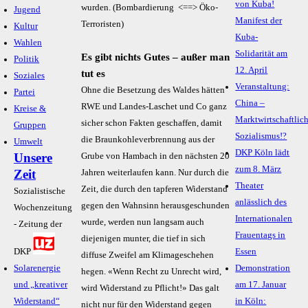
von Kuba!
wurden. (Bombardierung <==> Öko-
Jugend
Manifest der
Terroristen)
Kultur
Kuba-
Wahlen
Solidarität am
Es gibt nichts Gutes – außer man
Politik
12. April
tut es
Soziales
Veranstaltung:
Ohne die Besetzung des Waldes hätten
Partei
China –
RWE und Landes-Laschet und Co ganz
Kreise &
Marktwirtschaftlic
sicher schon Fakten geschaffen, damit
Gruppen
Sozialismus!?
die Braunkohleverbrennung aus der
Umwelt
DKP Köln lädt
Unsere
Grube von Hambach in den nächsten 20
zum 8. März
Zeit
Jahren weiterlaufen kann. Nur durch die
Theater
Zeit, die durch den tapferen Widerstand
Sozialistische
anlässlich des
gegen den Wahnsinn herausgeschunden
Wochenzeitung
Internationalen
wurde, werden nun langsam auch
- Zeitung der
Frauentags in
diejenigen munter, die tief in sich
DKP
Essen
diffuse Zweifel am Klimageschehen
Solarenergie
Demonstration
hegen. «Wenn Recht zu Unrecht wird,
und „kreativer
am 17. Januar
wird Widerstand zu Pflicht!» Das galt
Widerstand“
in Köln:
nicht nur für den Widerstand gegen