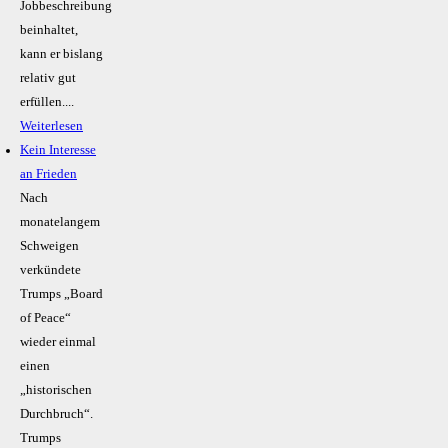
Jobbeschreibung
beinhaltet,
kann er bislang
relativ gut
erfüllen....
Weiterlesen
Kein Inte­resse
an Frieden
Nach
monatelangem
Schweigen
verkündete
Trumps „Board
of Peace“
wieder einmal
einen
„historischen
Durchbruch“.
Trumps