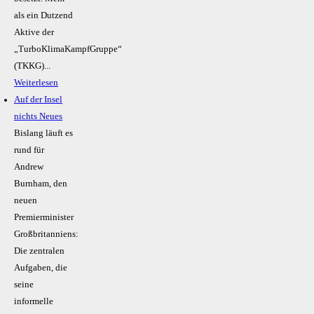
als ein Dutzend
Aktive der
„TurboKlimaKampfGruppe“
(TKKG)...
Weiterlesen
Auf der Insel
nichts Neues
Bislang läuft es
rund für
Andrew
Burnham, den
neuen
Premierminister
Großbritanniens:
Die zentralen
Aufgaben, die
seine
informelle