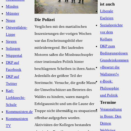
ist auch
Minden
Liberale
Münster
Eseleien
Die Polizei
Neuss
Sozialgerichte
Verglichen mit den martialischen
Ostwestfalen-
vor dem
Inszenierungen der vorigen Wochen
Lippe
Kollaps
war das Erscheinungsbild eher
Siegen
DKP zum
mitleiderregend. Bei laufenden
Solingen
Bedingungslosen
Motoren saßen die Missbrauchsopfer
Wuppertal
Grundeinkommen
einer irrationalen Politik hinter
DKP auf
»Besetzt die
beschlagenen Scheiben in ihren Autos.
Facebook
Wallstreet!«
Jedenfalls der größere Teil der
DKP auf
e-Book:
Streitmacht. Versuche, die große Masse
Twitter
Philosophie
der Umweltschützer am Betreten des
Karl-
und Politik
Waldes zu hindern, waren mangels
Liebknecht-
Termine
Erfolgsaussicht und um die Laune der
Schule
Veranstaltung
Truppe nicht übermäßig zu strapazieren
Kommunisten.de
in Bonn: Den
offenbar aufgegeben worden.
Kommunisten
Dritten
Aktivitäten der Kollegen bestanden
TV
Weltkrieg