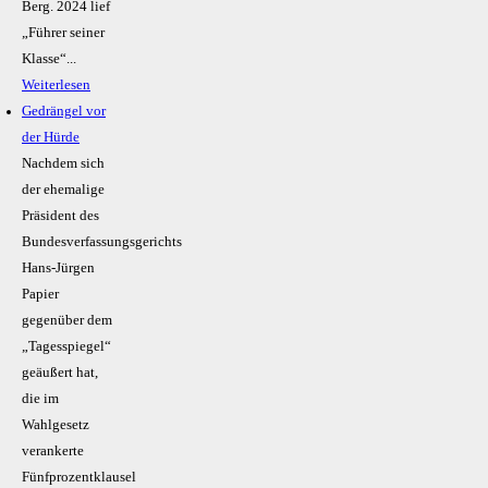
Berg. 2024 lief
„Führer seiner
Klasse“...
Weiterlesen
Gedrängel vor
der Hürde
Nachdem sich
der ehemalige
Präsident des
Bundesverfassungsgerichts
Hans-Jürgen
Papier
gegenüber dem
„Tagesspiegel“
geäußert hat,
die im
Wahlgesetz
verankerte
Fünfprozentklausel