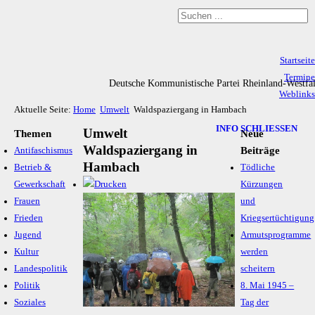
Startseite
Termine
Deutsche Kommunistische Partei Rheinland-Westfa
Weblinks
Aktuelle Seite:
Home
Umwelt
Waldspaziergang in Hambach
Archiv
Impressum & Datenschutz
INFO SCHLIESSEN
Umwelt
Themen
Neue
Waldspaziergang in
Beiträge
Antifaschismus
Hambach
Betrieb &
Tödliche
Gewerkschaft
Kürzungen
Frauen
und
Frieden
Kriegsertüchtigung
Jugend
Armutsprogramme
Kultur
werden
Landespolitik
scheitern
Politik
8. Mai 1945 –
Soziales
Tag der