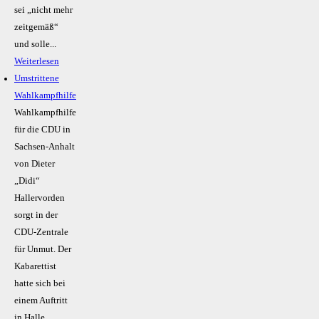
sei „nicht mehr
zeitgemäß“
und solle...
Weiterlesen
Umstrittene
Wahlkampfhilfe
Wahlkampfhilfe
für die CDU in
Sachsen-Anhalt
von Dieter
„Didi“
Hallervorden
sorgt in der
CDU-Zentrale
für Unmut. Der
Kabarettist
hatte sich bei
einem Auftritt
in Halle...