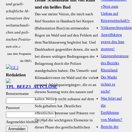
Heiße Schokolade mit viel Rum
und ge­sell­
«Nein zum
und ein heißes Bad
schaft­li­che Al­
Umbau auf
Das war meine Vision, die mich nach
ter­na­ti­ven ih­re
Kriegswirtschaft!»
fünf Stunden in Hambach bei Kerpen
welt­an­schau­li­
Völkerrechtswidrig
(Bahnstation Buir) im strömenden
chen und po­li­
Angriffskrieg
Regen im Wald und auf den Feldern auf
ti­schen Po­si­tio­
gegen den Iran
dem Nachhauseweg begleitet hat. Und
nen ein.«
stoppen!
Dankbarkeit gegenüber denen, die auch
(aus dem Programm
Gruppenberatung
bei diesen widrigen Bedingungen der
der DKP)
des Bezirks
Belagerung durch die Polizei
Rheinland
standgehalten haben: Die Umwelt- und
Redaktion
Der Markt
Klimaaktivisten im Wald und die vielen
richtet es
tausend ‹Waldspaziergänger›, die es an
nicht!
diesem Sonntag trotz des nassen und
Benutzername
Was folgt auf
kalten Wetters nicht zuhause auf dem
die
Sofa gehalten hat. Deutliches
Passwort
Entführung
öffentliches Interesse und Präsenz vor
von Maduro?
Ort sind die wichtigsten Elemente in
Angemeldet bleiben
Bericht der
dieser Phase des gesellschaftlichen