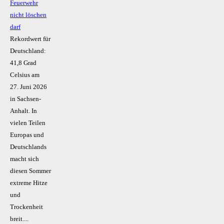
Feuerwehr
nicht löschen
darf
Rekordwert für
Deutschland:
41,8 Grad
Celsius am
27. Juni 2026
in Sachsen-
Anhalt. In
vielen Teilen
Europas und
Deutschlands
macht sich
diesen Sommer
extreme Hitze
und
Trockenheit
breit....