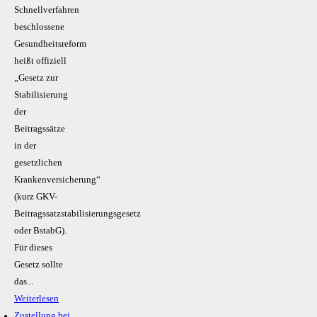
Schnellverfahren
beschlossene
Gesundheitsreform
heißt offiziell
„Gesetz zur
Stabilisierung
der
Beitragssätze
in der
gesetzlichen
Krankenversicherung“
(kurz GKV-
Beitragssatzstabilisierungsgesetz
oder BstabG).
Für dieses
Gesetz sollte
das...
Weiterlesen
Zustellung bei