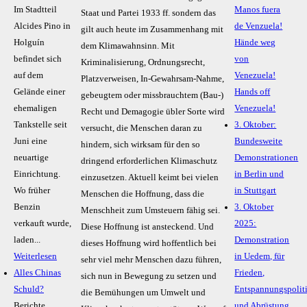
Im Stadtteil
Manos fuera
Staat und Partei 1933 ff. sondern das
Alcides Pino in
de Venzuela!
gilt auch heute im Zusammenhang mit
Holguín
Hände weg
dem Klimawahnsinn. Mit
befindet sich
von
Kriminalisierung, Ordnungsrecht,
auf dem
Venezuela!
Platzverweisen, In-Gewahrsam-Nahme,
Gelände einer
Hands off
gebeugtem oder missbrauchtem (Bau-)
ehemaligen
Venezuela!
Recht und Demagogie übler Sorte wird
Tankstelle seit
3. Oktober:
versucht, die Menschen daran zu
Juni eine
Bundesweite
hindern, sich wirksam für den so
neuartige
Demonstrationen
dringend erforderlichen Klimaschutz
Einrichtung.
in Berlin und
einzusetzen. Aktuell keimt bei vielen
Wo früher
in Stuttgart
Menschen die Hoffnung, dass die
Benzin
3. Oktober
Menschheit zum Umsteuern fähig sei.
verkauft wurde,
2025:
Diese Hoffnung ist ansteckend. Und
laden...
Demonstration
dieses Hoffnung wird hoffentlich bei
Weiterlesen
in Uedem, für
sehr viel mehr Menschen dazu führen,
Alles Chinas
Frieden,
sich nun in Bewegung zu setzen und
Schuld?
Entspannungspolit
die Bemühungen um Umwelt und
Berichte
und Abrüstung