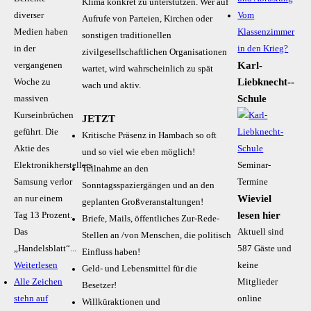
Klima konkret zu unterstützen. Wer auf
diverser
Vom
Aufrufe von Parteien, Kirchen oder
Medien haben
Klassenzimmer
sonstigen traditionellen
in der
in den Krieg?
zivilgesellschaftlichen Organisationen
Karl-
vergangenen
wartet, wird wahrscheinlich zu spät
Liebknecht-­
Woche zu
wach und aktiv.
Schule
massiven
Kurseinbrüchen
JETZT
geführt. Die
Kritische Präsenz in Hambach so oft
Aktie des
und so viel wie eben möglich!
Elektronikherstellers
Seminar-
Teilnahme an den
Samsung verlor
Termine
Sonntagsspaziergängen und an den
Wieviel
an nur einem
geplanten Großveranstaltungen!
lesen hier
Tag 13 Prozent.
Briefe, Mails, öffentliches Zur-Rede-
Das
Aktuell sind
Stellen an /von Menschen, die politisch
„Handelsblatt“...
587 Gäste und
Einfluss haben!
Weiterlesen
keine
Geld- und Lebensmittel für die
Alle Zeichen
Mitglieder
Besetzer!
stehn auf
online
Willküraktionen und