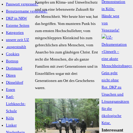
Demonstration
Kampfes um Klima- und Umweltschutz
Passwort vergessen?
in Köln:
und um eine lebenswerte Zukunft für
Benutzername vergessen?
Hände weg
die Menschheit. Wer heute hier war, hat
DKP in NRW
von
das begriffen. Vom munteren Punk bis
Externe Seiten
Venezuela!
zum ernsten Hochschullehrer, vom
Kategorien
mitgeschleppten Kleinkind bis zum
unsere zeit UZ
gebrechlichen alten Menschen, vom
.ausgestrahlt
Anarcho bis zum gläubigen Christ. Erst
Cookies
recht die Menschen, die als ganze
Bottrop
Familien mit zwei Generationen und in
Dortmund
Einzelfällen sogar mit drei
Düren
Generationen am Ort des Geschehens
Düsseldorf
waren.
Essen
Karl-
Liebknecht-
Schule
Köln
Linker
Interessant
Niederrhein