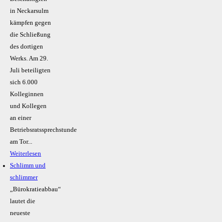
in Neckarsulm
kämpfen gegen
die Schließung
des dortigen
Werks. Am 29.
Juli beteiligten
sich 6.000
Kolleginnen
und Kollegen
an einer
Betriebsratssprechstunde
am Tor...
Weiterlesen
Schlimm und
schlimmer
„Bürokratieabbau“
lautet die
neueste