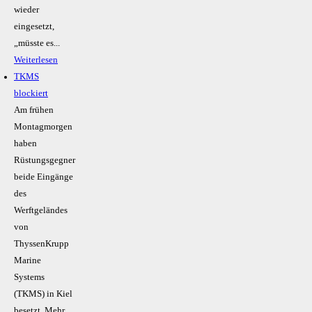
wieder
eingesetzt,
„müsste es...
Weiterlesen
TKMS
blockiert
Am frühen
Montagmorgen
haben
Rüstungsgegner
beide Eingänge
des
Werftgeländes
von
ThyssenKrupp
Marine
Systems
(TKMS) in Kiel
besetzt. Mehr