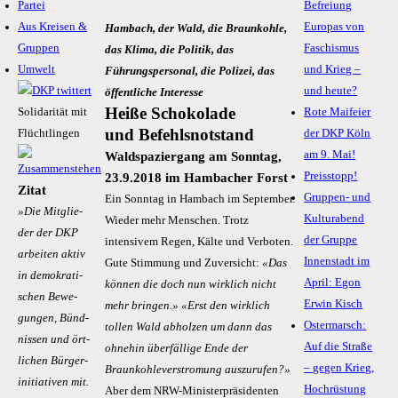
Partei
Befreiung
Aus Kreisen &
Europas von
Hambach, der Wald, die Braunkohle,
Gruppen
Faschismus
das Klima, die Politik, das
Umwelt
und Krieg –
Führungspersonal, die Polizei, das
und heute?
öffentliche Interesse
Heiße Schokolade
Solidarität mit
Rote Maifeier
und Befehlsnotstand
Flüchtlingen
der DKP Köln
am 9. Mai!
Waldspaziergang am Sonntag,
Preisstopp!
23.9.2018 im Hambacher Forst
Zitat
Gruppen- und
Ein Sonntag in Hambach im September.
»Die Mit­glie­
Kulturabend
Wieder mehr Menschen. Trotz
der der DKP
der Gruppe
intensivem Regen, Kälte und Verboten.
ar­bei­ten ak­tiv
Innenstadt im
Gute Stimmung und Zuversicht:
«Das
in de­mo­kra­ti­
April: Egon
können die doch nun wirklich nicht
schen Be­we­
Erwin Kisch
mehr bringen.» «Erst den wirklich
gun­gen, Bünd­
Ostermarsch:
tollen Wald abholzen um dann das
nis­sen und ört­
Auf die Straße
ohnehin überfällige Ende der
li­chen Bür­ger­
– gegen Krieg,
Braunkohleverstromung auszurufen?»
initia­ti­ven mit.
Hochrüstung
Aber dem NRW-Ministerpräsidenten