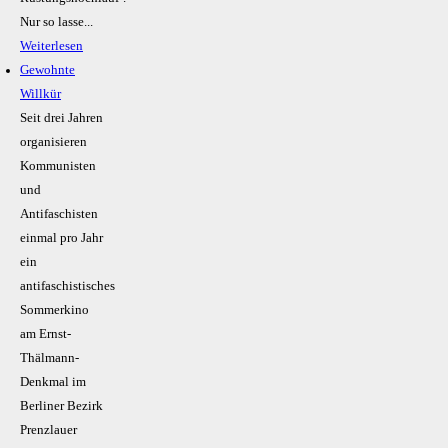
Nur so lasse...
Weiterlesen
Gewohnte
Willkür
Seit drei Jahren
organisieren
Kommunisten
und
Antifaschisten
einmal pro Jahr
ein
antifaschistisches
Sommerkino
am Ernst-
Thälmann-
Denkmal im
Berliner Bezirk
Prenzlauer