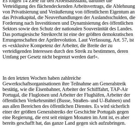
Es folgen 14 Ziele für den Arbeitsausstand, darunter die
Verteidigung des flächendeckenden Arbeitsvertrags, die Ablehnung
von Privatisierung und Veräußerung von öffentlichem Eigentum an
das Privatkapital, die Neuverhandlungen der Auslandsschulden, die
Forderung nach Investitionen und Dynamisierung des öffentlichen
Sektors sowie den Schutz der nationalen Souveränität des Landes.
Das portugiesische Streikrecht ist eine der größten demokratischen
Errungenschaften der Aprilrevolution. Laut Verfassung, Art. 57, ist
es »exklusive Kompetenz der Arbeiter, die Breite der zu
verteidigenden Interessen durch den Streik zu bestimmen, deren
Umfang per Gesetz nicht begrenzt werden darf«.
In den letzten Wochen haben zahlreiche
Gewerkschaftsorganisationen ihre Teilnahme am Generalstreik
bestätig, wie die Eisenbahner, Arbeiter der Schifffahrt, TAP-Air
Portugal, die Fluglotsen und Arbeiter der Flughäfen, Arbeiter der
öffentlichen Verkehrsmittel (Busse, Straßen- und U-Bahnen) und
aus allen Bereichen des öffentlichen Dienstes. Es wird sicherlich
einer der größten Generalstreiks der Geschichte Portugals gegen
eine Regierung, die erst seit einigen Monaten im Amt ist, es aber
bereits geschafft hat, das ganze Land gegen sich aufzubringen.