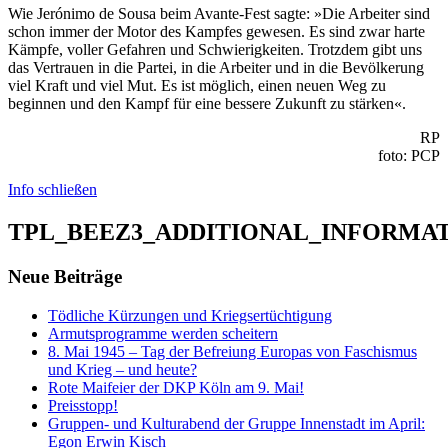
Wie Jerónimo de Sousa beim Avante-Fest sagte: »Die Arbeiter sind
schon immer der Motor des Kampfes gewesen. Es sind zwar harte
Kämpfe, voller Gefahren und Schwierigkeiten. Trotzdem gibt uns
das Vertrauen in die Partei, in die Arbeiter und in die Bevölkerung
viel Kraft und viel Mut. Es ist möglich, einen neuen Weg zu
beginnen und den Kampf für eine bessere Zukunft zu stärken«.
RP
foto: PCP
Info schließen
TPL_BEEZ3_ADDITIONAL_INFORMA
Neue Beiträge
Tödliche Kürzungen und Kriegsertüchtigung
Armutsprogramme werden scheitern
8. Mai 1945 – Tag der Befreiung Europas von Faschismus
und Krieg – und heute?
Rote Maifeier der DKP Köln am 9. Mai!
Preisstopp!
Gruppen- und Kulturabend der Gruppe Innenstadt im April:
Egon Erwin Kisch