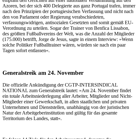
empfahl den Gerichten auf einer nationalen Versammlung auf den
Azoren, bei der sich 400 Delegierte aus ganz Portugal trafen, immer
nach den Prinzipien der portugiesischen Verfassung und nicht nach
den von Parlament oder Regierung verabschiedeten,
verfassungswidrigen, antisozialen Gesetzten und somit gemäß EU-
Verordnung zu urteilen. Sogar der Trainer von Benfica Lissabon,
des größten Fußballvereins der Welt, was die Anzahl der Mitglieder
(175.000) betrifft, Jorge de Jesus, sagte in einem Interview: »Wenn
solche Politiker Fußballtrainer wären, würden sie nach ein paar
Tagen sofort entlassen«.
Generalstreik am 24. November
Die offizielle Ankündigung der CGTP-INTERSINDICAL
NATIONAL zum Generalstreik lautet: »Am 24. November findet
ein totale Arbeitsniederlegung aller Arbeiter, Mitglieder und Nicht-
Mitglieder einer Gewerkschaft, in allen staatlichen und privaten
Unternehmen und Dienststellen, unabhängig von der juristischen
Natur der Arbeitgeberinstitution und gültig für das gesamte
Territorium des Landes, statt«.