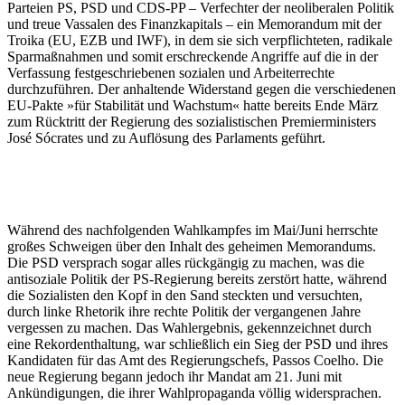
Parteien PS, PSD und CDS-PP – Verfechter der neoliberalen Politik
und treue Vassalen des Finanzkapitals – ein Memorandum mit der
Troika (EU, EZB und IWF), in dem sie sich verpflichteten, radikale
Sparmaßnahmen und somit erschreckende Angriffe auf die in der
Verfassung festgeschriebenen sozialen und Arbeiterrechte
durchzuführen. Der anhaltende Widerstand gegen die verschiedenen
EU-Pakte »für Stabilität und Wachstum« hatte bereits Ende März
zum Rücktritt der Regierung des sozialistischen Premierministers
José Sócrates und zu Auflösung des Parlaments geführt.
Während des nachfolgenden Wahlkampfes im Mai/Juni herrschte
großes Schweigen über den Inhalt des geheimen Memorandums.
Die PSD versprach sogar alles rückgängig zu machen, was die
antisoziale Politik der PS-Regierung bereits zerstört hatte, während
die Sozialisten den Kopf in den Sand steckten und versuchten,
durch linke Rhetorik ihre rechte Politik der vergangenen Jahre
vergessen zu machen. Das Wahlergebnis, gekennzeichnet durch
eine Rekordenthaltung, war schließlich ein Sieg der PSD und ihres
Kandidaten für das Amt des Regierungschefs, Passos Coelho. Die
neue Regierung begann jedoch ihr Mandat am 21. Juni mit
Ankündigungen, die ihrer Wahlpropaganda völlig widersprachen.