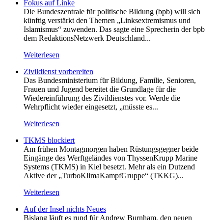
Fokus auf Linke
Die Bundeszentrale für politische Bildung (bpb) will sich
künftig verstärkt den Themen „Linksextremismus und
Islamismus“ zuwenden. Das sagte eine Sprecherin der bpb
dem RedaktionsNetzwerk Deutschland...
Weiterlesen
Zivildienst vorbereiten
Das Bundesministerium für Bildung, Familie, Senioren,
Frauen und Jugend bereitet die Grundlage für die
Wiedereinführung des Zivildienstes vor. Werde die
Wehrpflicht wieder eingesetzt, „müsste es...
Weiterlesen
TKMS blockiert
Am frühen Montagmorgen haben Rüstungsgegner beide
Eingänge des Werftgeländes von ThyssenKrupp Marine
Systems (TKMS) in Kiel besetzt. Mehr als ein Dutzend
Aktive der „TurboKlimaKampfGruppe“ (TKKG)...
Weiterlesen
Auf der Insel nichts Neues
Bislang läuft es rund für Andrew Burnham, den neuen