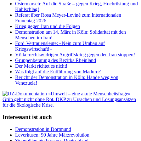
Ostermarsch: Auf die Straße – gegen Krieg, Hochrüstung und
Kahlschlag!
Referat über Rosa Meyer-Leviné zum Internationalen
Frauentag 2026
Krieg gegen Iran und die Folgen
Demonstration am 14. März in Köln: Solidarität mit den
Menschen im Iran!
Ford-Vertrauensleute: «Nein zum Umbau auf
Kriegswirtschaft!»
Völkerrechtswidrigen Angriffskrieg gegen den Iran stoppen!
Gruppenberatung des Bezirks Rheinland
Der Markt richtet es nicht!
Was folgt auf die Entführung von Maduro?
Bericht der Demonstration in Köln: Hände weg von
Venezuela!
Interessant ist auch
Demonstration in Dortmund
Leverkusen: 90 Jahre Märzrevolution
Sie wollten ein besseres Deutschland