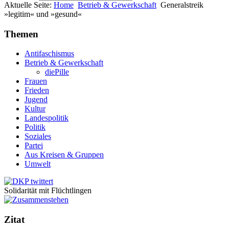
Aktuelle Seite:
Home
Betrieb & Gewerkschaft
Generalstreik
»legitim« und »gesund«
Themen
Antifaschismus
Betrieb & Gewerkschaft
diePille
Frauen
Frieden
Jugend
Kultur
Landespolitik
Politik
Soziales
Partei
Aus Kreisen & Gruppen
Umwelt
Solidarität mit Flüchtlingen
Zitat