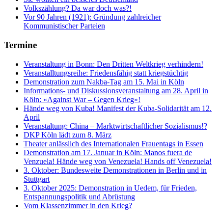
Volkszählung? Da war doch was?!
Vor 90 Jahren (1921): Gründung zahlreicher
Kommunistischer Parteien
Termine
Veranstaltung in Bonn: Den Dritten Weltkrieg verhindern!
Veranstalltungsreihe: Friedensfähig statt kriegstüchtig
Demonstration zum Nakba-Tag am 15. Mai in Köln
Informations- und Diskussionsveranstaltung am 28. April in
Köln: «Against War – Gegen Krieg»!
Hände weg von Kuba! Manifest der Kuba-Solidarität am 12.
April
Veranstaltung: China – Marktwirtschaftlicher Sozialismus!?
DKP Köln lädt zum 8. März
Theater anlässlich des Internationalen Frauentags in Essen
Demonstration am 17. Januar in Köln: Manos fuera de
Venzuela! Hände weg von Venezuela! Hands off Venezuela!
3. Oktober: Bundesweite Demonstrationen in Berlin und in
Stuttgart
3. Oktober 2025: Demonstration in Uedem, für Frieden,
Entspannungspolitik und Abrüstung
Vom Klassenzimmer in den Krieg?