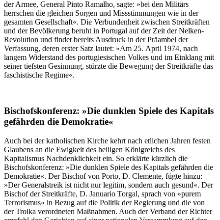
der Armee, General Pinto Ramalho, sagte: »bei den Militärs
herrschen die gleichen Sorgen und Missstimmungen wie in der
gesamten Gesellschaft«. Die Verbundenheit zwischen Streitkräften
und der Bevölkerung beruht in Portugal auf der Zeit der Nelken-
Revolution und findet bereits Ausdruck in der Präambel der
Verfassung, deren erster Satz lautet: »Am 25. April 1974, nach
langem Widerstand des portugiesischen Volkes und im Einklang mit
seiner tiefsten Gesinnung, stürzte die Bewegung der Streitkräfte das
faschistische Regime«.
Bischofskonferenz: »Die dunklen Spiele des Kapitals
gefährden die Demokratie«
Auch bei der katholischen Kirche kehrt nach etlichen Jahren festen
Glaubens an die Ewigkeit des heiligen Königreichs des
Kapitalismus Nachdenklichkeit ein. So erklärte kürzlich die
Bischofskonferenz: »Die dunklen Spiele des Kapitals gefährden die
Demokratie«. Der Bischof von Porto, D. Clemente, fügte hinzu:
»Der Generalstreik ist nicht nur legitim, sondern auch gesund«. Der
Bischof der Streitkräfte, D. Januario Torgal, sprach von »purem
Terrorismus« in Bezug auf die Politik der Regierung und die von
der Troika verordneten Maßnahmen. Auch der Verband der Richter