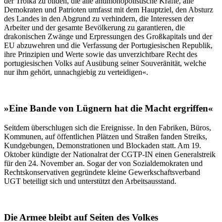
der Troika zu bilden, die alle antimonopolistische Kräfte, alle
Demokraten und Patrioten umfasst mit dem Hauptziel, den Absturz
des Landes in den Abgrund zu verhindern, die Interessen der
Arbeiter und der gesamte Bevölkerung zu garantieren, die
drakonischen Zwänge und Erpressungen des Großkapitals und der
EU abzuwehren und die Verfassung der Portugiesischen Republik,
ihre Prinzipien und Werte sowie das unverzichtbare Recht des
portugiesischen Volks auf Ausübung seiner Souveränität, welche
nur ihm gehört, unnachgiebig zu verteidigen«.
»Eine Bande von Lügnern hat die Macht ergriffen«
Seitdem überschlugen sich die Ereignisse. In den Fabriken, Büros,
Kommunen, auf öffentlichen Plätzen und Straßen fanden Streiks,
Kundgebungen, Demonstrationen und Blockaden statt. Am 19.
Oktober kündigte der Nationalrat der CGTP-IN einen Generalstreik
für den 24. November an. Sogar der von Sozialdemokraten und
Rechtskonservativen gegründete kleine Gewerkschaftsverband
UGT beteiligt sich und unterstützt den Arbeitsausstand.
Die Armee bleibt auf Seiten des Volkes