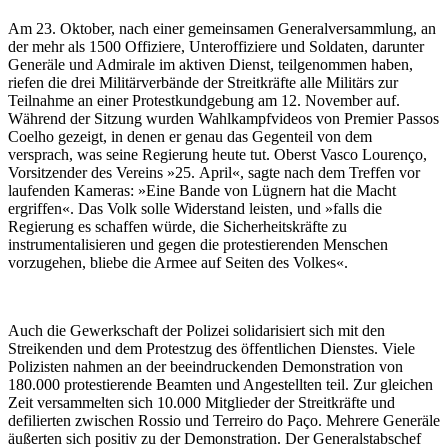
Am 23. Oktober, nach einer gemeinsamen Generalversammlung, an
der mehr als 1500 Offiziere, Unteroffiziere und Soldaten, darunter
Generäle und Admirale im aktiven Dienst, teilgenommen haben,
riefen die drei Militärverbände der Streitkräfte alle Militärs zur
Teilnahme an einer Protestkundgebung am 12. November auf.
Während der Sitzung wurden Wahlkampfvideos von Premier Passos
Coelho gezeigt, in denen er genau das Gegenteil von dem
versprach, was seine Regierung heute tut. Oberst Vasco Lourenço,
Vorsitzender des Vereins »25. April«, sagte nach dem Treffen vor
laufenden Kameras: »Eine Bande von Lügnern hat die Macht
ergriffen«. Das Volk solle Widerstand leisten, und »falls die
Regierung es schaffen würde, die Sicherheitskräfte zu
instrumentalisieren und gegen die protestierenden Menschen
vorzugehen, bliebe die Armee auf Seiten des Volkes«.
Auch die Gewerkschaft der Polizei solidarisiert sich mit den
Streikenden und dem Protestzug des öffentlichen Dienstes. Viele
Polizisten nahmen an der beeindruckenden Demonstration von
180.000 protestierende Beamten und Angestellten teil. Zur gleichen
Zeit versammelten sich 10.000 Mitglieder der Streitkräfte und
defilierten zwischen Rossio und Terreiro do Paço. Mehrere Generäle
äußerten sich positiv zu der Demonstration. Der Generalstabschef