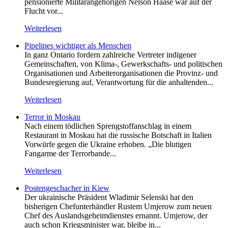
pensionierte Militärangehörigen Nelson Haase war auf der
Flucht vor...
Weiterlesen
Pipelines wichtiger als Menschen
In ganz Ontario fordern zahlreiche Vertreter indigener
Gemeinschaften, von Klima-, Gewerkschafts- und politischen
Organisationen und Arbeiterorganisationen die Provinz- und
Bundesregierung auf, Verantwortung für die anhaltenden...
Weiterlesen
Terror in Moskau
Nach einem tödlichen Sprengstoffanschlag in einem
Restaurant in Moskau hat die russische Botschaft in Italien
Vorwürfe gegen die Ukraine erhoben. „Die blutigen
Fangarme der Terrorbande...
Weiterlesen
Postengeschacher in Kiew
Der ukrainische Präsident Wladimir Selenski hat den
bisherigen Chefunterhändler Rustem Umjerow zum neuen
Chef des Auslandsgeheimdienstes ernannt. Umjerow, der
auch schon Kriegsminister war, bleibe in...