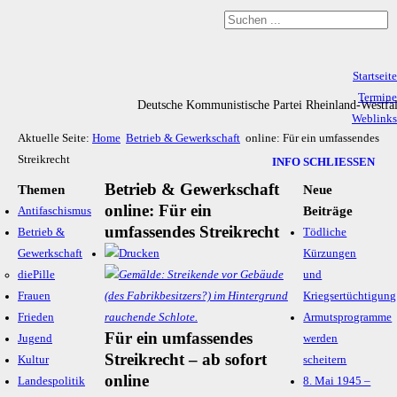
Startseite
Termine
Deutsche Kommunistische Partei Rheinland-Westfa
Weblinks
Aktuelle Seite:
Home
Betrieb & Gewerkschaft
online: Für ein umfassendes
Archiv
Streikrecht
Impressum & Datenschutz
INFO SCHLIESSEN
Betrieb & Gewerkschaft
Themen
Neue
online: Für ein
Beiträge
Antifaschismus
umfassendes Streikrecht
Betrieb &
Tödliche
Gewerkschaft
Kürzungen
diePille
und
Frauen
Kriegsertüchtigung
Frieden
Armutsprogramme
Für ein umfassendes
Jugend
werden
Streikrecht – ab sofort
Kultur
scheitern
online
Landespolitik
8. Mai 1945 –