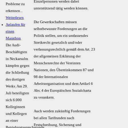
Einzelpersonen werden dabei
Probleme zu
unterstützend tätig werden können.
erkennen...
Weiterlesen
Die Gewerkschaften müssen
Anlaufen für
selbstbewusste Forderungen an die
einen
Politik stellen, um ein umfassendes
Marathon
Streikrecht gesetzlich und/oder
Die Audi-
verfassungsrechtlich gemäß dem Art. 23
Beschäftigten
der allgemeinen Erklärung der
in Neckarsulm
Menschenrechte der Vereinten
kämpfen gegen
Nationen, den Übereinkommen 87 und
die Schließung
98 der Internationalen
des dortigen
Arbeitsorganisation und dem Artikel 6
Werks. Am 29.
Abs. 4 der Europäischen Sozialcharta
Juli beteiligten
zu verankern.
sich 6.000
Kolleginnen
Auch werden zukünftig Forderungen
und Kollegen
bei allen Tarifrunden nach
an einer
Festschreibung, Sicherung und
Betriebsratssprechstunde