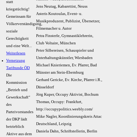
statt
Jens Neutag, Kabarettist, Neuss
kriegstüchtig!
Asteris Koutoulas, Event- u.
Gemeinsam für
Musikproduzent, Publizist, Übersetzer,
Völkerverständigung,
Filmemacher u. Autor
soziale
Petra Finsterle, Gymnastiklehrerin,
Gerechtigkeit
Club Voltaire, München
und eine Welt...
Peter Silbereisen, Schauspieler und
Weiterlesen
Unterhaltungskünstler, Wiesbaden
Vernetzung
Michael Knieriemen, Ev. Pfarrer, Bad
Tarifrunde ÖD
Münster am Stein-Ebernburg
Die
Gerhard Gericke, Ev. Kirche, Pfarrer i.R.,
Kommission
Düsseldorf
„Betrieb und
Jörg Kuper, Occupy Aktivist, Bochum
Gewerkschaft“
Thomas, Occupy: Frankfurt,
des
http://occupypolitics.weebly.com/
Parteivorstandes
Mike Nagler, Koordinierungskreis Attac
der DKP lädt
Deutschland, Leipzig
betrieblich
Daniela Dahn, Schriftstellerin, Berlin
Aktive aus dem