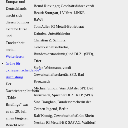
Europas und
Bernd Riexinger, Geschäftsführer ver.di
Deutschlands
Bezirk Stuttgart, LV-Vors. LINKE.
macht sich
BaWü
diesen Sommer
Tom Adler, IG Metall-Betriebsrat
extreme Hitze
Daimler, Untertürkheim
und
Christian Z. Schmitz,
Trockenheit
Gewerkschaftssekretär,
breit....
Bundesvorstandsmitglied DL21 (SPD),
Weiterlesen
Trier
Grüne für
Stefan Weinmann, ver.di-
„kriegsentscheidende“
Gewerkschaftssekretär, SPD, Bad
Aufrüstung
Kreuznach
Der
Michael Simon, Vors. AfA der SPD Bad
Nachrichtenplattform
Kreuznach, Sprecher DL21 RLP (SPD)
„Table
Sina Doughan, Bundessprecherin der
Briefings“ war
Grünen Jugend, Berlin
es am 29. Juli
Ralf Kronig, GewerkschaftsGrün Rhein-
einen längeren
Neckar, IG Metall-BR SAP AG, Walldorf
Bericht wert: