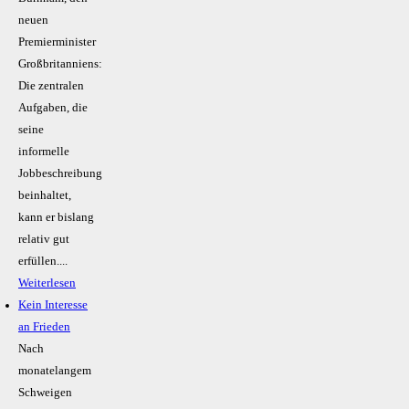
neuen
Premierminister
Großbritanniens:
Die zentralen
Aufgaben, die
seine
informelle
Jobbeschreibung
beinhaltet,
kann er bislang
relativ gut
erfüllen....
Weiterlesen
Kein Inte­resse
an Frieden
Nach
monatelangem
Schweigen