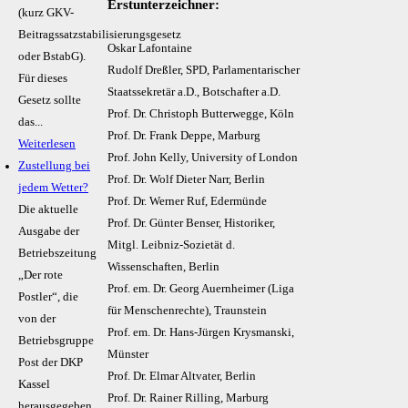
Erstunterzeichner:
(kurz GKV-
Beitragssatzstabilisierungsgesetz
Oskar Lafontaine
oder BstabG).
Rudolf Dreßler, SPD, Parlamentarischer
Für dieses
Staatssekretär a.D., Botschafter a.D.
Gesetz sollte
Prof. Dr. Christoph Butterwegge, Köln
das...
Prof. Dr. Frank Deppe, Marburg
Weiterlesen
Prof. John Kelly, University of London
Zustellung bei
Prof. Dr. Wolf Dieter Narr, Berlin
jedem Wetter?
Prof. Dr. Werner Ruf, Edermünde
Die aktuelle
Prof. Dr. Günter Benser, Historiker,
Ausgabe der
Mitgl. Leibniz-Sozietät d.
Betriebszeitung
Wissenschaften, Berlin
„Der rote
Prof. em. Dr. Georg Auernheimer (Liga
Postler“, die
für Menschenrechte), Traunstein
von der
Prof. em. Dr. Hans-Jürgen Krysmanski,
Betriebsgruppe
Münster
Post der DKP
Prof. Dr. Elmar Altvater, Berlin
Kassel
Prof. Dr. Rainer Rilling, Marburg
herausgegeben