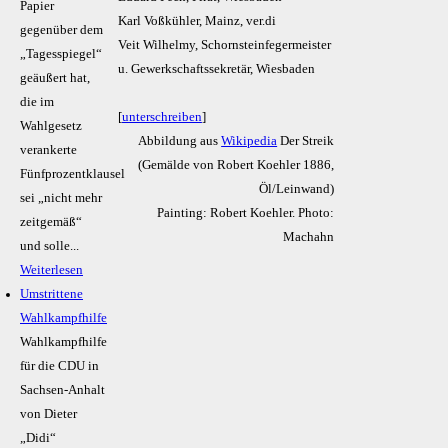
Papier
Karl Voßkühler, Mainz, ver.di
gegenüber dem
Veit Wilhelmy, Schornsteinfegermeister
„Tagesspiegel“
u. Gewerkschaftssekretär, Wiesbaden
geäußert hat,
die im
[
unterschreiben
]
Wahlgesetz
Abbildung aus
Wikipedia
Der Streik
verankerte
(Gemälde von Robert Koehler 1886,
Fünfprozentklausel
Öl/Leinwand)
sei „nicht mehr
Painting: Robert Koehler. Photo:
zeitgemäß“
Machahn
und solle...
Weiterlesen
Umstrittene
Wahlkampfhilfe
Wahlkampfhilfe
für die CDU in
Sachsen-Anhalt
von Dieter
„Didi“