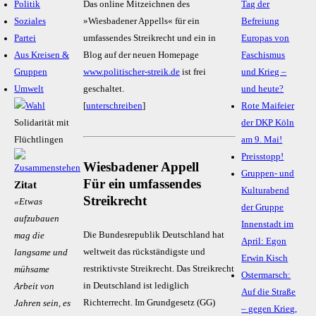
Politik
Das online Mitzeichnen des
Tag der
Soziales
»Wiesbadener Appells« für ein
Befreiung
Partei
umfassendes Streikrecht und ein in
Europas von
Aus Kreisen &
Blog auf der neuen Homepage
Faschismus
Gruppen
www.politischer-streik.de
ist frei
und Krieg –
Umwelt
geschaltet.
und heute?
[
unterschreiben
]
Rote Maifeier
Solidarität mit
der DKP Köln
Flüchtlingen
am 9. Mai!
Preisstopp!
Wiesbadener Appell
Gruppen- und
Für ein umfassendes
Zitat
Kulturabend
Streikrecht
«Etwas
der Gruppe
aufzubauen
Innenstadt im
Die Bundesrepublik Deutschland hat
mag die
April: Egon
weltweit das rückständigste und
langsame und
Erwin Kisch
restriktivste Streikrecht. Das Streikrecht
mühsame
Ostermarsch:
in Deutschland ist lediglich
Arbeit von
Auf die Straße
Richterrecht. Im Grundgesetz (GG)
Jahren sein, es
– gegen Krieg,