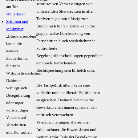
schrittweisen Verbesserungen von
am Tor...
umfassenden Streikrechten in allen
Weiterlesen
Tarifverträgen mittelfristig zum
Schlimm und
Durchbruch führen. Dabei kann die
schlimmer
etappenweise Durchsetzung von
„Bürokratieabbau“
Fortschritten durch wiederkehrende
lautet die
kontrollierte
neueste
Regelungsüberschreitungen gegenüber
Zauberformel
der (noch) herrschenden
für mehr
Rechtsprechung sehr hilfreich sein.
Wirtschaftswachstum.
Dahinter
Die Tarifpolitik allein kann eine
verbirgt sich
verfehlte und neoliberale Politik nicht
Deregulierung
ausgleichen. Dadurch haben es die
oder sogar
Gewerkschaften immer schwerer den
vollständiger
politisch verursachten
Verzicht auf
Verschlechterungen, die auf die
Vorschriften
Arbeitnehmer, die Erwerbslosen und
und Kontrollen
weitere große Teile der Bevölkerung