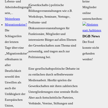
Lebens- und
keine
(Gewerkschafts-) politische
Arbeitsbedingungen
Mitglieder
Bildungsveranstaltungen wie z.B.
sein,...
online
Workshops, Seminare, Vortrags-,
Weiterlesen
unterschreiben:
Podiums- und
Migrationskrise?
Diskussionsveranstaltungen für
Die
Funktionäre, Mitglieder und
DGB News
Schlagzeilen
interessierte Bürger auf allen Ebenen
der letzten
Der Feed
der Gewerkschaften zum Thema sind
Tage über eine
konnte nicht
notwendig, und tragen auch zur
„Migrationskrise“
gefunden
Politisierung bei.
offenbaren in
werden!
aller
Eine gesellschaftspolitische Debatte ist
Deutlichkeit
zu entfachen durch selbstbewusste
sowohl den
Medienarbeit. Hierfür spielen die
Unwillen als
Gewerkschaften mit ihren zahlreichen
auch die
Untergliederungen eine zentrale Rolle.
Unfähigkeit der
Aber auch fortschrittliche Parteien,
Europäischen
Verbände, Vereine, Stiftungen und
Union,