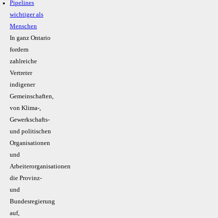
Pipelines
wichtiger als
Menschen
In ganz Ontario
fordern
zahlreiche
Vertreter
indigener
Gemeinschaften,
von Klima-,
Gewerkschafts-
und politischen
Organisationen
und
Arbeiterorganisationen
die Provinz-
und
Bundesregierung
auf,