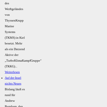
des
Werftgeländes
von
ThyssenKrupp
Marine
Systems
(TKMS) in Kiel
besetzt. Mehr
als ein Dutzend
Aktive der
„TurboKlimaKampfGruppe“
(TKKG)...
Weiterlesen
Auf der Insel
nichts Neues
Bislang läuft es
rund für
Andrew
Burnham, den