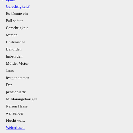
Gerechtigkeit?
Es könnte ein
Fall später
Gerechtigkeit
werden.
Chilenische
Behörden
haben den
Mörder Victor
Jaras
festgenommen.
Der
pensionierte
Militärangehörigen
Nelson Haase
war auf der
Flucht vor...
Weiterlesen