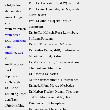
Prof. Dr. Klaus Weber (GEW), Neuried
wird, befasst
Prof. Dr. Aris Christidis, Gießen, ver.di
sich mit den
Mittelhessen
Auswirkungen
Prof. Dr. Arnold Köpcke-Duttler,
von
Marktbreit
Wetterextremen....
Dr. Steffen Hultsch, Rosa-Luxemburg-
Weiterlesen
Stiftung, Potsdam
DGB-Erklärung
Dr. Rolf Eckart (GEW), München
zum
Dr. Diether Dehm, MdB, Liedermacher,
Antikriegstag
Musikproduzent, Berlin
Zum
Dr. Michaele Siebe, Kunsthistorikerin,
Antikriegstag
Club Voltaire, München
am 1.
Dr. Raschid Delbasteh,
September
Naturwissenschaftler, SPD Wiesbaden
2026 hat der
Dr. med. Alfons Meyer, Wiesbaden
DGB eine
Dr. Herbert Fischer-Drumm, Theologe
Erklärung unter
und Sozialwissenschaftler, Hahn
dem Titel
Peter Sodann, Schauspieler
„Friedensfähig
Hannes Wader, Liedermacher