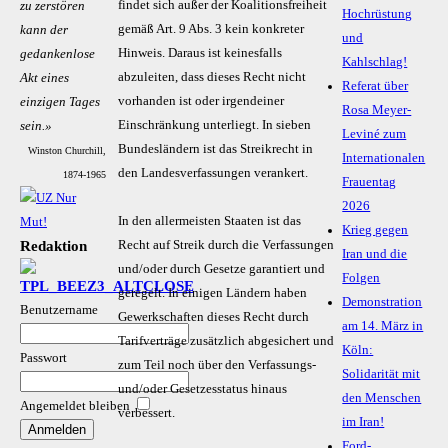
findet sich außer der Koalitionsfreiheit
zu zerstören
Hochrüstung
gemäß Art. 9 Abs. 3 kein konkreter
kann der
und
Hinweis. Daraus ist keinesfalls
gedankenlose
Kahlschlag!
abzuleiten, dass dieses Recht nicht
Akt eines
Referat über
vorhanden ist oder irgendeiner
einzigen Tages
Rosa Meyer-
Einschränkung unterliegt. In sieben
sein.»
Leviné zum
Bundesländern ist das Streikrecht in
Winston Churchill,
Internationalen
den Landesverfassungen verankert.
1874-1965
Frauentag
2026
In den allermeisten Staaten ist das
Krieg gegen
Recht auf Streik durch die Verfassungen
Redaktion
Iran und die
und/oder durch Gesetze garantiert und
Folgen
geregelt. In einigen Ländern haben
Demonstration
Benutzername
Gewerkschaften dieses Recht durch
am 14. März in
Tarifverträge zusätzlich abgesichert und
Köln:
Passwort
zum Teil noch über den Verfassungs-
Solidarität mit
und/oder Gesetzesstatus hinaus
den Menschen
Angemeldet bleiben
verbessert.
im Iran!
Ford-