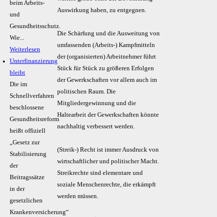
beim Arbeits-
Auswirkung haben, zu entgegnen.
und
Gesundheitsschutz.
Die Schärfung und die Ausweitung von
Wie...
umfassenden (Arbeits-) Kampfmitteln
Weiterlesen
der (organisierten) Arbeitnehmer führt
Unterfinanzierung
Stück für Stück zu größeren Erfolgen
bleibt
der Gewerkschaften vor allem auch im
Die im
politischen Raum. Die
Schnellverfahren
Mitgliedergewinnung und die
beschlossene
Haltearbeit der Gewerkschaften könnte
Gesundheitsreform
nachhaltig verbessert werden.
heißt offiziell
„Gesetz zur
(Streik-) Recht ist immer Ausdruck von
Stabilisierung
wirtschaftlicher und politischer Macht.
der
Streikrechte sind elementare und
Beitragssätze
soziale Menschenrechte, die erkämpft
in der
werden müssen.
gesetzlichen
Krankenversicherung“