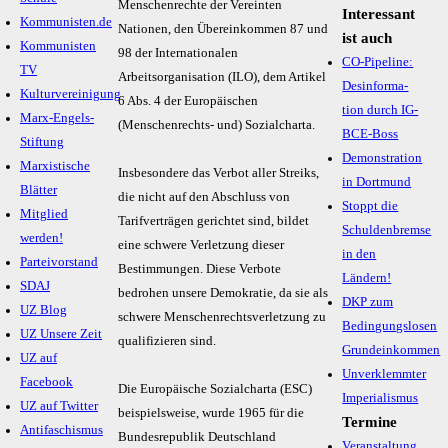
Menschenrechte der Vereinten
Interessant
Kommunisten.de
Nationen, den Übereinkommen 87 und
ist auch
Kommunisten
98 der Internationalen
CO-Pipeline:
TV
Arbeitsorganisation (ILO), dem Artikel
Des­infor­ma­
Kulturvereinigung
6 Abs. 4 der Europäischen
tion durch IG-
Marx-Engels-
(Menschenrechts- und) Sozialcharta.
BCE-Boss
Stiftung
Demonstration
Marxistische
Insbesondere das Verbot aller Streiks,
in Dortmund
Blätter
die nicht auf den Abschluss von
Stoppt die
Mitglied
Tarifverträgen gerichtet sind, bildet
Schuldenbremse
werden!
eine schwere Verletzung dieser
in den
Parteivorstand
Bestimmungen. Diese Verbote
Ländern!
SDAJ
bedrohen unsere Demokratie, da sie als
DKP zum
UZ Blog
schwere Menschenrechtsverletzung zu
Bedingungslosen
UZ Unsere Zeit
qualifizieren sind.
Grundeinkommen
UZ auf
Unverklemmter
Facebook
Die Europäische Sozialcharta (ESC)
Imperialismus
UZ auf Twitter
beispielsweise, wurde 1965 für die
Termine
Antifaschismus
Bundesrepublik Deutschland
Veranstaltung