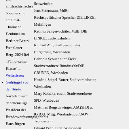
Schweinfurt
antifaschistisches
Jens Petermann, MdB,
Sommerkino
Rechtspolitischer Sprecher DIE LINKE.,
am Ernst-
Meiningen
Thälmann-
Kathrin Senger-Schäfer, MdB, DIE
Denkmal im
LINKE., Ludwigshafen
Berliner Bezirk
Richard Abt, Stadtverordneter
Prenzlauer
Bürgerliste, Wiesbaden
Berg. 2024 lief
Gabriela Schuchalter-Eicke,
„Führer seiner
Stadtverordnete Bündnis90/DIE
Klasse“...
GRÜNEN, Wiesbaden
Weiterlesen
Hendrik Seipel-Rotter, Stadtverordneter,
Gedrängel vor
Wiesbaden
der Hürde
Mary Konaka, ehem. Stadtverordnete
Nachdem sich
SPD, Wiesbaden
der ehemalige
Matthias Bergschwinger, AfA (SPD) u.
Präsident des
IG BAU Mitg. Wiesbaden, SPD-OV
Bundesverfassungsgerichts
Taunusstein
Hans-Jürgen
Eduard Pech, Pirat, Wiesbaden