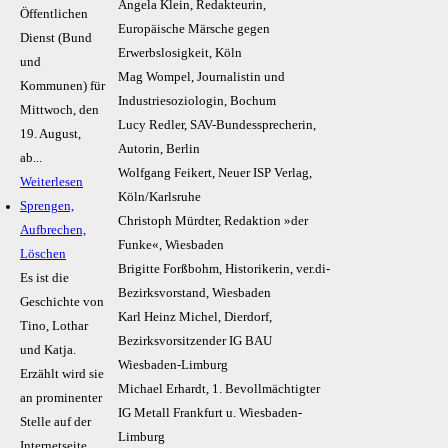
Angela Klein, Redakteurin,
Öffentlichen
Europäische Märsche gegen
Dienst (Bund
Erwerbslosigkeit, Köln
und
Mag Wompel, Journalistin und
Kommunen) für
Industriesoziologin, Bochum
Mittwoch, den
Lucy Redler, SAV-Bundessprecherin,
19. August,
Autorin, Berlin
ab...
Wolfgang Feikert, Neuer ISP Verlag,
Weiterlesen
Köln/Karlsruhe
Sprengen,
Christoph Mürdter, Redaktion »der
Aufbrechen,
Funke«, Wiesbaden
Löschen
Brigitte Forßbohm, Historikerin, ver.di-
Es ist die
Bezirksvorstand, Wiesbaden
Geschichte von
Karl Heinz Michel, Dierdorf,
Tino, Lothar
Bezirksvorsitzender IG BAU
und Katja.
Wiesbaden-Limburg
Erzählt wird sie
Michael Erhardt, 1. Bevollmächtigter
an prominenter
IG Metall Frankfurt u. Wiesbaden-
Stelle auf der
Limburg
Internetseite