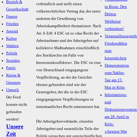
Betrieb &
verbindlich und stellt einen
in Bonn: Den
Gewerkschaft
völkerrechtlichen Vertrag dar, der unter
Dritten
Frauen
anderem die Gewährung von
Weltkrieg
Frieden
Arbeitskampffreiheit thematisiert. Nach
verhindern!
Jugend
Art. 6 Ziff. 4 ESC ist es »das Recht der
Veranstalltungsreih
Kultur
Arbeitnehmer und der Arbeitgeber auf
Friedensfähig
Wahlen
kollektive Maßnahmen einschließlich
statt
Politik
des Streikrechts im Falle von
kriegstüchtig
Soziales
Interessenkonflikten«. Die ESC ist eine
Demonstration
Partei
von Deutschland eingegangene
zum Nakba-
Kreise &
Verpflichtung, an der die Gerichte
Tag am 15.
Gruppen
ebenso gebunden sind wie der
Mai in Köln
Umwelt
Gesetzgeber, der die in der ESC
Informations-
Der Feed
eingegangenen Verpflichtungen in
und
konnte nicht
innerstaatliches Recht umzusetzen hat.
Diskussionsveranst
gefunden
am 28. April in
werden!
Die Arbeitgeberverbände, einzelne
Köln:
Unsere
Arbeitgeber und wesentliche Teile der
«Against War
Zeit
Politik versuchen mit unterschiedlichen