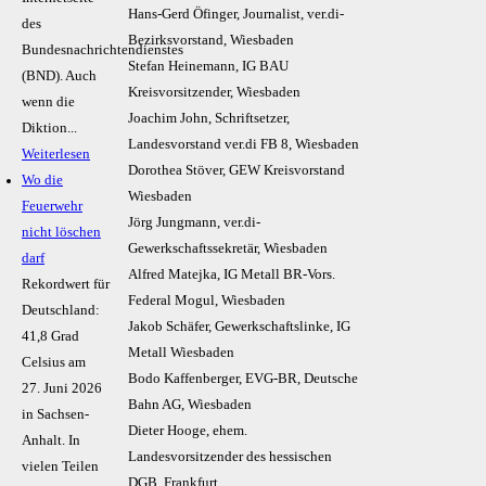
Hans-Gerd Öfinger, Journalist, ver.di-
des
Bezirksvorstand, Wiesbaden
Bundesnachrichtendienstes
Stefan Heinemann, IG BAU
(BND). Auch
Kreisvorsitzender, Wiesbaden
wenn die
Joachim John, Schriftsetzer,
Diktion...
Landesvorstand ver.di FB 8, Wiesbaden
Weiterlesen
Dorothea Stöver, GEW Kreisvorstand
Wo die
Wiesbaden
Feuerwehr
Jörg Jungmann, ver.di-
nicht löschen
Gewerkschaftssekretär, Wiesbaden
darf
Alfred Matejka, IG Metall BR-Vors.
Rekordwert für
Federal Mogul, Wiesbaden
Deutschland:
Jakob Schäfer, Gewerkschaftslinke, IG
41,8 Grad
Metall Wiesbaden
Celsius am
Bodo Kaffenberger, EVG-BR, Deutsche
27. Juni 2026
Bahn AG, Wiesbaden
in Sachsen-
Dieter Hooge, ehem.
Anhalt. In
Landesvorsitzender des hessischen
vielen Teilen
DGB, Frankfurt