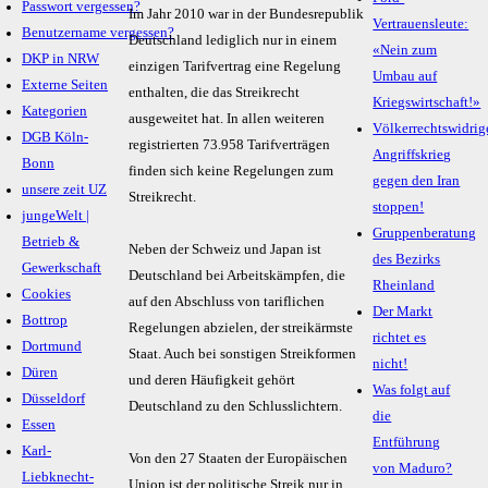
Passwort vergessen?
Im Jahr 2010 war in der Bundesrepublik
Vertrauensleute:
Benutzername vergessen?
Deutschland lediglich nur in einem
«Nein zum
DKP in NRW
einzigen Tarifvertrag eine Regelung
Umbau auf
Externe Seiten
enthalten, die das Streikrecht
Kriegswirtschaft!»
Kategorien
ausgeweitet hat. In allen weiteren
Völkerrechtswidrig
DGB Köln-
registrierten 73.958 Tarifverträgen
Angriffskrieg
Bonn
finden sich keine Regelungen zum
gegen den Iran
unsere zeit UZ
Streikrecht.
stoppen!
jungeWelt |
Gruppenberatung
Betrieb &
Neben der Schweiz und Japan ist
des Bezirks
Gewerkschaft
Deutschland bei Arbeitskämpfen, die
Rheinland
Cookies
auf den Abschluss von tariflichen
Der Markt
Bottrop
Regelungen abzielen, der streikärmste
richtet es
Dortmund
Staat. Auch bei sonstigen Streikformen
nicht!
Düren
und deren Häufigkeit gehört
Was folgt auf
Düsseldorf
Deutschland zu den Schlusslichtern.
die
Essen
Entführung
Karl-
Von den 27 Staaten der Europäischen
von Maduro?
Liebknecht-
Union ist der politische Streik nur in