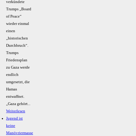
verkündete
Trumps „Board
of Peace“
wieder einmal
einen
„historischen
Durchbruch“.
Trumps
Friedensplan
zu Gaza werde
endlich
umgesetzt, die
Hamas
entwaffnet.
„Gaza gehört...
Weiterlesen
Jugend ist
keine
Manövriermasse