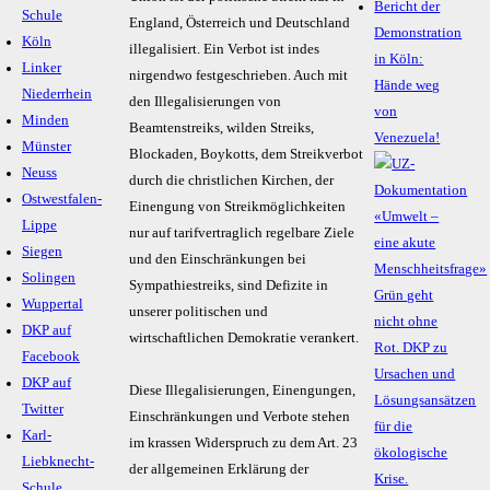
Bericht der
Schule
England, Österreich und Deutschland
Demonstration
Köln
illegalisiert. Ein Verbot ist indes
in Köln:
Linker
nirgendwo festgeschrieben. Auch mit
Hände weg
Niederrhein
den Illegalisierungen von
von
Minden
Beamtenstreiks, wilden Streiks,
Venezuela!
Münster
Blockaden, Boykotts, dem Streikverbot
Neuss
durch die christlichen Kirchen, der
Ostwestfalen-
Einengung von Streikmöglichkeiten
Lippe
nur auf tarifvertraglich regelbare Ziele
Siegen
und den Einschränkungen bei
Solingen
Sympathiestreiks, sind Defizite in
Wuppertal
unserer politischen und
DKP auf
wirtschaftlichen Demokratie verankert.
Facebook
DKP auf
Diese Illegalisierungen, Einengungen,
Twitter
Einschränkungen und Verbote stehen
Karl-
im krassen Widerspruch zu dem Art. 23
Liebknecht-
der allgemeinen Erklärung der
Schule