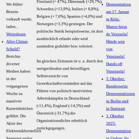
Finnland (+ 47%), Dänemark (+29,7%),
Wo früher
Demonstration
Schweden (+13,9%), Italien (+ 8,8%),
Benzin
am 17. Januar
Belgien (+ 7,0%), Spanien (+4,0%) und
verkauft wurde,
in Köln:
Norwegen (+3,3%) gestiegen. Der
laden...
Manos fuera
politische Streik beispielsweise, ist dort
Weiterlesen
de Venzuela!
ausdrücklich erlaubt oder wird
Alles Chinas
Hände weg
zumindest geduldet bzw. toleriert.
Schuld?
von
Berichte
Venezuela!
Im gleichen Zeitraum ist u. a. durch den
diverser
Hands off
weitgreifenden und freiwilligen
Medien haben
Venezuela!
Selbstverzicht von
in der
3. Oktober:
Gewerkschaftsvorständen auf das
vergangenen
Bundesweite
Führen von politisch motivierten
Woche zu
Demonstrationen
Arbeitskämpfen in Deutschland
massiven
in Berlin und
(-11,4%), England (-14,5%) und
Kurseinbrüchen
in Stuttgart
Österreich (-31,7%) die
geführt. Die
3. Oktober
Organisationsdichte erheblich
Aktie des
2025:
zurückgegangen.
Elektronikherstellers
Demonstration
Samsung verlor
in Uedem, für