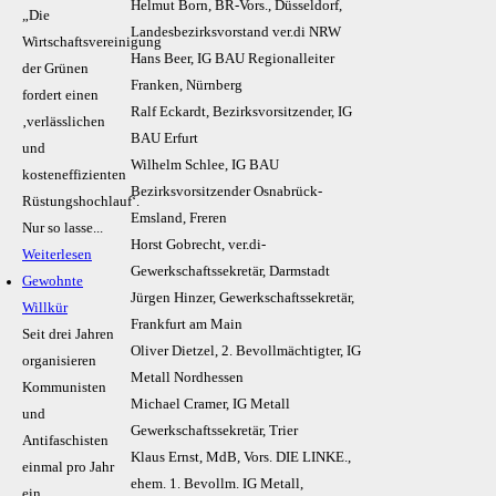
Helmut Born, BR-Vors., Düsseldorf,
„Die
Landesbezirksvorstand ver.di NRW
Wirtschaftsvereinigung
Hans Beer, IG BAU Regionalleiter
der Grünen
Franken, Nürnberg
fordert einen
Ralf Eckardt, Bezirksvorsitzender, IG
‚verlässlichen
BAU Erfurt
und
Wilhelm Schlee, IG BAU
kosteneffizienten
Bezirksvorsitzender Osnabrück-
Rüstungshochlauf‘.
Emsland, Freren
Nur so lasse...
Horst Gobrecht, ver.di-
Weiterlesen
Gewerkschaftssekretär, Darmstadt
Gewohnte
Jürgen Hinzer, Gewerkschaftssekretär,
Willkür
Frankfurt am Main
Seit drei Jahren
Oliver Dietzel, 2. Bevollmächtigter, IG
organisieren
Metall Nordhessen
Kommunisten
Michael Cramer, IG Metall
und
Gewerkschaftssekretär, Trier
Antifaschisten
Klaus Ernst, MdB, Vors. DIE LINKE.,
einmal pro Jahr
ehem. 1. Bevollm. IG Metall,
ein