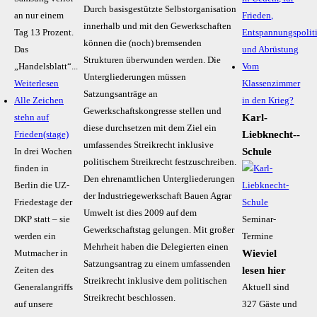
Durch basisgestützte Selbstorganisation
an nur einem
Frieden,
innerhalb und mit den Gewerkschaften
Tag 13 Prozent.
Entspannungspolit
können die (noch) bremsenden
Das
und Abrüstung
Strukturen überwunden werden. Die
„Handelsblatt“...
Vom
Untergliederungen müssen
Weiterlesen
Klassenzimmer
Satzungsanträge an
Alle Zeichen
in den Krieg?
Gewerkschaftskongresse stellen und
Karl-
stehn auf
diese durchsetzen mit dem Ziel ein
Liebknecht-­
Frieden(stage)
umfassendes Streikrecht inklusive
Schule
In drei Wochen
politischem Streikrecht festzuschreiben.
finden in
Den ehrenamtlichen Untergliederungen
Berlin die UZ-
der Industriegewerkschaft Bauen Agrar
Friedestage der
Umwelt ist dies 2009 auf dem
DKP statt – sie
Seminar-
Gewerkschaftstag gelungen. Mit großer
werden ein
Termine
Mehrheit haben die Delegierten einen
Wieviel
Mutmacher in
Satzungsantrag zu einem umfassenden
lesen hier
Zeiten des
Streikrecht inklusive dem politischen
Generalangriffs
Aktuell sind
Streikrecht beschlossen.
auf unsere
327 Gäste und