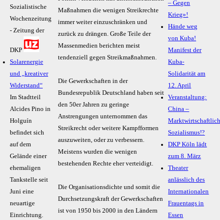
– Gegen
Sozialistische
Maßnahmen die wenigen Streikrechte
Krieg»!
Wochenzeitung
immer weiter einzuschränken und
Hände weg
- Zeitung der
zurück zu drängen. Große Teile der
von Kuba!
Massenmedien berichten meist
DKP
Manifest der
tendenziell gegen Streikmaßnahmen.
Solarenergie
Kuba-
und „kreativer
Solidarität am
Die Gewerkschaften in der
Widerstand“
12. April
Bundesrepublik Deutschland haben seit
Im Stadtteil
Veranstaltung:
den 50er Jahren zu geringe
Alcides Pino in
China –
Anstrengungen unternommen das
Holguín
Marktwirtschaftlic
Streikrecht oder weitere Kampfformen
befindet sich
Sozialismus!?
auszuweiten, oder zu verbessern.
auf dem
DKP Köln lädt
Meistens wurden die wenigen
Gelände einer
zum 8. März
bestehenden Rechte eher verteidigt.
ehemaligen
Theater
Tankstelle seit
anlässlich des
Die Organisationsdichte und somit die
Juni eine
Internationalen
Durchsetzungskraft der Gewerkschaften
neuartige
Frauentags in
ist von 1950 bis 2000 in den Ländern
Einrichtung.
Essen