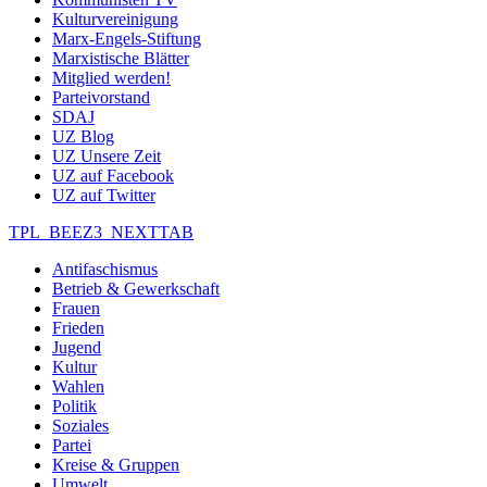
Kulturvereinigung
Marx-Engels-Stiftung
Marxistische Blätter
Mitglied werden!
Parteivorstand
SDAJ
UZ Blog
UZ Unsere Zeit
UZ auf Facebook
UZ auf Twitter
TPL_BEEZ3_NEXTTAB
Antifaschismus
Betrieb & Gewerkschaft
Frauen
Frieden
Jugend
Kultur
Wahlen
Politik
Soziales
Partei
Kreise & Gruppen
Umwelt