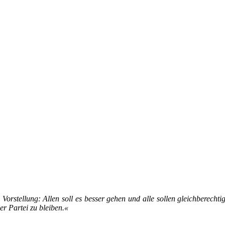
e Vor­stel­­lung: Al­len soll es bes­ser ge­hen und al­le sol­len gleich­be­rech
ser Par­tei zu blei­ben.«