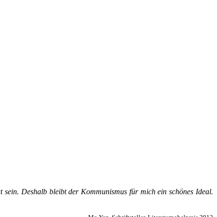
­­tigt sein. Des­halb bleibt der Kom­­mu­­nis­­mus für mich ein schö­nes Ide­al.