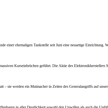
nde einer ehemaligen Tankstelle seit Juni eine neuartige Einrichtung. 
assiven Kurseinbrüchen geführt. Die Aktie des Elektronikherstellers S
att – sie werden ein Mutmacher in Zeiten des Generalangriffs auf unser
offenbaren in aller Deutlichkeit sowohl den Unwillen als auch die Unf