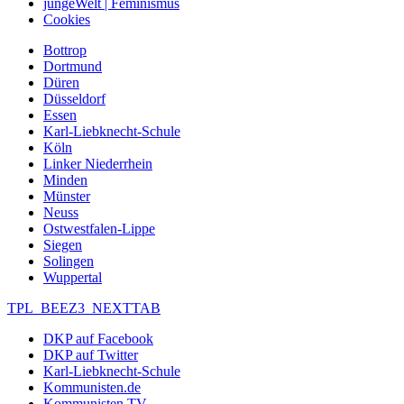
jungeWelt | Feminismus
Cookies
Bottrop
Dortmund
Düren
Düsseldorf
Essen
Karl-Liebknecht-Schule
Köln
Linker Niederrhein
Minden
Münster
Neuss
Ostwestfalen-Lippe
Siegen
Solingen
Wuppertal
TPL_BEEZ3_NEXTTAB
DKP auf Facebook
DKP auf Twitter
Karl-Liebknecht-Schule
Kommunisten.de
Kommunisten TV