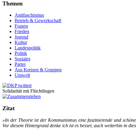
Themen
Antifaschismus
Betrieb & Gewerkschaft
Frauen
Frieden
Jugend
Kultur
Landespolitik
Politik
Soziales
Partei
Aus Kreisen & Gruppen
Umwelt
Solidarität mit Flüchtlingen
Zitat
»In der Theo­rie ist der Kom­­mu­­nis­­mus ei­ne fas­zi­­nie­­ren­de und schö­n
Vor die­sem Hin­ter­grund den­ke ich ist es bes­ser, auch wei­ter­hin in die­