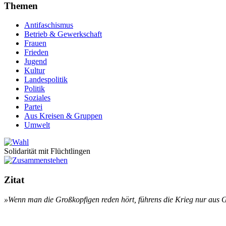
Themen
Antifaschismus
Betrieb & Gewerkschaft
Frauen
Frieden
Jugend
Kultur
Landespolitik
Politik
Soziales
Partei
Aus Kreisen & Gruppen
Umwelt
Solidarität mit Flüchtlingen
Zitat
»Wenn man die Gro­ß­­kop­­fi­gen re­­den hört, füh­­rens die Krieg nur aus G