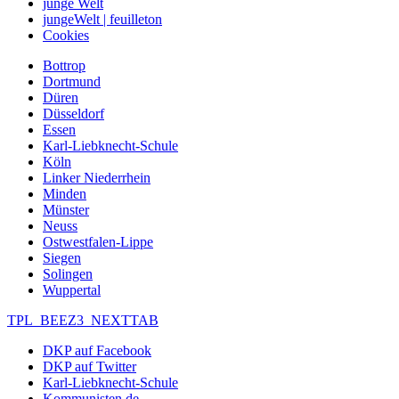
junge Welt
jungeWelt | feuilleton
Cookies
Bottrop
Dortmund
Düren
Düsseldorf
Essen
Karl-Liebknecht-Schule
Köln
Linker Niederrhein
Minden
Münster
Neuss
Ostwestfalen-Lippe
Siegen
Solingen
Wuppertal
TPL_BEEZ3_NEXTTAB
DKP auf Facebook
DKP auf Twitter
Karl-Liebknecht-Schule
Kommunisten.de