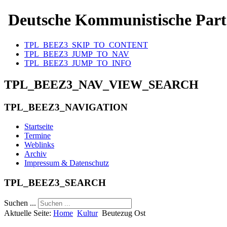
Deutsche Kommunistische Part
TPL_BEEZ3_SKIP_TO_CONTENT
TPL_BEEZ3_JUMP_TO_NAV
TPL_BEEZ3_JUMP_TO_INFO
TPL_BEEZ3_NAV_VIEW_SEARCH
TPL_BEEZ3_NAVIGATION
Startseite
Termine
Weblinks
Archiv
Impressum & Datenschutz
TPL_BEEZ3_SEARCH
Suchen ...
Aktuelle Seite:
Home
Kultur
Beutezug Ost