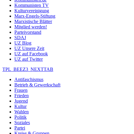
Kommunisten TV
Kulturvereinigung
Marx-Engels-Stiftung
Marxistische Blätter
Mitglied werden!
Parteivorstand
SDAJ
UZ Blog
UZ Unsere Zeit
UZ auf Facebook
UZ auf Twitter
TPL_BEEZ3_NEXTTAB
Antifaschismus
Betrieb & Gewerkschaft
Frauen
Frieden
Jugend
Kultur
Wahlen
Politik
Soziales
Partei
Kreise & Gruppen