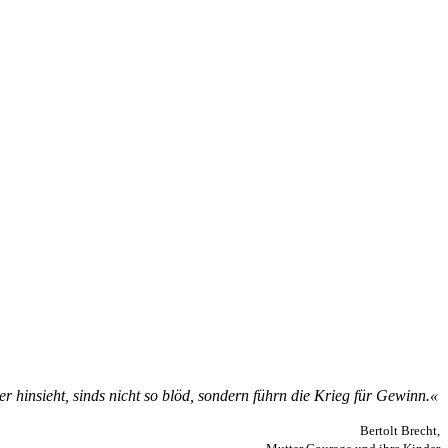
­er hin­­sieht, sinds nicht so blöd, son­­dern führn die Krie­g für Ge­winn.«
Bertolt Brecht,