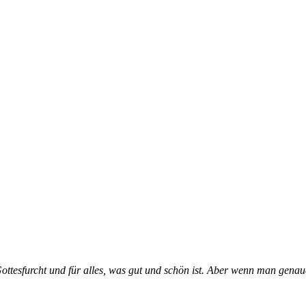
o­t­­tes­­furcht und für al­­les, was gut und schön ist. Aber wenn man ge­­n­au