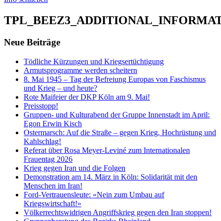
TPL_BEEZ3_ADDITIONAL_INFORMA
Neue Beiträge
Tödliche Kürzungen und Kriegsertüchtigung
Armutsprogramme werden scheitern
8. Mai 1945 – Tag der Befreiung Europas von Faschismus
und Krieg – und heute?
Rote Maifeier der DKP Köln am 9. Mai!
Preisstopp!
Gruppen- und Kulturabend der Gruppe Innenstadt im April:
Egon Erwin Kisch
Ostermarsch: Auf die Straße – gegen Krieg, Hochrüstung und
Kahlschlag!
Referat über Rosa Meyer-Leviné zum Internationalen
Frauentag 2026
Krieg gegen Iran und die Folgen
Demonstration am 14. März in Köln: Solidarität mit den
Menschen im Iran!
Ford-Vertrauensleute: «Nein zum Umbau auf
Kriegswirtschaft!»
Völkerrechtswidrigen Angriffskrieg gegen den Iran stoppen!