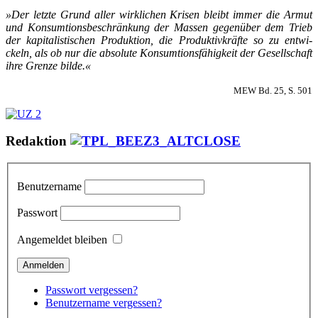
»Der letz­te Grund al­ler wirk­li­chen Kri­sen bleibt im­mer die Ar­mut
und Kon­sum­­ti­ons­­be­­schrän­kung der Mas­sen ge­gen­über dem Trieb
der ka­pi­­ta­­lis­­ti­­schen Pro­duk­ti­on, die Pro­duk­­ti­v­kräf­te so zu ent­wi­
ckeln, als ob nur die ab­so­lu­te Kon­­sum­­ti­ons­­­fä­hi­g­keit der Ge­sel­l­­schaft
ih­re Gren­ze bil­de.«
MEW Bd. 25, S. 501
Redaktion
Benutzername
Passwort
Angemeldet bleiben
Passwort vergessen?
Benutzername vergessen?