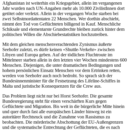
Afghanistan ist weiterhin ein Kriegsgebiet, allein im vergangenen
Jahr wurden nach UN-Angaben mehr als 10.000 ZivilistInnen dort
getötet oder verletzt. Allein in der vergangen Woche starben bei
zwei Selbstmordattentaten 22 Menschen. Wer dorthin abschiebt,
nimmt den Tod von Geflüchteten billigend in Kauf. Menschliche
Schiksale und elementarste Grundrechte bleiben zurück hinter dem
politischen Willen die Abschiebestatistiken hochzutreiben.
Mit dem gleichen menschenverachtenden Zynismus äußerte
Seehofer zuletzt, es dürfe keinen «Shuttle-Verkehr» zwischen
Libyen und Europa geben. Auf der tödlichen Fluchtroute im
Mittelmeer starben allein in den letzten vier Wochen mindestens 600
Menschen. Diejenigen, die unter dramatischen Bedingungen und
hohem persönlichen Einsatz Menschen vor dem Ertrinken retten,
werden von Seehofer auch noch bedroht. So sprach sich der
Bundesinnenminister für die Festsetzung des Lifeline-Schiffes in
Malta und juristische Konsequenzen für die Crew aus.
Das Problem liegt nicht nur bei Horst Seehofer. Die gesamte
Bundesregierung steht für einen verschärften Kurs gegen
Geflüchtete und Migration. Bis weit in die bürgerliche Mitte hinein
und quer durch fast alle europäischen Länder hinweg ist ein
autoritärer Rechtsruck und die Zunahme von Rassismus zu
beobachten. Die mörderische Abschottung der EU-Außengrenzen
und die systematische Entrechtung der Geflüchteten, die es nach