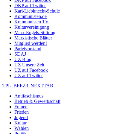
DKP auf Facebook
DKP auf Twitter
Karl-Liebknecht-Schule
Kommunisten.de
Kommunisten TV
Kulturvereinigung
Marx-Engels-Stiftung
Marxistische Blätter
Mitglied werden!
Parteivorstand
SDAJ
UZ Blog
UZ Unsere Zeit
UZ auf Facebook
UZ auf Twitter
TPL_BEEZ3_NEXTTAB
Antifaschismus
Betrieb & Gewerkschaft
Frauen
Frieden
Jugend
Kultur
Wahlen
Politik