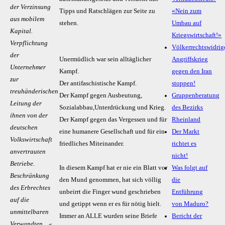
der Verzinsung
Tipps und Ratschlägen zur Seite zu
«Nein zum
aus mobilem
stehen.
Umbau auf
Kapital.
Kriegswirtschaft!»
Verpflichtung
Völkerrechtswidrig
der
Unermüdlich war sein alltäglicher
Angriffskrieg
Unternehmer
Kampf.
gegen den Iran
zur
Der antifaschistische Kampf.
stoppen!
treuhänderischen
Der Kampf gegen Ausbeutung,
Gruppenberatung
Leitung der
Sozialabbau,Unterdrückung und Krieg.
des Bezirks
ihnen von der
Der Kampf gegen das Vergessen und für
Rheinland
deutschen
eine humanere Gesellschaft und für ein
Der Markt
Volkswirtschaft
friedliches Miteinander.
richtet es
anvertrauten
nicht!
Betriebe.
In diesem Kampf hat er nie ein Blatt vor
Was folgt auf
Beschränkung
den Mund genommen, hat sich völlig
die
des Erbrechtes
unbeirrt die Finger wund geschrieben
Entführung
auf die
und getippt wenn er es für nötig hielt.
von Maduro?
unmittelbaren
Immer an ALLE wurden seine Briefe
Bericht der
Verwandten…«