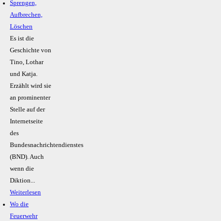
Sprengen,
Aufbrechen,
Löschen
Es ist die
Geschichte von
Tino, Lothar
und Katja.
Erzählt wird sie
an prominenter
Stelle auf der
Internetseite
des
Bundesnachrichtendienstes
(BND). Auch
wenn die
Diktion...
Weiterlesen
Wo die
Feuerwehr