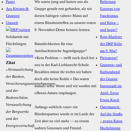
Partei
Wir waren jung und hatten uns als
Befreiung
Aus Kreisen &
Gruppe gerade erst gefunden, als wir
Europas von
Gruppen
diesen bärtigen »alten« Mann auf
Faschismus
Umwelt
einem Bündnistreffen zu unserer ersten
und Krieg –
9. November-Demo kennen lernten.
und heute?
Solidarität mit
Rote Maifeier
Flüchtlingen
Räumlichkeiten für eine
der DKP Köln
Antifaschistische Jugendgruppe?
am 9. Mai!
»Kein Problem — trefft euch doch bei
Preisstopp!
Zitat
uns in der Karl-Liebknecht-Schule.
Gruppen- und
»Verstaatlichung
Bezahlen müsst ihr nichts wir haben
Kulturabend
der Banken,
doch alle keine Kohle.« Das waren
der Gruppe
Versicherungsunternehmungen
damals seine Worte und wir wurden mit
Innenstadt im
und der
offenen Armen empfangen.
April: Egon
Bodenschätze,
Erwin Kisch
Verstaatlichung
Anfangs wirklich »nur« ein
Ostermarsch:
der Bergwerke
Bündnispartner wurde er im Laufe der
Auf die Straße
und der
Zeit aber zu viel mehr — zu einem
– gegen Krieg,
Energiewirtschaft.
wahren Genossen und Freund.
Hochrüstung