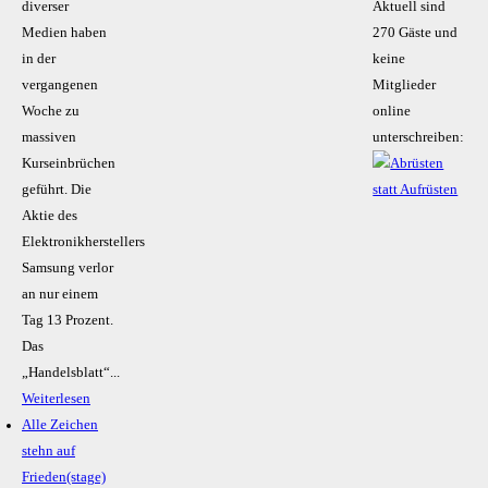
diverser
Aktuell sind
Medien haben
270 Gäste und
in der
keine
vergangenen
Mitglieder
Woche zu
online
massiven
unterschreiben:
Kurseinbrüchen
geführt. Die
Aktie des
Elektronikherstellers
Samsung verlor
an nur einem
Tag 13 Prozent.
Das
„Handelsblatt“...
Weiterlesen
Alle Zeichen
stehn auf
Frieden(stage)