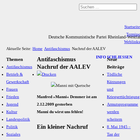
Startseite
Termine
Deutsche Kommunistische Partei Rheinland-Westfa
Weblinks
Aktuelle Seite:
Home
Antifaschismus
Nachruf der AALEV
Archiv
Impressum & Datenschutz
INFO SCHLIESSEN
Antifaschismus
Themen
Neue
Nachruf der AALEV
Beiträge
Antifaschismus
Betrieb &
Tödliche
Gewerkschaft
Kürzungen
Frauen
und
Frieden
Manfred »Manni« Demmer ist am
Kriegsertüchtigung
Jugend
2.12.2009 gestorben
Armutsprogramme
Kultur
Manni du wirst uns fehlen!
werden
Landespolitik
scheitern
Ein kleiner Nachruf
Politik
8. Mai 1945 –
Soziales
Tag der