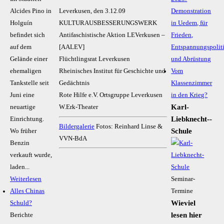
Alcides Pino in
Leverkusen, den 3.12.09
Demonstration
Holguín
KULTURAUSBESSERUNGSWERK
in Uedem, für
befindet sich
Antifaschistische Aktion LEVerkusen –
Frieden,
auf dem
[AALEV]
Entspannungspolit
Gelände einer
Flüchtlingsrat Leverkusen
und Abrüstung
ehemaligen
Rheinisches Institut für Geschichte und
Vom
Tankstelle seit
Gedächtnis
Klassenzimmer
Juni eine
Rote Hilfe e.V. Ortsgruppe Leverkusen
in den Krieg?
Karl-
neuartige
W.Erk-Theater
Liebknecht-­
Einrichtung.
Bildergalerie
Fotos: Reinhard Linse &
Schule
Wo früher
VVN-BdA
Benzin
verkauft wurde,
laden...
Weiterlesen
Seminar-
Alles Chinas
Termine
Wieviel
Schuld?
lesen hier
Berichte