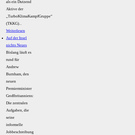
als ein Dutzend
Aktive der
„TurboKlimaKampfGruppe“
(TKKG)...
Weiterlesen
Auf der Insel
nichts Neues
Bislang läuft es
rund für
Andrew
Burnham, den
neuen
Premierminister
Großbritanniens:
Die zentralen
Aufgaben, die
seine
informelle
Jobbeschreibung