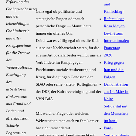
Erfassung des
und
Großgrundbesitzes
Ganz egal ob politische und
Kahlschlag!
und der
strategische Fragen oder auch
Referat über
lebensfähigen
persönliche Dinge — Manni hatte
Rosa Meyer-
Großindustrie
immer ein offenes Ohr.
Leviné zum
und aller
Dabei war es völlig egal ob es die Kids
Internationalen
Kriegsgewinne
aus seiner Nachbarschaft waren, für die
Frauentag
für die Zwecke
er eine Art Sozialarbeiter war, für uns als
2026
des
Verbündete im Kampf gegen
Krieg gegen
Wiederaufbaus.
Faschismus, soziale Ausbeutung und
Iran und die
Beseitigung
Krieg, für die jungen Genossen der
Folgen
des
SDAJ oder seine »alten« KollegInnen
Demonstration
arbeitslosen
der DKP, der Kulturvereinigung und der
am 14. März in
Einkommens
VVN-BdA.
Köln:
aus Grund und
Solidarität mit
Boden und
Mit welcher Frage oder welchem
den Menschen
Mietshäusern.
Wehwehchen man auch zu ihm kam er
im Iran!
Scharfe
hat sich immer damit
Ford-
Begrenzung
auseinandergesetzt und versucht mit
Vertrauensleute: