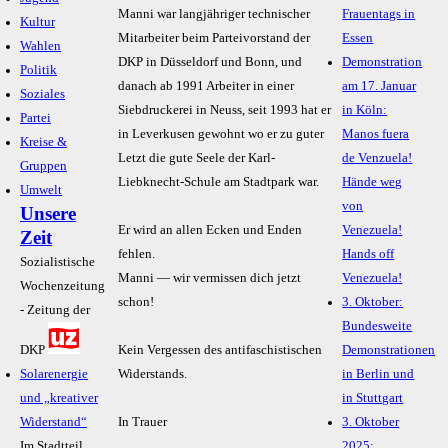
Manni war langjähriger technischer
Frauentags in
Kultur
Mitarbeiter beim Parteivorstand der
Essen
Wahlen
DKP in Düsseldorf und Bonn, und
Demonstration
Politik
danach ab 1991 Arbeiter in einer
am 17. Januar
Soziales
Siebdruckerei in Neuss, seit 1993 hat er
in Köln:
Partei
in Leverkusen gewohnt wo er zu guter
Manos fuera
Kreise &
Letzt die gute Seele der Karl-
de Venzuela!
Gruppen
Liebknecht-Schule am Stadtpark war.
Hände weg
Umwelt
von
Unsere
Er wird an allen Ecken und Enden
Venezuela!
Zeit
fehlen.
Hands off
Sozialistische
Manni — wir vermissen dich jetzt
Venezuela!
Wochenzeitung
schon!
3. Oktober:
- Zeitung der
Bundesweite
DKP
Kein Vergessen des antifaschistischen
Demonstrationen
Solarenergie
Widerstands.
in Berlin und
und „kreativer
in Stuttgart
Widerstand“
In Trauer
3. Oktober
Im Stadtteil
2025: