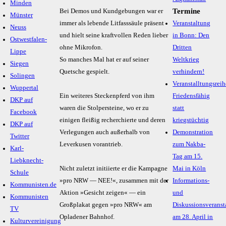
Minden
Termine
Bei Demos und Kundgebungen war er
Münster
immer als lebende Litfasssäule präsent
Veranstaltung
Neuss
und hielt seine kraftvollen Reden lieber
in Bonn: Den
Ostwestfalen-
ohne Mikrofon.
Dritten
Lippe
So manches Mal hat er auf seiner
Weltkrieg
Siegen
Quetsche gespielt.
verhindern!
Solingen
Veranstalltungsreih
Wuppertal
Ein weiteres Steckenpferd von ihm
Friedensfähig
DKP auf
waren die Stolpersteine, wo er zu
statt
Facebook
einigen fleißig recherchierte und deren
kriegstüchtig
DKP auf
Verlegungen auch außerhalb von
Demonstration
Twitter
Leverkusen vorantrieb.
zum Nakba-
Karl-
Tag am 15.
Liebknecht-
Nicht zuletzt initiierte er die Kampagne
Mai in Köln
Schule
»pro NRW — NEE!«, zusammen mit der
Informations-
Kommunisten.de
Aktion »Gesicht zeigen« — ein
und
Kommunisten
Großplakat gegen »pro NRW« am
Diskussionsveranst
TV
Opladener Bahnhof.
am 28. April in
Kulturvereinigung