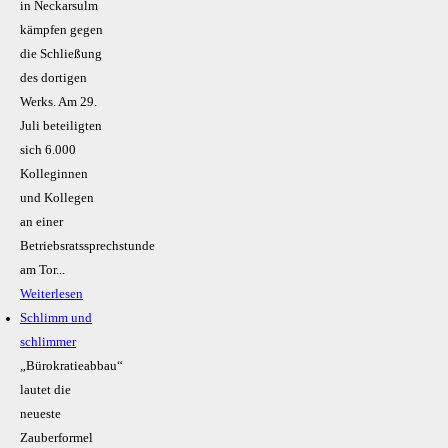
in Neckarsulm
kämpfen gegen
die Schließung
des dortigen
Werks. Am 29.
Juli beteiligten
sich 6.000
Kolleginnen
und Kollegen
an einer
Betriebsratssprechstunde
am Tor...
Weiterlesen
Schlimm und
schlimmer
„Bürokratieabbau“
lautet die
neueste
Zauberformel