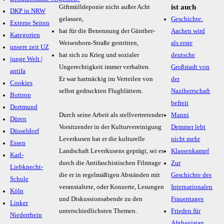
ist auch
Giftmülldeponie nicht außer Acht
DKP in NRW
gelassen,
Geschichte:
Externe Seiten
hat für die Benennung der Günther-
Aachen wird
Kategorien
Weisenborn-Straße gestritten,
als erste
unsere zeit UZ
hat sich zu Krieg und sozialer
deutsche
junge Welt |
Ungerechtigkeit immer verhalten.
Großstadt von
antifa
Er war hartnäckig im Verteilen von
der
Cookies
selbst gedruckten Flugblättern.
Naziherrschaft
Bottrop
befreit
Dortmund
Durch seine Arbeit als stellvertretender
Manni
Düren
Vorsitzender in der Kulturvereinigung
Demmer lebt
Düsseldorf
Leverkusen hat er die kulturelle
nicht mehr
Essen
Landschaft Leverkusens geprägt, sei es
Klassenkampf
Karl-
durch die Antifaschistischen Filmtage
Zur
Liebknecht-
die er in regelmäßigen Abständen mit
Geschichte des
Schule
veranstaltete, oder Konzerte, Lesungen
Internationalen
Köln
und Diskussionsabende zu den
Frauentages
Linker
unterschiedlichsten Themen.
Frieden für
Niederrhein
Afghanistan