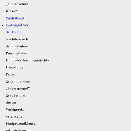
„Führer seiner
Klasse“...
Weiterlesen
Gedrängel vor
der Hürde
Nachdem sich
der ehemalige
Präsident des
Bundesverfassungsgerichts
Hans-Jürgen
Papier
gegenüber dem
„Tagesspiegel“
geäußert hat,
die im
Wahlgesetz
verankerte
Fünfprozentklausel
sei „nicht mehr