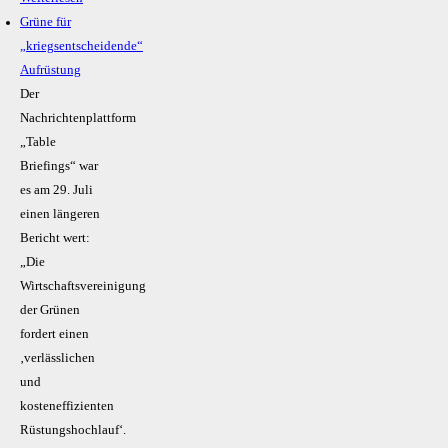
Grüne für
„kriegsentscheidende“
Aufrüstung
Der
Nachrichtenplattform
„Table
Briefings“ war
es am 29. Juli
einen längeren
Bericht wert:
„Die
Wirtschaftsvereinigung
der Grünen
fordert einen
‚verlässlichen
und
kosteneffizienten
Rüstungshochlauf‘.