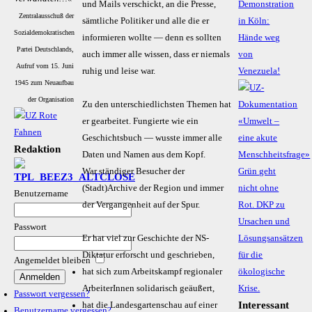
und Mails verschickt, an die Presse,
Demonstration
Zentralausschuß der
sämtliche Politiker und alle die er
in Köln:
Sozialdemokratischen
informieren wollte — denn es sollten
Hände weg
Partei Deutschlands,
auch immer alle wissen, dass er niemals
von
Aufruf vom 15. Juni
ruhig und leise war.
Venezuela!
1945 zum Neuaufbau
der Organisation
Zu den unterschiedlichsten Themen hat
er gearbeitet. Fungierte wie ein
Geschichtsbuch — wusste immer alle
Redaktion
Daten und Namen aus dem Kopf.
War ständiger Besucher der
(Stadt)Archive der Region und immer
Benutzername
der Vergangenheit auf der Spur.
Passwort
Er hat viel zur Geschichte der NS-
Diktatur erforscht und geschrieben,
Angemeldet bleiben
hat sich zum Arbeitskampf regionaler
ArbeiterInnen solidarisch geäußert,
Passwort vergessen?
Interessant
hat die Landesgartenschau auf einer
Benutzername vergessen?