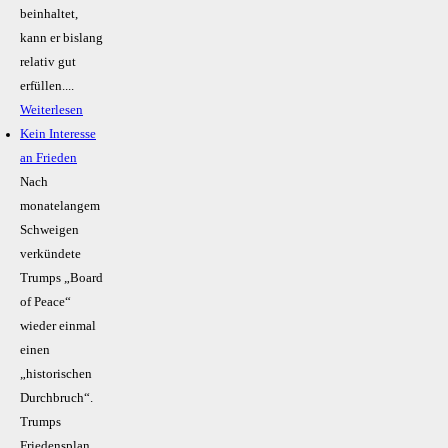
beinhaltet,
kann er bislang
relativ gut
erfüllen....
Weiterlesen
Kein Inte­resse
an Frieden
Nach
monatelangem
Schweigen
verkündete
Trumps „Board
of Peace“
wieder einmal
einen
„historischen
Durchbruch“.
Trumps
Friedensplan