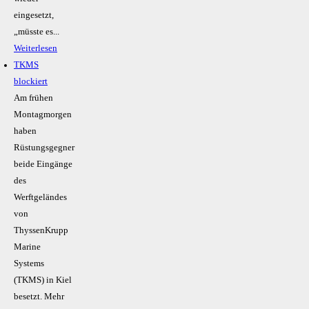
eingesetzt,
„müsste es...
Weiterlesen
TKMS
blockiert
Am frühen
Montagmorgen
haben
Rüstungsgegner
beide Eingänge
des
Werftgeländes
von
ThyssenKrupp
Marine
Systems
(TKMS) in Kiel
besetzt. Mehr