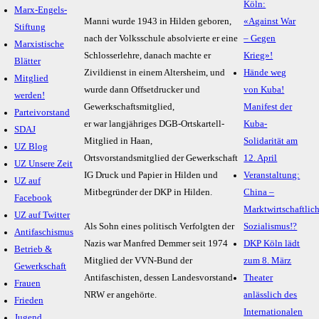
Köln:
Marx-Engels-
Manni wurde 1943 in Hilden geboren,
«Against War
Stiftung
nach der Volksschule absolvierte er eine
– Gegen
Marxistische
Schlosserlehre, danach machte er
Krieg»!
Blätter
Zivildienst in einem Altersheim, und
Hände weg
Mitglied
wurde dann Offsetdrucker und
von Kuba!
werden!
Gewerkschaftsmitglied,
Manifest der
Parteivorstand
er war langjähriges DGB-Ortskartell-
Kuba-
SDAJ
Mitglied in Haan,
Solidarität am
UZ Blog
Ortsvorstandsmitglied der Gewerkschaft
12. April
UZ Unsere Zeit
IG Druck und Papier in Hilden und
Veranstaltung:
UZ auf
Mitbegründer der DKP in Hilden.
China –
Facebook
Marktwirtschaftlic
UZ auf Twitter
Als Sohn eines politisch Verfolgten der
Sozialismus!?
Antifaschismus
Nazis war Manfred Demmer seit 1974
DKP Köln lädt
Betrieb &
Mitglied der VVN-Bund der
zum 8. März
Gewerkschaft
Antifaschisten, dessen Landesvorstand
Theater
Frauen
NRW er angehörte.
anlässlich des
Frieden
Internationalen
Jugend