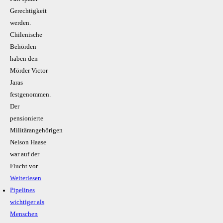
Gerechtigkeit
werden.
Chilenische
Behörden
haben den
Mörder Victor
Jaras
festgenommen.
Der
pensionierte
Militärangehörigen
Nelson Haase
war auf der
Flucht vor...
Weiterlesen
Pipelines
wichtiger als
Menschen