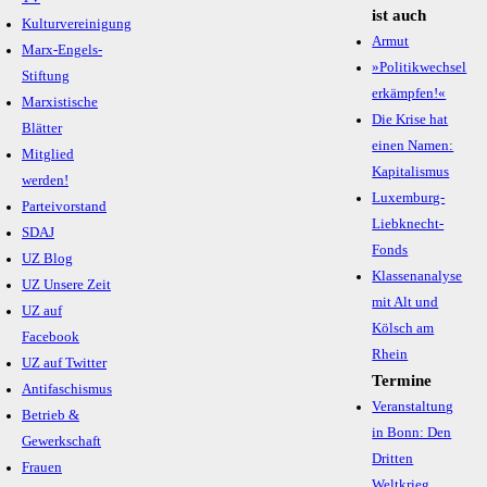
ist auch
Kulturvereinigung
Armut
Marx-Engels-
»Politikwechsel
Stiftung
erkämpfen!«
Marxistische
Die Krise hat
Blätter
einen Namen:
Mitglied
Kapitalismus
werden!
Luxemburg-
Parteivorstand
Liebknecht-
SDAJ
Fonds
UZ Blog
Klassenanalyse
UZ Unsere Zeit
mit Alt und
UZ auf
Kölsch am
Facebook
Rhein
UZ auf Twitter
Termine
Antifaschismus
Veranstaltung
Betrieb &
in Bonn: Den
Gewerkschaft
Dritten
Frauen
Weltkrieg