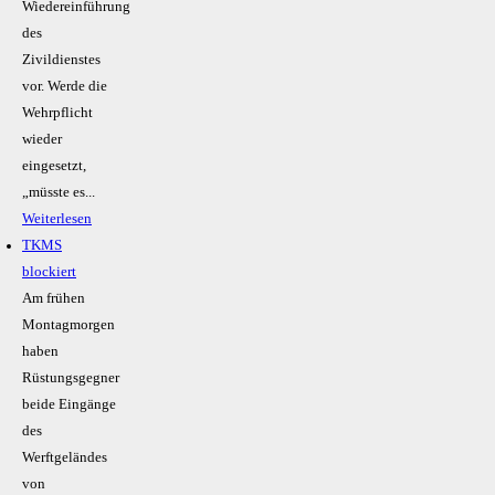
Wiedereinführung
des
Zivildienstes
vor. Werde die
Wehrpflicht
wieder
eingesetzt,
„müsste es...
Weiterlesen
TKMS
blockiert
Am frühen
Montagmorgen
haben
Rüstungsgegner
beide Eingänge
des
Werftgeländes
von