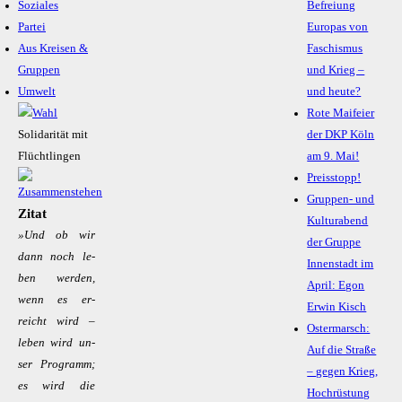
Soziales
Befreiung
Partei
Europas von
Aus Kreisen &
Faschismus
Gruppen
und Krieg –
Umwelt
und heute?
Rote Maifeier
Solidarität mit
der DKP Köln
Flüchtlingen
am 9. Mai!
Preisstopp!
Gruppen- und
Zitat
Kulturabend
»Und ob wir
der Gruppe
dann noch le­
Innenstadt im
ben wer­den,
April: Egon
wenn es er­
Erwin Kisch
reicht wird –
Ostermarsch:
le­ben wird un­
Auf die Straße
ser Pro­gramm;
– gegen Krieg,
es wird die
Hochrüstung