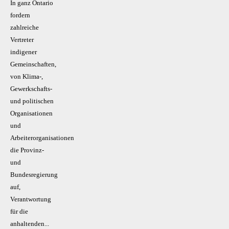
In ganz Ontario
fordern
zahlreiche
Vertreter
indigener
Gemeinschaften,
von Klima-,
Gewerkschafts-
und politischen
Organisationen
und
Arbeiterorganisationen
die Provinz-
und
Bundesregierung
auf,
Verantwortung
für die
anhaltenden...