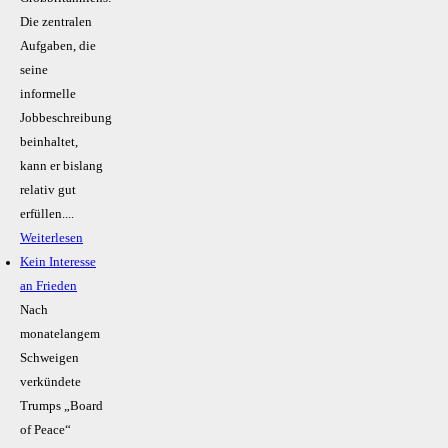
Die zentralen
Aufgaben, die
seine
informelle
Jobbeschreibung
beinhaltet,
kann er bislang
relativ gut
erfüllen....
Weiterlesen
Kein Inte­resse
an Frieden
Nach
monatelangem
Schweigen
verkündete
Trumps „Board
of Peace“