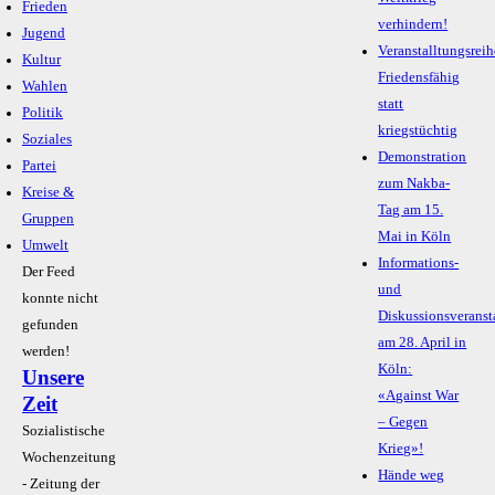
Frieden
verhindern!
Jugend
Veranstalltungsreih
Kultur
Friedensfähig
Wahlen
statt
Politik
kriegstüchtig
Soziales
Demonstration
Partei
zum Nakba-
Kreise &
Tag am 15.
Gruppen
Mai in Köln
Umwelt
Informations-
Der Feed
und
konnte nicht
Diskussionsveranst
gefunden
am 28. April in
werden!
Köln:
Unsere
«Against War
Zeit
– Gegen
Sozialistische
Krieg»!
Wochenzeitung
Hände weg
- Zeitung der