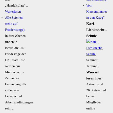
„Handelsblatt“...
Vom
Weiterlesen
Klassenzimmer
Alle Zeichen
in den Krieg?
Karl-
stehn auf
Liebknecht-­
Frieden(stage)
Schule
In drei Wochen
finden in
Berlin die UZ-
Friedestage der
DKP statt – sie
Seminar-
werden ein
Termine
Wieviel
Mutmacher in
lesen hier
Zeiten des
Generalangriffs
Aktuell sind
auf unsere
265 Gäste und
Lebens- und
keine
Arbeitsbedingungen
Mitglieder
sein,...
online