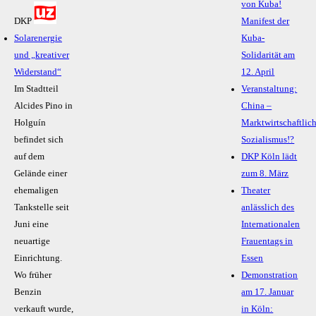
von Kuba!
DKP
Manifest der
Solarenergie
Kuba-
und „kreativer
Solidarität am
Widerstand“
12. April
Im Stadtteil
Veranstaltung:
Alcides Pino in
China –
Holguín
Marktwirtschaftlic
befindet sich
Sozialismus!?
auf dem
DKP Köln lädt
Gelände einer
zum 8. März
ehemaligen
Theater
Tankstelle seit
anlässlich des
Juni eine
Internationalen
neuartige
Frauentags in
Einrichtung.
Essen
Wo früher
Demonstration
Benzin
am 17. Januar
verkauft wurde,
in Köln: