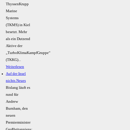
ThyssenKrupp
Marine
Systems
(TKMS) in Kiel
besetzt. Mehr
als ein Dutzend
Aktive der
„TurboKlimaKampfGruppe“
(TKKG)...
Weiterlesen
Auf der Insel
nichts Neues
Bislang läuft es
rund für
Andrew
Burnham, den
neuen
Premierminister
Großbritanniens: