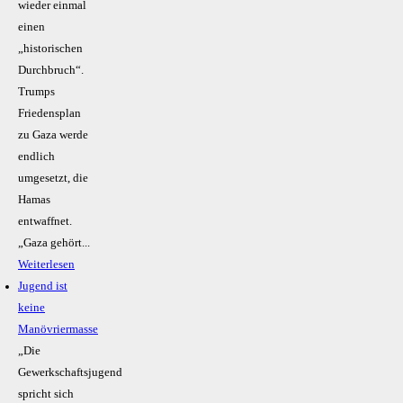
wieder einmal
einen
„historischen
Durchbruch“.
Trumps
Friedensplan
zu Gaza werde
endlich
umgesetzt, die
Hamas
entwaffnet.
„Gaza gehört...
Weiterlesen
Jugend ist
keine
Manövriermasse
„Die
Gewerkschaftsjugend
spricht sich