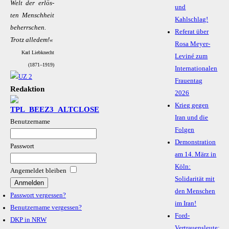
Welt der er­lös­
und
ten Mensch­heit
Kahlschlag!
be­herr­schen.
Referat über
Trotz al­le­dem!«
Rosa Meyer-
Karl Liebknecht
Leviné zum
(1871–1919)
Internationalen
Frauentag
Redaktion
2026
Krieg gegen
Iran und die
Benutzername
Folgen
Demonstration
Passwort
am 14. März in
Köln:
Angemeldet bleiben
Solidarität mit
den Menschen
Passwort vergessen?
im Iran!
Benutzername vergessen?
Ford-
DKP in NRW
Vertrauensleute: