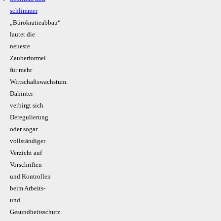
schlimmer
„Bürokratieabbau“
lautet die
neueste
Zauberformel
für mehr
Wirtschaftswachstum.
Dahinter
verbirgt sich
Deregulierung
oder sogar
vollständiger
Verzicht auf
Vorschriften
und Kontrollen
beim Arbeits-
und
Gesundheitsschutz.