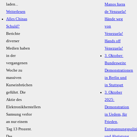
laden...
Manos fuera
Weiterlesen
de Venzuela!
Alles Chinas
Hände weg
Schuld?
von
Berichte
Venezuela!
diverser
Hands off
Medien haben
Venezuela!
in der
3. Oktober:
vergangenen
Bundesweite
Woche zu
Demonstrationen
massiven
in Berlin und
Kurseinbrüchen
in Stuttgart
geführt. Die
3. Oktober
Aktie des
2025:
Elektronikherstellers
Demonstration
Samsung verlor
in Uedem, für
an nur einem
Frieden,
Tag 13 Prozent.
Entspannungspolit
Das
und Abrüstung