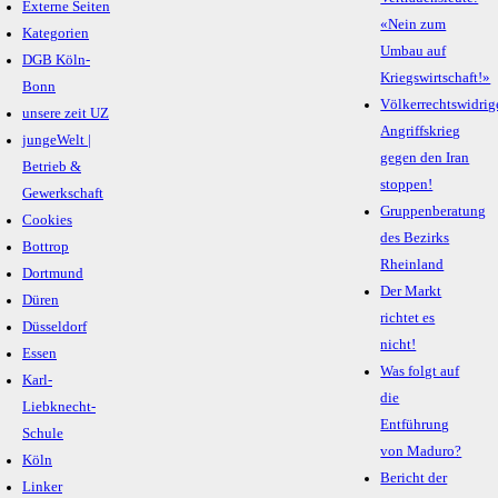
Externe Seiten
«Nein zum
Kategorien
Umbau auf
DGB Köln-
Kriegswirtschaft!»
Bonn
Völkerrechtswidrig
unsere zeit UZ
Angriffskrieg
jungeWelt |
gegen den Iran
Betrieb &
stoppen!
Gewerkschaft
Gruppenberatung
Cookies
des Bezirks
Bottrop
Rheinland
Dortmund
Der Markt
Düren
richtet es
Düsseldorf
nicht!
Essen
Was folgt auf
Karl-
die
Liebknecht-
Entführung
Schule
von Maduro?
Köln
Bericht der
Linker