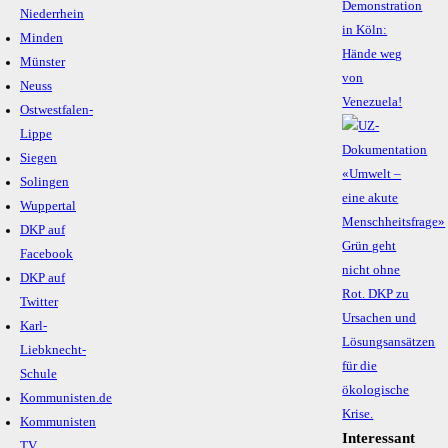
Demonstration
Niederrhein
in Köln:
Minden
Hände weg
Münster
von
Neuss
Venezuela!
Ostwestfalen-
Lippe
Siegen
Solingen
Wuppertal
DKP auf
Facebook
DKP auf
Twitter
Karl-
Liebknecht-
Schule
Kommunisten.de
Kommunisten
Interessant
TV