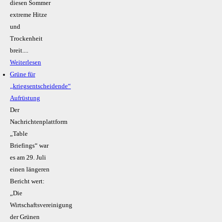
diesen Sommer
extreme Hitze
und
Trockenheit
breit....
Weiterlesen
Grüne für
„kriegsentscheidende“
Aufrüstung
Der
Nachrichtenplattform
„Table
Briefings“ war
es am 29. Juli
einen längeren
Bericht wert:
„Die
Wirtschaftsvereinigung
der Grünen