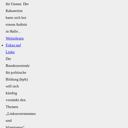
für Unmut. Der
Kabarettist
hatte sich bei
einem Auftritt
in Halle...
Weiterlesen
Fokus auf
Linke
Die
Bundeszentrale
für politische
Bildung (bpb)
will sich
künftig
verstärkt den
Themen
„Linksextremismus
und
Islamismus“