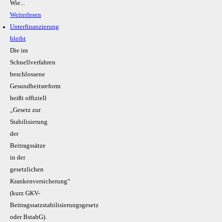
Wie...
Weiterlesen
Unterfinanzierung
bleibt
Die im
Schnellverfahren
beschlossene
Gesundheitsreform
heißt offiziell
„Gesetz zur
Stabilisierung
der
Beitragssätze
in der
gesetzlichen
Krankenversicherung“
(kurz GKV-
Beitragssatzstabilisierungsgesetz
oder BstabG).