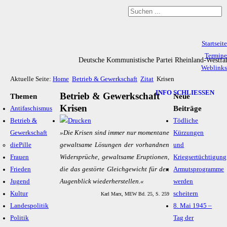
Startseite
Termine
Deutsche Kommunistische Partei Rheinland-Westfa
Weblinks
Aktuelle Seite:
Home
Betrieb & Gewerkschaft
Zitat
Krisen
Archiv
Impressum & Datenschutz
INFO SCHLIESSEN
Betrieb & Gewerkschaft
Themen
Neue
Krisen
Beiträge
Antifaschismus
Betrieb &
Tödliche
Gewerkschaft
»Die Kri­sen sind im­mer nur mo­men­ta­ne
Kürzungen
diePille
ge­walt­sa­me Lö­sun­gen der vor­hand­nen
und
Frauen
Wi­der­sprü­che, ge­walt­sa­me Erup­tio­nen,
Kriegsertüchtigung
Frieden
die das ge­stör­te Gleich­ge­wicht für den
Armutsprogramme
Jugend
Au­gen­blick wie­der­her­stel­len.«
werden
Kultur
scheitern
Karl Marx, MEW Bd. 25, S. 259
Landespolitik
8. Mai 1945 –
Politik
Tag der