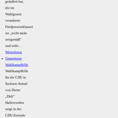
geäußert hat,
die im
Wahlgesetz
verankerte
Fünfprozentklausel
sei „nicht mehr
zeitgemäß“
und solle...
Weiterlesen
Umstrittene
Wahlkampfhilfe
Wahlkampfhilfe
für die CDU in
Sachsen-Anhalt
von Dieter
„Didi“
Hallervorden
sorgt in der
CDU-Zentrale