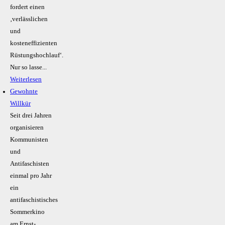
fordert einen
‚verlässlichen
und
kosteneffizienten
Rüstungshochlauf‘.
Nur so lasse...
Weiterlesen
Gewohnte
Willkür
Seit drei Jahren
organisieren
Kommunisten
und
Antifaschisten
einmal pro Jahr
ein
antifaschistisches
Sommerkino
am Ernst-