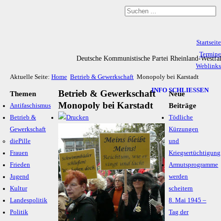
Startseite
Termine
Deutsche Kommunistische Partei Rheinland-Westfa
Weblinks
Aktuelle Seite:
Home
Betrieb & Gewerkschaft
Monopoly bei Karstadt
Archiv
Impressum & Datenschutz
INFO SCHLIESSEN
Betrieb & Gewerkschaft
Themen
Neue
Monopoly bei Karstadt
Beiträge
Antifaschismus
Betrieb &
Tödliche
Gewerkschaft
Kürzungen
diePille
und
Frauen
Kriegsertüchtigung
Frieden
Armutsprogramme
Jugend
werden
Kultur
scheitern
Landespolitik
8. Mai 1945 –
Politik
Tag der