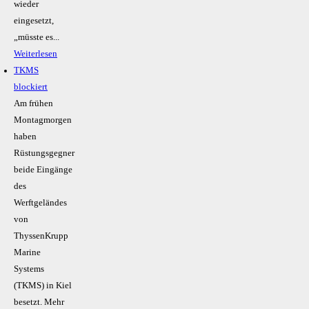
wieder
eingesetzt,
„müsste es...
Weiterlesen
TKMS
blockiert
Am frühen
Montagmorgen
haben
Rüstungsgegner
beide Eingänge
des
Werftgeländes
von
ThyssenKrupp
Marine
Systems
(TKMS) in Kiel
besetzt. Mehr