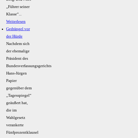
„Führer seiner
Klasse“...
Weiterlesen
Gedrängel vor
der Hürde
Nachdem sich
der ehemalige
Präsident des
Bundesverfassungsgerichts
Hans-Jürgen
Papier
gegenüber dem
„Tagesspiegel“
geäußert hat,
die im
Wahlgesetz
verankerte
Fünfprozentklausel