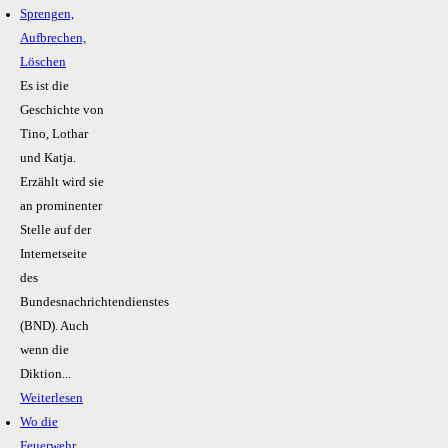
Sprengen,
Aufbrechen,
Löschen
Es ist die
Geschichte von
Tino, Lothar
und Katja.
Erzählt wird sie
an prominenter
Stelle auf der
Internetseite
des
Bundesnachrichtendienstes
(BND). Auch
wenn die
Diktion...
Weiterlesen
Wo die
Feuerwehr