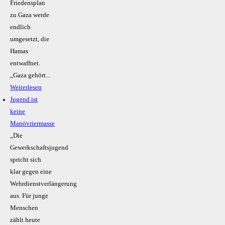
Friedensplan
zu Gaza werde
endlich
umgesetzt, die
Hamas
entwaffnet.
„Gaza gehört...
Weiterlesen
Jugend ist
keine
Manövriermasse
„Die
Gewerkschaftsjugend
spricht sich
klar gegen eine
Wehrdienstverlängerung
aus. Für junge
Menschen
zählt heute