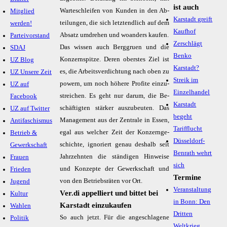
ist auch
War­te­schlei­fen von Kun­den in den Ab­
Mitglied
Karstadt greift
tei­lun­gen, die sich letzt­end­lich auf dem
werden!
Kaufhof
Ab­satz um­dre­hen und wo­an­ders kau­fen.
Parteivorstand
Zerschlägt
Das wis­sen auch Berg­gru­en und die
SDAJ
Benko
Kon­zern­spit­ze. De­ren obers­tes Ziel ist
UZ Blog
Karstadt?
es, die Ar­beits­ver­dich­tung nach oben zu
UZ Unsere Zeit
Streik im
powern, um noch hö­he­re Pro­fi­te ein­zu­
UZ auf
Einzelhandel
strei­chen. Es geht nur dar­um, die Be­
Facebook
Karstadt
schäf­tig­ten stär­ker aus­zu­beu­ten. Das
UZ auf Twitter
begeht
Ma­nage­ment aus der Zen­tra­le in Es­sen,
Antifaschismus
Tarifflucht
egal aus wel­cher Zeit der Kon­zern­ge­
Betrieb &
Düsseldorf-
schich­te, igno­riert ge­nau des­halb seit
Gewerkschaft
Benrath wehrt
Jahr­zehn­ten die stän­di­gen Hin­wei­se
Frauen
sich
und Kon­zep­te der Ge­werk­schaft und
Frieden
Termine
von den Be­triebs­rä­ten vor Ort.
Jugend
Veranstaltung
Ver.di appelliert und bittet bei
Kultur
in Bonn: Den
Karstadt einzukaufen
Wahlen
Dritten
So auch jetzt. Für die an­ge­schla­ge­ne
Politik
Weltkrieg