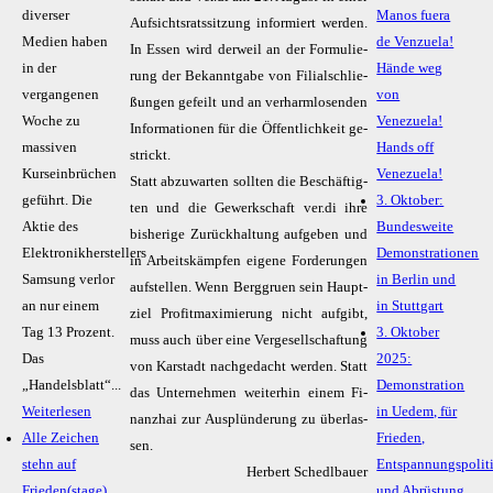
diverser
Manos fuera
Auf­sichts­rats­sit­zung in­for­miert wer­den.
Medien haben
de Venzuela!
In Es­sen wird der­weil an der For­mu­lie­
in der
Hände weg
rung der Be­kannt­ga­be von Fi­li­al­schlie­
vergangenen
von
ßun­gen ge­feilt und an ver­harm­lo­sen­den
Woche zu
Venezuela!
In­for­ma­tio­nen für die Öf­fent­lich­keit ge­
massiven
Hands off
strickt.
Kurseinbrüchen
Venezuela!
Statt ab­zu­war­ten soll­ten die Be­schäf­tig­
geführt. Die
3. Oktober:
ten und die Ge­werk­schaft ver.di ih­re
Aktie des
Bundesweite
bis­he­ri­ge Zu­rück­hal­tung auf­ge­ben und
Elektronikherstellers
Demonstrationen
in Ar­beits­kämp­fen ei­ge­ne For­de­run­gen
Samsung verlor
in Berlin und
auf­stel­len. Wenn Berg­gru­en sein Haupt­
an nur einem
in Stuttgart
ziel Pro­fit­ma­xi­mie­rung nicht auf­gibt,
Tag 13 Prozent.
3. Oktober
muss auch über ei­ne Ver­ge­sell­schaf­tung
Das
2025:
von Kar­stadt nach­ge­dacht wer­den. Statt
„Handelsblatt“...
Demonstration
das Un­ter­neh­men wei­ter­hin ei­nem Fi­
Weiterlesen
in Uedem, für
nanz­hai zur Aus­plün­de­rung zu über­las­
Alle Zeichen
Frieden,
sen.
stehn auf
Entspannungspolit
Herbert Schedlbauer
Frieden(stage)
und Abrüstung