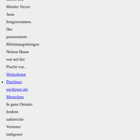
Mörder Victor
Jaras
festgenommen.
Der
pensionierte
Militärangehörigen
Nelson Haase
war auf der
Flucht vor...
Weiterlesen
Pipelines
wichtiger als
Menschen
In ganz Ontario
fordern
zahlreiche
Vertreter
indigener