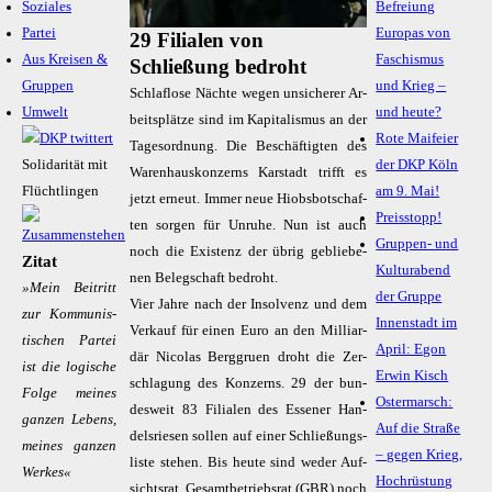
Soziales
Befreiung
Partei
Europas von
29 Filialen von
Aus Kreisen &
Faschismus
Schließung bedroht
Gruppen
und Krieg –
Schlaf­lo­se Näch­te we­gen un­si­che­rer Ar­
Umwelt
und heute?
beits­plät­ze sind im Ka­pi­ta­lis­mus an der
Rote Maifeier
Ta­ges­ord­nung. Die Be­schäf­tig­ten des
Solidarität mit
der DKP Köln
Wa­ren­haus­kon­zerns Kar­stadt trifft es
Flüchtlingen
am 9. Mai!
jetzt er­neut. Im­mer neue Hi­obs­bot­schaf­
Preisstopp!
ten sor­gen für Un­ru­he. Nun ist auch
Gruppen- und
noch die Exis­tenz der üb­rig ge­blie­be­
Zitat
Kulturabend
nen Be­leg­schaft be­droht.
»Mein Bei­tritt
der Gruppe
Vier Jah­re nach der In­sol­venz und dem
zur Kom­mu­nis­
Innenstadt im
Ver­kauf für ei­nen Eu­ro an den Mil­li­ar­
ti­schen Par­tei
April: Egon
där Ni­co­las Berg­gru­en droht die Zer­
ist die lo­gi­sche
Erwin Kisch
schla­gung des Kon­zerns. 29 der bun­
Fol­ge mei­nes
Ostermarsch:
des­weit 83 Fi­lia­len des Es­se­ner Han­
gan­zen Le­bens,
Auf die Straße
dels­rie­sen sol­len auf ei­ner Schlie­ßungs­
mei­nes gan­zen
– gegen Krieg,
lis­te ste­hen. Bis heu­te sind we­der Auf­
Wer­kes«
Hochrüstung
sichts­rat, Ge­samt­be­triebs­rat (GBR) noch