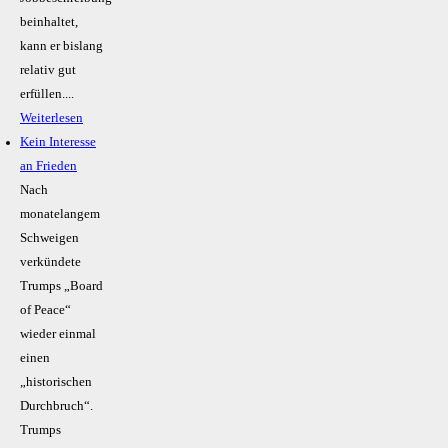
beinhaltet,
kann er bislang
relativ gut
erfüllen....
Weiterlesen
Kein Inte­resse
an Frieden
Nach
monatelangem
Schweigen
verkündete
Trumps „Board
of Peace“
wieder einmal
einen
„historischen
Durchbruch“.
Trumps