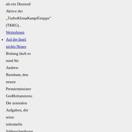
als ein Dutzend
Aktive der
„TurboKlimaKampfGruppe“
(TKKG)...
Weiterlesen
Auf der Insel
nichts Neues
Bislang läuft es
rund für
Andrew
Burnham, den
neuen
Premierminister
Großbritanniens:
Die zentralen
Aufgaben, die
seine
informelle
Jobbeschreibung