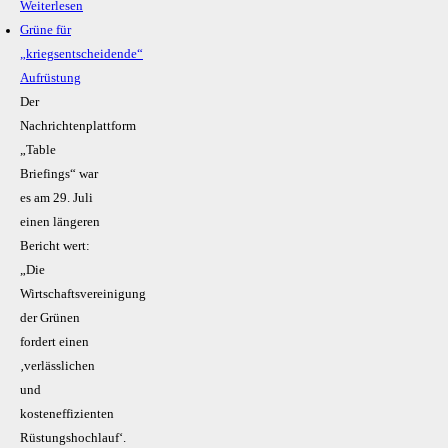
Weiterlesen
Grüne für
„kriegsentscheidende“
Aufrüstung
Der
Nachrichtenplattform
„Table
Briefings“ war
es am 29. Juli
einen längeren
Bericht wert:
„Die
Wirtschaftsvereinigung
der Grünen
fordert einen
‚verlässlichen
und
kosteneffizienten
Rüstungshochlauf‘.