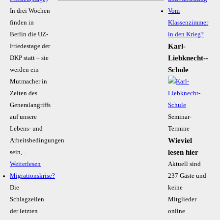
In drei Wochen
Vom
finden in
Klassenzimmer
Berlin die UZ-
in den Krieg?
Karl-
Friedestage der
Liebknecht-­
DKP statt – sie
Schule
werden ein
Mutmacher in
Zeiten des
Generalangriffs
auf unsere
Seminar-
Lebens- und
Termine
Wieviel
Arbeitsbedingungen
lesen hier
sein,...
Weiterlesen
Aktuell sind
Migrationskrise?
237 Gäste und
Die
keine
Schlagzeilen
Mitglieder
der letzten
online