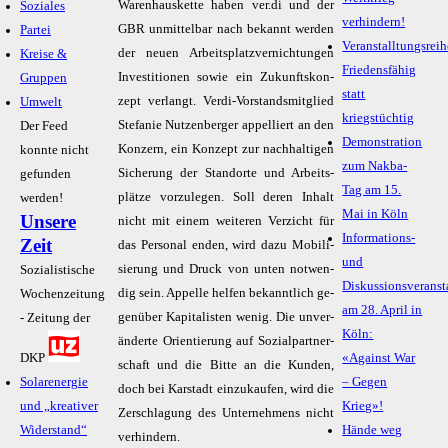
Wa­ren­haus­ket­te ha­ben ver.di und der
Soziales
verhindern!
GBR un­mit­tel­bar nach be­kannt wer­den
Partei
Veranstalltungsreih
der neu­en Ar­beits­platz­ver­nich­tun­gen
Kreise &
Friedensfähig
In­ves­ti­tio­nen so­wie ein Zu­kunfts­kon­
Gruppen
statt
zept ver­langt. Ver­di-Vor­stands­mit­glied
Umwelt
kriegstüchtig
Ste­fa­nie Nut­zen­ber­ger ap­pel­liert an den
Der Feed
Demonstration
Kon­zern, ein Kon­zept zur nach­hal­ti­gen
konnte nicht
zum Nakba-
Si­che­rung der Stand­or­te und Ar­beits­
gefunden
Tag am 15.
plät­ze vor­zu­le­gen. Soll de­ren In­halt
werden!
Mai in Köln
Unsere
nicht mit ei­nem wei­te­ren Ver­zicht für
Informations-
Zeit
das Per­so­nal en­den, wird da­zu Mo­bi­li­
und
sie­rung und Druck von un­ten not­wen­
Sozialistische
Diskussionsveranst
dig sein. Ap­pel­le hel­fen be­kannt­lich ge­
Wochenzeitung
am 28. April in
gen­über Ka­pi­ta­lis­ten we­nig. Die un­ver­
- Zeitung der
Köln:
än­der­te Ori­en­tie­rung auf So­zi­al­part­ner­
DKP
«Against War
schaft und die Bit­te an die Kun­den,
Solarenergie
– Gegen
doch bei Kar­stadt ein­zu­kau­fen, wird die
und „kreativer
Krieg»!
Zer­schla­gung des Un­ter­neh­mens nicht
Widerstand“
Hände weg
ver­hin­dern.