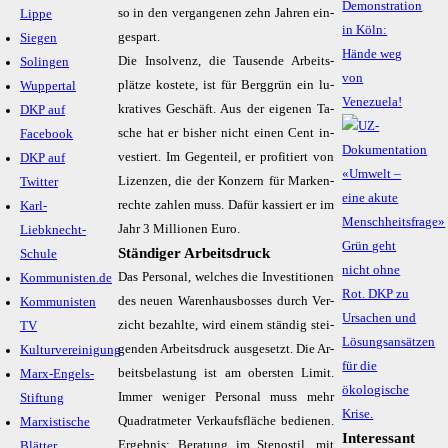
Demonstration
so in den ver­gan­ge­nen zehn Jah­ren ein­
Lippe
in Köln:
ge­spart.
Siegen
Hände weg
Die In­sol­venz, die Tau­sen­de Ar­beits­
Solingen
von
plät­ze kos­te­te, ist für Berg­grün ein lu­
Wuppertal
Venezuela!
kra­ti­ves Ge­schäft. Aus der ei­ge­nen Ta­
DKP auf
sche hat er bis­her nicht ei­nen Cent in­
Facebook
ves­tiert. Im Ge­gen­teil, er pro­fi­tiert von
DKP auf
Li­zen­zen, die der Kon­zern für Mar­ken­
Twitter
rech­te zah­len muss. Da­für kas­siert er im
Karl-
Jahr 3 Mil­lio­nen Eu­ro.
Liebknecht-
Ständiger Arbeitsdruck
Schule
Das Per­so­nal, wel­ches die In­ves­ti­tio­nen
Kommunisten.de
des neu­en Wa­ren­haus­bos­ses durch Ver­
Kommunisten
zicht be­zahl­te, wird ei­nem stän­dig stei­
TV
gen­den Ar­beits­druck aus­ge­setzt. Die Ar­
Kulturvereinigung
beits­be­las­tung ist am obers­ten Li­mit.
Marx-Engels-
Im­mer we­ni­ger Per­so­nal muss mehr
Stiftung
Qua­drat­me­ter Ver­kaufs­flä­che be­die­nen.
Marxistische
Interessant
Er­geb­nis: Be­ra­tung im Ste­nos­t­il, mit
Blätter