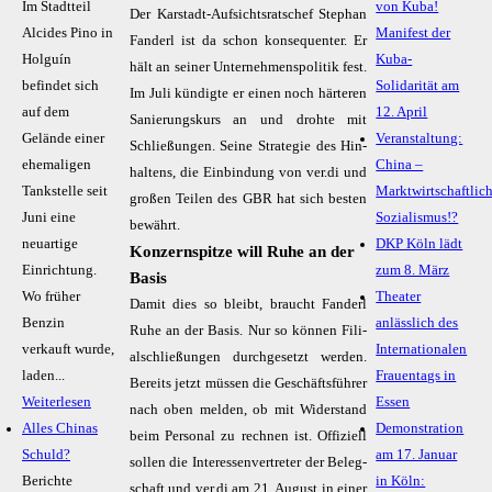
Im Stadtteil
von Kuba!
Der Kar­stadt-Auf­sichts­rats­chef Ste­phan
Alcides Pino in
Manifest der
Fan­derl ist da schon kon­se­quen­ter. Er
Holguín
Kuba-
hält an sei­ner Un­ter­neh­mens­po­li­tik fest.
befindet sich
Solidarität am
Im Ju­li kün­dig­te er ei­nen noch här­te­ren
auf dem
12. April
Sa­nie­rungs­kurs an und droh­te mit
Gelände einer
Veranstaltung:
Schlie­ßun­gen. Sei­ne Stra­te­gie des Hin­
ehemaligen
China –
hal­tens, die Ein­bin­dung von ver.di und
Tankstelle seit
Marktwirtschaftlic
gro­ßen Tei­len des GBR hat sich bes­ten
Juni eine
Sozialismus!?
be­währt.
neuartige
DKP Köln lädt
Konzernspitze will Ruhe an der
Einrichtung.
zum 8. März
Basis
Wo früher
Theater
Da­mit dies so bleibt, braucht Fan­derl
Benzin
anlässlich des
Ru­he an der Ba­sis. Nur so kön­nen Fi­li­
verkauft wurde,
Internationalen
al­schlie­ßun­gen durch­ge­setzt wer­den.
laden...
Frauentags in
Be­reits jetzt müs­sen die Ge­schäfts­füh­rer
Weiterlesen
Essen
nach oben mel­den, ob mit Wi­der­stand
Alles Chinas
Demonstration
beim Per­so­nal zu rech­nen ist. Of­fi­zi­ell
Schuld?
am 17. Januar
sol­len die In­ter­es­sen­ver­tre­ter der Be­leg­
Berichte
in Köln:
schaft und ver.di am 21. Au­gust in ei­ner