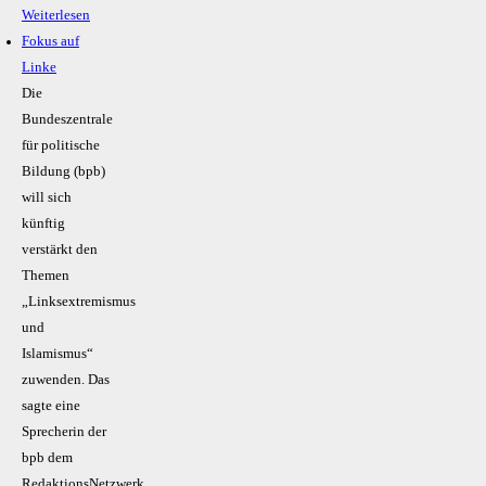
Weiterlesen
Fokus auf
Linke
Die
Bundeszentrale
für politische
Bildung (bpb)
will sich
künftig
verstärkt den
Themen
„Linksextremismus
und
Islamismus“
zuwenden. Das
sagte eine
Sprecherin der
bpb dem
RedaktionsNetzwerk