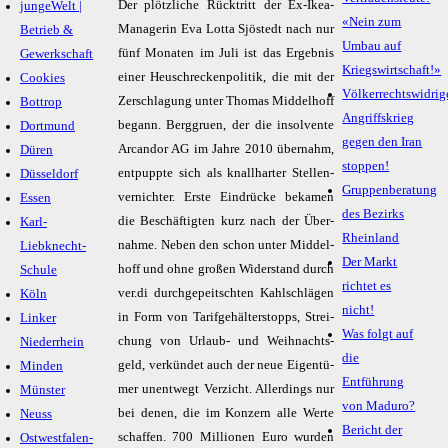
Der plötz­li­che Rück­tritt der Ex-Ikea-
jungeWelt |
«Nein zum
Ma­na­ge­rin Eva Lot­ta Sjös­tedt nach nur
Betrieb &
Umbau auf
fünf Mo­na­ten im Ju­li ist das Er­geb­nis
Gewerkschaft
Kriegswirtschaft!»
ei­ner Heu­schre­cken­po­li­tik, die mit der
Cookies
Völkerrechtswidrig
Zer­schla­gung un­ter Tho­mas Mid­del­hoff
Bottrop
Angriffskrieg
be­gann. Berg­gru­en, der die in­sol­ven­te
Dortmund
gegen den Iran
Ar­can­dor AG im Jah­re 2010 über­nahm,
Düren
stoppen!
ent­pupp­te sich als knall­har­ter Stel­len­
Düsseldorf
Gruppenberatung
ver­nich­ter. Ers­te Ein­drü­cke be­ka­men
Essen
des Bezirks
die Be­schäf­tig­ten kurz nach der Über­
Karl-
Rheinland
nah­me. Ne­ben den schon un­ter Mid­del­
Liebknecht-
Der Markt
hoff und oh­ne gro­ßen Wi­der­stand durch
Schule
richtet es
ver.di durch­ge­peitsch­ten Kahl­schlä­gen
Köln
nicht!
in Form von Ta­rif­ge­häl­ter­stopps, Strei­
Linker
Was folgt auf
chung von Ur­laub- und Weih­nachts­
Niederrhein
die
geld, ver­kün­det auch der neue Ei­gen­tü­
Minden
Entführung
mer un­ent­wegt Ver­zicht. Al­ler­dings nur
Münster
von Maduro?
bei de­nen, die im Kon­zern al­le Wer­te
Neuss
Bericht der
schaf­fen. 700 Mil­lio­nen Eu­ro wur­den
Ostwestfalen-