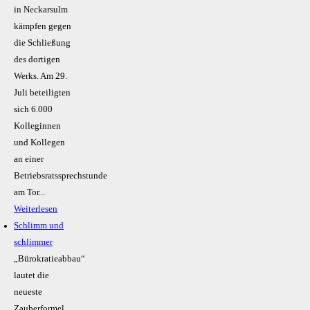
in Neckarsulm
kämpfen gegen
die Schließung
des dortigen
Werks. Am 29.
Juli beteiligten
sich 6.000
Kolleginnen
und Kollegen
an einer
Betriebsratssprechstunde
am Tor...
Weiterlesen
Schlimm und
schlimmer
„Bürokratieabbau“
lautet die
neueste
Zauberformel