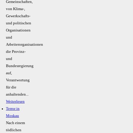
Gemeinschaften,
von Klima-,
Gewerkschafts-
und politischen
Organisationen
und
Arbeiterorganisationen
die Provinz-
und
Bundesregierung
auf,
Verantwortung
für die
anhaltenden...
Weiterlesen
Terror in
Moskau
Nach einem
tödlichen