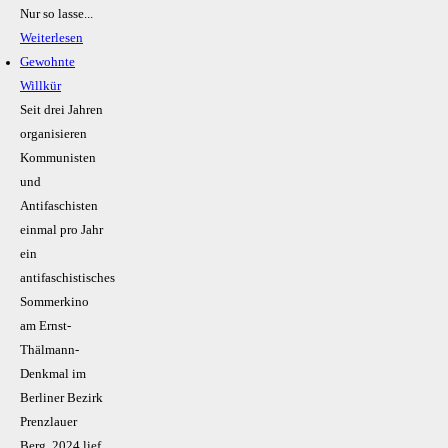
Nur so lasse...
Weiterlesen
Gewohnte
Willkür
Seit drei Jahren
organisieren
Kommunisten
und
Antifaschisten
einmal pro Jahr
ein
antifaschistisches
Sommerkino
am Ernst-
Thälmann-
Denkmal im
Berliner Bezirk
Prenzlauer
Berg. 2024 lief