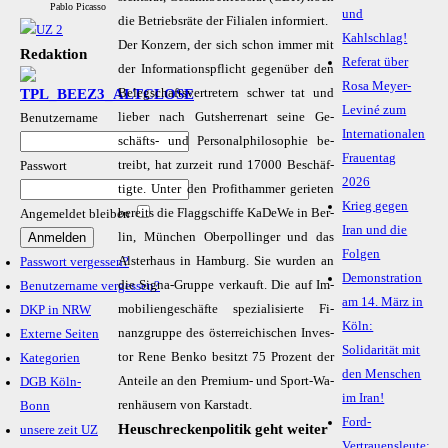
Pablo Picasso
und
die Be­triebs­rä­te der Fi­lia­len in­for­miert.
Kahlschlag!
Der Kon­zern, der sich schon im­mer mit
Redaktion
Referat über
der In­for­ma­ti­ons­pflicht ge­gen­über den
Rosa Meyer-
Be­leg­schafts­ver­tre­tern schwer tat und
Leviné zum
lie­ber nach Guts­her­ren­art sei­ne Ge­
Benutzername
Internationalen
schäfts- und Per­so­n­alphi­lo­so­phie be­
Frauentag
treibt, hat zur­zeit rund 17000 Be­schäf­
Passwort
2026
tig­te. Un­ter den Pro­fit­ham­mer ge­rie­ten
Krieg gegen
be­reits die Flagg­schif­fe Ka­DeWe in Ber­
Angemeldet bleiben
Iran und die
lin, Mün­chen Ober­pol­lin­ger und das
Folgen
Als­ter­haus in Ham­burg. Sie wur­den an
Passwort vergessen?
Demonstration
die Si­gna-Grup­pe ver­kauft. Die auf Im­
Benutzername vergessen?
am 14. März in
mo­bi­li­en­ge­schäf­te spe­zia­li­sier­te Fi­
DKP in NRW
Köln:
nanz­grup­pe des ös­ter­rei­chi­schen In­ves­
Externe Seiten
Solidarität mit
tor Re­ne Ben­ko be­sitzt 75 Pro­zent der
Kategorien
den Menschen
An­tei­le an den Pre­mi­um- und Sport-Wa­
DGB Köln-
im Iran!
ren­häu­sern von Kar­stadt.
Bonn
Ford-
Heuschreckenpolitik geht weiter
unsere zeit UZ
Vertrauensleute: