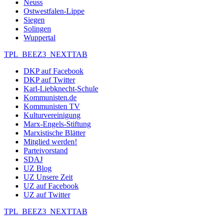
Neuss
Ostwestfalen-Lippe
Siegen
Solingen
Wuppertal
TPL_BEEZ3_NEXTTAB
DKP auf Facebook
DKP auf Twitter
Karl-Liebknecht-Schule
Kommunisten.de
Kommunisten TV
Kulturvereinigung
Marx-Engels-Stiftung
Marxistische Blätter
Mitglied werden!
Parteivorstand
SDAJ
UZ Blog
UZ Unsere Zeit
UZ auf Facebook
UZ auf Twitter
TPL_BEEZ3_NEXTTAB