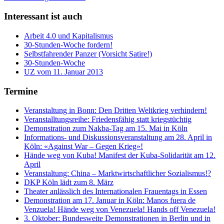
Interessant ist auch
Arbeit 4.0 und Kapitalismus
30-Stunden-Woche fordern!
Selbstfahrender Panzer (Vorsicht Satire!)
30-Stunden-Woche
UZ vom 11. Januar 2013
Termine
Veranstaltung in Bonn: Den Dritten Weltkrieg verhindern!
Veranstalltungsreihe: Friedensfähig statt kriegstüchtig
Demonstration zum Nakba-Tag am 15. Mai in Köln
Informations- und Diskussionsveranstaltung am 28. April in
Köln: «Against War – Gegen Krieg»!
Hände weg von Kuba! Manifest der Kuba-Solidarität am 12.
April
Veranstaltung: China – Marktwirtschaftlicher Sozialismus!?
DKP Köln lädt zum 8. März
Theater anlässlich des Internationalen Frauentags in Essen
Demonstration am 17. Januar in Köln: Manos fuera de
Venzuela! Hände weg von Venezuela! Hands off Venezuela!
3. Oktober: Bundesweite Demonstrationen in Berlin und in