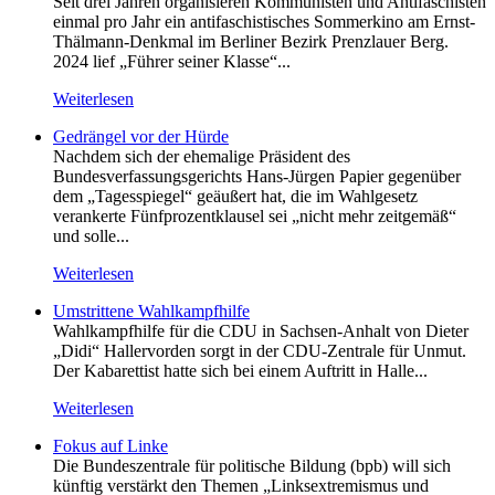
Seit drei Jahren organisieren Kommunisten und Antifaschisten
einmal pro Jahr ein antifaschistisches Sommerkino am Ernst-
Thälmann-Denkmal im Berliner Bezirk Prenzlauer Berg.
2024 lief „Führer seiner Klasse“...
Weiterlesen
Gedrängel vor der Hürde
Nachdem sich der ehemalige Präsident des
Bundesverfassungsgerichts Hans-Jürgen Papier gegenüber
dem „Tagesspiegel“ geäußert hat, die im Wahlgesetz
verankerte Fünfprozentklausel sei „nicht mehr zeitgemäß“
und solle...
Weiterlesen
Umstrittene Wahlkampfhilfe
Wahlkampfhilfe für die CDU in Sachsen-Anhalt von Dieter
„Didi“ Hallervorden sorgt in der CDU-Zentrale für Unmut.
Der Kabarettist hatte sich bei einem Auftritt in Halle...
Weiterlesen
Fokus auf Linke
Die Bundeszentrale für politische Bildung (bpb) will sich
künftig verstärkt den Themen „Linksextremismus und