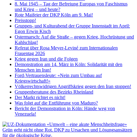
8. Mai 1945 – Tag der Befreiung Europas von Faschismus
und Krieg – und heute?
Rote Maifeier der DKP Köln am 9. Mai!
Preisstopp!
Gruppen- und Kulturabend der Gruppe Innenstadt im April:
Egon Erwin Kisch
Ostermarsch: Auf die Straße – gegen Krieg, Hochrüstung und
Kahlschlag!
Referat über Rosa Meyer-Leviné zum Internationalen
Frauentag 2026
Krieg gegen Iran und die Folgen
Demonstration am 14. März in Köln: Solidarität mit den
Menschen im Iran!
Ford-Vertrauensleute: «Nein zum Umbau auf
Kriegswirtschaft!»
Völkerrechtswidrigen Angriffskrieg gegen den Iran stoppen!
Gruppenberatung des Bezirks Rheinland
Der Markt richtet es nicht!
Was folgt auf die Entführung von Maduro?
Bericht der Demonstration in Köln: Hände weg von
Venezuela!