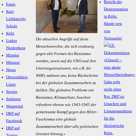
Bericht der
Essen
Demonstration
Karl-
in Köln:
Liebknecht-
Hände weg
Schule
von
Köln
Venezuela!
Die aktuellen Angriffe auf diese
Linker
Menschenrechte, die sich eindeutig
Niederrhein
gegen alle Formen des Rassismus
Minden
wenden, sowie auf die UNO und ihre
Münster
Unterorganisationen, wie z.B. die
Neuss
WHO, mahnen uns, keine Rückschritte
Ostwestfalen-
bei der globalen Zusammenarbeit zu
Lippe
dulden. Die globalen Probleme wie
Siegen
Rassismus, Klimaschutz, Seuchen
Solingen
erfordern ebenso wie 1943-1945 der
Wuppertal
gemeinsame Kampf gegen den Hitler-
DKP auf
Faschismus eine globale
Facebook
Zusammenarbeit über alle politischen
DKP auf
Grenzen hinweg.»
Twitter