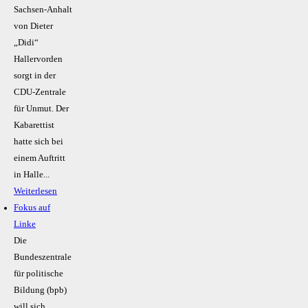
Sachsen-Anhalt
von Dieter
„Didi“
Hallervorden
sorgt in der
CDU-Zentrale
für Unmut. Der
Kabarettist
hatte sich bei
einem Auftritt
in Halle...
Weiterlesen
Fokus auf
Linke
Die
Bundeszentrale
für politische
Bildung (bpb)
will sich