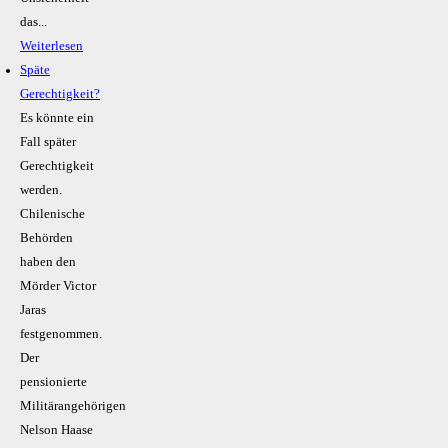
das...
Weiterlesen
Späte
Gerechtigkeit?
Es könnte ein
Fall später
Gerechtigkeit
werden.
Chilenische
Behörden
haben den
Mörder Victor
Jaras
festgenommen.
Der
pensionierte
Militärangehörigen
Nelson Haase