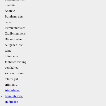
rund für
Andrew
Burnham, den
neuen
Premierminister
Großbritanniens:
Die zentralen
Aufgaben, die
seine
informelle
Jobbeschreibung
beinhaltet,
kann er bislang
relativ gut
erfüllen....
Weiterlesen
Kein Inte­resse
an Frieden