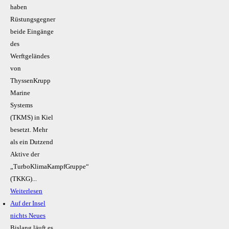
haben
Rüstungsgegner
beide Eingänge
des
Werftgeländes
von
ThyssenKrupp
Marine
Systems
(TKMS) in Kiel
besetzt. Mehr
als ein Dutzend
Aktive der
„TurboKlimaKampfGruppe“
(TKKG)...
Weiterlesen
Auf der Insel
nichts Neues
Bislang läuft es