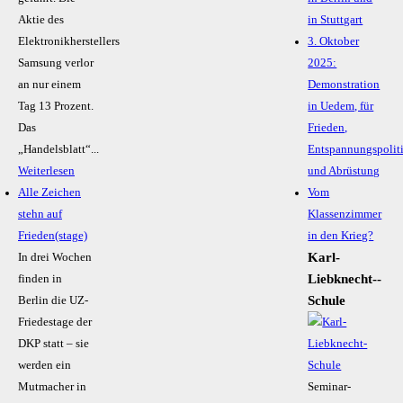
Aktie des
in Stuttgart
Elektronikherstellers
3. Oktober
Samsung verlor
2025:
an nur einem
Demonstration
Tag 13 Prozent.
in Uedem, für
Das
Frieden,
„Handelsblatt“...
Entspannungspolit
Weiterlesen
und Abrüstung
Alle Zeichen
Vom
stehn auf
Klassenzimmer
Frieden(stage)
in den Krieg?
Karl-
In drei Wochen
Liebknecht-­
finden in
Schule
Berlin die UZ-
Friedestage der
DKP statt – sie
werden ein
Mutmacher in
Seminar-