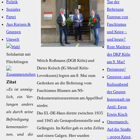
Politik
Tag der
Soziales
Befreiung
Partei
Europas von
Aus Kreisen &
Faschismus
Gruppen
und Krieg –
Umwelt
und heute?
Rote Maifeier
Solidarität mit
der DKP Köln
Witich Roßmann (DGB Köln) und
Flüchtlingen
am 9. Mai!
Dieter Kolsch (IG Metall Köln-
Preisstopp!
Leverkusen) legten am 8. Mai zum
Gruppen- und
Zitat
Gedenken an die Befreiung vom
Kulturabend
»Es ist un­mög­
Faschismus Blumen am NS-
der Gruppe
lich, ein Ver­
Dokumentationszentrum am Appellhof
Innenstadt im
lan­gen an­ders
nieder.
April: Egon
als durch sei­ne
Das EL-DE-Haus diente zwischen 1935
Erwin Kisch
Be­frie­di­gung
und 1945 als Gestapodienststelle und
Ostermarsch:
ken­nen­zu­ler­
Gefängnis. Im Keller gab es zehn Zellen
Auf die Straße
nen, und die
und einen Galgen. Hier wurden
– gegen Krieg,