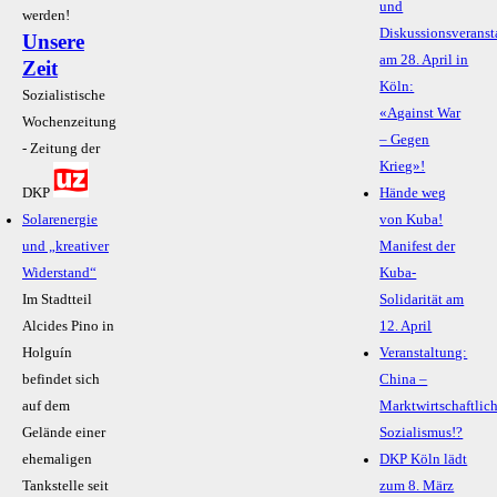
und
werden!
Diskussionsveranst
Unsere
am 28. April in
Zeit
Köln:
Sozialistische
«Against War
Wochenzeitung
– Gegen
- Zeitung der
Krieg»!
DKP
Hände weg
Solarenergie
von Kuba!
und „kreativer
Manifest der
Widerstand“
Kuba-
Im Stadtteil
Solidarität am
Alcides Pino in
12. April
Holguín
Veranstaltung:
befindet sich
China –
auf dem
Marktwirtschaftlic
Gelände einer
Sozialismus!?
ehemaligen
DKP Köln lädt
Tankstelle seit
zum 8. März