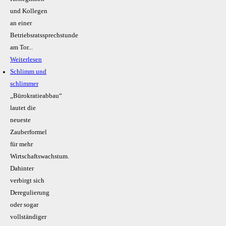
und Kollegen
an einer
Betriebsratssprechstunde
am Tor...
Weiterlesen
Schlimm und
schlimmer
„Bürokratieabbau“
lautet die
neueste
Zauberformel
für mehr
Wirtschaftswachstum.
Dahinter
verbirgt sich
Deregulierung
oder sogar
vollständiger