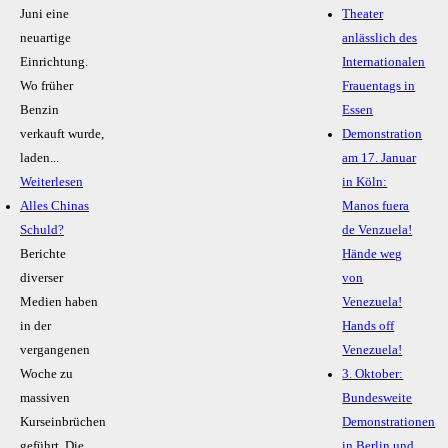
Juni eine
Theater
neuartige
anlässlich des
Einrichtung.
Internationalen
Wo früher
Frauentags in
Benzin
Essen
verkauft wurde,
Demonstration
laden...
am 17. Januar
Weiterlesen
in Köln:
Alles Chinas
Manos fuera
Schuld?
de Venzuela!
Berichte
Hände weg
diverser
von
Medien haben
Venezuela!
in der
Hands off
vergangenen
Venezuela!
Woche zu
3. Oktober:
massiven
Bundesweite
Kurseinbrüchen
Demonstrationen
geführt. Die
in Berlin und