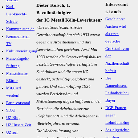
Interessant
Dieter Kolsch, 1.
Karl-
ist auch
Bevollmächtigter
Liebknecht-
Geschichte:
der IG Metall Köln-Leverkusen:
Schule
Aachen wird
«Die nationalsozialistische
Kommunisten.de
als erste
Gewaltherrschaft hat sich 1933 zuerst
Kommunisten
deutsche
gegen die Arbeitnehmer und ihre
TV
Großstadt von
Gewerkschaften gerichtet: Am 2.Mai
Kulturvereinigung
der
1933 wurden die Gewerkschaftshäuser
Marx-Engels-
Naziherrschaft
besetzt, Gewerkschafter verhaftet, in
Stiftung
befreit
Zuchthäuser und die ersten KZ
Marxistische
Die
gesteckt, gedemütigt, gefoltert und
Blätter
Namenlosen:
getötet. Und schon Anfang 1934
Mitglied
Leiharbeit bei
wurden Betriebsräte und
werden!
Bayer
Mitbestimmung abgeschafft und in den
Parteivorstand
DGB-Frauen
Betrieben die Arbeitnehmer zur
SDAJ
gegen
‹Gefolgschaft› und die Arbeitgeber zu
UZ Blog
Lohndumping
‹Betriebsführern› ernannt.
UZ Unsere Zeit
Sozialgerichte
Die Wiederzulassung von
UZ auf
vor dem