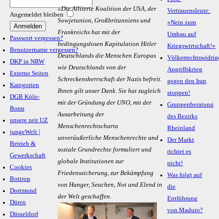
«Die Alliierte Koalition der USA, der
Vertrauensleute:
Angemeldet bleiben
Sowjetunion, Großbritanniens und
«Nein zum
Frankreichs hat mit der
Umbau auf
Passwort vergessen?
bedingungslosen Kapitulation Hitler
Kriegswirtschaft!»
Benutzername vergessen?
Deutschlands die Menschen Europas
Völkerrechtswidrig
DKP in NRW
wie Deutschlands von der
Angriffskrieg
Externe Seiten
Schreckensherrschaft der Nazis befreit.
gegen den Iran
Kategorien
Ihnen gilt unser Dank. Sie hat zugleich
stoppen!
DGB Köln-
mit der Gründung der UNO, mit der
Gruppenberatung
Bonn
Ausarbeitung der
des Bezirks
unsere zeit UZ
Menschenrechtscharta
Rheinland
jungeWelt |
unveräußerliche Menschenrechte und
Der Markt
Betrieb &
soziale Grundrechte formuliert und
richtet es
Gewerkschaft
globale Institutionen zur
nicht!
Cookies
Friedenssicherung, zur Bekämpfung
Was folgt auf
Bottrop
von Hunger, Seuchen, Not und Elend in
die
Dortmund
der Welt geschaffen.
Entführung
Düren
von Maduro?
Düsseldorf