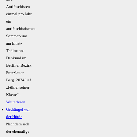
Antifaschisten
einmal pro Jahr
ein
antifaschistisches
Sommerkino
am Ernst-
Thälmann-
Denkmal im
Berliner Bezirk
Prenzlauer
Berg. 2024 lief
„Führer seiner
Klasse“...
Weiterlesen
Gedrängel vor
der Hürde
Nachdem sich
der ehemalige