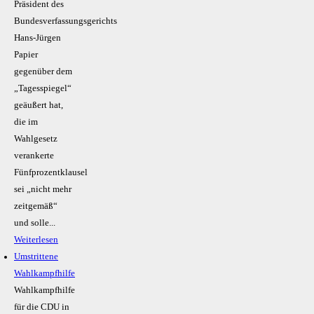
Präsident des
Bundesverfassungsgerichts
Hans-Jürgen
Papier
gegenüber dem
„Tagesspiegel“
geäußert hat,
die im
Wahlgesetz
verankerte
Fünfprozentklausel
sei „nicht mehr
zeitgemäß“
und solle...
Weiterlesen
Umstrittene
Wahlkampfhilfe
Wahlkampfhilfe
für die CDU in