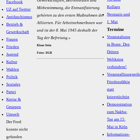
Gewerkschaften, Betriebsräten und
Facebook
Kollaps
Mitbestimmung, die Entnazifizierung
UZ auf Twitter
Neonazis und
gehörten zu den ersten Maßnahmen der
Antifaschismus
1. Mai
Alliierten. Für ArbeitnehmerInnen war
Betrieb &
Termine
und ist der 8. Mai 1945 deshalb der
Gewerkschaft
Veranstaltung
Tag der Befreiung.»
Frauen
in Bonn: Den
Klaus Stein
Frieden
Dritten
Fotos: DGB
Jugend
Weltkrieg
Kultur
verhindern!
Wahlen
Veranstalltungsreih
Politik
Friedensfähig
Soziales
statt
Partei
kriegstüchtig
Kreise &
Demonstration
Gruppen
zum Nakba-
Umwelt
Tag am 15.
Der Feed
Mai in Köln
konnte nicht
Informations-
gefunden