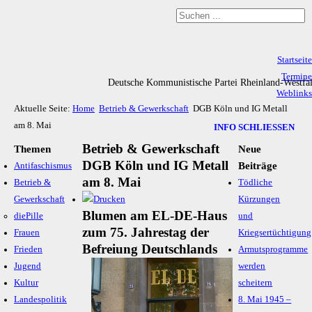
Startseite
Termine
Deutsche Kommunistische Partei Rheinland-Westfa
Weblinks
Aktuelle Seite:
Home
Betrieb & Gewerkschaft
DGB Köln und IG Metall
Archiv
am 8. Mai
Impressum & Datenschutz
INFO SCHLIESSEN
Betrieb & Gewerkschaft
Themen
Neue
DGB Köln und IG Metall
Beiträge
Antifaschismus
am 8. Mai
Betrieb &
Tödliche
Gewerkschaft
Kürzungen
Blumen am EL-DE-Haus
diePille
und
zum 75. Jahrestag der
Frauen
Kriegsertüchtigung
Befreiung Deutschlands
Frieden
Armutsprogramme
Jugend
werden
Kultur
scheitern
Landespolitik
8. Mai 1945 –