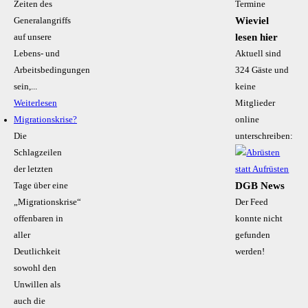
Zeiten des
Termine
Wieviel
Generalangriffs
lesen hier
auf unsere
Lebens- und
Aktuell sind
Arbeitsbedingungen
324 Gäste und
sein,...
keine
Weiterlesen
Mitglieder
Migrationskrise?
online
Die
unterschreiben:
Schlagzeilen
der letzten
DGB News
Tage über eine
„Migrationskrise“
Der Feed
offenbaren in
konnte nicht
aller
gefunden
Deutlichkeit
werden!
sowohl den
Unwillen als
auch die