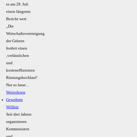
es am 29. Juli
einen längeren
Bericht wert:
„Die
Wirtschaftsvereinigung
der Grünen
fordert einen
‚verlässlichen
und
kosteneffizienten
Rüstungshochlauf‘.
Nur so lasse...
Weiterlesen
Gewohnte
Willkür
Seit drei Jahren
organisieren
Kommunisten
und