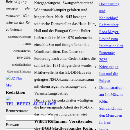
Be­frie­di­gung
Kriegsgefangene, Zwangsarbeiter und
Hochrüstung
un­se­rer ele­
Widerstandskämpfer gefoltert und
und
men­ta­ren Wün­
hingerichtet. Nach 1945 bezogen
Kahlschlag!
sche ist die Re­
städtische Dienststellen das Haus. Kurt
Referat über
vo­lu­ti­on.«
Holl und der Fotograf Gernot Huber
Rosa Meyer-
Constant (Constant
ließen sich im März 1979 unbemerkt
Leviné zum
Anton
einschließen und fotografierten die
Internationalen
Nieuwenhuys),
Wandinschriften. Das führte zur
Frauentag
1949–2005,
Forderung nach einer Gedenkstätte, die
2026
niederländischer
schließlich 1981 eingerichtet wurde.
Krieg gegen
Maler und Bildhauer
Mittlerweile ist das EL-DE-Haus ein
Iran und die
gefragtes NS-Dokumentationszentrum
Folgen
mit einem regen Forschungs- und
Demonstration
Redaktion
Veranstaltungsbetrieb.
am 14. März in
Die beiden Gewerkschafter würdigten
Köln:
die hervorragende Arbeit des NS-Dok,
Solidarität mit
Benutzername
das von Werner Jung geleitet wird.
den Menschen
Witich Roßmann, Vorsitzender
im Iran!
Passwort
des DGB Stadtverbandes Köln:
Ford-