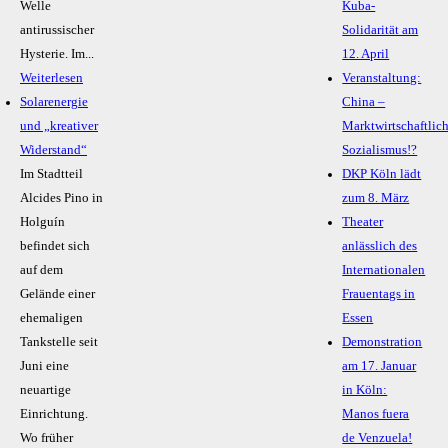
Welle
Kuba-
antirussischer
Solidarität am
Hysterie. Im...
12. April
Weiterlesen
Veranstaltung:
Solarenergie
China –
und „kreativer
Marktwirtschaftlic
Widerstand“
Sozialismus!?
Im Stadtteil
DKP Köln lädt
Alcides Pino in
zum 8. März
Holguín
Theater
befindet sich
anlässlich des
auf dem
Internationalen
Gelände einer
Frauentags in
ehemaligen
Essen
Tankstelle seit
Demonstration
Juni eine
am 17. Januar
neuartige
in Köln:
Einrichtung.
Manos fuera
Wo früher
de Venzuela!