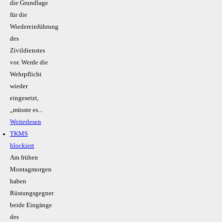
die Grundlage
für die
Wiedereinführung
des
Zivildienstes
vor. Werde die
Wehrpflicht
wieder
eingesetzt,
„müsste es...
Weiterlesen
TKMS
blockiert
Am frühen
Montagmorgen
haben
Rüstungsgegner
beide Eingänge
des