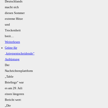
Deutschlands
macht sich
diesen Sommer
extreme Hitze
und
Trockenheit
breit....
Weiterlesen
Grüne für
„kriegsentscheidende“
Aufrüstung
Der
Nachrichtenplattform
„Table
Briefings“ war
es am 29. Juli
einen längeren
Bericht wert:
„Die