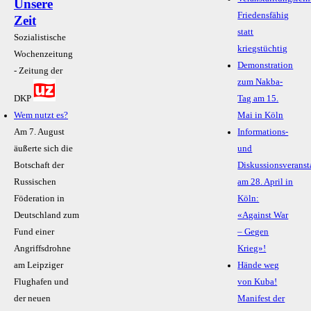
Unsere
Friedensfähig
Zeit
statt
Sozialistische
kriegstüchtig
Wochenzeitung
Demonstration
- Zeitung der
zum Nakba-
DKP
Tag am 15.
Wem nutzt es?
Mai in Köln
Am 7. August
Informations-
äußerte sich die
und
Botschaft der
Diskussionsveranst
Russischen
am 28. April in
Föderation in
Köln:
Deutschland zum
«Against War
Fund einer
– Gegen
Angriffsdrohne
Krieg»!
am Leipziger
Hände weg
Flughafen und
von Kuba!
der neuen
Manifest der