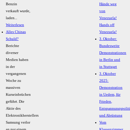
Benzin
Hände weg
verkauft wurde,
von
laden...
Venezuela!
Weiterlesen
Hands off
Alles Chinas
Venezuela!
Schuld?
3. Oktober:
Berichte
Bundesweite
diverser
Demonstrationen
Medien haben
in Berlin und
in der
in Stuttgart
vergangenen
3. Oktober
Woche zu
2025:
massiven
Demonstration
Kurseinbrüchen
in Uedem, für
geführt. Die
Frieden,
Aktie des
Entspannungspolit
Elektronikherstellers
und Abrüstung
Samsung verlor
Vom
an nur einem
Klassenzimmer