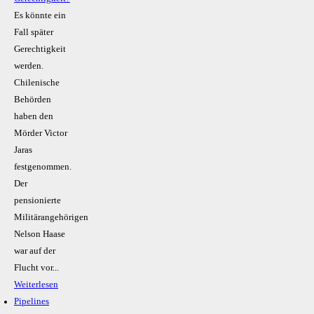
Es könnte ein
Fall später
Gerechtigkeit
werden.
Chilenische
Behörden
haben den
Mörder Victor
Jaras
festgenommen.
Der
pensionierte
Militärangehörigen
Nelson Haase
war auf der
Flucht vor...
Weiterlesen
Pipelines