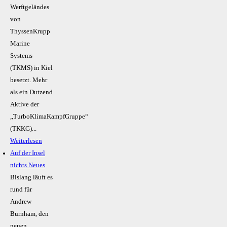
Werftgeländes
von
ThyssenKrupp
Marine
Systems
(TKMS) in Kiel
besetzt. Mehr
als ein Dutzend
Aktive der
„TurboKlimaKampfGruppe“
(TKKG)...
Weiterlesen
Auf der Insel
nichts Neues
Bislang läuft es
rund für
Andrew
Burnham, den
neuen