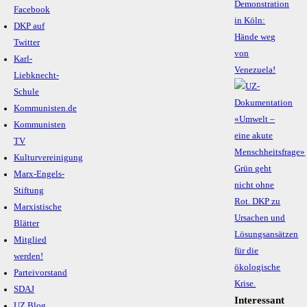
Demonstration
Facebook
in Köln:
DKP auf
Hände weg
Twitter
von
Karl-
Venezuela!
Liebknecht-
Schule
Kommunisten.de
Kommunisten
TV
Kulturvereinigung
Marx-Engels-
Stiftung
Marxistische
Blätter
Mitglied
werden!
Parteivorstand
SDAJ
Interessant
UZ Blog