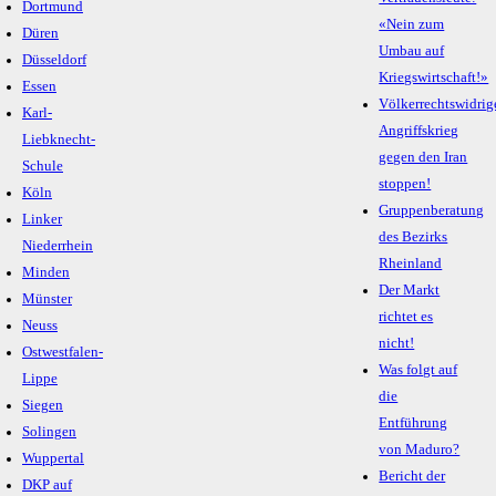
Dortmund
«Nein zum
Düren
Umbau auf
Düsseldorf
Kriegswirtschaft!»
Essen
Völkerrechtswidrig
Karl-
Angriffskrieg
Liebknecht-
gegen den Iran
Schule
stoppen!
Köln
Gruppenberatung
Linker
des Bezirks
Niederrhein
Rheinland
Minden
Der Markt
Münster
richtet es
Neuss
nicht!
Ostwestfalen-
Was folgt auf
Lippe
die
Siegen
Entführung
Solingen
von Maduro?
Wuppertal
Bericht der
DKP auf