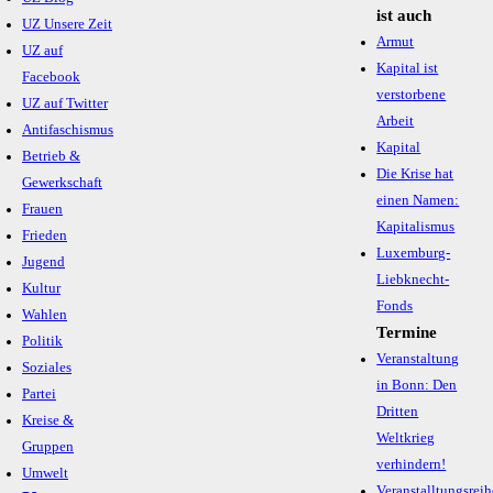
ist auch
UZ Unsere Zeit
Armut
UZ auf
Kapital ist
Facebook
verstorbene
UZ auf Twitter
Arbeit
Antifaschismus
Kapital
Betrieb &
Die Krise hat
Gewerkschaft
einen Namen:
Frauen
Kapitalismus
Frieden
Luxemburg-
Jugend
Liebknecht-
Kultur
Fonds
Wahlen
Termine
Politik
Veranstaltung
Soziales
in Bonn: Den
Partei
Dritten
Kreise &
Weltkrieg
Gruppen
verhindern!
Umwelt
Veranstalltungsreih