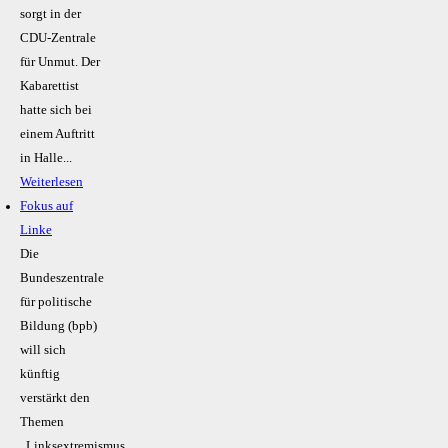
sorgt in der
CDU-Zentrale
für Unmut. Der
Kabarettist
hatte sich bei
einem Auftritt
in Halle...
Weiterlesen
Fokus auf
Linke
Die
Bundeszentrale
für politische
Bildung (bpb)
will sich
künftig
verstärkt den
Themen
„Linksextremismus