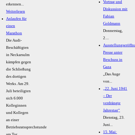
Vortrag und
erkennen...
Diskussion mit
Weiterlesen
Fabian
Anlaufen für
Goldmann
einen
Donnerstag,
Marathon
2....
Die Audi-
Ausstellungseröffn
Beschäftigten
Presse unter
in Neckarsulm
Beschuss in
kämpfen gegen
Gaza
die Schließung
„Das Auge
des dortigen
von...
Werks. Am 29.
„22. Juni 1941
Juli beteiligten
– Der
sich 6.000
verdrängte
Kolleginnen
Jahrestag“
und Kollegen
Dienstag, 23.
an einer
Juni...
Betriebsratssprechstunde
15. Mai:
am Tor...