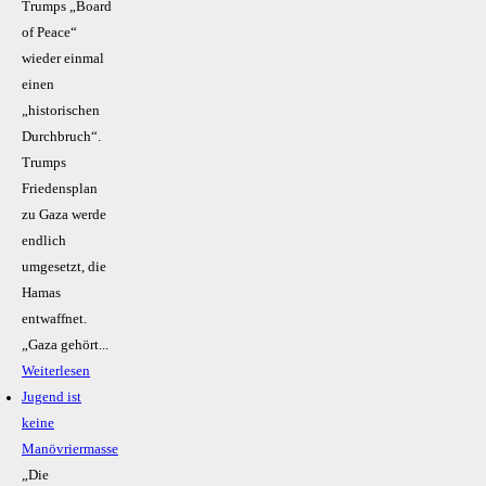
Trumps „Board
of Peace“
wieder einmal
einen
„historischen
Durchbruch“.
Trumps
Friedensplan
zu Gaza werde
endlich
umgesetzt, die
Hamas
entwaffnet.
„Gaza gehört...
Weiterlesen
Jugend ist
keine
Manövriermasse
„Die