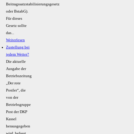
Beitragssatzstabilisierungsgesetz
oder BstabG).
Für dieses
Gesetz sollte
das...
Weiterlesen
Zustellung bei
jedem Wetter?
Die aktuelle
Ausgabe der
Betriebszeitung
„Der rote
Postler“, die
von der
Betriebsgruppe
Post der DKP
Kassel
herausgegeben
wird, befasst