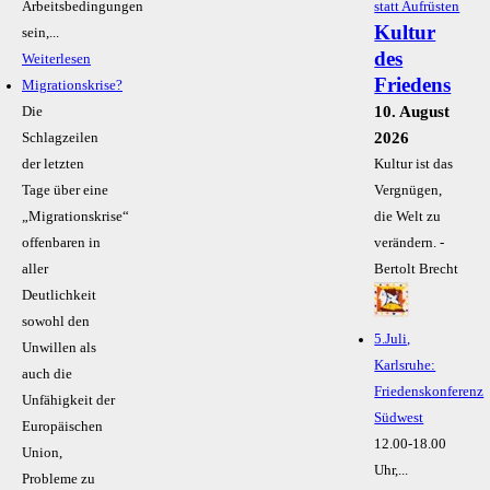
Arbeitsbedingungen
Kultur
sein,...
des
Weiterlesen
Friedens
Migrationskrise?
10. August
Die
2026
Schlagzeilen
der letzten
Kultur ist das
Tage über eine
Vergnügen,
„Migrationskrise“
die Welt zu
offenbaren in
verändern. -
aller
Bertolt Brecht
Deutlichkeit
sowohl den
5.Juli,
Unwillen als
Karlsruhe:
auch die
Friedenskonferenz
Unfähigkeit der
Südwest
Europäischen
12.00-18.00
Union,
Uhr,...
Probleme zu