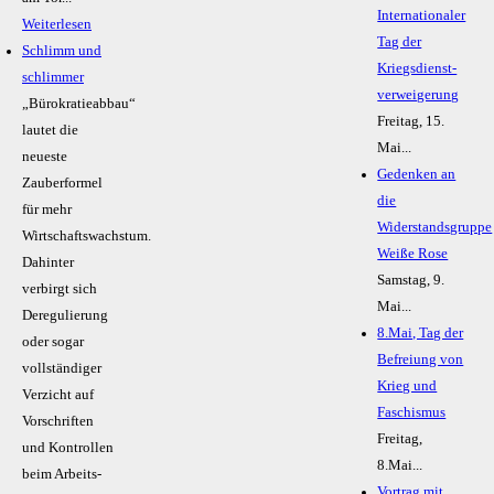
Internationaler
Weiterlesen
Tag der
Schlimm und
Kriegsdienst-
schlimmer
verweigerung
„Bürokratieabbau“
Freitag, 15.
lautet die
Mai...
neueste
Gedenken an
Zauberformel
die
für mehr
Widerstandsgruppe
Wirtschaftswachstum.
Weiße Rose
Dahinter
Samstag, 9.
verbirgt sich
Mai...
Deregulierung
8.Mai, Tag der
oder sogar
Befreiung von
vollständiger
Krieg und
Verzicht auf
Faschismus
Vorschriften
Freitag,
und Kontrollen
8.Mai...
beim Arbeits-
Vortrag mit