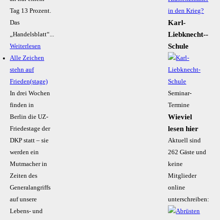
Tag 13 Prozent.
in den Krieg?
Karl-
Das
Liebknecht-­
„Handelsblatt“...
Schule
Weiterlesen
Alle Zeichen
stehn auf
Frieden(stage)
In drei Wochen
Seminar-
finden in
Termine
Wieviel
Berlin die UZ-
lesen hier
Friedestage der
DKP statt – sie
Aktuell sind
werden ein
262 Gäste und
Mutmacher in
keine
Zeiten des
Mitglieder
Generalangriffs
online
auf unsere
unterschreiben:
Lebens- und