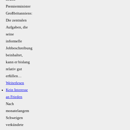
Premierminister
Großbritanniens:
Die zentralen
Aufgaben, die
seine
informelle
Jobbeschreibung
beinhaltet,
kann er bislang
relativ gut
erfüllen....
Weiterlesen
Kein Inte­resse
an Frieden
Nach
monatelangem
Schweigen
verkündete