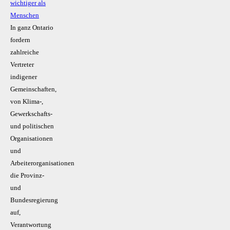
wichtiger als
Menschen
In ganz Ontario
fordern
zahlreiche
Vertreter
indigener
Gemeinschaften,
von Klima-,
Gewerkschafts-
und politischen
Organisationen
und
Arbeiterorganisationen
die Provinz-
und
Bundesregierung
auf,
Verantwortung