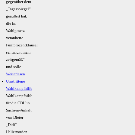
gegenüber dem
„Tagesspiegel“
geäußert hat,
die im
Wahlgesetz
verankerte
Fünfprozentklausel
sei „nicht mehr
zeitgemäß“
und solle...
Weiterlesen
Umstrittene
Wahlkampfhilfe
Wahlkampfhilfe
für die CDU in
Sachsen-Anhalt
von Dieter
„Didi“
Hallervorden