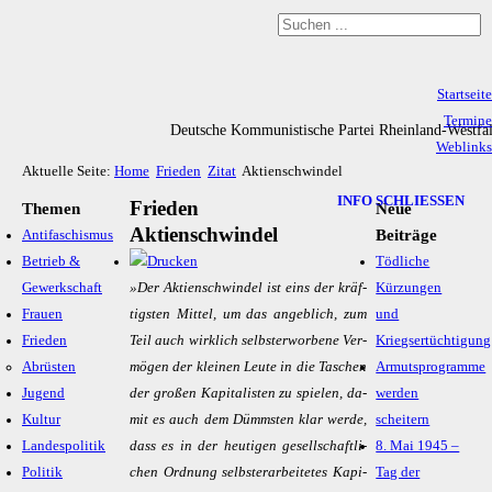
Startseite
Termine
Deutsche Kommunistische Partei Rheinland-Westfa
Weblinks
Aktuelle Seite:
Home
Frieden
Zitat
Aktienschwindel
Archiv
Impressum & Datenschutz
INFO SCHLIESSEN
Frieden
Themen
Neue
Aktienschwindel
Beiträge
Antifaschismus
Betrieb &
Tödliche
Gewerkschaft
»Der Ak­ti­en­schwin­del ist eins der kräf­
Kürzungen
Frauen
tigs­ten Mit­tel, um das an­geb­lich, zum
und
Frieden
Teil auch wirk­lich selbst­er­wor­be­ne Ver­
Kriegsertüchtigung
Abrüsten
mö­gen der klei­nen Leu­te in die Ta­schen
Armutsprogramme
Jugend
der gro­ßen Ka­pi­ta­lis­ten zu spie­len, da­
werden
Kultur
mit es auch dem Dümms­ten klar wer­de,
scheitern
Landespolitik
dass es in der heu­ti­gen ge­sell­schaft­li­
8. Mai 1945 –
Politik
chen Ord­nung selbst­er­ar­bei­te­tes Ka­pi­
Tag der