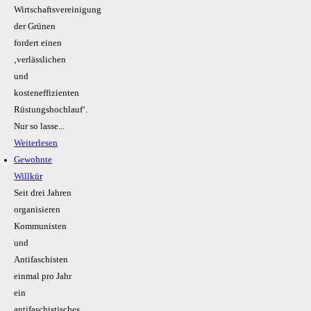
Wirtschaftsvereinigung
der Grünen
fordert einen
‚verlässlichen
und
kosteneffizienten
Rüstungshochlauf‘.
Nur so lasse...
Weiterlesen
Gewohnte
Willkür
Seit drei Jahren
organisieren
Kommunisten
und
Antifaschisten
einmal pro Jahr
ein
antifaschistisches