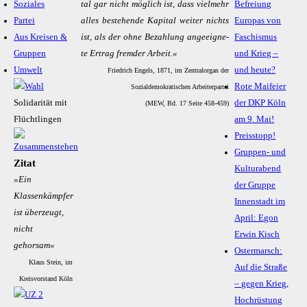
Soziales
tal gar nicht mög­lich ist, dass viel­mehr
Befreiung
Partei
al­les be­ste­hen­de Ka­pi­tal wei­ter nichts
Europas von
Aus Kreisen &
ist, als der oh­ne Be­zah­lung an­ge­eig­ne­
Faschismus
Gruppen
te Er­trag frem­der Ar­beit.«
und Krieg –
Umwelt
und heute?
Friedrich Engels, 1871, im Zentralorgan der
Rote Maifeier
Sozialdemokratischen Arbeiterpartei
Solidarität mit
der DKP Köln
(MEW, Bd. 17 Seite 458-459)
Flüchtlingen
am 9. Mai!
Preisstopp!
Gruppen- und
Zitat
Kulturabend
»Ein
der Gruppe
Klassenkämpfer
Innenstadt im
ist überzeugt,
April: Egon
nicht
Erwin Kisch
gehorsam«
Ostermarsch:
Klaus Stein, im
Auf die Straße
Kreisvorstand Köln
– gegen Krieg,
Hochrüstung