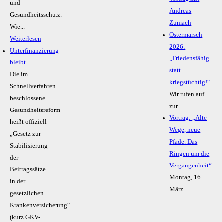
und
Andreas
Gesundheitsschutz.
Zumach
Wie...
Ostermarsch
Weiterlesen
2026:
Unterfinanzierung
„Friedensfähig
bleibt
statt
Die im
kriegstüchtig!“
Schnellverfahren
Wir rufen auf
beschlossene
zur...
Gesundheitsreform
Vortrag: „Alte
heißt offiziell
Wege, neue
„Gesetz zur
Pfade. Das
Stabilisierung
Ringen um die
der
Vergangenheit“
Beitragssätze
Montag, 16.
in der
März...
gesetzlichen
Krankenversicherung“
(kurz GKV-