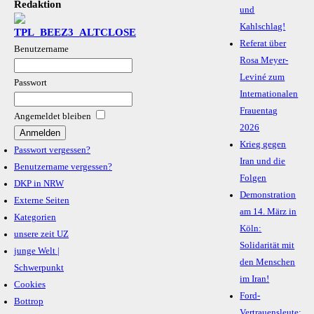
Redaktion
und
Kahlschlag!
Referat über
Benutzername
Rosa Meyer-
Leviné zum
Passwort
Internationalen
Frauentag
Angemeldet bleiben
2026
Krieg gegen
Passwort vergessen?
Iran und die
Benutzername vergessen?
Folgen
DKP in NRW
Demonstration
Externe Seiten
am 14. März in
Kategorien
Köln:
unsere zeit UZ
Solidarität mit
junge Welt |
den Menschen
Schwerpunkt
im Iran!
Cookies
Ford-
Bottrop
Vertrauensleute: