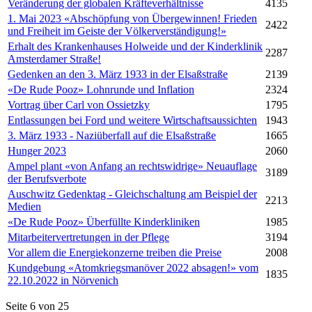
Veränderung der globalen Kräfteverhältnisse
4135
1. Mai 2023 «Abschöpfung von Übergewinnen! Frieden
2422
und Freiheit im Geiste der Völkerverständigung!»
Erhalt des Krankenhauses Holweide und der Kinderklinik
2287
Amsterdamer Straße!
Gedenken an den 3. März 1933 in der Elsaßstraße
2139
«De Rude Pooz» Lohnrunde und Inflation
2324
Vortrag über Carl von Ossietzky
1795
Entlassungen bei Ford und weitere Wirtschaftsaussichten
1943
3. März 1933 - Naziüberfall auf die Elsaßstraße
1665
Hunger 2023
2060
Ampel plant «von Anfang an rechtswidrige» Neuauflage
3189
der Berufsverbote
Auschwitz Gedenktag - Gleichschaltung am Beispiel der
2213
Medien
«De Rude Pooz» Überfüllte Kinderkliniken
1985
Mitarbeitervertretungen in der Pflege
3194
Vor allem die Energiekonzerne treiben die Preise
2008
Kundgebung «Atomkriegsmanöver 2022 absagen!» vom
1835
22.10.2022 in Nörvenich
Seite 6 von 25