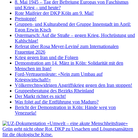
8. Mai 1945 – Tag der Befreiung Europas von Faschismus
und Krieg – und heute?
Rote Maifeier der DKP Köln am 9. Mai!
Preisstopp!
Gruppen- und Kulturabend der Gruppe Innenstadt im April:
Egon Erwin Kisch
Ostermarsch: Auf die Straße – gegen Krieg, Hochrüstung und
Kahlschlag!
Referat über Rosa Meyer-Leviné zum Internationalen
Frauentag 2026
Krieg gegen Iran und die Folgen
Demonstration am 14. März in Köln: Solidarität mit den
Menschen im Iran!
Ford-Vertrauensleute: «Nein zum Umbau auf
Kriegswirtschaft!»
Völkerrechtswidrigen Angriffskrieg gegen den Iran stoppen!
Gruppenberatung des Bezirks Rheinland
Der Markt richtet es nicht!
Was folgt auf die Entführung von Maduro?
Bericht der Demonstration in Köln: Hände weg von
Venezuela!