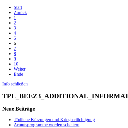
Start
Zurück
1
2
3
4
5
6
7
8
9
10
Weiter
Ende
Info schließen
TPL_BEEZ3_ADDITIONAL_INFORMA
Neue Beiträge
Tödliche Kürzungen und Kriegsertüchtigung
Armutsprogramme werden scheitern