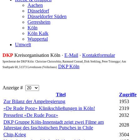
Aachen
Düsseldorf
Düsseldorfer Süden
Gerresheim
Köln
Köln Kalk
Wuppertal
Umwelt
DKP
Kreisorganisation Köln ·
E-Mail
·
Kontaktformular
Sprecherrat der DKP Köln: Christine Christofsky, Raimund Conrad, Dirk Stehling, Peter Trinogga | Am
DKP Köln
Stadtpark 68, 51373 Leverkusen (Volkshaus)
Anzeige #
Titel
Zugriffe
Zur Bilanz der Ampelregierung
1953
«De Rude Pooz» Klinikschließungen in Köln!
2319
Pressefest «De Rude Pooz»
2032
DKP Gruppe Köln-Innenstadt zeigt zwei Filme am
2028
Jahrestag des faschistischen Putsches in Chile
Chip-Krieg
3504