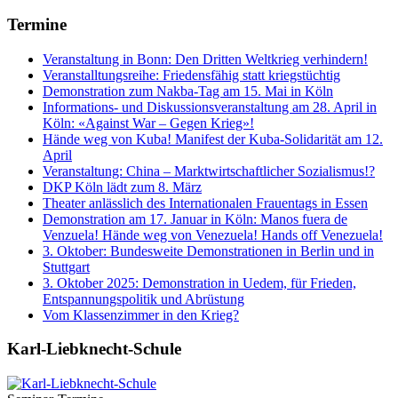
Termine
Veranstaltung in Bonn: Den Dritten Weltkrieg verhindern!
Veranstalltungsreihe: Friedensfähig statt kriegstüchtig
Demonstration zum Nakba-Tag am 15. Mai in Köln
Informations- und Diskussionsveranstaltung am 28. April in
Köln: «Against War – Gegen Krieg»!
Hände weg von Kuba! Manifest der Kuba-Solidarität am 12.
April
Veranstaltung: China – Marktwirtschaftlicher Sozialismus!?
DKP Köln lädt zum 8. März
Theater anlässlich des Internationalen Frauentags in Essen
Demonstration am 17. Januar in Köln: Manos fuera de
Venzuela! Hände weg von Venezuela! Hands off Venezuela!
3. Oktober: Bundesweite Demonstrationen in Berlin und in
Stuttgart
3. Oktober 2025: Demonstration in Uedem, für Frieden,
Entspannungspolitik und Abrüstung
Vom Klassenzimmer in den Krieg?
Karl-Liebknecht-­Schule