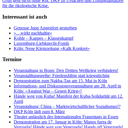
Interessant ist auch
Genosse Jupp Angenfort gestorben
»…wirkt nachhaltig«
Kohle – Kappes – Klassenkampf
Luxemburg-Liebknecht-Fonds
Köln: Neue Kleinzeitung »Kalk Konkret«
Termine
Veranstaltung in Bonn: Den Dritten Weltkrieg verhindern!
Veranstalltungsreihe: Friedensfähig statt kriegstüchtig
Demonstration zum Nakba-Tag am 15. Mai in Köln
Informations- und Diskussionsveranstaltung am 28. April in
Köln: «Against War – Gegen Krieg»!
Hände weg von Kuba! Manifest der Kuba-Solidarität am 12.
April
Veranstaltung: China – Marktwirtschaftlicher Sozialismus!?
DKP Köln lädt zum 8. März
Theater anlässlich des Internationalen Frauentags in Essen
Demonstration am 17. Januar in Köln: Manos fuera de
Venzuela! Hände weg von Venezuela! Hands off Venezuela!