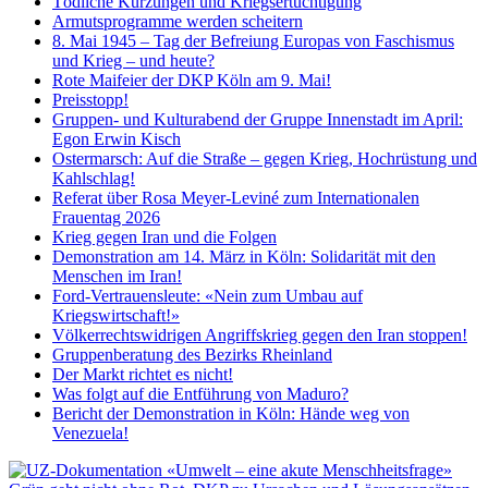
Tödliche Kürzungen und Kriegsertüchtigung
Armutsprogramme werden scheitern
8. Mai 1945 – Tag der Befreiung Europas von Faschismus
und Krieg – und heute?
Rote Maifeier der DKP Köln am 9. Mai!
Preisstopp!
Gruppen- und Kulturabend der Gruppe Innenstadt im April:
Egon Erwin Kisch
Ostermarsch: Auf die Straße – gegen Krieg, Hochrüstung und
Kahlschlag!
Referat über Rosa Meyer-Leviné zum Internationalen
Frauentag 2026
Krieg gegen Iran und die Folgen
Demonstration am 14. März in Köln: Solidarität mit den
Menschen im Iran!
Ford-Vertrauensleute: «Nein zum Umbau auf
Kriegswirtschaft!»
Völkerrechtswidrigen Angriffskrieg gegen den Iran stoppen!
Gruppenberatung des Bezirks Rheinland
Der Markt richtet es nicht!
Was folgt auf die Entführung von Maduro?
Bericht der Demonstration in Köln: Hände weg von
Venezuela!