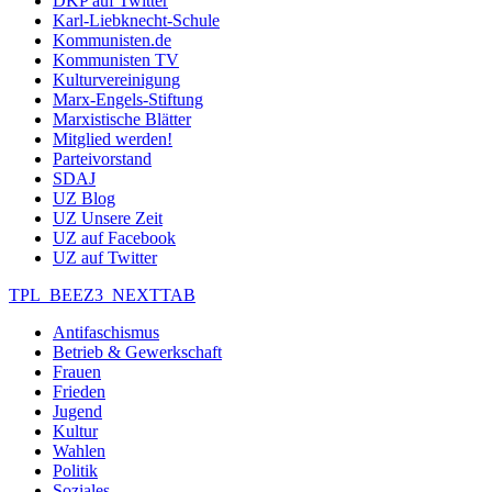
DKP auf Twitter
Karl-Liebknecht-Schule
Kommunisten.de
Kommunisten TV
Kulturvereinigung
Marx-Engels-Stiftung
Marxistische Blätter
Mitglied werden!
Parteivorstand
SDAJ
UZ Blog
UZ Unsere Zeit
UZ auf Facebook
UZ auf Twitter
TPL_BEEZ3_NEXTTAB
Antifaschismus
Betrieb & Gewerkschaft
Frauen
Frieden
Jugend
Kultur
Wahlen
Politik
Soziales