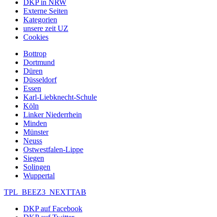
DKP in NRW
Externe Seiten
Kategorien
unsere zeit UZ
Cookies
Bottrop
Dortmund
Düren
Düsseldorf
Essen
Karl-Liebknecht-Schule
Köln
Linker Niederrhein
Minden
Münster
Neuss
Ostwestfalen-Lippe
Siegen
Solingen
Wuppertal
TPL_BEEZ3_NEXTTAB
DKP auf Facebook