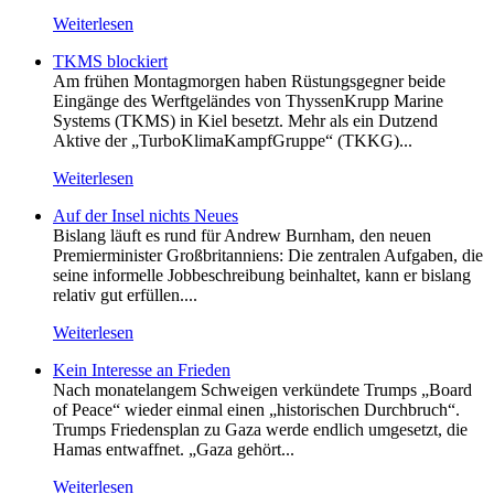
Weiterlesen
TKMS blockiert
Am frühen Montagmorgen haben Rüstungsgegner beide
Eingänge des Werftgeländes von ThyssenKrupp Marine
Systems (TKMS) in Kiel besetzt. Mehr als ein Dutzend
Aktive der „TurboKlimaKampfGruppe“ (TKKG)...
Weiterlesen
Auf der Insel nichts Neues
Bislang läuft es rund für Andrew Burnham, den neuen
Premierminister Großbritanniens: Die zentralen Aufgaben, die
seine informelle Jobbeschreibung beinhaltet, kann er bislang
relativ gut erfüllen....
Weiterlesen
Kein Inte­resse an Frieden
Nach monatelangem Schweigen verkündete Trumps „Board
of Peace“ wieder einmal einen „historischen Durchbruch“.
Trumps Friedensplan zu Gaza werde endlich umgesetzt, die
Hamas entwaffnet. „Gaza gehört...
Weiterlesen