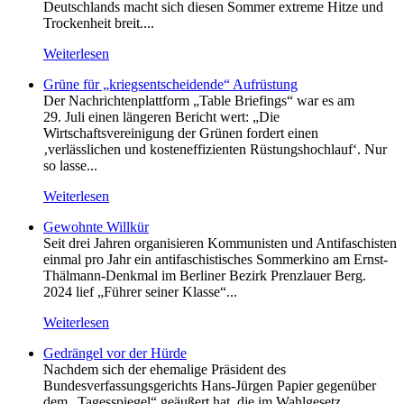
Deutschlands macht sich diesen Sommer extreme Hitze und
Trockenheit breit....
Weiterlesen
Grüne für „kriegsentscheidende“ Aufrüstung
Der Nachrichtenplattform „Table Briefings“ war es am
29. Juli einen längeren Bericht wert: „Die
Wirtschaftsvereinigung der Grünen fordert einen
‚verlässlichen und kosteneffizienten Rüstungshochlauf‘. Nur
so lasse...
Weiterlesen
Gewohnte Willkür
Seit drei Jahren organisieren Kommunisten und Antifaschisten
einmal pro Jahr ein antifaschistisches Sommerkino am Ernst-
Thälmann-Denkmal im Berliner Bezirk Prenzlauer Berg.
2024 lief „Führer seiner Klasse“...
Weiterlesen
Gedrängel vor der Hürde
Nachdem sich der ehemalige Präsident des
Bundesverfassungsgerichts Hans-Jürgen Papier gegenüber
dem „Tagesspiegel“ geäußert hat, die im Wahlgesetz