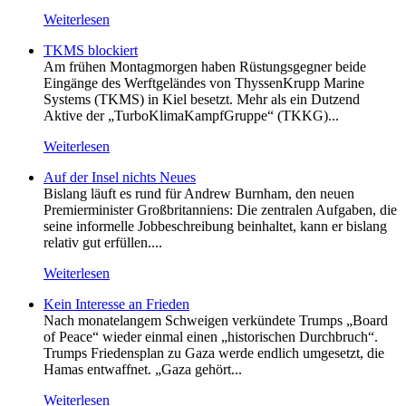
Weiterlesen
TKMS blockiert
Am frühen Montagmorgen haben Rüstungsgegner beide
Eingänge des Werftgeländes von ThyssenKrupp Marine
Systems (TKMS) in Kiel besetzt. Mehr als ein Dutzend
Aktive der „TurboKlimaKampfGruppe“ (TKKG)...
Weiterlesen
Auf der Insel nichts Neues
Bislang läuft es rund für Andrew Burnham, den neuen
Premierminister Großbritanniens: Die zentralen Aufgaben, die
seine informelle Jobbeschreibung beinhaltet, kann er bislang
relativ gut erfüllen....
Weiterlesen
Kein Inte­resse an Frieden
Nach monatelangem Schweigen verkündete Trumps „Board
of Peace“ wieder einmal einen „historischen Durchbruch“.
Trumps Friedensplan zu Gaza werde endlich umgesetzt, die
Hamas entwaffnet. „Gaza gehört...
Weiterlesen