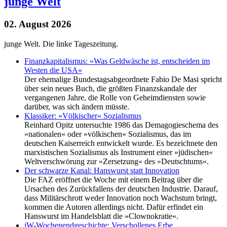
junge Welt
02. August 2026
junge Welt. Die linke Tageszeitung.
Finanzkapitalismus: »Was Geldwäsche ist, entscheiden im
Westen die USA«
Der ehemalige Bundestagsabgeordnete Fabio De Masi spricht
über sein neues Buch, die größten Finanzskandale der
vergangenen Jahre, die Rolle von Geheimdiensten sowie
darüber, was sich ändern müsste.
Klassiker: »Völkischer« Sozialismus
Reinhard Opitz untersuchte 1986 das Demagogieschema des
»nationalen« oder »völkischen« Sozialismus, das im
deutschen Kaiserreich entwickelt wurde. Es bezeichnete den
marxistischen Sozialismus als Instrument einer »jüdischen«
Weltverschwörung zur »Zersetzung« des »Deutschtums«.
Der schwarze Kanal: Hanswurst statt Innovation
Die FAZ eröffnet die Woche mit einem Beitrag über die
Ursachen des Zurückfallens der deutschen Industrie. Darauf,
dass Militärschrott weder Innovation noch Wachstum bringt,
kommen die Autoren allerdings nicht. Dafür erfindet ein
Hanswurst im Handelsblatt die »Clownokratie«.
jW-Wochenendgeschichte: Verschollenes Erbe