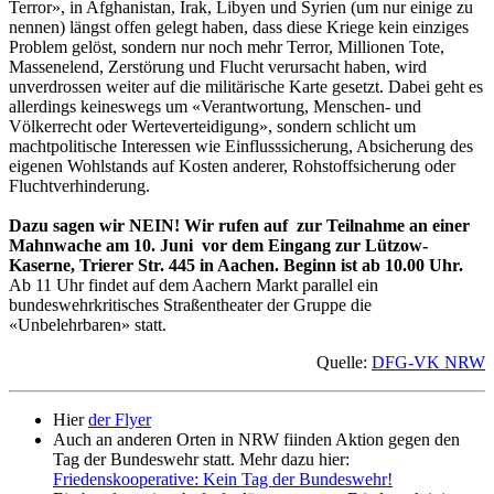
Terror», in Afghanistan, Irak, Libyen und Syrien (um nur einige zu
nennen) längst offen gelegt haben, dass diese Kriege kein einziges
Problem gelöst, sondern nur noch mehr Terror, Millionen Tote,
Massenelend, Zerstörung und Flucht verursacht haben, wird
unverdrossen weiter auf die militärische Karte gesetzt. Dabei geht es
allerdings keineswegs um «Verantwortung, Menschen- und
Völkerrecht oder Werteverteidigung», sondern schlicht um
machtpolitische Interessen wie Einflusssicherung, Absicherung des
eigenen Wohlstands auf Kosten anderer, Rohstoffsicherung oder
Fluchtverhinderung.
Dazu sagen wir NEIN! Wir rufen auf zur Teilnahme an einer
Mahnwache am 10. Juni vor dem Eingang zur Lützow-
Kaserne, Trierer Str. 445 in Aachen. Beginn ist ab 10.00 Uhr.
Ab 11 Uhr findet auf dem Aachern Markt parallel ein
bundeswehrkritisches Straßentheater der Gruppe die
«Unbelehrbaren» statt.
Quelle:
DFG-VK NRW
Hier
der Flyer
Auch an anderen Orten in NRW fiinden Aktion gegen den
Tag der Bundeswehr statt. Mehr dazu hier:
Friedenskooperative: Kein Tag der Bundeswehr!