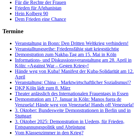
Für die Rechte der Frauen
Frieden für Afghanistan
Hein Kolberg 90
Dem Frieden eine Chance
Termine
Veranstaltung in Bonn: Den Dritten Weltkrieg verhindern!
Veranstalltungsreihe: Friedensfähig statt kriegstüchtig
Demonstration zum Nakba-Tag am 15. Mai in Köln
Informations- und Diskussionsveranstaltung am 28. April in
Köln: «Against War – Gegen Krieg»!
Hände weg von Kuba! Manifest der Kuba-Solidarität am 12.
April
Veranstaltung: China – Marktwirtschaftlicher Sozialismus!?
DKP Köln lädt zum 8. März
Theater anlässlich des Internationalen Frauentags in Essen
Demonstration am 17. Januar in Köln: Manos fuera de
Venzuela! Hände weg von Venezuela! Hands off Venezuela!
3. Oktober: Bundesweite Demonstrationen in Berlin und in
Stuttgart
3. Oktober 2025: Demonstration in Uedem, für Frieden,
Entspannungspolitik und Abrüstung
Vom Klassenzimmer in den Krieg?