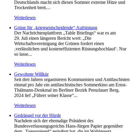
Deutschlands macht sich diesen Sommer extreme Hitze und
Trockenheit breit....
Weiterlesen
Grüne für „kriegsentscheidende“ Aufrüstung
Der Nachrichtenplattform „Table Briefings“ war es am
29. Juli einen längeren Bericht wert: „Die
Wirtschaftsvereinigung der Grünen fordert einen
‚verlässlichen und kosteneffizienten Rüstungshochlauf‘. Nur
so lasse...
Weiterlesen
Gewohnte Willkür
Seit drei Jahren organisieren Kommunisten und Antifaschisten
einmal pro Jahr ein antifaschistisches Sommerkino am Ernst-
Thälmann-Denkmal im Berliner Bezirk Prenzlauer Berg.
2024 lief „Führer seiner Klasse“...
Weiterlesen
Gedrängel vor der Hürde
Nachdem sich der ehemalige Präsident des
Bundesverfassungsgerichts Hans-Jürgen Papier gegenüber
dem „Tagesspiegel“ geäußert hat, die im Wahlgesetz