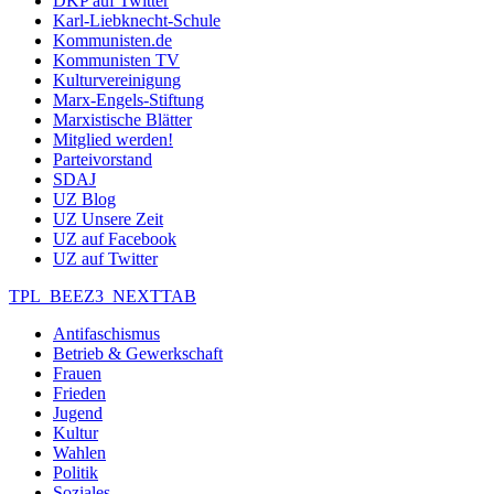
DKP auf Twitter
Karl-Liebknecht-Schule
Kommunisten.de
Kommunisten TV
Kulturvereinigung
Marx-Engels-Stiftung
Marxistische Blätter
Mitglied werden!
Parteivorstand
SDAJ
UZ Blog
UZ Unsere Zeit
UZ auf Facebook
UZ auf Twitter
TPL_BEEZ3_NEXTTAB
Antifaschismus
Betrieb & Gewerkschaft
Frauen
Frieden
Jugend
Kultur
Wahlen
Politik
Soziales