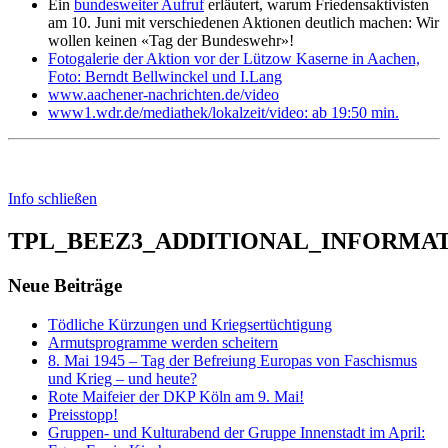
Ein
bundesweiter Aufruf
erläutert, warum Friedensaktivisten
am 10. Juni mit verschiedenen Aktionen deutlich machen: Wir
wollen keinen «Tag der Bundeswehr»!
Fotogalerie der Aktion vor der Lützow Kaserne in Aachen,
Foto: Berndt Bellwinckel und I.Lang
www.aachener-nachrichten.de/video
www1.wdr.de/mediathek/lokalzeit/video: ab 19:50 min.
Info schließen
TPL_BEEZ3_ADDITIONAL_INFORMA
Neue Beiträge
Tödliche Kürzungen und Kriegsertüchtigung
Armutsprogramme werden scheitern
8. Mai 1945 – Tag der Befreiung Europas von Faschismus
und Krieg – und heute?
Rote Maifeier der DKP Köln am 9. Mai!
Preisstopp!
Gruppen- und Kulturabend der Gruppe Innenstadt im April: