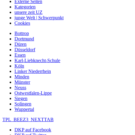
Externe Seiten
Kategorien
unsere zeit UZ
junge Welt | Schwerpunkt
Cookies
Bottrop
Dortmund
Düren
Düsseldorf
Essen
Karl-Liebknecht-Schule
Köln
Linker Niederrhein
Minden
Münster
Neuss
Ostwestfalen-Lippe
Siegen
Solingen
Wuppertal
TPL_BEEZ3_NEXTTAB
DKP auf Facebook