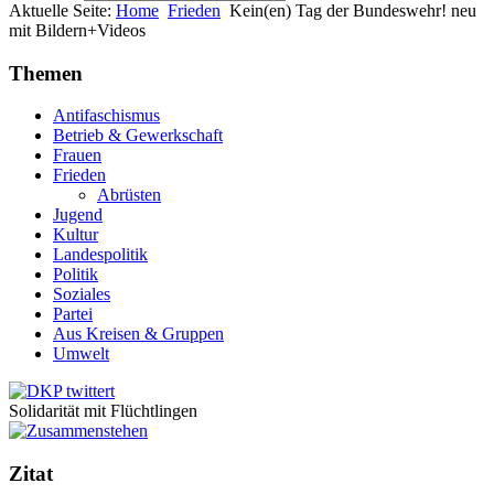
Aktuelle Seite:
Home
Frieden
Kein(en) Tag der Bundeswehr! neu
mit Bildern+Videos
Themen
Antifaschismus
Betrieb & Gewerkschaft
Frauen
Frieden
Abrüsten
Jugend
Kultur
Landespolitik
Politik
Soziales
Partei
Aus Kreisen & Gruppen
Umwelt
Solidarität mit Flüchtlingen
Zitat