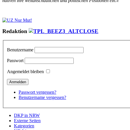
na­ti­ven ih­re welt­an­schau­li­chen und po­li­ti­schen Po­si­tio­nen ein.«
Redaktion
Benutzername
Passwort
Angemeldet bleiben
Passwort vergessen?
Benutzername vergessen?
DKP in NRW
Externe Seiten
Kategorien