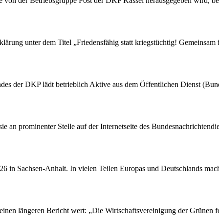
die von der Betriebsgruppe Post der DKP Kassel herausgegeben wird, be
rung unter dem Titel „Friedensfähig statt kriegstüchtig! Gemeinsam fü
des der DKP lädt betrieblich Aktive aus dem Öffentlichen Dienst (Bu
 sie an prominenter Stelle auf der Internetseite des Bundesnachrichten
26 in Sachsen-Anhalt. In vielen Teilen Europas und Deutschlands macht
einen längeren Bericht wert: „Die Wirtschaftsvereinigung der Grünen fo