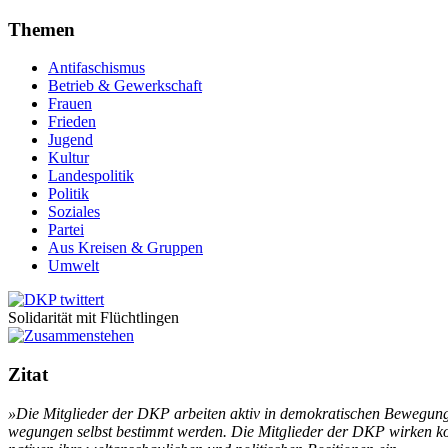
Themen
Antifaschismus
Betrieb & Gewerkschaft
Frauen
Frieden
Jugend
Kultur
Landespolitik
Politik
Soziales
Partei
Aus Kreisen & Gruppen
Umwelt
Solidarität mit Flüchtlingen
Zitat
»Die Mit­glie­der der DKP ar­bei­ten ak­tiv in de­mo­kra­ti­schen Be­we­gu
we­gun­gen selbst be­stimmt wer­den. Die Mit­glie­der der DKP wir­ken kon­s