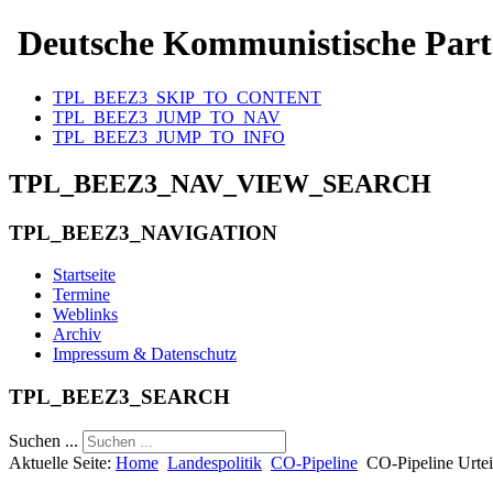
Deutsche Kommunistische Part
TPL_BEEZ3_SKIP_TO_CONTENT
TPL_BEEZ3_JUMP_TO_NAV
TPL_BEEZ3_JUMP_TO_INFO
TPL_BEEZ3_NAV_VIEW_SEARCH
TPL_BEEZ3_NAVIGATION
Startseite
Termine
Weblinks
Archiv
Impressum & Datenschutz
TPL_BEEZ3_SEARCH
Suchen ...
Aktuelle Seite:
Home
Landespolitik
CO-Pipeline
CO-Pipeline Urteil