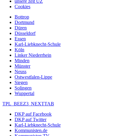
unsere zeit UZ
Cookies
Bottrop
Dortmund
Düren
Düsseldorf
Essen
Karl-Liebknecht-Schule
Köln
Linker Niederrhein
Minden
Münster
Neuss
Ostwestfalen-Lippe
Siegen
Solingen
Wuppertal
TPL_BEEZ3_NEXTTAB
DKP auf Facebook
DKP auf Twitter
Karl-Liebknecht-Schule
Kommunisten.de
Kommunisten TV