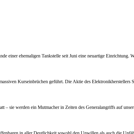
nde einer ehemaligen Tankstelle seit Juni eine neuartige Einrichtung. 
assiven Kurseinbrüchen geführt. Die Aktie des Elektronikherstellers S
att – sie werden ein Mutmacher in Zeiten des Generalangriffs auf unser
offenbaren in aller Deutlichkeit sowohl den Unwillen als auch die Unf