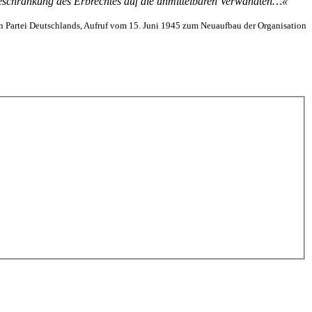
 Beschränkung des Erbrechtes auf die unmittelbaren Verwandten…«
n Partei Deutschlands, Aufruf vom 15. Juni 1945 zum Neuaufbau der Organisation