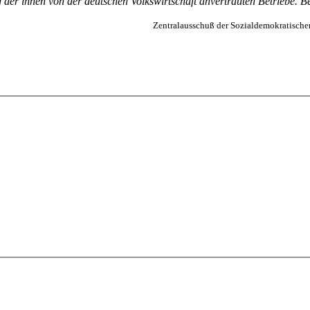
g der ihnen von der deutschen Volkswirtschaft anvertrauten Betriebe.
Zentralausschuß der Sozialdemokratische