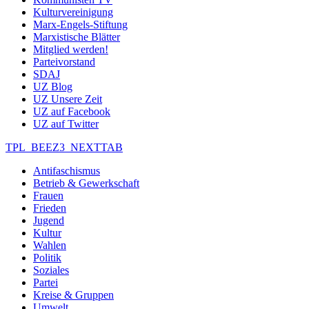
Kulturvereinigung
Marx-Engels-Stiftung
Marxistische Blätter
Mitglied werden!
Parteivorstand
SDAJ
UZ Blog
UZ Unsere Zeit
UZ auf Facebook
UZ auf Twitter
TPL_BEEZ3_NEXTTAB
Antifaschismus
Betrieb & Gewerkschaft
Frauen
Frieden
Jugend
Kultur
Wahlen
Politik
Soziales
Partei
Kreise & Gruppen
Umwelt