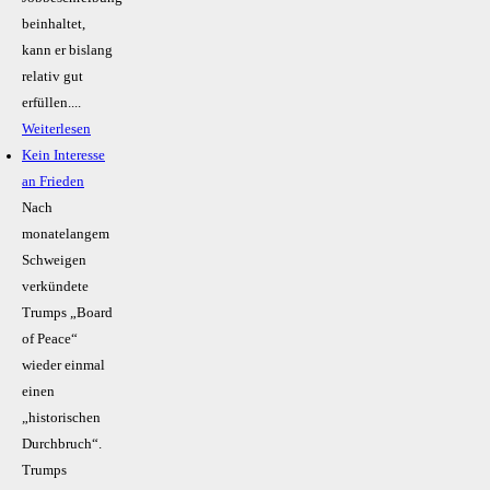
beinhaltet,
kann er bislang
relativ gut
erfüllen....
Weiterlesen
Kein Inte­resse
an Frieden
Nach
monatelangem
Schweigen
verkündete
Trumps „Board
of Peace“
wieder einmal
einen
„historischen
Durchbruch“.
Trumps