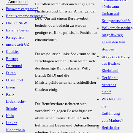
Betroffen waren aber auch engagierte
«Nein zum
Passwort vergessen?
Pazifisten und Christen, Anhänger der
Umbau auf
Benutzername vergessen?
DFU. Um mit einem Berufsverbot
Kriegswirtschaft!»
DKP in NRW
bedroht oder bedacht zu werden
Völkerrechtswidrig
Externe Seiten
genügte es, linke politische Positionen
Angriffskrieg
Kategorien
einzunehmen.
gegen den Iran
unsere zeit UZ
stoppen!
Cookies
Dieses politisch linke Spektrum sollte
Gruppenberatung
Bottrop
zerschlagen werden. Darin waren sich
des Bezirks
Dortmund
der damalige Bundeskanzler Willy
Rheinland
Düren
Brandt (SPD) und die
Der Markt
Düsseldorf
Ministerpräsidenten unterschiedlicher
richtet es
Essen
Couleur einig.
nicht!
Karl-
Was folgt auf
Liebknecht-
Die Berufsverbote richteten sich
die
Schule
vornehmlich gegen Beschäftigte im
Entführung
Köln
öffentlichen Dienst. Hier ließ sich
von Maduro?
Linker
trefflich mit Lügen und Unterstellungen
Bericht der
Niederrhein
arbeiten: LehrerInnen würden die