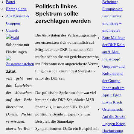
Partei
Befreiung
Politisch linkes
Ehrengalerie
Europas von
Spektrum sollte
Aus Kreisen &
Faschismus
zerschlagen werden
Gruppen
und Krieg –
Umwelt
und heute?
Die Aktivitäten des Verfas­sungs­schut­
Rote Maifeier
zes erstreck­ten sich vornehm­lich auf
Solidarität mit
der DKP Köln
Mitglie­der der DKP. In meinem Fall
Flüchtlingen
am 9. Mai!
reichte schon die mit gerichts­ver­wert­ba­
Preisstopp!
ren Erkennt­nis­sen ange­rei­cherte Vermu­
Gruppen- und
Zitat
tung, dass ich »zumin­dest Sympa­thi­
Kulturabend
»Es geht um
sant« der DKP sei.
der Gruppe
das Über­le­ben
Innenstadt im
der Men­schen
Das politische Spektrum aber war viel
April: Egon
auf der Er­de
breiter als die DKP-Schublade: MSB
Erwin Kisch
über­haupt.
Spartakus, Jusos, der SHB. Es gab
Ostermarsch:
Dar­um: Nichts
politische Berührungspunkte. Ein
Auf die Straße
ver­wi­schen,
Beispiel: die Stamokap-
– gegen Krieg,
aber al­les Tren­
Sympathisanten. Dafür ein Beispiel mit
Hochrüstung