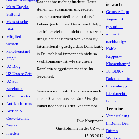
Das aber hat nicht gefruchtet. Heute
ist auch
Marx-Engels-
stehen wir zusammen, ungeachtet
Genosse Jupp
Stiftung
unserer unterschiedlichen politischen
Angenfort
Marxistische
Lebensgeschichten. Das ist ein Erfolg,
gestorben
Blätter
der früher vielleicht nicht denkbar war.
»…wirkt
Mitglied
Jüngst hat der Bericht von »amnesty
nachhaltig«
werden!
international« gezeigt, dass Demokratie
Kohle –
Parteivorstand
in Deutschland immer noch nicht so
Kappes –
SDAJ
»vollkommen« ist, wie sie unsere
Klassenkampf
UZ Blog
Kanzlerin suggerieren möchte. Im
18. BDK -
UZ Unsere Zeit
Gegenteil.
Dokumentation
UZ auf
Luxemburg-
Facebook
Seien wir nicht satt! Behalten wir auch
Liebknecht-
UZ auf Twitter
nach 40 Jahren unseren Zorn! Es gibt
Fonds
Antifaschismus
immer noch viel zu tun. Venceremos!
Termine
Betrieb &
Veranstaltung
Gewerkschaft
Uwe Koopmann
in Bonn: Den
Frauen
Gastkolumne in der UZ vom
Dritten
Frieden
15.06.2012
Weltkrieg