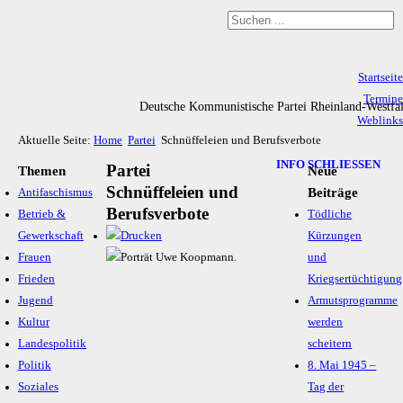
Startseite
Termine
Deutsche Kommunistische Partei Rheinland-Westfa
Weblinks
Aktuelle Seite:
Home
Partei
Schnüffeleien und Berufsverbote
Archiv
Impressum & Datenschutz
INFO SCHLIESSEN
Partei
Themen
Neue
Schnüffeleien und
Beiträge
Antifaschismus
Berufsverbote
Betrieb &
Tödliche
Gewerkschaft
Kürzungen
Frauen
und
Frieden
Kriegsertüchtigung
Jugend
Armutsprogramme
Kultur
werden
Landespolitik
scheitern
Politik
8. Mai 1945 –
Soziales
Tag der