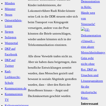
Demonstration
Minden
Kinder indoktrinieren, der
in Köln:
Münster
Lokomotivführer Rudi Röder könnte
Hände weg
Neuss
seine Lok in die DDR steuern oder sich
von
Ostwestfalen-
beim Transport von Kriegsgerät
Venezuela!
Lippe
verweigern, andere von der Post
Siegen
könnten die Briefe unterschlagen,
Solingen
wieder andere könnten sich in der
Wuppertal
Telekommunikation einnisten.
DKP auf
Facebook
Alle diese Vorwürfe trafen nicht zu.
DKP auf
Aber sie haben dazu beigetragen, dass
Twitter
berufliche Entwicklungen zerstört
Karl-
wurden, dass Menschen gezielt und
Liebknecht-
bewusst in soziale Abgründe gestoßen
Schule
wurden, dass – über den Kreis der
Kommunisten.de
Betroffenen hinaus – Angst und
Kommunisten
Duckmäusertum geschürt wurden.
TV
Interessant
Kulturvereinigung