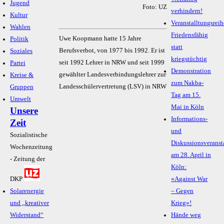
Jugend
Foto: UZ
verhindern!
Kultur
Veranstalltungsreih
Wahlen
Friedensfähig
Uwe Koopmann hatte 15 Jahre
Politik
statt
Berufsverbot, von 1977 bis 1992. Er ist
Soziales
kriegstüchtig
seit 1992 Lehrer in NRW und seit 1999
Partei
Demonstration
gewählter Landesverbindungslehrer zur
Kreise &
zum Nakba-
Landesschülervertretung (LSV) in NRW
Gruppen
Tag am 15.
Umwelt
Mai in Köln
Unsere
Informations-
Zeit
und
Sozialistische
Diskussionsveranst
Wochenzeitung
am 28. April in
- Zeitung der
Köln:
DKP
«Against War
Solarenergie
– Gegen
und „kreativer
Krieg»!
Widerstand“
Hände weg