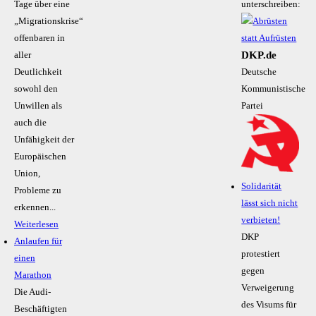
Tage über eine
unterschreiben:
„Migrationskrise“
offenbaren in
DKP.de
aller
Deutlichkeit
Deutsche
sowohl den
Kommunistische
Unwillen als
Partei
auch die
Unfähigkeit der
Europäischen
Union,
Solidarität
Probleme zu
lässt sich nicht
erkennen...
verbieten!
Weiterlesen
DKP
Anlaufen für
protestiert
einen
gegen
Marathon
Verweigerung
Die Audi-
des Visums für
Beschäftigten