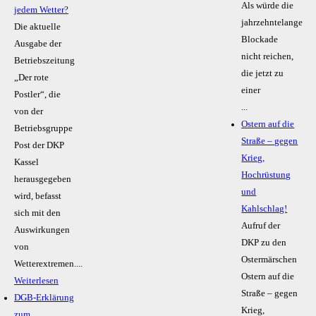
Als würde die
jedem Wetter?
jahrzehntelange
Die aktuelle
Blockade
Ausgabe der
nicht reichen,
Betriebszeitung
die jetzt zu
„Der rote
einer
Postler“, die
...
von der
Ostern auf die
Betriebsgruppe
Straße – gegen
Post der DKP
Krieg,
Kassel
Hochrüstung
herausgegeben
und
wird, befasst
Kahlschlag!
sich mit den
Aufruf der
Auswirkungen
DKP zu den
von
Ostermärschen
Wetterextremen....
Ostern auf die
Weiterlesen
Straße – gegen
DGB-Erklärung
Krieg,
zum