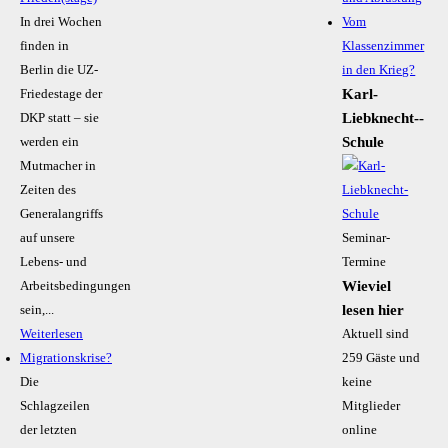
In drei Wochen
Vom
finden in
Klassenzimmer
Berlin die UZ-
in den Krieg?
Karl-
Friedestage der
Liebknecht-­
DKP statt – sie
Schule
werden ein
Mutmacher in
Zeiten des
Generalangriffs
auf unsere
Seminar-
Lebens- und
Termine
Wieviel
Arbeitsbedingungen
lesen hier
sein,...
Weiterlesen
Aktuell sind
Migrationskrise?
259 Gäste und
Die
keine
Schlagzeilen
Mitglieder
der letzten
online