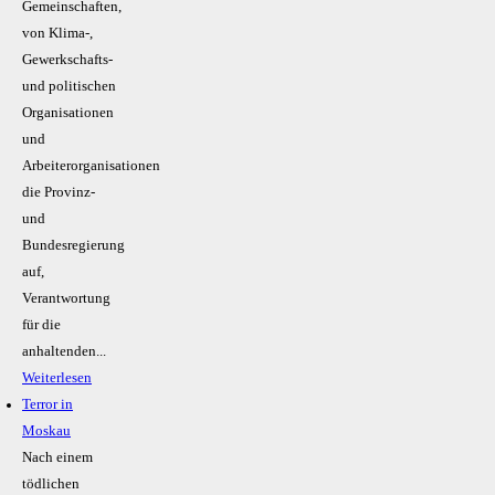
Gemeinschaften,
von Klima-,
Gewerkschafts-
und politischen
Organisationen
und
Arbeiterorganisationen
die Provinz-
und
Bundesregierung
auf,
Verantwortung
für die
anhaltenden...
Weiterlesen
Terror in
Moskau
Nach einem
tödlichen