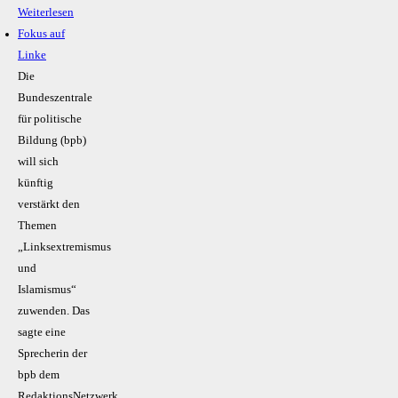
Weiterlesen
Fokus auf
Linke
Die
Bundeszentrale
für politische
Bildung (bpb)
will sich
künftig
verstärkt den
Themen
„Linksextremismus
und
Islamismus“
zuwenden. Das
sagte eine
Sprecherin der
bpb dem
RedaktionsNetzwerk