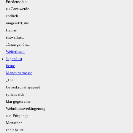
Friedensplan
zu Gaza werde
endlich
umgesetzt, die
Hamas
entwaffnet.
„Gaza gehört...
Weiterlesen
Jugend ist
keine
Manövriermasse
„Die
Gewerkschaftsjugend
spricht sich
klar gegen eine
Wehrdienstverlängerung
aus. Für junge
Menschen
zählt heute