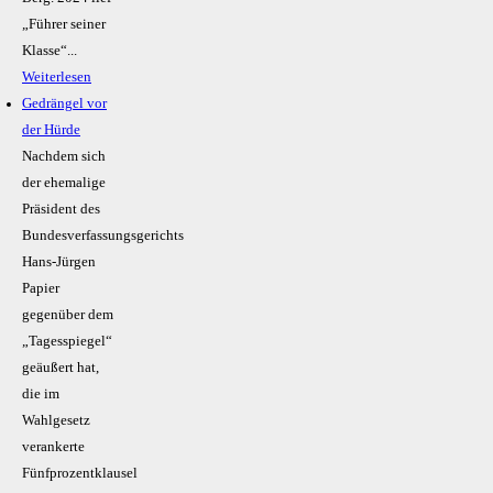
„Führer seiner
Klasse“...
Weiterlesen
Gedrängel vor
der Hürde
Nachdem sich
der ehemalige
Präsident des
Bundesverfassungsgerichts
Hans-Jürgen
Papier
gegenüber dem
„Tagesspiegel“
geäußert hat,
die im
Wahlgesetz
verankerte
Fünfprozentklausel