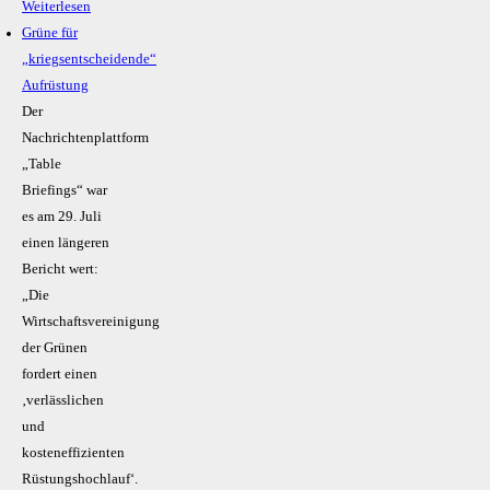
Weiterlesen
Grüne für
„kriegsentscheidende“
Aufrüstung
Der
Nachrichtenplattform
„Table
Briefings“ war
es am 29. Juli
einen längeren
Bericht wert:
„Die
Wirtschaftsvereinigung
der Grünen
fordert einen
‚verlässlichen
und
kosteneffizienten
Rüstungshochlauf‘.