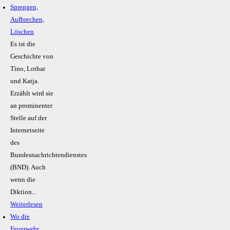
Sprengen,
Aufbrechen,
Löschen
Es ist die
Geschichte von
Tino, Lothar
und Katja.
Erzählt wird sie
an prominenter
Stelle auf der
Internetseite
des
Bundesnachrichtendienstes
(BND). Auch
wenn die
Diktion...
Weiterlesen
Wo die
Feuerwehr