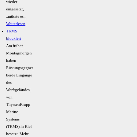
wieder
eingesetzt,
„müsste es...
Weiterlesen
TKMS
blockiert
Am frühen
Montagmorgen
haben
Rüstungsgegner
beide Eingänge
des
Werftgeländes
von
ThyssenKrupp
Marine
Systems
(TKMS) in Kiel
besetzt. Mehr