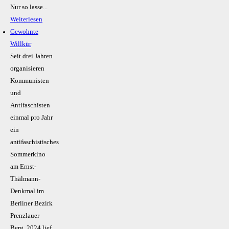
Nur so lasse...
Weiterlesen
Gewohnte
Willkür
Seit drei Jahren
organisieren
Kommunisten
und
Antifaschisten
einmal pro Jahr
ein
antifaschistisches
Sommerkino
am Ernst-
Thälmann-
Denkmal im
Berliner Bezirk
Prenzlauer
Berg. 2024 lief