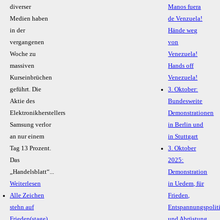
diverser
Manos fuera
Medien haben
de Venzuela!
in der
Hände weg
vergangenen
von
Woche zu
Venezuela!
massiven
Hands off
Kurseinbrüchen
Venezuela!
geführt. Die
3. Oktober:
Aktie des
Bundesweite
Elektronikherstellers
Demonstrationen
Samsung verlor
in Berlin und
an nur einem
in Stuttgart
Tag 13 Prozent.
3. Oktober
Das
2025:
„Handelsblatt“...
Demonstration
Weiterlesen
in Uedem, für
Alle Zeichen
Frieden,
stehn auf
Entspannungspolit
Frieden(stage)
und Abrüstung