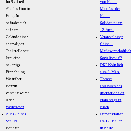
Im Stadtteil
von Kuba!
Alcides Pino in
Manifest der
Holguín
Kuba-
befindet sich
Solidarität am
auf dem
12. April
Gelände einer
Veranstaltung:
ehemaligen
China –
Tankstelle seit
Marktwirtschaftlic
Juni eine
Sozialismus!?
neuartige
DKP Köln lädt
Einrichtung.
zum 8. März
Wo früher
Theater
Benzin
anlässlich des
verkauft wurde,
Internationalen
laden...
Frauentags in
Weiterlesen
Essen
Alles Chinas
Demonstration
Schuld?
am 17. Januar
Berichte
in Köln: