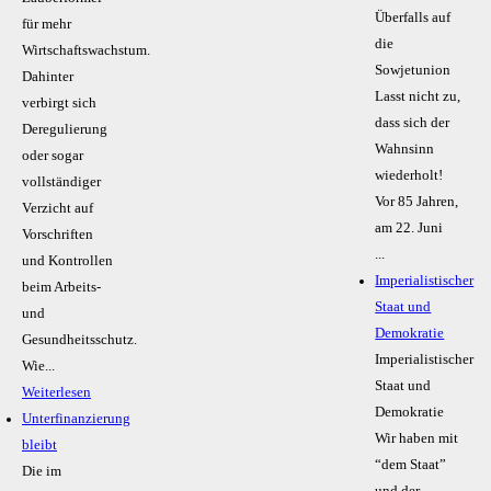
Überfalls auf
für mehr
die
Wirtschaftswachstum.
Sowjetunion
Dahinter
Lasst nicht zu,
verbirgt sich
dass sich der
Deregulierung
Wahnsinn
oder sogar
wiederholt!
vollständiger
Vor 85 Jahren,
Verzicht auf
am 22. Juni
Vorschriften
...
und Kontrollen
Imperialistischer
beim Arbeits-
Staat und
und
Demokratie
Gesundheitsschutz.
Imperialistischer
Wie...
Staat und
Weiterlesen
Demokratie
Unterfinanzierung
Wir haben mit
bleibt
“dem Staat”
Die im
und der