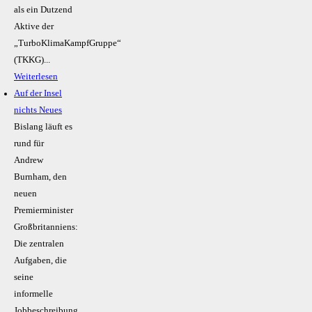
als ein Dutzend
Aktive der
„TurboKlimaKampfGruppe“
(TKKG)...
Weiterlesen
Auf der Insel
nichts Neues
Bislang läuft es
rund für
Andrew
Burnham, den
neuen
Premierminister
Großbritanniens:
Die zentralen
Aufgaben, die
seine
informelle
Jobbeschreibung