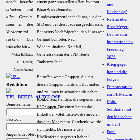
nen­de bei­sei­te
einem ganz speziellen »Berufsverbot«:
und
schie­ben und
Klaus-Uwe Benneter,
Kahlschlag!
al­les Ge­mein­
Bundesvorsitzender der Jusos, aus der
Referat über
sa­me in den
SPD und bei den Jusos ausgeschlossen.
Rosa Meyer-
Vor­der­grund
Benneters Nachfolger bei den Jusos war
Leviné zum
rü­cken. Das
Gerhard Schröder. Nach
Internationalen
wün­sche ich.«
Wiederaufnahme: Kniefall,
Frauentag
Generalsekretär der SPD. Heute:
Walter Ballhause
2026
Taubenzüchter.
(1911–1991)
Krieg gegen
Arbeiter­foto­graf
Iran und die
Betroffen waren Gruppen, die mit
Folgen
Redaktion
diesen Gruppen nichts am Hut hatten
Demonstration
und zu ihnen in scharfer politischer
am 14. März in
Konkurrenz standen: die sogenannten
Köln:
Benutzername
K?Gruppen. Die einen hatten das
Solidarität mit
Etikett der »Stalinisten«, die anderen
den Menschen
Passwort
das der »Maoisten«. Geschenkt wurde
im Iran!
sich nichts. Das musste den
Ford-
Angemeldet bleiben
Klassenfeind begeistert haben!
Vertrauensleute: