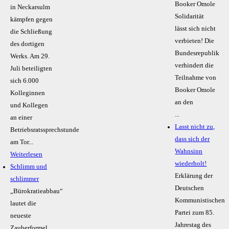
Booker Omole
in Neckarsulm
Solidarität
kämpfen gegen
lässt sich nicht
die Schließung
verbieten! Die
des dortigen
Bundesrepublik
Werks. Am 29.
verhindert die
Juli beteiligten
Teilnahme von
sich 6.000
Booker Omole
Kolleginnen
an den
und Kollegen
...
an einer
Lasst nicht zu,
Betriebsratssprechstunde
dass sich der
am Tor...
Wahnsinn
Weiterlesen
wiederholt!
Schlimm und
Erklärung der
schlimmer
Deutschen
„Bürokratieabbau“
Kommunistischen
lautet die
Partei zum 85.
neueste
Jahrestag des
Zauberformel