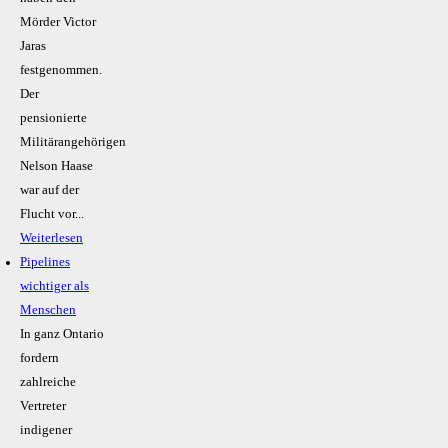
Mörder Victor
Jaras
festgenommen.
Der
pensionierte
Militärangehörigen
Nelson Haase
war auf der
Flucht vor...
Weiterlesen
Pipelines
wichtiger als
Menschen
In ganz Ontario
fordern
zahlreiche
Vertreter
indigener