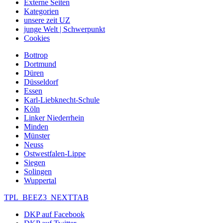
Externe Seiten
Kategorien
unsere zeit UZ
junge Welt | Schwerpunkt
Cookies
Bottrop
Dortmund
Düren
Düsseldorf
Essen
Karl-Liebknecht-Schule
Köln
Linker Niederrhein
Minden
Münster
Neuss
Ostwestfalen-Lippe
Siegen
Solingen
Wuppertal
TPL_BEEZ3_NEXTTAB
DKP auf Facebook