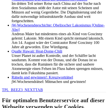
Im dritten Teil seiner Reise nach China auf der Suche nach
dem Sozialismus stößt der Autor mit seinen Scheinen und
Münzen auf wenig Gegenliebe. Die Digitalisierung und der
dafür notwendige infrastrukturelle Ausbau sind weit
fortgeschritten.
jW-Wochenendgeschichte: Obelixscher Lakonismus [Online-
Abo]
Andreas Maier hat mindestens eines als Kind von Goscinny
gelernt: Lakonie. Mit einem Kind spricht niemand lakonisch.
Am 14. August wäre der Comicautor René Goscinny 100
Jahre alt geworden. Eine Würdigung.
Qualle Hawaii: Heat-Dome-Chili
Unser Planet ist außer Kontrolle, und der Schäffer lacht
saudumm. Kommt von der Donau, und die Donau ist so
trocken, dass die Rumänen für die sichere und saubere
Atomenergie einen Felsen im Fluss haben sprengen müssen,
damit kein Fukushima passiert.
Rätseln und gewinnen!: Kreuzworträtsel
jW-Wochenendrätsel: Mitmachen und gewinnen!
TPL_BEEZ3_NEXTTAB
Für optimalen Benutzerservice auf dieser
Webseite verwenden wir Cookies.