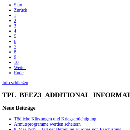
Start
Zurück
1
2
3
4
5
6
7
8
9
10
Weiter
Ende
Info schließen
TPL_BEEZ3_ADDITIONAL_INFORMA
Neue Beiträge
Tödliche Kürzungen und Kriegsertüchtigung
Armutsprogramme werden scheitern
8. Mai 1945 – Tag der Befreiung Europas von Faschismus