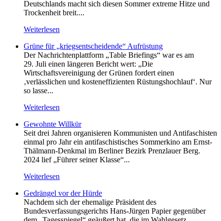
Deutschlands macht sich diesen Sommer extreme Hitze und
Trockenheit breit....
Weiterlesen
Grüne für „kriegsentscheidende“ Aufrüstung
Der Nachrichtenplattform „Table Briefings“ war es am
29. Juli einen längeren Bericht wert: „Die
Wirtschaftsvereinigung der Grünen fordert einen
‚verlässlichen und kosteneffizienten Rüstungshochlauf‘. Nur
so lasse...
Weiterlesen
Gewohnte Willkür
Seit drei Jahren organisieren Kommunisten und Antifaschisten
einmal pro Jahr ein antifaschistisches Sommerkino am Ernst-
Thälmann-Denkmal im Berliner Bezirk Prenzlauer Berg.
2024 lief „Führer seiner Klasse“...
Weiterlesen
Gedrängel vor der Hürde
Nachdem sich der ehemalige Präsident des
Bundesverfassungsgerichts Hans-Jürgen Papier gegenüber
dem „Tagesspiegel“ geäußert hat, die im Wahlgesetz