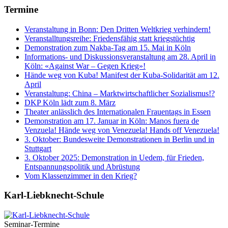
Termine
Veranstaltung in Bonn: Den Dritten Weltkrieg verhindern!
Veranstalltungsreihe: Friedensfähig statt kriegstüchtig
Demonstration zum Nakba-Tag am 15. Mai in Köln
Informations- und Diskussionsveranstaltung am 28. April in
Köln: «Against War – Gegen Krieg»!
Hände weg von Kuba! Manifest der Kuba-Solidarität am 12.
April
Veranstaltung: China – Marktwirtschaftlicher Sozialismus!?
DKP Köln lädt zum 8. März
Theater anlässlich des Internationalen Frauentags in Essen
Demonstration am 17. Januar in Köln: Manos fuera de
Venzuela! Hände weg von Venezuela! Hands off Venezuela!
3. Oktober: Bundesweite Demonstrationen in Berlin und in
Stuttgart
3. Oktober 2025: Demonstration in Uedem, für Frieden,
Entspannungspolitik und Abrüstung
Vom Klassenzimmer in den Krieg?
Karl-Liebknecht-­Schule
Seminar-Termine