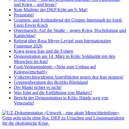
und Krieg – und heute?
Rote Maifeier der DKP Köln am 9. Mai!
Preisstopp!
Gruppen- und Kulturabend der Gruppe Innenstadt im April:
Egon Erwin Kisch
Ostermarsch: Auf die Straße – gegen Krieg, Hochrüstung und
Kahlschlag!
Referat über Rosa Meyer-Leviné zum Internationalen
Frauentag 2026
Krieg gegen Iran und die Folgen
Demonstration am 14. März in Köln: Solidarität mit den
Menschen im Iran!
Ford-Vertrauensleute: «Nein zum Umbau auf
Kriegswirtschaft!»
Völkerrechtswidrigen Angriffskrieg gegen den Iran stoppen!
Gruppenberatung des Bezirks Rheinland
Der Markt richtet es nicht!
Was folgt auf die Entführung von Maduro?
Bericht der Demonstration in Köln: Hände weg von
Venezuela!