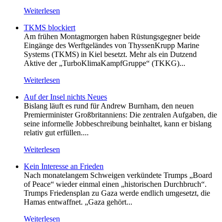
Weiterlesen
TKMS blockiert
Am frühen Montagmorgen haben Rüstungsgegner beide
Eingänge des Werftgeländes von ThyssenKrupp Marine
Systems (TKMS) in Kiel besetzt. Mehr als ein Dutzend
Aktive der „TurboKlimaKampfGruppe“ (TKKG)...
Weiterlesen
Auf der Insel nichts Neues
Bislang läuft es rund für Andrew Burnham, den neuen
Premierminister Großbritanniens: Die zentralen Aufgaben, die
seine informelle Jobbeschreibung beinhaltet, kann er bislang
relativ gut erfüllen....
Weiterlesen
Kein Inte­resse an Frieden
Nach monatelangem Schweigen verkündete Trumps „Board
of Peace“ wieder einmal einen „historischen Durchbruch“.
Trumps Friedensplan zu Gaza werde endlich umgesetzt, die
Hamas entwaffnet. „Gaza gehört...
Weiterlesen