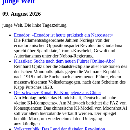
junge Welt
09. August 2026
junge Welt. Die linke Tageszeitung.
Ecuador: »Ecuador ist heute praktisch ein Narcostaat«
Die Parlamentsabgeordnete Jahiren Noriega von der
ecuadorianischen Oppositionspartei Revolución Ciudadana
spricht über Spardiktate, Trump-Kuschelei, Gewalt und
Autoritarismus unter der Noboa-Regierung.
Klassiker: Suche nach dem neuen Führer [Online-Abo]
Reinhard Opitz über die Staatstreichpläne aller Fraktionen des
deutschen Monopolkapitals gegen die Weimarer Republik
nach 1918 und die Suche nach einem neuen Führer, einem
massenwirksamen Volksdemagogen, nach dem Scheitern des
Kapp-Putsches 1920.
Der schwarze Kanal: KI-Kompetenz aus China
Am Montag meldet das Handelsblatt, Deutschland habe
»keine KI-Kompetenz«. Am Mittwoch berichtet die FAZ von
Konsequenzen: Das chinesische KI-Modell von Moonshot AI
soll vor allem hierzulande verkauft werden. Der Spiegel
bemüht Marx, um wieder einmal den Untergang
anzukündigen.
Volksrepublik: Das Land der digitalen Revolution