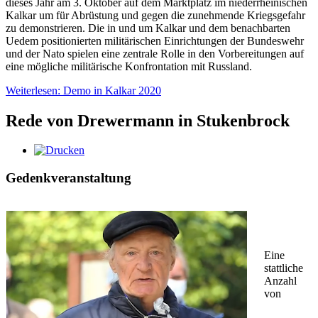
dieses Jahr am 3. Oktober auf dem Marktplatz im niederrheinischen
Kalkar um für Abrüstung und gegen die zunehmende Kriegsgefahr
zu demonstrieren. Die in und um Kalkar und dem benachbarten
Uedem positionierten militärischen Einrichtungen der Bundeswehr
und der Nato spielen eine zentrale Rolle in den Vorbereitungen auf
eine mögliche militärische Konfrontation mit Russland.
Weiterlesen: Demo in Kalkar 2020
Rede von Drewermann in Stukenbrock
Gedenkveranstaltung
Eine
stattliche
Anzahl
von