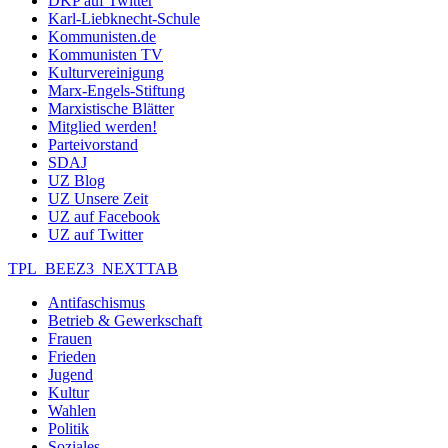
DKP auf Twitter
Karl-Liebknecht-Schule
Kommunisten.de
Kommunisten TV
Kulturvereinigung
Marx-Engels-Stiftung
Marxistische Blätter
Mitglied werden!
Parteivorstand
SDAJ
UZ Blog
UZ Unsere Zeit
UZ auf Facebook
UZ auf Twitter
TPL_BEEZ3_NEXTTAB
Antifaschismus
Betrieb & Gewerkschaft
Frauen
Frieden
Jugend
Kultur
Wahlen
Politik
Soziales