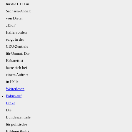
für die CDU in
Sachsen-Anhalt
von Dieter
„Didi“
Hallervorden
sorgt in der
CDU-Zentrale
für Unmut. Der
Kabarettist
hatte sich bei
einem Auftritt
in Halle...
Weiterlesen
Fokus auf
Linke
Die
Bundeszentrale
für politische
Bildung (bpb)