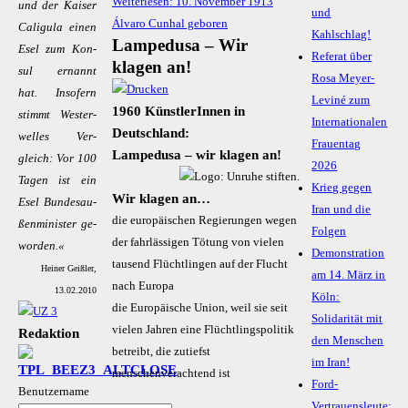
Weiterlesen: 10. November 1913
und der Kai­ser
und
Álvaro Cunhal geboren
Ca­li­gu­la ei­nen
Kahlschlag!
Lampedusa – Wir
Esel zum Kon­
Referat über
klagen an!
sul er­nannt
Rosa Meyer-
hat. In­so­fern
Leviné zum
1960 KünstlerInnen in
stimmt Wes­ter­
Internationalen
Deutschland:
wel­les Ver­
Frauentag
Lampedusa – wir klagen an!
gleich: Vor 100
2026
Ta­gen ist ein
Krieg gegen
Wir klagen an…
Esel Bun­des­au­
Iran und die
die europäischen Regierungen wegen
ßen­mi­nis­ter ge­
Folgen
der fahrlässigen Tötung von vielen
wor­den.«
Demonstration
tausend Flüchtlingen auf der Flucht
Heiner Geißler,
am 14. März in
nach Europa
13.02.2010
Köln:
die Europäische Union, weil sie seit
Solidarität mit
vielen Jahren eine Flüchtlingspolitik
Redaktion
den Menschen
betreibt, die zutiefst
im Iran!
menschenverachtend ist
Ford-
Benutzername
Vertrauensleute: