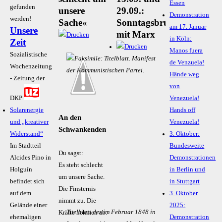
Essen
gefunden
unsere
29.09.:
Demonstration
werden!
Sache«
Sonntagsbrunch
am 17. Januar
Unsere
mit Marx
in Köln:
Zeit
Manos fuera
Sozialistische
de Venzuela!
Wochenzeitung
Hände weg
- Zeitung der
von
DKP
Venezuela!
Solarenergie
Hands off
An den
und „kreativer
Venezuela!
Schwankenden
Widerstand“
3. Oktober:
Im Stadtteil
Bundesweite
Du sagst:
Alcides Pino in
Demonstrationen
Es steht schlecht
Holguín
in Berlin und
um unsere Sache.
befindet sich
in Stuttgart
Die Finsternis
auf dem
3. Oktober
nimmt zu. Die
Gelände einer
2025:
Titelblatt des im Februar 1848 in
Kräfte nehmen ab.
ehemaligen
Demonstration