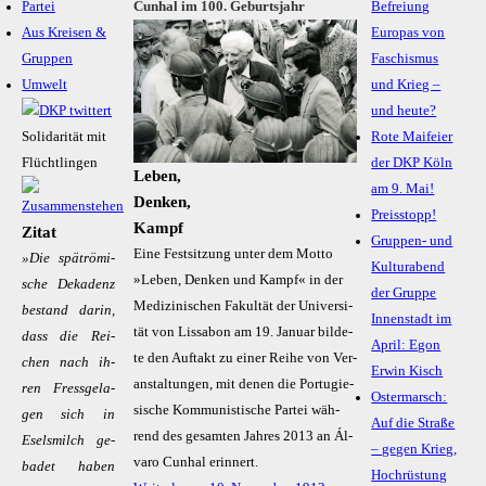
Partei
Cunhal im 100. Geburtsjahr
Befreiung
Aus Kreisen &
Europas von
Gruppen
Faschismus
Umwelt
und Krieg –
und heute?
Solidarität mit
Rote Maifeier
Flüchtlingen
der DKP Köln
Leben,
am 9. Mai!
Denken,
Preisstopp!
Kampf
Zitat
Gruppen- und
Ei­ne Fest­sit­zung un­ter dem Mot­to
»Die spät­rö­mi­
Kulturabend
»Le­ben, Den­ken und Kampf« in der
sche De­ka­denz
der Gruppe
Me­di­zi­ni­schen Fa­kul­tät der Uni­ver­si­
be­stand dar­in,
Innenstadt im
tät von Lis­sa­bon am 19. Ja­nu­ar bil­de­
dass die Rei­
April: Egon
te den Auf­takt zu ei­ner Rei­he von Ver­
chen nach ih­
Erwin Kisch
an­stal­tun­gen, mit de­nen die Por­tu­gie­
ren Fress­ge­la­
Ostermarsch:
si­sche Kom­mu­nis­ti­sche Par­tei wäh­
gen sich in
Auf die Straße
rend des ge­sam­ten Jah­res 2013 an Ál­
Esels­milch ge­
– gegen Krieg,
va­ro Cunhal er­in­nert.
ba­det ha­ben
Hochrüstung