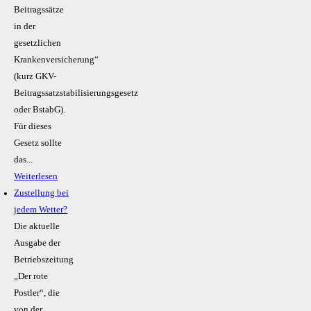
Beitragssätze
in der
gesetzlichen
Krankenversicherung“
(kurz GKV-
Beitragssatzstabilisierungsgesetz
oder BstabG).
Für dieses
Gesetz sollte
das...
Weiterlesen
Zustellung bei
jedem Wetter?
Die aktuelle
Ausgabe der
Betriebszeitung
„Der rote
Postler“, die
von der