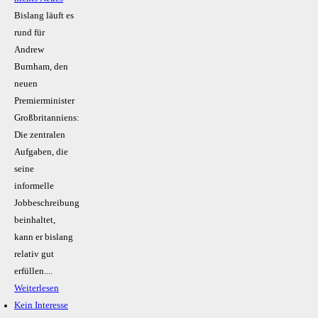
Bislang läuft es
rund für
Andrew
Burnham, den
neuen
Premierminister
Großbritanniens:
Die zentralen
Aufgaben, die
seine
informelle
Jobbeschreibung
beinhaltet,
kann er bislang
relativ gut
erfüllen....
Weiterlesen
Kein Inte­resse