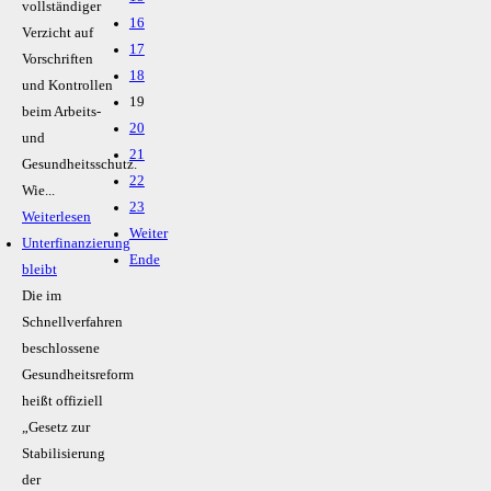
vollständiger
16
Verzicht auf
17
Vorschriften
18
und Kontrollen
19
beim Arbeits-
20
und
21
Gesundheitsschutz.
22
Wie...
23
Weiterlesen
Weiter
Unterfinanzierung
Ende
bleibt
Die im
Schnellverfahren
beschlossene
Gesundheitsreform
heißt offiziell
„Gesetz zur
Stabilisierung
der