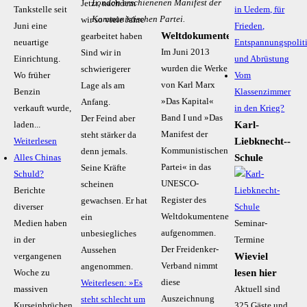
London erschienenen Manifest der
Jetzt, nachdem
Tankstelle seit
in Uedem, für
Kommunistischen Partei.
wir so viele Jahre
Juni eine
Frieden,
Weltdokumentenerbe
gearbeitet haben
neuartige
Entspannungspolit
Im Juni 2013
Sind wir in
Einrichtung.
und Abrüstung
wurden die Werke
schwierigerer
Wo früher
Vom
von Karl Marx
Lage als am
Benzin
Klassenzimmer
»Das Kapital«
Anfang.
verkauft wurde,
in den Krieg?
Band I und »Das
Der Feind aber
Karl-
laden...
Manifest der
steht stärker da
Liebknecht-­
Weiterlesen
Kommunistischen
denn jemals.
Schule
Alles Chinas
Partei« in das
Seine Kräfte
Schuld?
UNESCO-
scheinen
Berichte
Register des
gewachsen. Er hat
diverser
Weltdokumentenerbes
ein
Medien haben
Seminar-
aufgenommen.
unbesiegliches
in der
Termine
Der Freidenker-
Aussehen
Wieviel
vergangenen
Verband nimmt
angenommen.
lesen hier
Woche zu
diese
Weiterlesen: »Es
massiven
Aktuell sind
Auszeichnung
steht schlecht um
Kurseinbrüchen
325 Gäste und