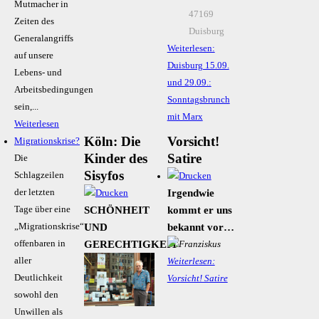
Mutmacher in
47169
Zeiten des
Duisburg
Generalangriffs
Weiterlesen:
auf unsere
Duisburg 15.09.
Lebens- und
und 29.09.:
Arbeitsbedingungen
Sonntagsbrunch
sein,...
mit Marx
Weiterlesen
Köln: Die
Vorsicht!
Migrationskrise?
Kinder des
Satire
Die
Sisyfos
Schlagzeilen
Irgendwie
der letzten
SCHÖNHEIT
kommt er uns
Tage über eine
UND
bekannt vor…
„Migrationskrise“
GERECHTIGKEIT
offenbaren in
aller
Weiterlesen:
Deutlichkeit
Vorsicht! Satire
sowohl den
Unwillen als