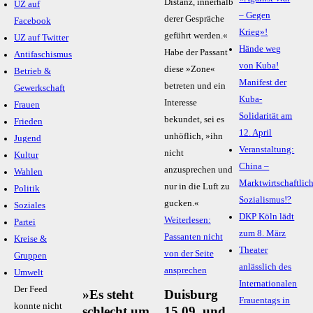
Distanz, innerhalb
UZ auf
– Gegen
derer Gespräche
Facebook
Krieg»!
geführt werden.«
UZ auf Twitter
Hände weg
Habe der Passant
Antifaschismus
von Kuba!
diese »Zone«
Betrieb &
Manifest der
betreten und ein
Gewerkschaft
Kuba-
Interesse
Frauen
Solidarität am
bekundet, sei es
Frieden
12. April
unhöflich, »ihn
Jugend
Veranstaltung:
nicht
Kultur
China –
anzusprechen und
Wahlen
Marktwirtschaftlic
nur in die Luft zu
Politik
Sozialismus!?
gucken.«
Soziales
DKP Köln lädt
Weiterlesen:
Partei
zum 8. März
Passanten nicht
Kreise &
Theater
von der Seite
Gruppen
anlässlich des
ansprechen
Umwelt
Internationalen
Der Feed
»Es steht
Duisburg
Frauentags in
konnte nicht
schlecht um
15.09. und