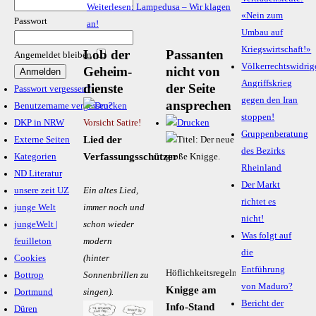
Weiterlesen: Lampedusa – Wir klagen
«Nein zum
Passwort
an!
Umbau auf
Kriegswirtschaft!»
Lob der
Passanten
Angemeldet bleiben
Völkerrechtswidrig
Ge­heim­
nicht von
Angriffskrieg
diens­te
der Seite
Passwort vergessen?
gegen den Iran
ansprechen
Benutzername vergessen?
stoppen!
Vorsicht Satire!
DKP in NRW
Gruppenberatung
Lied der
Externe Seiten
des Bezirks
Verfassungsschützer
Kategorien
Rheinland
ND Literatur
Der Markt
Ein altes Lied,
unsere zeit UZ
richtet es
immer noch und
junge Welt
nicht!
schon wieder
jungeWelt |
Was folgt auf
modern
feuilleton
die
(hinter
Cookies
Entführung
Höflichkeitsregeln
Sonnenbrillen zu
Bottrop
von Maduro?
Knigge am
singen).
Dortmund
Bericht der
Info-Stand
Düren