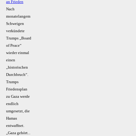
an Frieden
Nach
monatelangem
Schweigen
verkündete
Trumps „Board
of Peace“
wieder einmal
einen
„historischen
Durchbruch“.
Trumps
Friedensplan
zu Gaza werde
endlich
umgesetzt, die
Hamas
entwaffnet.
„Gaza gehört...