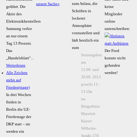
zum Anlass, die
unsere Sache«
geführt. Die
keine
Schriften in
Aktie des
Mitglieder
lockerer
Elektronikherstellers
online
Atmosphäre
Samsung verlor
unterschreiben:
vorzustellen und
an nur einem
lädt herzlich ein
Tag 13 Prozent.
zum
Das
Der Feed
Sonntagsbrunch
„Handelsblatt“...
konnte nicht
am
Weiterlesen
gefunden
15.09. und
Alle Zeichen
werden!
29.09. 2013
stehn auf
jeweils 11-
Frieden(stage)
13 Uhr
In drei Wochen
im
finden in
Bürgerbüro
Berlin die UZ-
Marxloh
Friedestage der
Kaiser-
DKP statt – sie
Wilhelm-
werden ein
Straße 278