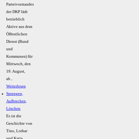
Parteivorstandes
der DKP lädt
betrieblich
Aktive aus dem
Öffentlichen
Dienst (Bund
und
Kommunen) für
Mittwoch, den
19. August,
ab...
Weiterlesen
Sprengen,
Aufbrechen,
Löschen
Es ist die
Geschichte von
Tino, Lothar
und Katja.