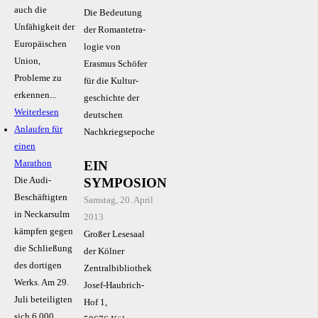
auch die
Die Bedeutung
Unfähigkeit der
der Roman­tetra­
Europäischen
logie von
Union,
Erasmus Schöfer
Probleme zu
für die Kultur­
erkennen...
geschichte der
Weiterlesen
deutschen
Anlaufen für
Nachkriegsepoche
einen
EIN
Marathon
SYMPOSION
Die Audi-
Beschäftigten
Samstag, 20. April
in Neckarsulm
2013
kämpfen gegen
Großer Lesesaal
die Schließung
der Kölner
des dortigen
Zentralbibliothek
Werks. Am 29.
Josef-Haubrich-
Juli beteiligten
Hof 1,
sich 6.000