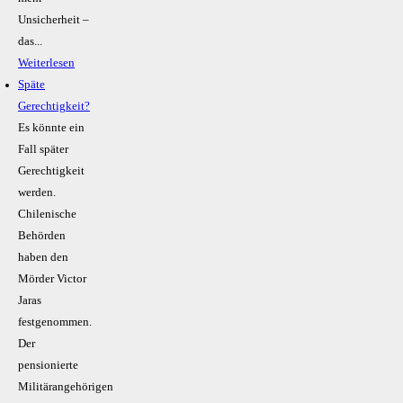
Unsicherheit –
das...
Weiterlesen
Späte
Gerechtigkeit?
Es könnte ein
Fall später
Gerechtigkeit
werden.
Chilenische
Behörden
haben den
Mörder Victor
Jaras
festgenommen.
Der
pensionierte
Militärangehörigen