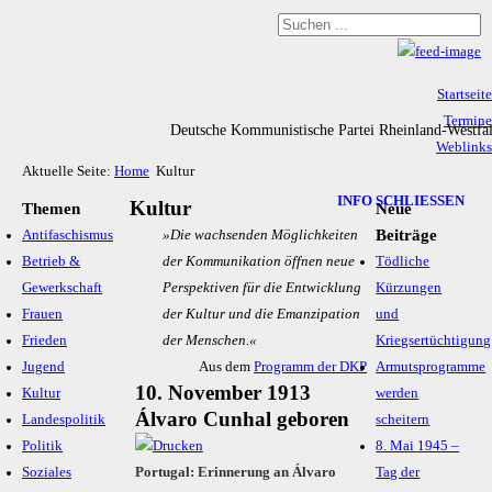
Startseite
Termine
Deutsche Kommunistische Partei Rheinland-Westfa
Weblinks
Aktuelle Seite:
Home
Kultur
Archiv
Impressum & Datenschutz
INFO SCHLIESSEN
Kultur
Themen
Neue
Beiträge
Antifaschismus
»Die wachsenden Möglichkeiten
Betrieb &
der Kommunikation öffnen neue
Tödliche
Gewerkschaft
Perspektiven für die Entwicklung
Kürzungen
Frauen
der Kultur und die Emanzipation
und
Frieden
der Menschen.«
Kriegsertüchtigung
Jugend
Aus dem
Programm der DKP
Armutsprogramme
10. November 1913
Kultur
werden
Álvaro Cunhal geboren
Landespolitik
scheitern
Politik
8. Mai 1945 –
Soziales
Portugal: Erinnerung an Álvaro
Tag der