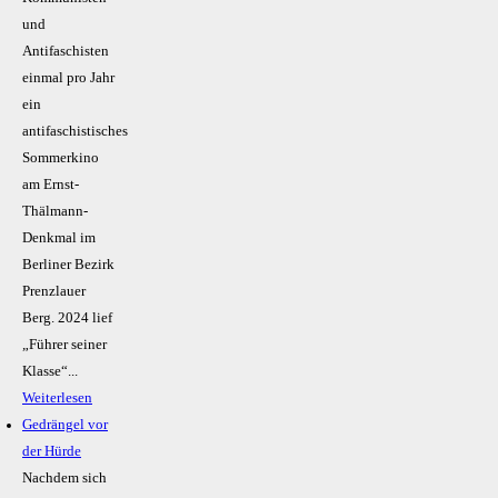
und
Antifaschisten
einmal pro Jahr
ein
antifaschistisches
Sommerkino
am Ernst-
Thälmann-
Denkmal im
Berliner Bezirk
Prenzlauer
Berg. 2024 lief
„Führer seiner
Klasse“...
Weiterlesen
Gedrängel vor
der Hürde
Nachdem sich