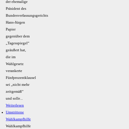
der ehemalige
Präsident des
Bundesverfassungsgerichts
Hans-Jürgen
Papier
gegenüber dem
„Tagesspiegel“
geäußert hat,
die im
Wahlgesetz
verankerte
Fünfprozentklausel
sei „nicht mehr
zeitgemäß“
und solle...
Weiterlesen
Umstrittene
Wahlkampfhilfe
Wahlkampfhilfe