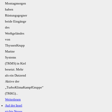
Montagmorgen
haben
Rüstungsgegner
beide Eingänge
des
Werftgeländes
von
ThyssenKrupp
Marine
Systems
(TKMS) in Kiel
besetzt. Mehr
als ein Dutzend
Aktive der
„TurboKlimaKampfGruppe“
(TKKG)...
Weiterlesen
Auf der Insel
nichts Neues