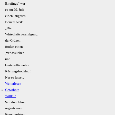
Briefings“ war
es am 29. Juli
einen längeren
Bericht wert:
„Die
Wirtschaftsvereinigung
der Grünen
fordert einen
‚verlässlichen
und
kosteneffizienten
Rüstungshochlauf‘.
Nur so lasse...
Weiterlesen
Gewohnte
Willkür
Seit drei Jahren
organisieren
Kommunisten