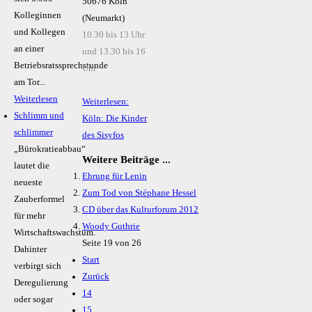
50676 Köln
Kolleginnen
(Neumarkt)
und Kollegen
10.30 bis 13 Uhr
an einer
und 13.30 bis 16
Betriebsratssprechstunde
Uhr
am Tor...
Weiterlesen
Weiterlesen:
Schlimm und
Köln: Die Kinder
schlimmer
des Sisyfos
„Bürokratieabbau“
Weitere Beiträge ...
lautet die
Ehrung für Lenin
neueste
Zum Tod von Stéphane Hessel
Zauberformel
CD über das Kulturforum 2012
für mehr
Woody Guthrie
Wirtschaftswachstum.
Seite 19 von 26
Dahinter
Start
verbirgt sich
Zurück
Deregulierung
14
oder sogar
15