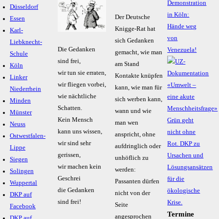
Demonstration
Düsseldorf
in Köln:
Der Deutsche
Essen
Hände weg
Knigge-Rat hat
Karl-
von
sich Gedanken
Liebknecht-
Die Gedanken
Venezuela!
gemacht, wie man
Schule
sind frei,
am Stand
Köln
wir tun sie erraten,
Kontakte knüpfen
Linker
wir fliegen vorbei,
kann, wie man für
Niederrhein
wie nächtliche
sich werben kann,
Minden
Schatten.
wann und wie
Münster
Kein Mensch
man wen
Neuss
kann uns wissen,
anspricht, ohne
Ostwestfalen-
wir sind sehr
aufdringlich oder
Lippe
gerissen,
unhöflich zu
Siegen
wir machen kein
werden:
Solingen
Geschrei
Passanten dürfen
Wuppertal
die Gedanken
nicht von der
DKP auf
sind frei!
Seite
Facebook
Termine
angesprochen
DKP auf