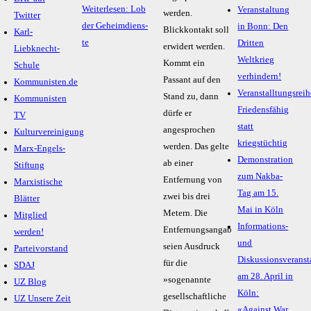
Weiterlesen: Lob
Veranstaltung
werden.
Twitter
der Ge­heim­diens­
in Bonn: Den
Blickkontakt soll
Karl-
te
Dritten
erwidert werden.
Liebknecht-
Weltkrieg
Kommt ein
Schule
verhindern!
Passant auf den
Kommunisten.de
Veranstalltungsreih
Stand zu, dann
Kommunisten
Friedensfähig
dürfe er
TV
statt
angesprochen
Kulturvereinigung
kriegstüchtig
werden. Das gelte
Marx-Engels-
Demonstration
ab einer
Stiftung
zum Nakba-
Entfernung von
Marxistische
Tag am 15.
zwei bis drei
Blätter
Mai in Köln
Metern. Die
Mitglied
Informations-
Entfernungsangaben
werden!
und
seien Ausdruck
Parteivorstand
Diskussionsveranst
für die
SDAJ
am 28. April in
»sogenannte
UZ Blog
Köln:
gesellschaftliche
UZ Unsere Zeit
«Against War