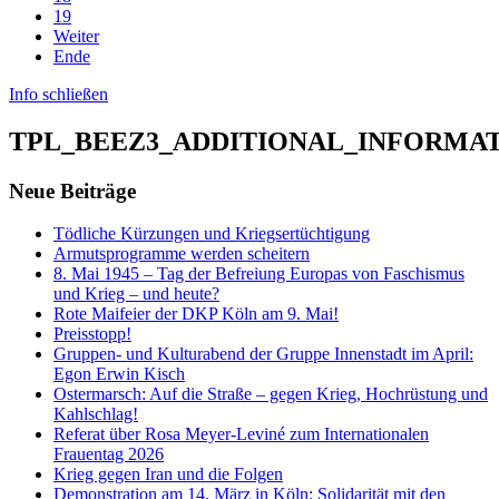
19
Weiter
Ende
Info schließen
TPL_BEEZ3_ADDITIONAL_INFORMA
Neue Beiträge
Tödliche Kürzungen und Kriegsertüchtigung
Armutsprogramme werden scheitern
8. Mai 1945 – Tag der Befreiung Europas von Faschismus
und Krieg – und heute?
Rote Maifeier der DKP Köln am 9. Mai!
Preisstopp!
Gruppen- und Kulturabend der Gruppe Innenstadt im April:
Egon Erwin Kisch
Ostermarsch: Auf die Straße – gegen Krieg, Hochrüstung und
Kahlschlag!
Referat über Rosa Meyer-Leviné zum Internationalen
Frauentag 2026
Krieg gegen Iran und die Folgen
Demonstration am 14. März in Köln: Solidarität mit den