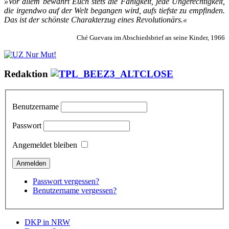
»Vor al­lem be­wahrt Euch stets die Fä­hig­keit, je­de Un­ge­rech­tig­keit,
die ir­gend­wo auf der Welt be­gan­gen wird, aufs tiefs­te zu emp­fin­den.
Das ist der schöns­te Cha­rak­ter­zug ei­nes Re­vo­lu­tio­närs.«
Ché Guevara im Abschiedsbrief an seine Kinder, 1966
Redaktion
Benutzername
Passwort
Angemeldet bleiben
Passwort vergessen?
Benutzername vergessen?
DKP in NRW