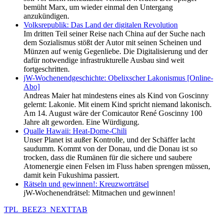
bemüht Marx, um wieder einmal den Untergang
anzukündigen.
Volksrepublik: Das Land der digitalen Revolution
Im dritten Teil seiner Reise nach China auf der Suche nach
dem Sozialismus stößt der Autor mit seinen Scheinen und
Münzen auf wenig Gegenliebe. Die Digitalisierung und der
dafür notwendige infrastrukturelle Ausbau sind weit
fortgeschritten.
jW-Wochenendgeschichte: Obelixscher Lakonismus [Online-
Abo]
Andreas Maier hat mindestens eines als Kind von Goscinny
gelernt: Lakonie. Mit einem Kind spricht niemand lakonisch.
Am 14. August wäre der Comicautor René Goscinny 100
Jahre alt geworden. Eine Würdigung.
Qualle Hawaii: Heat-Dome-Chili
Unser Planet ist außer Kontrolle, und der Schäffer lacht
saudumm. Kommt von der Donau, und die Donau ist so
trocken, dass die Rumänen für die sichere und saubere
Atomenergie einen Felsen im Fluss haben sprengen müssen,
damit kein Fukushima passiert.
Rätseln und gewinnen!: Kreuzworträtsel
jW-Wochenendrätsel: Mitmachen und gewinnen!
TPL_BEEZ3_NEXTTAB