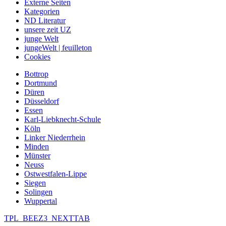
Externe Seiten
Kategorien
ND Literatur
unsere zeit UZ
junge Welt
jungeWelt | feuilleton
Cookies
Bottrop
Dortmund
Düren
Düsseldorf
Essen
Karl-Liebknecht-Schule
Köln
Linker Niederrhein
Minden
Münster
Neuss
Ostwestfalen-Lippe
Siegen
Solingen
Wuppertal
TPL_BEEZ3_NEXTTAB