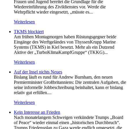
Frauen und Jugend bereitet die Grundlage für die
Wiedereinführung des Zivildienstes vor. Werde die
Wehrpflicht wieder eingesetzt, „müsste es...
Weiterlesen
TKMS blockiert
Am frühen Montagmorgen haben Rüstungsgegner beide
Eingänge des Werftgeländes von ThyssenKrupp Marine
Systems (TKMS) in Kiel besetzt. Mehr als ein Dutzend
Aktive der „TurboKlimaKampfGruppe“ (TKKG)...
Weiterlesen
Auf der Insel nichts Neues
Bislang läuft es rund für Andrew Burnham, den neuen
Premierminister Großbritanniens: Die zentralen Aufgaben, die
seine informelle Jobbeschreibung beinhaltet, kann er bislang
relativ gut erfüllen....
Weiterlesen
Kein Inte­resse an Frieden
Nach monatelangem Schweigen verkündete Trumps „Board
of Peace“ wieder einmal einen „historischen Durchbruch“.
Trumps Friedensplan zu Gaza werde endlich umgesetzt, die