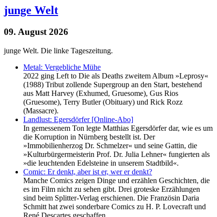
junge Welt
09. August 2026
junge Welt. Die linke Tageszeitung.
Metal: Vergebliche Mühe
2022 ging Left to Die als Deaths zweitem Album »Leprosy«
(1988) Tribut zollende Supergroup an den Start, bestehend
aus Matt Harvey (Exhumed, Gruesome), Gus Rios
(Gruesome), Terry Butler (Obituary) und Rick Rozz
(Massacre).
Landlust: Egersdörfer [Online-Abo]
In gemessenem Ton legte Matthias Egersdörfer dar, wie es um
die Korruption in Nürnberg bestellt ist. Der
»Immobilienherzog Dr. Schmelzer« und seine Gattin, die
»Kulturbürgermeisterin Prof. Dr. Julia Lehner« fungierten als
»die leuchtenden Edelsteine in unserem Stadtbild«.
Comic: Er denkt, aber ist er, wer er denkt?
Manche Comics zeigen Dinge und erzählen Geschichten, die
es im Film nicht zu sehen gibt. Drei groteske Erzählungen
sind beim Splitter-Verlag erschienen. Die Französin Daria
Schmitt hat zwei sonderbare Comics zu H. P. Lovecraft und
René Descartes geschaffen.