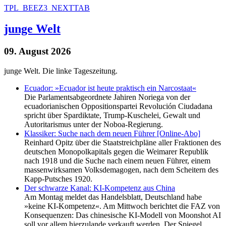
TPL_BEEZ3_NEXTTAB
junge Welt
09. August 2026
junge Welt. Die linke Tageszeitung.
Ecuador: »Ecuador ist heute praktisch ein Narcostaat«
Die Parlamentsabgeordnete Jahiren Noriega von der
ecuadorianischen Oppositionspartei Revolución Ciudadana
spricht über Spardiktate, Trump-Kuschelei, Gewalt und
Autoritarismus unter der Noboa-Regierung.
Klassiker: Suche nach dem neuen Führer [Online-Abo]
Reinhard Opitz über die Staatstreichpläne aller Fraktionen des
deutschen Monopolkapitals gegen die Weimarer Republik
nach 1918 und die Suche nach einem neuen Führer, einem
massenwirksamen Volksdemagogen, nach dem Scheitern des
Kapp-Putsches 1920.
Der schwarze Kanal: KI-Kompetenz aus China
Am Montag meldet das Handelsblatt, Deutschland habe
»keine KI-Kompetenz«. Am Mittwoch berichtet die FAZ von
Konsequenzen: Das chinesische KI-Modell von Moonshot AI
soll vor allem hierzulande verkauft werden. Der Spiegel