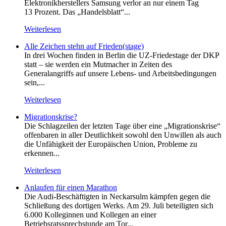
Elektronikherstellers Samsung verlor an nur einem Tag
13 Prozent. Das „Handelsblatt“...
Weiterlesen
Alle Zeichen stehn auf Frieden(stage)
In drei Wochen finden in Berlin die UZ-Friedestage der DKP
statt – sie werden ein Mutmacher in Zeiten des
Generalangriffs auf unsere Lebens- und Arbeitsbedingungen
sein,...
Weiterlesen
Migrationskrise?
Die Schlagzeilen der letzten Tage über eine „Migrationskrise“
offenbaren in aller Deutlichkeit sowohl den Unwillen als auch
die Unfähigkeit der Europäischen Union, Probleme zu
erkennen...
Weiterlesen
Anlaufen für einen Marathon
Die Audi-Beschäftigten in Neckarsulm kämpfen gegen die
Schließung des dortigen Werks. Am 29. Juli beteiligten sich
6.000 Kolleginnen und Kollegen an einer
Betriebsratssprechstunde am Tor...