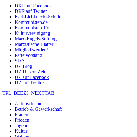
DKP auf Facebook
DKP auf Twitter
Karl-Liebknecht-Schule
Kommunisten.de
Kommunisten TV
Kulturvereinigung
Marx-Engels-Stiftung
Marxistische Blätter
Mitglied werden!
Parteivorstand
SDAJ
UZ Blog
UZ Unsere Zeit
UZ auf Facebook
UZ auf Twitter
TPL_BEEZ3_NEXTTAB
Antifaschismus
Betrieb & Gewerkschaft
Frauen
Frieden
Jugend
Kultur
Wahlen