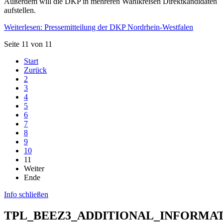
Außerdem will die DKP in mehreren Wahlkreisen Direktkandidaten
aufstellen.
Weiterlesen: Pressemitteilung der DKP Nordrhein-Westfalen
Seite 11 von 11
Start
Zurück
2
3
4
5
6
7
8
9
10
11
Weiter
Ende
Info schließen
TPL_BEEZ3_ADDITIONAL_INFORMA