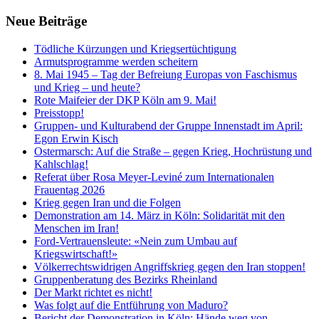
Neue Beiträge
Tödliche Kürzungen und Kriegsertüchtigung
Armutsprogramme werden scheitern
8. Mai 1945 – Tag der Befreiung Europas von Faschismus
und Krieg – und heute?
Rote Maifeier der DKP Köln am 9. Mai!
Preisstopp!
Gruppen- und Kulturabend der Gruppe Innenstadt im April:
Egon Erwin Kisch
Ostermarsch: Auf die Straße – gegen Krieg, Hochrüstung und
Kahlschlag!
Referat über Rosa Meyer-Leviné zum Internationalen
Frauentag 2026
Krieg gegen Iran und die Folgen
Demonstration am 14. März in Köln: Solidarität mit den
Menschen im Iran!
Ford-Vertrauensleute: «Nein zum Umbau auf
Kriegswirtschaft!»
Völkerrechtswidrigen Angriffskrieg gegen den Iran stoppen!
Gruppenberatung des Bezirks Rheinland
Der Markt richtet es nicht!
Was folgt auf die Entführung von Maduro?
Bericht der Demonstration in Köln: Hände weg von