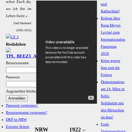
schen Euch da,
und
wo ich ihn im
Kahlschlag!
Le­ben hat­te.«
Referat über
Gerd Humbach
Rosa Meyer-
(1926–2012)
Leviné zum
Internationalen
Redaktion
Frauentag
2026
Krieg gegen
Benutzername
Iran und die
Folgen
Passwort
Demonstration
am 14. März in
Angemeldet bleiben
Köln:
Solidarität mit
Passwort vergessen?
den Menschen
Benutzername vergessen?
im Iran!
DKP in NRW
Ford-
Externe Seiten
NRW
1922 –
Vertrauensleute: