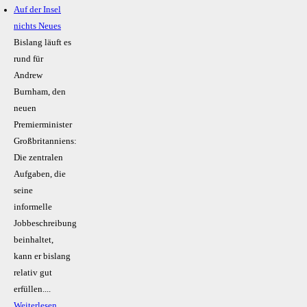
Auf der Insel
nichts Neues
Bislang läuft es
rund für
Andrew
Burnham, den
neuen
Premierminister
Großbritanniens:
Die zentralen
Aufgaben, die
seine
informelle
Jobbeschreibung
beinhaltet,
kann er bislang
relativ gut
erfüllen....
Weiterlesen