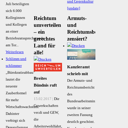
und Gegenkultur
Juli beteiligten
[update]
sich 6.000
Reichtum
Armuts-
Kolleginnen
umverteilen
und
und Kollegen
– ein
Reichtumsbericht
an einer
gerechtes
zensiert?
Betriebsratssprechstunde
Land für
am Tor...
alle!
Weiterlesen
Schlimm und
schlimmer
Kanzleramt
„Bürokratieabbau“
schrieb mit
Breites
lautet die
Der Armuts- und
Bündnis ruft
neueste
Reichtumsbericht
auf
Zauberformel
des
15.02.2017 |
Die
für mehr
Bundesarbeitsministeriums
Gewerkschaften
Wirtschaftswachstum.
wurde in seiner
ver.di und GEW,
Dahinter
zweiten Fassung
die
verbirgt sich
deutlch geschönt.
Arbeiterwohlfahrt,
Deregulierung