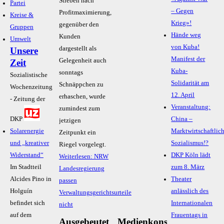
Streben nach
Partei
– Gegen
Profitmaximierung,
Kreise &
Krieg»!
gegenüber den
Gruppen
Hände weg
Kunden
Umwelt
von Kuba!
dargestellt als
Unsere
Manifest der
Gelegenheit auch
Zeit
Kuba-
sonntags
Sozialistische
Solidarität am
Schnäppchen zu
Wochenzeitung
12. April
erhaschen, wurde
- Zeitung der
Veranstaltung:
zumindest zum
DKP
China –
jetzigen
Solarenergie
Marktwirtschaftlic
Zeitpunkt ein
und „kreativer
Sozialismus!?
Riegel vorgelegt.
Widerstand“
DKP Köln lädt
Weiterlesen: NRW
Im Stadtteil
zum 8. März
Landesregierung
Alcides Pino in
Theater
passen
Holguín
anlässlich des
Verwaltungsgerichtsurteile
befindet sich
Internationalen
nicht
auf dem
Frauentags in
Ausgebeutet
Medienkonsum