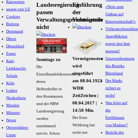
Kategorien
Landesregierung
Einführung
«Nein zum
unsere zeit UZ
passen
der
Umbau auf
Cookies
Verwaltungsgerichtsurteile
Vermögenssteuer
Kriegswirtschaft!»
Bottrop
nicht
Völkerrechtswidrig
Dortmund
Angriffskrieg
Düren
gegen den Iran
Düsseldorf
stoppen!
Essen
Vermögenssteuer
Gruppenberatung
Sonntags zu
Karl-
wird
des Bezirks
Die
Liebknecht-
eingeführt
Rheinland
Einzelhandelskonzerne,
Schule
am 08.04.1922
Der Markt
deren
Köln
WDR
richtet es
Helfershelfer in
Linker
ZeitZeichen |
nicht!
den Kommunen
Niederrhein
08.04.2017 |
Was folgt auf
und der NRW
Minden
14:58 Min.
die
Landesregierung
Münster
Der Erste
Entführung
werden
Neuss
Weltkrieg hat
von Maduro?
zunehmend
Ostwestfalen-
nicht nur
Bericht der
nervös. Schon
Lippe