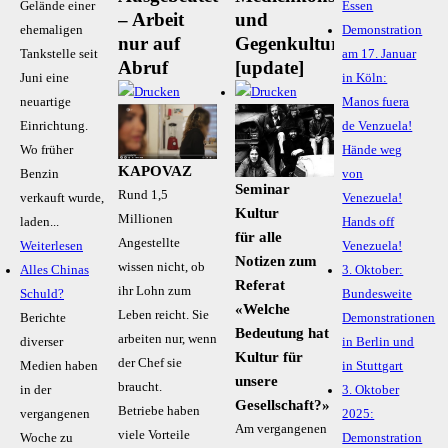
Gelände einer
Essen
– Arbeit
und
ehemaligen
Demonstration
nur auf
Gegenkultur
Tankstelle seit
am 17. Januar
Abruf
[update]
Juni eine
in Köln:
neuartige
Manos fuera
Einrichtung.
de Venzuela!
Wo früher
Hände weg
KAPOVAZ
Benzin
von
Seminar
Rund 1,5
verkauft wurde,
Venezuela!
Kultur
Millionen
laden...
Hands off
für alle
Angestellte
Weiterlesen
Venezuela!
Notizen zum
wissen nicht, ob
Alles Chinas
3. Oktober:
Referat
ihr Lohn zum
Schuld?
Bundesweite
«Welche
Leben reicht. Sie
Berichte
Demonstrationen
Bedeutung hat
arbeiten nur, wenn
diverser
in Berlin und
Kultur für
der Chef sie
Medien haben
in Stuttgart
unsere
braucht.
in der
3. Oktober
Gesellschaft?»
Betriebe haben
vergangenen
2025:
Am vergangenen
viele Vorteile
Woche zu
Demonstration