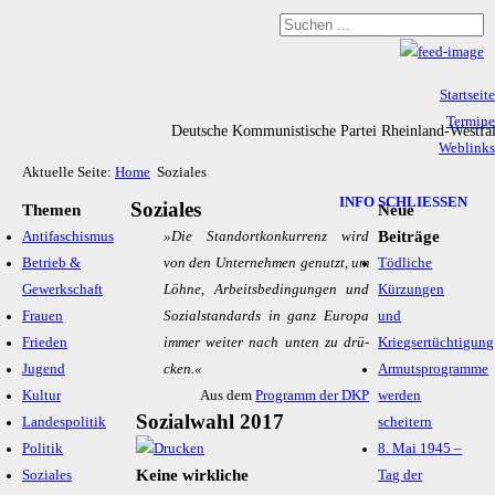
Startseite
Termine
Deutsche Kommunistische Partei Rheinland-Westfa
Weblinks
Aktuelle Seite:
Home
Soziales
Archiv
Impressum & Datenschutz
INFO SCHLIESSEN
Soziales
Themen
Neue
Beiträge
Antifaschismus
»Die Stand­ort­kon­kur­renz wird
Betrieb &
von den Un­ter­neh­men ge­nutzt, um
Tödliche
Gewerkschaft
Löh­ne, Ar­beits­be­din­gun­gen und
Kürzungen
Frauen
So­zi­al­stan­dards in ganz Eu­ro­pa
und
Frieden
im­mer wei­ter nach un­ten zu drü­
Kriegsertüchtigung
Jugend
cken.«
Armutsprogramme
Kultur
Aus dem
Programm der DKP
werden
Sozialwahl 2017
Landespolitik
scheitern
Politik
8. Mai 1945 –
Keine wirkliche
Soziales
Tag der