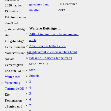
14. Dezember
gerechtes Land
2026 hat der
2016
für alle!
DGB eine
Erklärung unter
dem Titel
Weitere Beiträge ...
„Friedensfähig
A40 – Eine Autobahn trennt arm und
statt
reich
kriegstüchtig!
Arbeit war das halbe Leben
Gemeinsam für
Kinderarmut in einem reichen Land
Völkerverständigung,
Edeka will Kaiser’s Tengelmann
soziale
Seite 8 von 16
Gerechtigkeit
Start
und eine Welt...
Zurück
Weiterlesen
3
Vernetzung
4
Tarifrunde ÖD
5
Die
6
Kommission
7
„Betrieb und