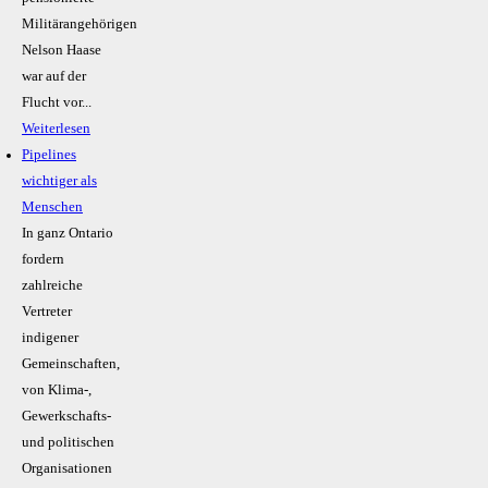
Militärangehörigen
Nelson Haase
war auf der
Flucht vor...
Weiterlesen
Pipelines
wichtiger als
Menschen
In ganz Ontario
fordern
zahlreiche
Vertreter
indigener
Gemeinschaften,
von Klima-,
Gewerkschafts-
und politischen
Organisationen