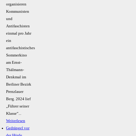
organisieren
Kommunisten
und
Antifaschisten
einmal pro Jahr
ein
antifaschistisches
Sommerkino
am Ernst-
Thälmann-
Denkmal im
Berliner Bezirk
Prenzlauer
Berg. 2024 lief
„Führer seiner
Klasse“...
Weiterlesen
Gedrängel vor
der Hürde