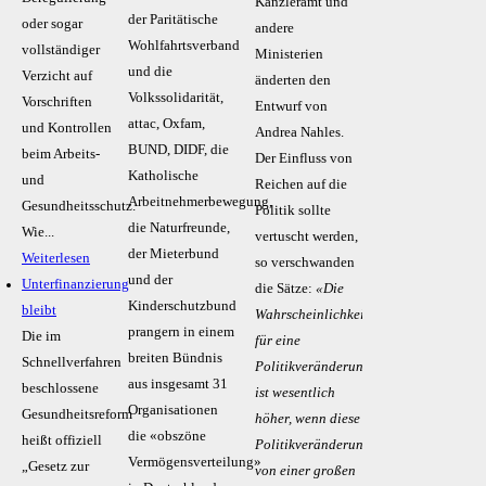
Kanzleramt und
der Paritätische
oder sogar
andere
Wohlfahrtsverband
vollständiger
Ministerien
und die
Verzicht auf
änderten den
Volkssolidarität,
Vorschriften
Entwurf von
attac, Oxfam,
und Kontrollen
Andrea Nahles.
BUND, DIDF, die
beim Arbeits-
Der Einfluss von
Katholische
und
Reichen auf die
Arbeitnehmerbewegung,
Gesundheitsschutz.
Politik sollte
die Naturfreunde,
Wie...
vertuscht werden,
der Mieterbund
Weiterlesen
so verschwanden
und der
Unterfinanzierung
die Sätze:
«Die
Kinderschutzbund
bleibt
Wahrscheinlichkeit
prangern in einem
Die im
für eine
breiten Bündnis
Schnellverfahren
Politikveränderung
aus insgesamt 31
beschlossene
ist wesentlich
Organisationen
Gesundheitsreform
höher, wenn diese
die «obszöne
heißt offiziell
Politikveränderung
Vermögensverteilung»
„Gesetz zur
von einer großen