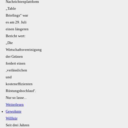
Nachrichtenplattform
„Table
Briefings“ war
es am 29. Juli
einen längeren
Bericht wert:
„Die
Wirtschaftsvereinigung
der Grünen
fordert einen
‚verlässlichen
und
kosteneffizienten
Rüstungshochlauf‘.
Nur so lasse...
Weiterlesen
Gewohnte
Willkür
Seit drei Jahren