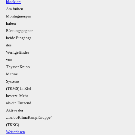
blockiert
Am frühen
Montagmorgen
haben
Rüstungsgegner
beide Eingänge
des
Werftgeländes
von
ThyssenKrupp
Marine
Systems
(TKMS) in Kiel
besetzt. Mehr
als ein Dutzend
Aktive der
„TurboKlimaKampfGruppe“
(TKKG)...
Weiterlesen