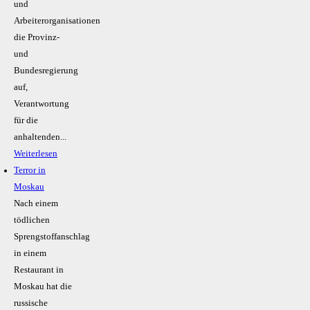
und
Arbeiterorganisationen
die Provinz-
und
Bundesregierung
auf,
Verantwortung
für die
anhaltenden...
Weiterlesen
Terror in
Moskau
Nach einem
tödlichen
Sprengstoffanschlag
in einem
Restaurant in
Moskau hat die
russische