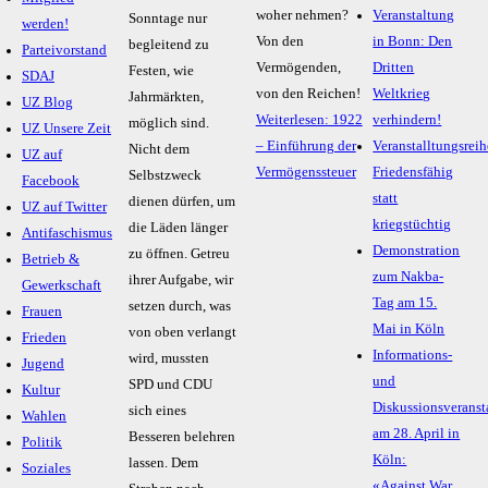
woher nehmen?
Veranstaltung
Sonntage nur
werden!
Von den
in Bonn: Den
begleitend zu
Parteivorstand
Vermögenden,
Dritten
Festen, wie
SDAJ
von den Reichen!
Weltkrieg
Jahrmärkten,
UZ Blog
Weiterlesen: 1922
verhindern!
möglich sind.
UZ Unsere Zeit
– Einführung der
Veranstalltungsreih
Nicht dem
UZ auf
Vermögenssteuer
Friedensfähig
Selbstzweck
Facebook
statt
dienen dürfen, um
UZ auf Twitter
kriegstüchtig
die Läden länger
Antifaschismus
Demonstration
zu öffnen. Getreu
Betrieb &
zum Nakba-
ihrer Aufgabe, wir
Gewerkschaft
Tag am 15.
setzen durch, was
Frauen
Mai in Köln
von oben verlangt
Frieden
Informations-
wird, mussten
Jugend
und
SPD und CDU
Kultur
Diskussionsveranst
sich eines
Wahlen
am 28. April in
Besseren belehren
Politik
Köln:
lassen. Dem
Soziales
«Against War