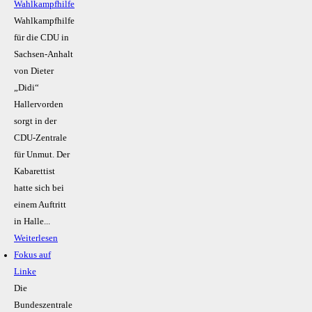
Wahlkampfhilfe
Wahlkampfhilfe
für die CDU in
Sachsen-Anhalt
von Dieter
„Didi“
Hallervorden
sorgt in der
CDU-Zentrale
für Unmut. Der
Kabarettist
hatte sich bei
einem Auftritt
in Halle...
Weiterlesen
Fokus auf
Linke
Die
Bundeszentrale