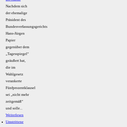
Nachdem sich
der ehemalige
Präsident des
Bundesverfassungsgerichts
Hans-Jürgen
Papier
gegenüber dem
„Tagesspiegel“
geäußert hat,
die im
Wahlgesetz
verankerte
Fünfprozentklausel
sei „nicht mehr
zeitgemäß“
und solle...
Weiterlesen
Umstrittene