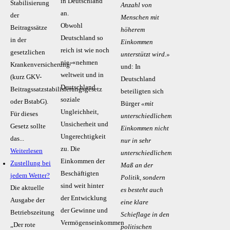
in Deutschland
Stabilisierung
Anzahl von
an.
der
Menschen mit
Obwohl
Beitragssätze
höherem
Deutschland so
in der
Einkommen
reich ist wie noch
gesetzlichen
unterstützt wird.»
nie, «nehmen
Krankenversicherung“
und: In
weltweit und in
(kurz GKV-
Deutschland
Deutschland
Beitragssatzstabilisierungsgesetz
beteiligten sich
soziale
oder BstabG).
Bürger
«mit
Ungleichheit,
Für dieses
unterschiedlichem
Unsicherheit und
Gesetz sollte
Einkommen nicht
Ungerechtigkeit
das...
nur in sehr
zu. Die
Weiterlesen
unterschiedlichem
Einkommen der
Zustellung bei
Maß an der
Beschäftigten
jedem Wetter?
Politik, sondern
sind weit hinter
Die aktuelle
es besteht auch
der Entwicklung
Ausgabe der
eine klare
der Gewinne und
Betriebszeitung
Schieflage in den
Vermögenseinkommen
„Der rote
politischen