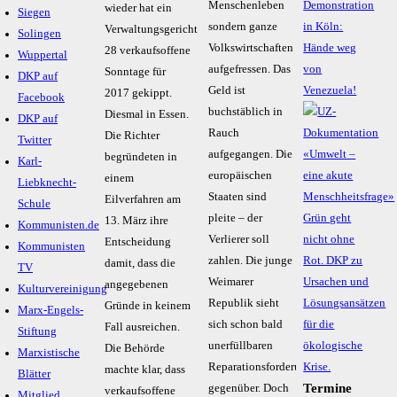
Menschenleben
Demonstration
wieder hat ein
Siegen
sondern ganze
in Köln:
Verwaltungsgericht
Solingen
Volkswirtschaften
Hände weg
28 verkaufsoffene
Wuppertal
aufgefressen. Das
von
Sonntage für
DKP auf
Geld ist
Venezuela!
2017 gekippt.
Facebook
buchstäblich in
Diesmal in Essen.
DKP auf
Rauch
Die Richter
Twitter
aufgegangen. Die
begründeten in
Karl-
europäischen
einem
Liebknecht-
Staaten sind
Eilverfahren am
Schule
pleite – der
13. März ihre
Kommunisten.de
Verlierer soll
Entscheidung
Kommunisten
zahlen. Die junge
damit, dass die
TV
Weimarer
angegebenen
Kulturvereinigung
Republik sieht
Gründe in keinem
Marx-Engels-
sich schon bald
Fall ausreichen.
Stiftung
unerfüllbaren
Die Behörde
Marxistische
Reparationsforderungen
machte klar, dass
Blätter
Termine
gegenüber. Doch
verkaufsoffene
Mitglied