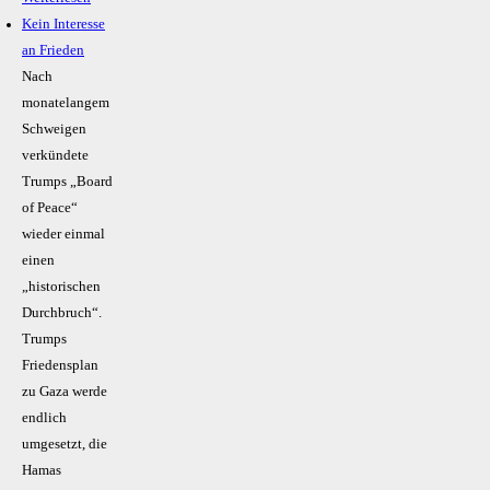
Kein Inte­resse
an Frieden
Nach
monatelangem
Schweigen
verkündete
Trumps „Board
of Peace“
wieder einmal
einen
„historischen
Durchbruch“.
Trumps
Friedensplan
zu Gaza werde
endlich
umgesetzt, die
Hamas