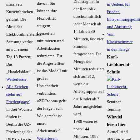
Dienstag hat in
davon: Sie
massiven
in Uedem, für
der Republik
können ihre
Kurseinbrüchen
Frieden,
durchschnittlich
Flexibilität
geführt. Die
Entspannungspolit
jeder Mensch ab
steigern,
Aktie des
und Abrüstung
14 Jahre 230
Leerzeiten
Elektronikherstellers
Vom
Minuten, fast vier
minimieren und
Samsung verlor
Klassenzimmer
Stunden,
Arbeitskosten
an nur einem
in den Krieg?
ferngesehen. Die
reduzieren. Für
Karl-
Tag 13 Prozent.
Menge der
die Angestellten
Liebknecht-­
Das
Minuten reduziert
ist das Modell mit
Schule
„Handelsblatt“...
sich auf 212,
großer
Weiterlesen
wenn die
Unsicherheit
Alle Zeichen
Altersgruppen auf
verbunden.
stehn auf
die Kinder ab 3
«ZDFzoom» geht
Frieden(stage)
Seminar-
Jahre ausgedehnt
der Frage nach:
In drei Wochen
Termine
wird.
Wie gerecht ist
Wieviel
finden in
1988 waren es
unser
lesen hier
Berlin die UZ-
noch 144
Arbeitsmarkt?
Friedestage der
Aktuell sind
Minuten. 1997
Weiterlesen:
DKP statt – sie
469 Gäste und