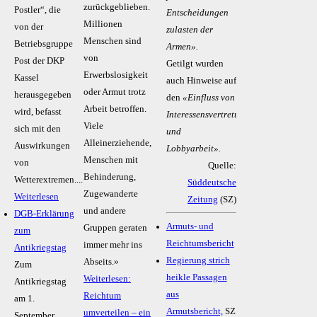
zurückgeblieben.
Postler“, die
Entscheidungen
Millionen
von der
zulasten der
Menschen sind
Betriebsgruppe
Armen».
von
Post der DKP
Getilgt wurden
Erwerbslosigkeit
Kassel
auch Hinweise auf
oder Armut trotz
herausgegeben
den
«Einfluss von
Arbeit betroffen.
wird, befasst
Interessensvertretungen
Viele
sich mit den
und
Alleinerziehende,
Auswirkungen
Lobbyarbeit».
Menschen mit
von
Quelle:
Behinderung,
Wetterextremen....
Süddeutsche
Zugewanderte
Weiterlesen
Zeitung
(SZ)
und andere
DGB-Erklärung
Armuts- und
Gruppen geraten
zum
Reichtumsbericht
immer mehr ins
Antikriegstag
Regierung strich
Abseits.»
Zum
heikle Passagen
Weiterlesen:
Antikriegstag
aus
Reichtum
am 1.
Armutsbericht,
SZ
umverteilen – ein
September