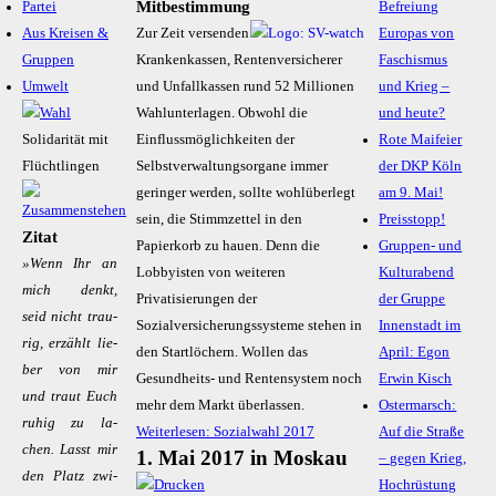
Mitbestimmung
Partei
Befreiung
Aus Kreisen &
Zur Zeit versenden
Europas von
Gruppen
Krankenkassen, Rentenversicherer
Faschismus
Umwelt
und Unfallkassen rund 52 Millionen
und Krieg –
Wahlunterlagen. Obwohl die
und heute?
Solidarität mit
Einflussmöglichkeiten der
Rote Maifeier
Flüchtlingen
Selbstverwaltungsorgane immer
der DKP Köln
geringer werden, sollte wohlüberlegt
am 9. Mai!
sein, die Stimmzettel in den
Preisstopp!
Zitat
Papierkorb zu hauen. Denn die
Gruppen- und
»Wenn Ihr an
Lobbyisten von weiteren
Kulturabend
mich denkt,
Privatisierungen der
der Gruppe
seid nicht trau­
Sozialversicherungssysteme stehen in
Innenstadt im
rig, er­zählt lie­
den Startlöchern. Wollen das
April: Egon
ber von mir
Gesundheits- und Rentensystem noch
Erwin Kisch
und traut Euch
mehr dem Markt überlassen.
Ostermarsch:
ru­hig zu la­
Weiterlesen: Sozialwahl 2017
Auf die Straße
chen. Lasst mir
1. Mai 2017 in Moskau
– gegen Krieg,
den Platz zwi­
Hochrüstung