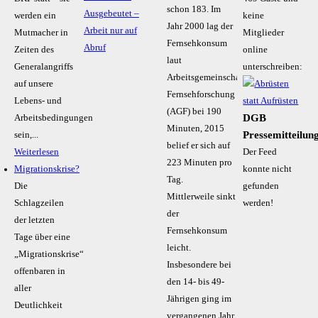
schon 183. Im
Ausgebeutet –
werden ein
keine
Jahr 2000 lag der
Arbeit nur auf
Mutmacher in
Mitglieder
Fernsehkonsum
Abruf
Zeiten des
online
laut
Generalangriffs
unterschreiben:
Arbeitsgemeinschaft
auf unsere
Fernsehforschung
Lebens- und
(AGF) bei 190
DGB
Arbeitsbedingungen
Minuten, 2015
Pressemitteilun
sein,...
belief er sich auf
Weiterlesen
Der Feed
223 Minuten pro
Migrationskrise?
konnte nicht
Tag.
Die
gefunden
Mittlerweile sinkt
Schlagzeilen
werden!
der
der letzten
Fernsehkonsum
Tage über eine
leicht.
„Migrationskrise“
Insbesondere bei
offenbaren in
den 14- bis 49-
aller
Jährigen ging im
Deutlichkeit
vergangenen Jahr