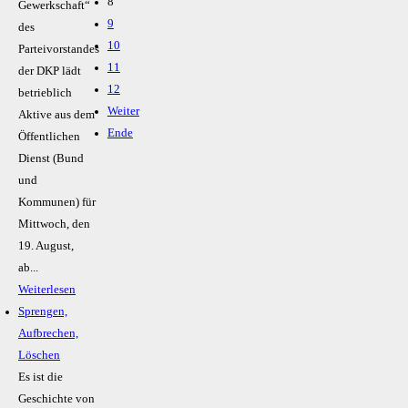
8
Gewerkschaft“
9
des
10
Parteivorstandes
11
der DKP lädt
12
betrieblich
Weiter
Aktive aus dem
Ende
Öffentlichen
Dienst (Bund
und
Kommunen) für
Mittwoch, den
19. August,
ab...
Weiterlesen
Sprengen,
Aufbrechen,
Löschen
Es ist die
Geschichte von