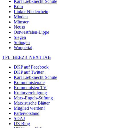
Karl-Liebknecht-Schule
Köln
Linker Niederrhein
Minden
Münster
Neuss
Ostwestfalen-Lippe
Siegen
Solingen
Wuppertal
TPL_BEEZ3_NEXTTAB
DKP auf Facebook
DKP auf Twitter
Karl-Liebknecht-Schule
Kommunisten.de
Kommunisten TV
Kulturvereinigung
Marx-Engels-Stiftung
Marxistische Blätter
Mitglied werden!
Parteivorstand
SDAJ
UZ Blog