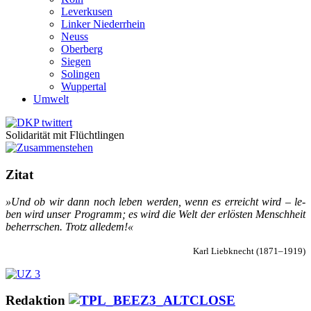
Leverkusen
Linker Niederrhein
Neuss
Oberberg
Siegen
Solingen
Wuppertal
Umwelt
Solidarität mit Flüchtlingen
Zitat
»Und ob wir dann noch le­ben wer­den, wenn es er­reicht wird – le­
ben wird un­ser Pro­gramm; es wird die Welt der er­lös­ten Mensch­heit
be­herr­schen. Trotz al­le­dem!«
Karl Liebknecht (1871–1919)
Redaktion