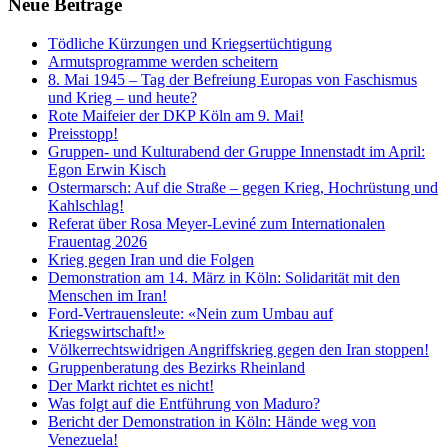
Neue Beiträge
Tödliche Kürzungen und Kriegsertüchtigung
Armutsprogramme werden scheitern
8. Mai 1945 – Tag der Befreiung Europas von Faschismus
und Krieg – und heute?
Rote Maifeier der DKP Köln am 9. Mai!
Preisstopp!
Gruppen- und Kulturabend der Gruppe Innenstadt im April:
Egon Erwin Kisch
Ostermarsch: Auf die Straße – gegen Krieg, Hochrüstung und
Kahlschlag!
Referat über Rosa Meyer-Leviné zum Internationalen
Frauentag 2026
Krieg gegen Iran und die Folgen
Demonstration am 14. März in Köln: Solidarität mit den
Menschen im Iran!
Ford-Vertrauensleute: «Nein zum Umbau auf
Kriegswirtschaft!»
Völkerrechtswidrigen Angriffskrieg gegen den Iran stoppen!
Gruppenberatung des Bezirks Rheinland
Der Markt richtet es nicht!
Was folgt auf die Entführung von Maduro?
Bericht der Demonstration in Köln: Hände weg von
Venezuela!