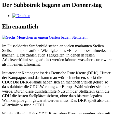
Der Subbotnik begann am Donnerstag
Ehrenamtlich
Im Düsseldorfer Straßenbild stehen an vielen markanten Stellen
Stellschilder, die auf die Wichtigkeit des »Ehrenamtes« aufmerksam
machen. Dazu zählen auch Tätigkeiten, in denen in festen
Arbeitsverhältnissen gearbeitet werden könnte ­ was aber teurer wäre
als mit einem Ehrenamt.
Initiator der Kampagne ist das Deutsche Rote Kreuz (DRK). Hinter
der Kampagne, und das kann man wörtlich nehmen, steckt die
CDU: Die DRK-Plakate haben sich an manchen Stellen gelöst, so
dass dahinter die CDU-Werbung zur Europa-Wahl wieder sichtbar
wurde. Durch diese durchgängige Nutzung der Stelltafeln kann die
CDU die besten Stellplätze sichern, ohne dass bis zum legalen
Wahlkampfbeginn gewartet werden muss. Das DRK spielt also den
»Platzhalter« für die CDU. ­
Mit dem Bruchteil des CDU-Etats, ohne Konzernspenden, aber mit