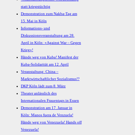
statt kriegstüchtig
Demonstration zum Nakba-Tag am
15. Mai in Köln
Informations- und
Diskussionsveranstaltung am 28.
April in Köln: «Against War – Gegen
Krieg»!
Hände weg von Kuba! Manifest der
Kuba-Solidarität am 12. April
Veranstaltung: China –
Marktwirtschaftlicher Sozialismus!?
DKP Köln lädt zum 8. März
Theater anlässlich des
Internationalen Frauentags in Essen
Demonstration am 17. Januar in
Köln: Manos fuera de Venzuela!
Hände weg von Venezuela! Hands off
Venezuela!