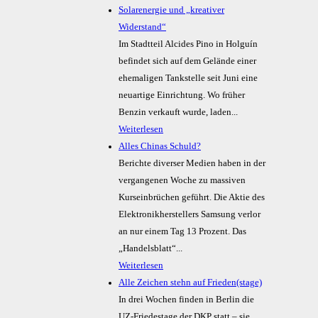
Solarenergie und „kreativer
Widerstand“
Im Stadtteil Alcides Pino in Holguín
befindet sich auf dem Gelände einer
ehemaligen Tankstelle seit Juni eine
neuartige Einrichtung. Wo früher
Benzin verkauft wurde, laden...
Weiterlesen
Alles Chinas Schuld?
Berichte diverser Medien haben in der
vergangenen Woche zu massiven
Kurseinbrüchen geführt. Die Aktie des
Elektronikherstellers Samsung verlor
an nur einem Tag 13 Prozent. Das
„Handelsblatt“...
Weiterlesen
Alle Zeichen stehn auf Frieden(stage)
In drei Wochen finden in Berlin die
UZ-Friedestage der DKP statt – sie