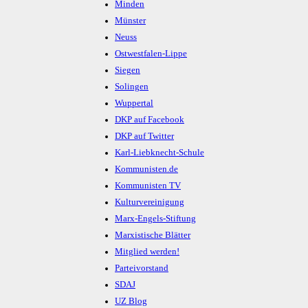
Minden
Münster
Neuss
Ostwestfalen-Lippe
Siegen
Solingen
Wuppertal
DKP auf Facebook
DKP auf Twitter
Karl-Liebknecht-Schule
Kommunisten.de
Kommunisten TV
Kulturvereinigung
Marx-Engels-Stiftung
Marxistische Blätter
Mitglied werden!
Parteivorstand
SDAJ
UZ Blog