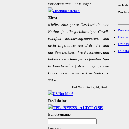
Solidarität mit Flüchtlingen
sich d
Wir fo
Zitat
»Selbst ei­ne gan­ze Ge­sell­schaft, ei­ne
Weiter
Na­ti­on, ja al­le gleich­zei­ti­gen Ge­sell­
Frische
schaf­ten zu­sam­men­ge­nom­men, sind
Druckv
nicht Ei­gen­tü­mer der Er­de. Sie sind
Feinst
nur ih­re Be­sit­zer, ih­re Nutz­nie­ßer, und
ha­ben sie als bo­ni pa­tres fa­mi­li­as (gu­
te Fa­mi­li­en­vä­ter) den nach­fol­gen­den
Ge­ne­ra­tio­nen ver­bes­sert zu hin­ter­las­
sen.«
Karl Marx, Das Kapital, Band 3
Redaktion
Benutzername
Passwort