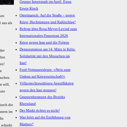
Gruppe Innenstadt im April: Egon
Erwin Kisch
Ostermarsch: Auf die Straße – gegen
hen
Krieg, Hochrüstung und Kahlschlag!
aus als
2
Referat über Rosa Meyer-Leviné zum
Internationalen Frauentag 2026
Krieg gegen Iran und die Folgen
Demonstration am 14. März in Köln:
der
Solidarität mit den Menschen im
 den
Iran!
en!
Ford-Vertrauensleute: «Nein zum
in
Umbau auf Kriegswirtschaft!»
suchen.
Völkerrechtswidrigen Angriffskrieg
 will,
gegen den Iran stoppen!
aute
Gruppenberatung des Bezirks
Rheinland
durch die
Der Markt richtet es nicht!
hnern im
Was folgt auf die Entführung von
die
Maduro?
 schiebt