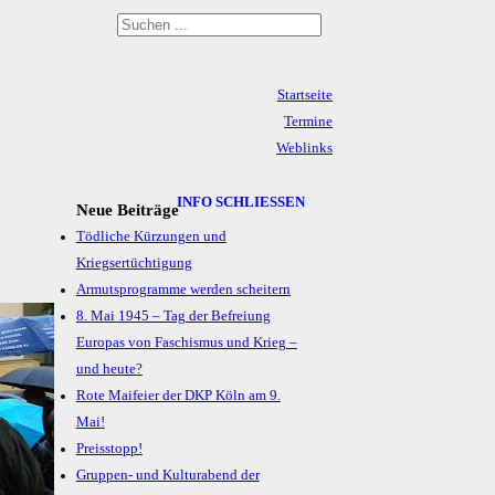
Startseite
Termine
Weblinks
Archiv
Impressum & Datenschutz
INFO SCHLIESSEN
Neue Beiträge
Tödliche Kürzungen und
Kriegsertüchtigung
Armutsprogramme werden scheitern
8. Mai 1945 – Tag der Befreiung
Europas von Faschismus und Krieg –
und heute?
Rote Maifeier der DKP Köln am 9.
Mai!
Preisstopp!
Gruppen- und Kulturabend der