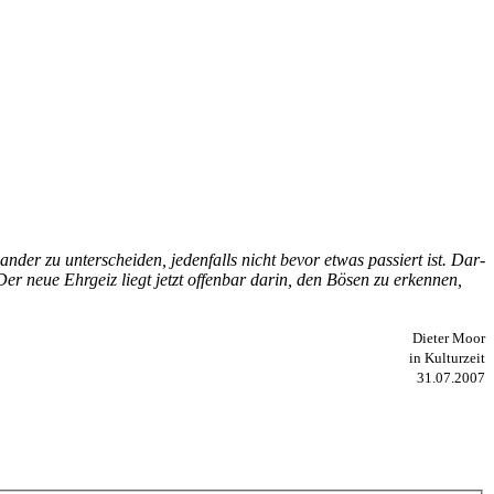
­der zu un­ter­schei­den, je­den­falls nicht be­vor et­was pas­siert ist. Dar­
er neue Ehr­geiz liegt jetzt of­fen­bar dar­in, den Bö­sen zu er­ken­nen,
Dieter Moor
in Kulturzeit
31.07.2007