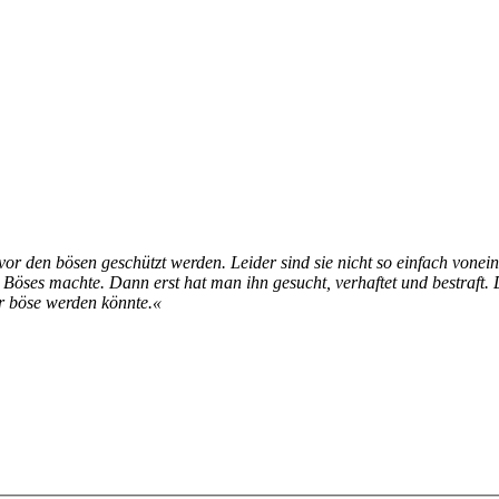
r den bö­sen ge­schützt wer­den. Lei­der sind sie nicht so ein­fach von­ein­an
s Bö­ses mach­te. Dann erst hat man ihn ge­sucht, ver­haf­tet und be­straft. D
r bö­se wer­den könn­te.«