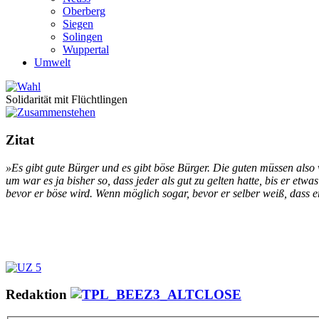
Oberberg
Siegen
Solingen
Wuppertal
Umwelt
Solidarität mit Flüchtlingen
Zitat
»Es gibt gu­te Bür­ger und es gibt bö­se Bür­ger. Die gu­ten müs­sen al­so vo
um war es ja bis­her so, dass je­der als gut zu gel­ten hat­te, bis er et­wa
be­vor er bö­se wird. Wenn mög­lich so­gar, be­vor er sel­ber weiß, dass e
Redaktion