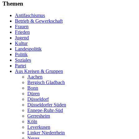
Themen
Antifaschismus
Betrieb & Gewerkschaft
Frauen
Frieden
Jugend
Kultur
Landespolitik
Politik
Soziales
Partei
Aus Kreisen & Gruppen
Aachen
Bergisch Gladbach
Bonn
Düren
Düsseldorf
Düsseldorfer Süden
Ennepe-Ruhr-Süd
Gerresheim
Köln
Leverkusen
Linker Niederrhein
Neuss