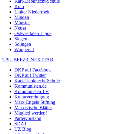
Karl-Liebknecht-Schule
Köln
Linker Niederrhein
Minden
Münster
Neuss
Ostwestfalen-Lippe
Siegen
Solingen
Wuppertal
TPL_BEEZ3_NEXTTAB
DKP auf Facebook
DKP auf Twitter
Karl-Liebknecht-Schule
Kommunisten.de
Kommunisten TV
Kulturvereinigung
Marx-Engels-Stiftung
Marxistische Blätter
Mitglied werden!
Parteivorstand
SDAJ
UZ Blog