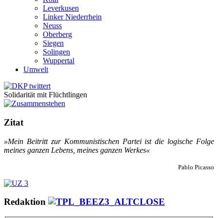
Leverkusen
Linker Niederrhein
Neuss
Oberberg
Siegen
Solingen
Wuppertal
Umwelt
Solidarität mit Flüchtlingen
Zitat
»Mein Bei­tritt zur Kom­mu­nis­ti­schen Par­tei ist die lo­gi­sche Fol­ge
mei­nes gan­zen Le­bens, mei­nes gan­zen Wer­kes«
Pablo Picasso
Redaktion