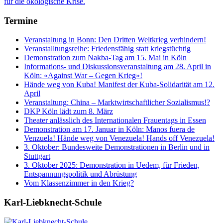
Termine
Veranstaltung in Bonn: Den Dritten Weltkrieg verhindern!
Veranstalltungsreihe: Friedensfähig statt kriegstüchtig
Demonstration zum Nakba-Tag am 15. Mai in Köln
Informations- und Diskussionsveranstaltung am 28. April in
Köln: «Against War – Gegen Krieg»!
Hände weg von Kuba! Manifest der Kuba-Solidarität am 12.
April
Veranstaltung: China – Marktwirtschaftlicher Sozialismus!?
DKP Köln lädt zum 8. März
Theater anlässlich des Internationalen Frauentags in Essen
Demonstration am 17. Januar in Köln: Manos fuera de
Venzuela! Hände weg von Venezuela! Hands off Venezuela!
3. Oktober: Bundesweite Demonstrationen in Berlin und in
Stuttgart
3. Oktober 2025: Demonstration in Uedem, für Frieden,
Entspannungspolitik und Abrüstung
Vom Klassenzimmer in den Krieg?
Karl-Liebknecht-­Schule