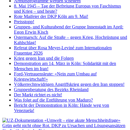
Armutsprogramme werden scheitern
8. Mai 1945 – Tag der Befreiung Europas von Faschismus
und Krieg – und heute?
Rote Maifeier der DKP Köln am 9. Mai!
Preisstopp!
Gruppen- und Kulturabend der Gruppe Innenstadt im April:
Egon Erwin Kisch
Ostermarsch: Auf die Straße – gegen Krieg, Hochrüstung und
Kahlschlag!
Referat über Rosa Meyer-Leviné zum Internationalen
Frauentag 2026
Krieg gegen Iran und die Folgen
Demonstration am 14. März in Köln: Solidarität mit den
Menschen im Iran!
Ford-Vertrauensleute: «Nein zum Umbau auf
Kriegswirtschaft!»
Völkerrechtswidrigen Angriffskrieg gegen den Iran stoppen!
Gruppenberatung des Bezirks Rheinland
Der Markt richtet es nicht!
Was folgt auf die Entführung von Maduro?
Bericht der Demonstration in Köln: Hände weg von
Venezuela!