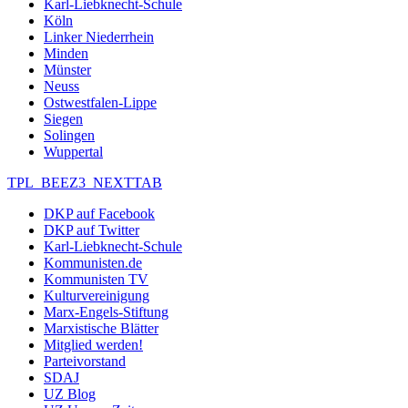
Karl-Liebknecht-Schule
Köln
Linker Niederrhein
Minden
Münster
Neuss
Ostwestfalen-Lippe
Siegen
Solingen
Wuppertal
TPL_BEEZ3_NEXTTAB
DKP auf Facebook
DKP auf Twitter
Karl-Liebknecht-Schule
Kommunisten.de
Kommunisten TV
Kulturvereinigung
Marx-Engels-Stiftung
Marxistische Blätter
Mitglied werden!
Parteivorstand
SDAJ
UZ Blog