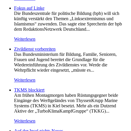
Fokus auf Linke
Die Bundeszentrale für politische Bildung (bpb) will sich
künftig verstärkt den Themen „Linksextremismus und
Islamismus“ zuwenden. Das sagte eine Sprecherin der bpb
dem RedaktionsNetzwerk Deutschland...
Weiterlesen
Zivildienst vorbereiten
Das Bundesministerium für Bildung, Familie, Senioren,
Frauen und Jugend bereitet die Grundlage für die
Wiedereinführung des Zivildienstes vor. Werde die
Wehrpflicht wieder eingesetzt, „müsste es...
Weiterlesen
TKMS blockiert
Am frühen Montagmorgen haben Rüstungsgegner beide
Eingänge des Werftgeländes von ThyssenKrupp Marine
Systems (TKMS) in Kiel besetzt. Mehr als ein Dutzend
Aktive der „TurboKlimaKampfGruppe“ (TKKG)...
Weiterlesen
Auf der Insel nichts Neues