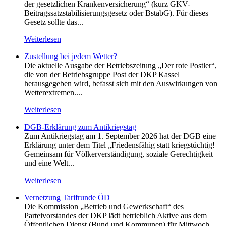
der gesetzlichen Krankenversicherung“ (kurz GKV-
Beitragssatzstabilisierungsgesetz oder BstabG). Für dieses
Gesetz sollte das...
Weiterlesen
Zustellung bei jedem Wetter?
Die aktuelle Ausgabe der Betriebszeitung „Der rote Postler“,
die von der Betriebsgruppe Post der DKP Kassel
herausgegeben wird, befasst sich mit den Auswirkungen von
Wetterextremen....
Weiterlesen
DGB-Erklärung zum Antikriegstag
Zum Antikriegstag am 1. September 2026 hat der DGB eine
Erklärung unter dem Titel „Friedensfähig statt kriegstüchtig!
Gemeinsam für Völkerverständigung, soziale Gerechtigkeit
und eine Welt...
Weiterlesen
Vernetzung Tarifrunde ÖD
Die Kommission „Betrieb und Gewerkschaft“ des
Parteivorstandes der DKP lädt betrieblich Aktive aus dem
Öffentlichen Dienst (Bund und Kommunen) für Mittwoch,