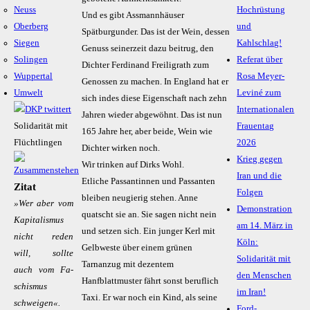
Neuss
Hochrüstung
Und es gibt Assmannhäuser
Oberberg
und
Spätburgunder. Das ist der Wein, dessen
Siegen
Kahlschlag!
Genuss seinerzeit dazu beitrug, den
Solingen
Referat über
Dichter Ferdinand Freiligrath zum
Wuppertal
Rosa Meyer-
Genossen zu machen. In England hat er
Umwelt
Leviné zum
sich indes diese Eigenschaft nach zehn
Internationalen
Jahren wieder abgewöhnt. Das ist nun
Solidarität mit
Frauentag
165 Jahre her, aber beide, Wein wie
Flüchtlingen
2026
Dichter wirken noch.
Krieg gegen
Wir trinken auf Dirks Wohl.
Iran und die
Etliche Passantinnen und Passanten
Zitat
Folgen
bleiben neugierig stehen. Anne
»Wer aber vom
Demonstration
quatscht sie an. Sie sagen nicht nein
Ka­pi­ta­lis­mus
am 14. März in
und setzen sich. Ein junger Kerl mit
nicht re­den
Köln:
Gelbweste über einem grünen
will, soll­te
Solidarität mit
Tarnanzug mit dezentem
auch vom Fa­
den Menschen
Hanfblattmuster fährt sonst beruflich
schis­mus
im Iran!
Taxi. Er war noch ein Kind, als seine
schwei­gen«.
Ford-