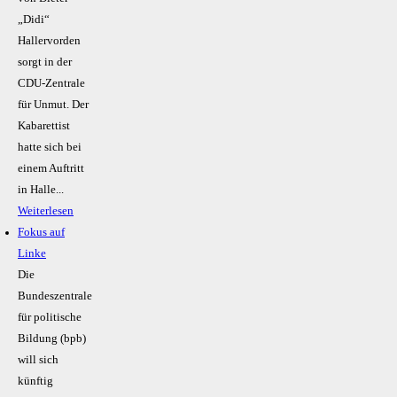
„Didi“
Hallervorden
sorgt in der
CDU-Zentrale
für Unmut. Der
Kabarettist
hatte sich bei
einem Auftritt
in Halle...
Weiterlesen
Fokus auf
Linke
Die
Bundeszentrale
für politische
Bildung (bpb)
will sich
künftig