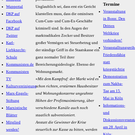
Termine
Wuppertal
Unglaublich sei, dass erst ein Gericht
Veranstaltung
DKP auf
klarstellen muss, dass die ominösen
in Bonn: Den
Facebook
Cum-Cum- und Cum-Ex-Geschäfte
Dritten
DKP auf
kriminell sind. In den Augen der
Weltkrieg
Twitter
marktradikalen Zocker und Besitzer
verhindern!
Karl-
großer Vermögen sei Steuerbetrug und
Veranstalltungsreih
Liebknecht-
der ständige Griff in die Staatskasse ein
Friedensfähig
Schule
ganz normaler Teil ihrer
statt
Kommunisten.de
Bereicherungsideologie. Ebenso der
kriegstüchtig
Kommunisten
Wohnungsmarkt.
Demonstration
TV
«
Mit dem Kampfruf: der Markt wird es
zum Nakba-
Kulturvereinigung
schon richten, erstürmen Hausbesitzer
Tag am 15.
Marx-Engels-
und Wohnungskonzerne ungeahnte
Mai in Köln
Stiftung
Höhen der Profitmaximierung, über
Informations-
Marxistische
verschiedene Kanäle auch noch
und
Blätter
staatlich subventioniert.
Diskussionsveranst
Mitglied
Anstatt die Gewinner der Krise
am 28. April in
werden!
steuerlich zur Kasse zu bitten, werden
Köln: