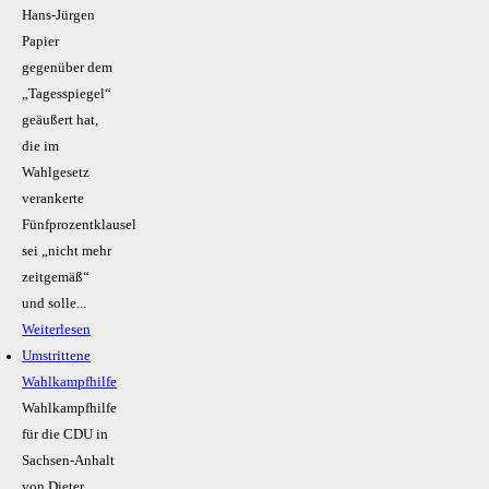
Hans-Jürgen
Papier
gegenüber dem
„Tagesspiegel“
geäußert hat,
die im
Wahlgesetz
verankerte
Fünfprozentklausel
sei „nicht mehr
zeitgemäß“
und solle...
Weiterlesen
Umstrittene
Wahlkampfhilfe
Wahlkampfhilfe
für die CDU in
Sachsen-Anhalt
von Dieter