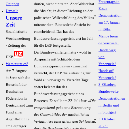
Frauentags in
Gruppen
dürfen, nicht eintreten. Aber Walter hat
Essen
Umwelt
die Absicht, in dieser Richtung an der
Demonstration
Unsere
politischen Willensbildung des Volkes
am 17. Januar
Zeit
mitzuwirken. Eine solche Absicht ist
in Köln:
Sozialistische
entscheidend. Das hat das
Manos fuera
Wochenzeitung
Bundesverfassungsgericht erst im Juli
de Venzuela!
- Zeitung der
für die DKP festgestellt.
Hände weg
Der Bundeswahlleiter hatte - wohl in
DKP
von
Absprache mit Schäuble, dem
Wem nutzt es?
Venezuela!
Bundestagspräsidenten - zunächst
Am 7. August
Hands off
versucht, der DKP die Zulassung zur
äußerte sich die
Venezuela!
Wahl zu verweigern. Vierzehn Tage
Botschaft der
3. Oktober:
später belehrt ihn das
Russischen
Bundesweite
Bundesverfassungsgericht eines
Föderation in
Demonstrationen
Besseren. Es stellt am 22. Juli fest:
«Die
Deutschland zum
in Berlin und
entsprechend gebotene Betrachtung
Fund einer
in Stuttgart
des Gesamtbildes der tatsächlichen
Angriffsdrohne
3. Oktober
Verhältnisse lässt allein den Schluss zu,
am Leipziger
2025:
dass die Beschwerdeführerin ihre