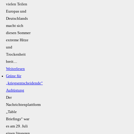
vielen Teilen
Europas und
Deutschlands
macht sich
diesen Sommer
extreme Hitze
und
Trockenheit
breit....
Weiterlesen
Grüne für
„kriegsentscheidende“
Aufrüstung
Der
Nachrichtenplattform
„Table
Briefings“ war
es am 29. Juli
einen längeren