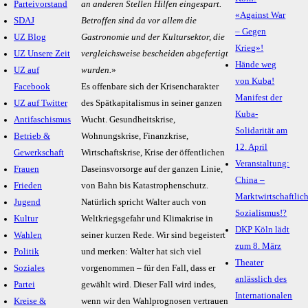
Parteivorstand
an anderen Stellen Hilfen eingespart.
«Against War
SDAJ
Betroffen sind da vor allem die
– Gegen
UZ Blog
Gastronomie und der Kultursektor, die
Krieg»!
UZ Unsere Zeit
vergleichsweise bescheiden abgefertigt
Hände weg
UZ auf
wurden.
»
von Kuba!
Facebook
Es offenbare sich der Krisencharakter
Manifest der
UZ auf Twitter
des Spätkapitalismus in seiner ganzen
Kuba-
Antifaschismus
Wucht. Gesundheitskrise,
Solidarität am
Betrieb &
Wohnungskrise, Finanzkrise,
12. April
Gewerkschaft
Wirtschaftskrise, Krise der öffentlichen
Veranstaltung:
Frauen
Daseinsvorsorge auf der ganzen Linie,
China –
Frieden
von Bahn bis Katastrophenschutz.
Marktwirtschaftlic
Jugend
Natürlich spricht Walter auch von
Sozialismus!?
Kultur
Weltkriegsgefahr und Klimakrise in
DKP Köln lädt
Wahlen
seiner kurzen Rede. Wir sind begeistert
zum 8. März
Politik
und merken: Walter hat sich viel
Theater
Soziales
vorgenommen – für den Fall, dass er
anlässlich des
Partei
gewählt wird. Dieser Fall wird indes,
Internationalen
Kreise &
wenn wir den Wahlprognosen vertrauen