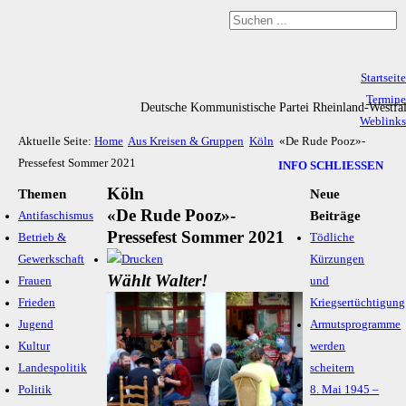
Startseite
Termine
Deutsche Kommunistische Partei Rheinland-Westfa
Weblinks
Aktuelle Seite:
Home
Aus Kreisen & Gruppen
Köln
«De Rude Pooz»-
Archiv
Pressefest Sommer 2021
Impressum & Datenschutz
INFO SCHLIESSEN
Köln
Themen
Neue
«De Rude Pooz»-
Beiträge
Antifaschismus
Pressefest Sommer 2021
Betrieb &
Tödliche
Gewerkschaft
Kürzungen
Wählt Walter!
Frauen
und
Frieden
Kriegsertüchtigung
Jugend
Armutsprogramme
Kultur
werden
Landespolitik
scheitern
Politik
8. Mai 1945 –