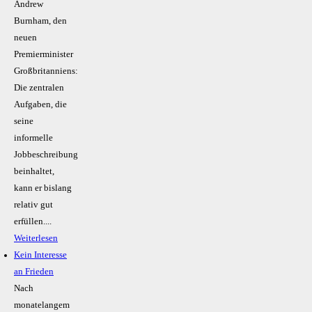
Andrew
Burnham, den
neuen
Premierminister
Großbritanniens:
Die zentralen
Aufgaben, die
seine
informelle
Jobbeschreibung
beinhaltet,
kann er bislang
relativ gut
erfüllen....
Weiterlesen
Kein Inte­resse
an Frieden
Nach
monatelangem