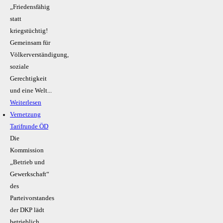
„Friedensfähig
statt
kriegstüchtig!
Gemeinsam für
Völkerverständigung,
soziale
Gerechtigkeit
und eine Welt...
Weiterlesen
Vernetzung
Tarifrunde ÖD
Die
Kommission
„Betrieb und
Gewerkschaft“
des
Parteivorstandes
der DKP lädt
betrieblich