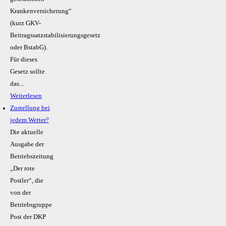
Krankenversicherung“
(kurz GKV-
Beitragssatzstabilisierungsgesetz
oder BstabG).
Für dieses
Gesetz sollte
das...
Weiterlesen
Zustellung bei
jedem Wetter?
Die aktuelle
Ausgabe der
Betriebszeitung
„Der rote
Postler“, die
von der
Betriebsgruppe
Post der DKP