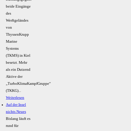
beide Eingänge
des
Werftgeländes
von
ThyssenKrupp
Marine
Systems
(TKMS) in Kiel
besetzt. Mehr
als ein Dutzend
Aktive der
„TurboKlimaKampfGruppe“
(TKKG)...
Weiterlesen
Auf der Insel
nichts Neues
Bislang läuft es
rund für