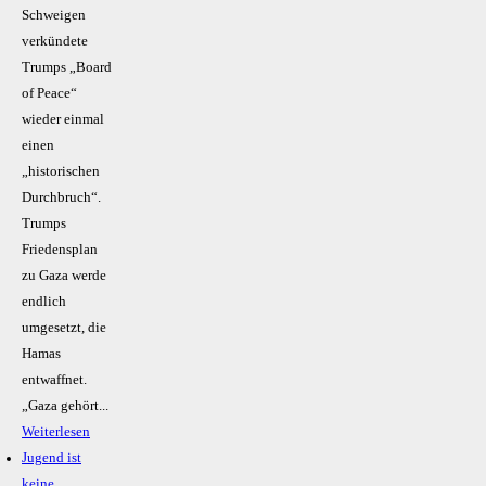
Schweigen
verkündete
Trumps „Board
of Peace“
wieder einmal
einen
„historischen
Durchbruch“.
Trumps
Friedensplan
zu Gaza werde
endlich
umgesetzt, die
Hamas
entwaffnet.
„Gaza gehört...
Weiterlesen
Jugend ist
keine