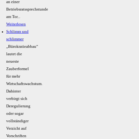
an einer
Betriebsratssprechstunde
am Tor...
Weiterlesen
Schlimm und
schlimmer
„Bürokratieabbau“
lautet die
neueste
Zauberformel
für mehr
Wirtschaftswachstum.
Dahinter
verbirgt sich
Deregulierung
oder sogar
vollständiger
Verzicht auf
Vorschriften