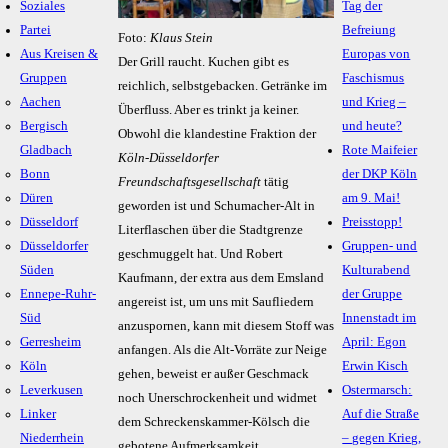
Soziales
Tag der
Partei
Befreiung
Foto:
Klaus Stein
Aus Kreisen &
Europas von
Der Grill raucht. Kuchen gibt es
Gruppen
Faschismus
reichlich, selbstgebacken. Getränke im
Aachen
und Krieg –
Überfluss. Aber es trinkt ja keiner.
Bergisch
und heute?
Obwohl die klandestine Fraktion der
Gladbach
Rote Maifeier
Köln-Düsseldorfer
Bonn
der DKP Köln
Freundschaftsgesellschaft
tätig
Düren
am 9. Mai!
geworden ist und Schumacher-Alt in
Düsseldorf
Preisstopp!
Literflaschen über die Stadtgrenze
Düsseldorfer
Gruppen- und
geschmuggelt hat. Und Robert
Süden
Kulturabend
Kaufmann, der extra aus dem Emsland
Ennepe-Ruhr-
der Gruppe
angereist ist, um uns mit Saufliedern
Süd
Innenstadt im
anzuspornen, kann mit diesem Stoff was
Gerresheim
April: Egon
anfangen. Als die Alt-Vorräte zur Neige
Köln
Erwin Kisch
gehen, beweist er außer Geschmack
Leverkusen
Ostermarsch:
noch Unerschrockenheit und widmet
Linker
Auf die Straße
dem Schreckenskammer-Kölsch die
Niederrhein
– gegen Krieg,
gebotene Aufmerksamkeit.