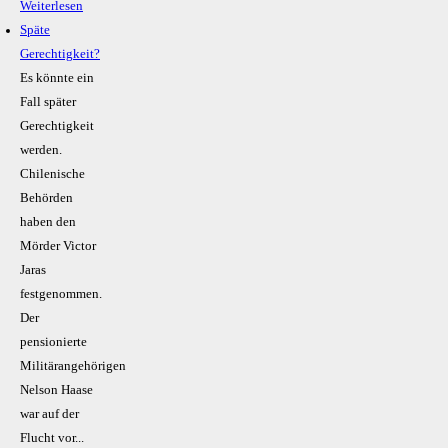
Weiterlesen
Späte
Gerechtigkeit?
Es könnte ein
Fall später
Gerechtigkeit
werden.
Chilenische
Behörden
haben den
Mörder Victor
Jaras
festgenommen.
Der
pensionierte
Militärangehörigen
Nelson Haase
war auf der
Flucht vor...