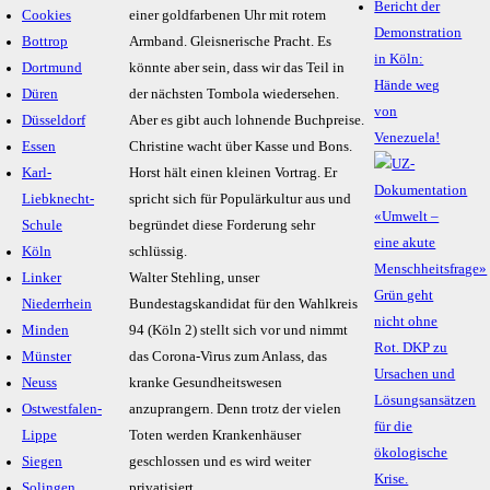
Bericht der
Cookies
einer goldfarbenen Uhr mit rotem
Demonstration
Bottrop
Armband. Gleisnerische Pracht. Es
in Köln:
Dortmund
könnte aber sein, dass wir das Teil in
Hände weg
Düren
der nächsten Tombola wiedersehen.
von
Düsseldorf
Aber es gibt auch lohnende Buchpreise.
Venezuela!
Essen
Christine wacht über Kasse und Bons.
Karl-
Horst hält einen kleinen Vortrag. Er
Liebknecht-
spricht sich für Populärkultur aus und
Schule
begründet diese Forderung sehr
Köln
schlüssig.
Linker
Walter Stehling, unser
Niederrhein
Bundestagskandidat für den Wahlkreis
Minden
94 (Köln 2) stellt sich vor und nimmt
Münster
das Corona-Virus zum Anlass, das
Neuss
kranke Gesundheitswesen
Ostwestfalen-
anzuprangern. Denn trotz der vielen
Lippe
Toten werden Krankenhäuser
Siegen
geschlossen und es wird weiter
Solingen
privatisiert.