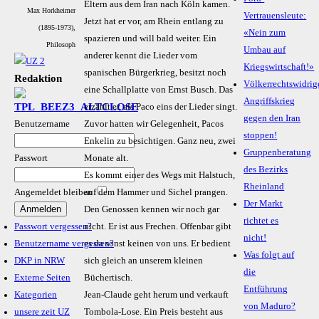
Eltern aus dem Iran nach Köln kamen.
Max Horkheimer
Vertrauensleute:
Jetzt hat er vor, am Rhein entlang zu
(1895-1973),
«Nein zum
spazieren und will bald weiter. Ein
Philosoph
Umbau auf
anderer kennt die Lieder vom
Kriegswirtschaft!»
spanischen Bürgerkrieg, besitzt noch
Redaktion
Völkerrechtswidrig
eine Schallplatte von Ernst Busch. Das
Angriffskrieg
erzählt er, als Paco eins der Lieder singt.
gegen den Iran
Benutzername
Zuvor hatten wir Gelegenheit, Pacos
stoppen!
Enkelin zu besichtigen. Ganz neu, zwei
Gruppenberatung
Passwort
Monate alt.
des Bezirks
Es kommt einer des Wegs mit Halstuch,
Rheinland
Angemeldet bleiben
auf dem Hammer und Sichel prangen.
Der Markt
Den Genossen kennen wir noch gar
richtet es
Passwort vergessen?
nicht. Er ist aus Frechen. Offenbar gibt
nicht!
Benutzername vergessen?
es da sonst keinen von uns. Er bedient
Was folgt auf
DKP in NRW
sich gleich an unserem kleinen
die
Externe Seiten
Büchertisch.
Entführung
Kategorien
Jean-Claude geht herum und verkauft
von Maduro?
unsere zeit UZ
Tombola-Lose. Ein Preis besteht aus