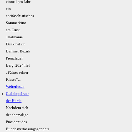
einmal pro Jahr
ein
antifaschistisches
Sommerkino
am Ernst-
Thälmann-
Denkmal im
Berliner Bezirk
Prenzlauer
Berg. 2024 lief
„Führer seiner
Klasse“...
Weiterlesen
Gedrängel vor
der Hürde
Nachdem sich
der ehemalige
Präsident des
Bundesverfassungsgerichts