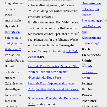
Flughafen und
Demonstration
erklärte Absicht, an der politischen
der neuen
in Uedem, für
Willensbildung des Volkes mitzuwirken,
Welle
Frieden,
ernsthaft verfolgt.»
antirussischer
Entspannungspolit
Folglich zieren unser Fest Wahlplakate,
Hysterie. Im...
und Abrüstung
zwei davon hat Walter selbst entworfen.
Weiterlesen
Vom
Sie machen was her. Spät, aber nicht zu
Solarenergie
Klassenzimmer
spät planen wir für die folgende Woche
und „kreativer
in den Krieg?
noch eine umfängliche Neuausgabe
Karl-
Widerstand“
unserer Wohngebietszeitung
«
De Rude
Liebknecht-­
Im Stadtteil
Pooz
»
(DrP).
Schule
Alcides Pino in
De Rude Pooz Pressefest, Sommer 2021
Holguín
Walters Rede auf dem Sommer-
befindet sich
/Pressefest der Rude Pooz
auf dem
De Rude Pooz, September-Ausgabe
Gelände einer
Seminar-
2021, Weltkriegsgefahr und Klimakrise
ehemaligen
Termine
Wieviel
Tankstelle seit
Sommer- und Pressefest der Rude Pooz
lesen hier
Juni eine
2021
(weitere Fotos)
neuartige
Aktuell sind