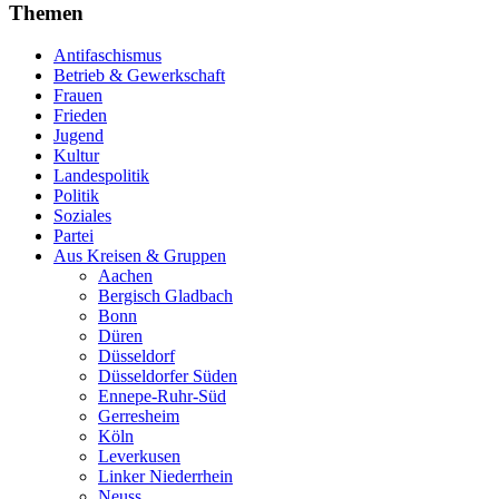
Themen
Antifaschismus
Betrieb & Gewerkschaft
Frauen
Frieden
Jugend
Kultur
Landespolitik
Politik
Soziales
Partei
Aus Kreisen & Gruppen
Aachen
Bergisch Gladbach
Bonn
Düren
Düsseldorf
Düsseldorfer Süden
Ennepe-Ruhr-Süd
Gerresheim
Köln
Leverkusen
Linker Niederrhein
Neuss