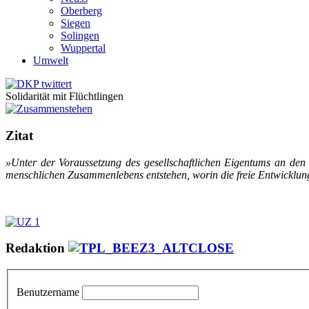
Oberberg
Siegen
Solingen
Wuppertal
Umwelt
Solidarität mit Flüchtlingen
Zitat
»Un­ter der Vor­aus­set­zung des ge­sell­schaft­li­chen Ei­gen­tums an den P
mensch­li­chen Zu­sam­men­le­bens ent­ste­hen, wor­in die freie Ent­wick­lung
Redaktion
Benutzername