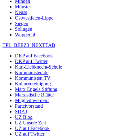
Minden
Münster
Neuss
Ostwestfalen-Lippe
Siegen
Solingen
Wuppertal
TPL_BEEZ3_NEXTTAB
DKP auf Facebook
DKP auf Twitter
Karl-Liebknecht-Schule
Kommunisten.de
Kommunisten TV
Kulturvereinigung
Marx-Engels-Stiftung
Marxistische Blätter
Mitglied werden!
Parteivorstand
SDAJ
UZ Blog
UZ Unsere Zeit
UZ auf Facebook
UZ auf Twitter