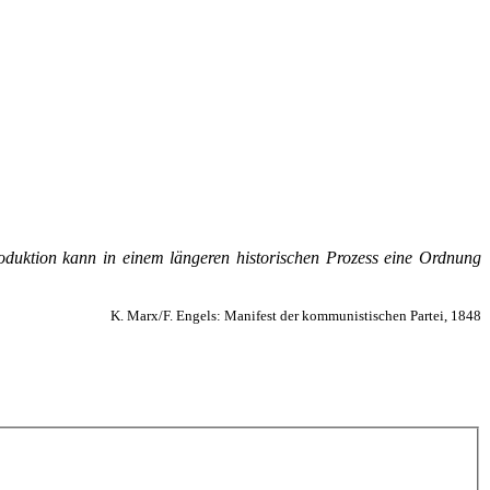
o­duk­ti­on kann in ei­nem län­ge­ren his­to­ri­schen Pro­zess ei­ne Ord­nung
K. Marx/F. Engels: Manifest der kommunistischen Partei, 1848