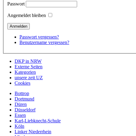
Passwort
Angemeldet bleiben
Passwort vergessen?
Benutzername vergessen?
DKP in NRW
Externe Seiten
Kategorien
unsere zeit UZ
Cookies
Bottrop
Dortmund
Düren
Düsseldorf
Essen
Karl-Liebknecht-Schule
Köln
Linker Niederrhein