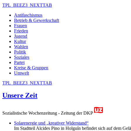
TPL_BEEZ3_NEXTTAB
Antifaschismus
Betrieb & Gewerkschaft
Frauen
Frieden
Jugend
Kultur
Wahlen
Politik
Soziales
Partei
Kreise & Gruppen
Umwelt
TPL_BEEZ3_NEXTTAB
Unsere Zeit
Sozialistische Wochenzeitung - Zeitung der DKP
Solarenergie und „kreativer Widerstand“
Im Stadtteil Alcides Pino in Holguín befindet sich auf dem Gelä