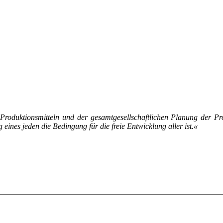
ro­duk­ti­ons­mit­teln und der ge­samt­ge­sell­schaft­li­chen Pla­nung der Pr
 ei­nes je­den die Be­din­gung für die freie Ent­wick­lung al­ler ist.«