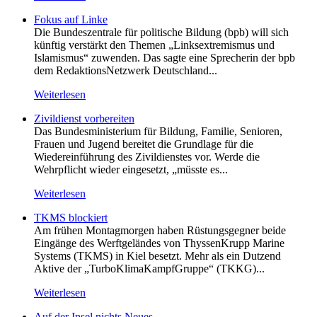
Fokus auf Linke
Die Bundeszentrale für politische Bildung (bpb) will sich
künftig verstärkt den Themen „Linksextremismus und
Islamismus“ zuwenden. Das sagte eine Sprecherin der bpb
dem RedaktionsNetzwerk Deutschland...
Weiterlesen
Zivildienst vorbereiten
Das Bundesministerium für Bildung, Familie, Senioren,
Frauen und Jugend bereitet die Grundlage für die
Wiedereinführung des Zivildienstes vor. Werde die
Wehrpflicht wieder eingesetzt, „müsste es...
Weiterlesen
TKMS blockiert
Am frühen Montagmorgen haben Rüstungsgegner beide
Eingänge des Werftgeländes von ThyssenKrupp Marine
Systems (TKMS) in Kiel besetzt. Mehr als ein Dutzend
Aktive der „TurboKlimaKampfGruppe“ (TKKG)...
Weiterlesen
Auf der Insel nichts Neues