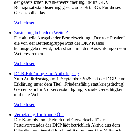
der gesetzlichen Krankenversicherung“ (kurz GKV-
Beitragssatzstabilisierungsgesetz oder BstabG). Für dieses
Gesetz sollte das...
Weiterlesen
Zustellung bei jedem Wetter?
Die aktuelle Ausgabe der Betriebszeitung „Der rote Postler“,
die von der Betriebsgruppe Post der DKP Kassel
herausgegeben wird, befasst sich mit den Auswirkungen von
Wetterextremen....
Weiterlesen
DGB-Erklärung zum Antikriegstag
Zum Antikriegstag am 1. September 2026 hat der DGB eine
Erklärung unter dem Titel „Friedensfähig statt kriegstüchtig!
Gemeinsam für Völkerverständigung, soziale Gerechtigkeit
und eine Welt...
Weiterlesen
Vernetzung Tarifrunde ÖD
Die Kommission „Betrieb und Gewerkschaft“ des
Parteivorstandes der DKP lädt betrieblich Aktive aus dem
Öffentlichen Dienst (Bund und Kommunen) für Mittwoch,