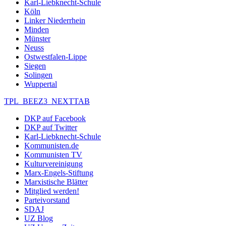
Karl-Liebknecht-Schule
Köln
Linker Niederrhein
Minden
Münster
Neuss
Ostwestfalen-Lippe
Siegen
Solingen
Wuppertal
TPL_BEEZ3_NEXTTAB
DKP auf Facebook
DKP auf Twitter
Karl-Liebknecht-Schule
Kommunisten.de
Kommunisten TV
Kulturvereinigung
Marx-Engels-Stiftung
Marxistische Blätter
Mitglied werden!
Parteivorstand
SDAJ
UZ Blog