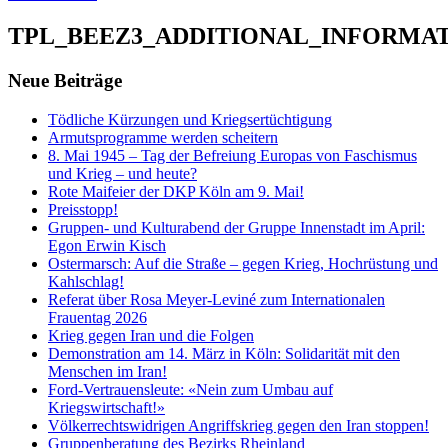
TPL_BEEZ3_ADDITIONAL_INFORMA
Neue Beiträge
Tödliche Kürzungen und Kriegsertüchtigung
Armutsprogramme werden scheitern
8. Mai 1945 – Tag der Befreiung Europas von Faschismus
und Krieg – und heute?
Rote Maifeier der DKP Köln am 9. Mai!
Preisstopp!
Gruppen- und Kulturabend der Gruppe Innenstadt im April:
Egon Erwin Kisch
Ostermarsch: Auf die Straße – gegen Krieg, Hochrüstung und
Kahlschlag!
Referat über Rosa Meyer-Leviné zum Internationalen
Frauentag 2026
Krieg gegen Iran und die Folgen
Demonstration am 14. März in Köln: Solidarität mit den
Menschen im Iran!
Ford-Vertrauensleute: «Nein zum Umbau auf
Kriegswirtschaft!»
Völkerrechtswidrigen Angriffskrieg gegen den Iran stoppen!
Gruppenberatung des Bezirks Rheinland