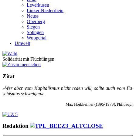
Leverkusen
Linker Niederrhein
Neuss
Oberberg
Siegen
Solingen
Wuppertal
Umwelt
Solidarität mit Flüchtlingen
Zitat
»Wer aber vom Ka­pi­ta­lis­mus nicht re­den will, soll­te auch vom Fa­
schis­mus schwei­gen«.
Max Horkheimer (1895-1973), Philosoph
Redaktion