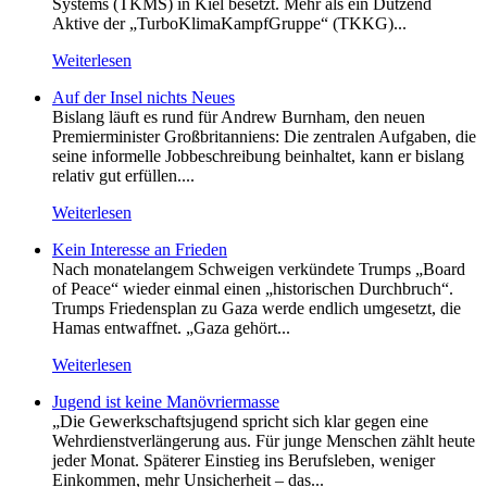
Systems (TKMS) in Kiel besetzt. Mehr als ein Dutzend
Aktive der „TurboKlimaKampfGruppe“ (TKKG)...
Weiterlesen
Auf der Insel nichts Neues
Bislang läuft es rund für Andrew Burnham, den neuen
Premierminister Großbritanniens: Die zentralen Aufgaben, die
seine informelle Jobbeschreibung beinhaltet, kann er bislang
relativ gut erfüllen....
Weiterlesen
Kein Inte­resse an Frieden
Nach monatelangem Schweigen verkündete Trumps „Board
of Peace“ wieder einmal einen „historischen Durchbruch“.
Trumps Friedensplan zu Gaza werde endlich umgesetzt, die
Hamas entwaffnet. „Gaza gehört...
Weiterlesen
Jugend ist keine Manövriermasse
„Die Gewerkschaftsjugend spricht sich klar gegen eine
Wehrdienstverlängerung aus. Für junge Menschen zählt heute
jeder Monat. Späterer Einstieg ins Berufsleben, weniger
Einkommen, mehr Unsicherheit – das...