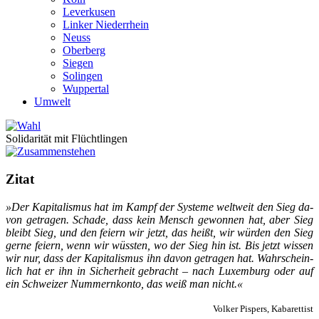
Leverkusen
Linker Niederrhein
Neuss
Oberberg
Siegen
Solingen
Wuppertal
Umwelt
Solidarität mit Flüchtlingen
Zitat
»Der Ka­pi­ta­lis­mus hat im Kampf der Sys­te­me welt­weit den Sieg da­
von ge­tra­gen. Scha­de, dass kein Mensch ge­won­nen hat, aber Sieg
bleibt Sieg, und den fei­ern wir jetzt, das hei­ßt, wir wür­den den Sieg
ger­ne fei­ern, wenn wir wüss­ten, wo der Sieg hin ist. Bis jetzt wis­sen
wir nur, dass der Ka­pi­ta­lis­mus ihn da­von ge­tra­gen hat. Wahr­schein­
lich hat er ihn in Si­cher­heit ge­bracht – nach Lu­xem­burg oder auf
ein Schwei­zer Num­mern­kon­to, das weiß man nicht.«
Volker Pispers, Kabarettist