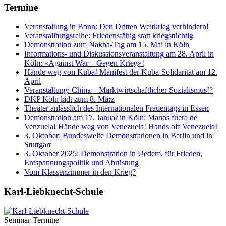
Termine
Veranstaltung in Bonn: Den Dritten Weltkrieg verhindern!
Veranstalltungsreihe: Friedensfähig statt kriegstüchtig
Demonstration zum Nakba-Tag am 15. Mai in Köln
Informations- und Diskussionsveranstaltung am 28. April in
Köln: «Against War – Gegen Krieg»!
Hände weg von Kuba! Manifest der Kuba-Solidarität am 12.
April
Veranstaltung: China – Marktwirtschaftlicher Sozialismus!?
DKP Köln lädt zum 8. März
Theater anlässlich des Internationalen Frauentags in Essen
Demonstration am 17. Januar in Köln: Manos fuera de
Venzuela! Hände weg von Venezuela! Hands off Venezuela!
3. Oktober: Bundesweite Demonstrationen in Berlin und in
Stuttgart
3. Oktober 2025: Demonstration in Uedem, für Frieden,
Entspannungspolitik und Abrüstung
Vom Klassenzimmer in den Krieg?
Karl-Liebknecht-­Schule
Seminar-Termine