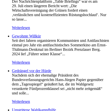
Der Nachrichtenplattform „Table Briefings“ war es am
29. Juli einen längeren Bericht wert: „Die
Wirtschaftsvereinigung der Grünen fordert einen
‚verlässlichen und kosteneffizienten Rüstungshochlauf‘. Nur
so lasse...
Weiterlesen
Gewohnte Willkür
Seit drei Jahren organisieren Kommunisten und Antifaschisten
einmal pro Jahr ein antifaschistisches Sommerkino am Ernst-
Thälmann-Denkmal im Berliner Bezirk Prenzlauer Berg.
2024 lief „Führer seiner Klasse“...
Weiterlesen
Gedrängel vor der Hürde
Nachdem sich der ehemalige Präsident des
Bundesverfassungsgerichts Hans-Jürgen Papier gegenüber
dem „Tagesspiegel“ geäußert hat, die im Wahlgesetz
verankerte Fünfprozentklausel sei „nicht mehr zeitgemäß“
und solle...
Weiterlesen
Umstrittene Wahlkampfhilfe