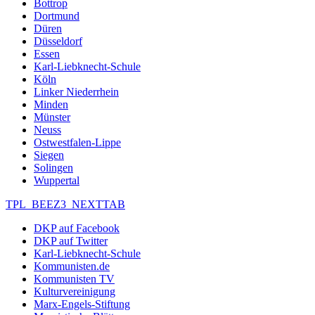
Bottrop
Dortmund
Düren
Düsseldorf
Essen
Karl-Liebknecht-Schule
Köln
Linker Niederrhein
Minden
Münster
Neuss
Ostwestfalen-Lippe
Siegen
Solingen
Wuppertal
TPL_BEEZ3_NEXTTAB
DKP auf Facebook
DKP auf Twitter
Karl-Liebknecht-Schule
Kommunisten.de
Kommunisten TV
Kulturvereinigung
Marx-Engels-Stiftung