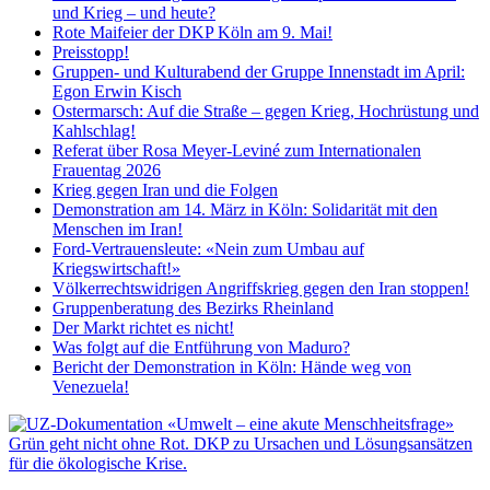
und Krieg – und heute?
Rote Maifeier der DKP Köln am 9. Mai!
Preisstopp!
Gruppen- und Kulturabend der Gruppe Innenstadt im April:
Egon Erwin Kisch
Ostermarsch: Auf die Straße – gegen Krieg, Hochrüstung und
Kahlschlag!
Referat über Rosa Meyer-Leviné zum Internationalen
Frauentag 2026
Krieg gegen Iran und die Folgen
Demonstration am 14. März in Köln: Solidarität mit den
Menschen im Iran!
Ford-Vertrauensleute: «Nein zum Umbau auf
Kriegswirtschaft!»
Völkerrechtswidrigen Angriffskrieg gegen den Iran stoppen!
Gruppenberatung des Bezirks Rheinland
Der Markt richtet es nicht!
Was folgt auf die Entführung von Maduro?
Bericht der Demonstration in Köln: Hände weg von
Venezuela!