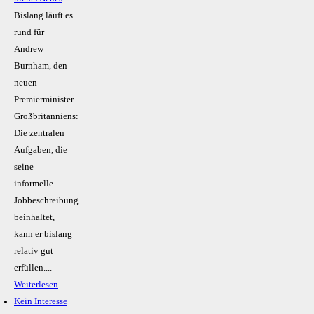
Bislang läuft es
rund für
Andrew
Burnham, den
neuen
Premierminister
Großbritanniens:
Die zentralen
Aufgaben, die
seine
informelle
Jobbeschreibung
beinhaltet,
kann er bislang
relativ gut
erfüllen....
Weiterlesen
Kein Inte­resse