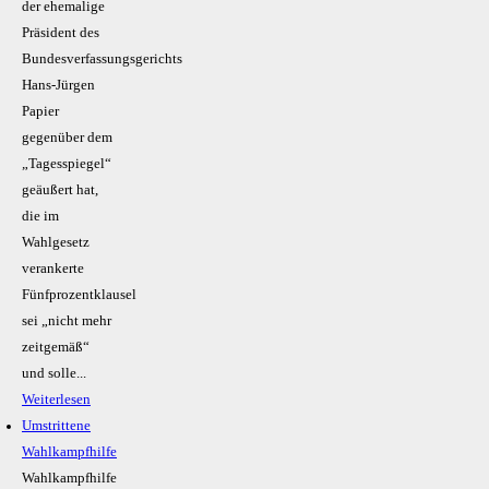
der ehemalige
Präsident des
Bundesverfassungsgerichts
Hans-Jürgen
Papier
gegenüber dem
„Tagesspiegel“
geäußert hat,
die im
Wahlgesetz
verankerte
Fünfprozentklausel
sei „nicht mehr
zeitgemäß“
und solle...
Weiterlesen
Umstrittene
Wahlkampfhilfe
Wahlkampfhilfe