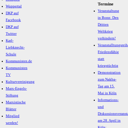
Termine
Wuppertal
Veranstaltung
DKP auf
in Bonn: Den
Facebook
Dritten
DKP auf
Weltkrieg
Twitter
verhindern!
Karl-
Veranstalltungsreih
Liebknecht-
Friedensfähig
Schule
statt
Kommunisten.de
kriegstüchtig
Kommunisten
Demonstration
TV
zum Nakba-
Kulturvereinigung
Tag am 15.
Marx-Engels-
Mai in Köln
Stiftung
Informations-
Marxistische
und
Blätter
Diskussionsveranst
Mitglied
am 28. April in
werden!
Köln: