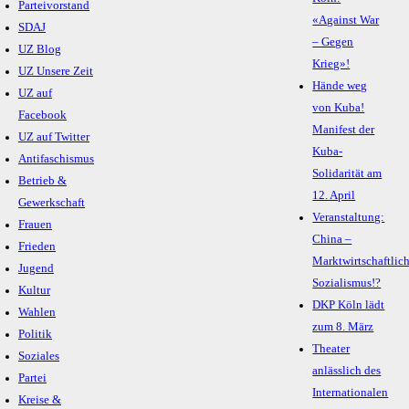
Parteivorstand
«Against War
SDAJ
– Gegen
UZ Blog
Krieg»!
UZ Unsere Zeit
Hände weg
UZ auf
von Kuba!
Facebook
Manifest der
UZ auf Twitter
Kuba-
Antifaschismus
Solidarität am
Betrieb &
12. April
Gewerkschaft
Veranstaltung:
Frauen
China –
Frieden
Marktwirtschaftlic
Jugend
Sozialismus!?
Kultur
DKP Köln lädt
Wahlen
zum 8. März
Politik
Theater
Soziales
anlässlich des
Partei
Internationalen
Kreise &