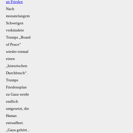
an Frieden
Nach
monatelangem
Schweigen
verkündete
Trumps „Board
of Peace“
wieder einmal
einen
„historischen
Durchbruch“.
Trumps
Friedensplan
zu Gaza werde
endlich
umgesetzt, die
Hamas
entwaffnet.
„Gaza gehört...