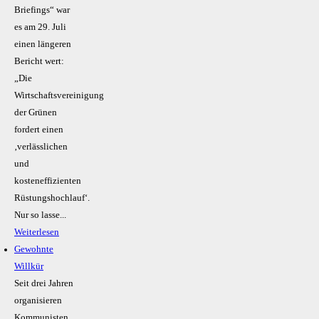
Briefings“ war
es am 29. Juli
einen längeren
Bericht wert:
„Die
Wirtschaftsvereinigung
der Grünen
fordert einen
‚verlässlichen
und
kosteneffizienten
Rüstungshochlauf‘.
Nur so lasse...
Weiterlesen
Gewohnte
Willkür
Seit drei Jahren
organisieren
Kommunisten