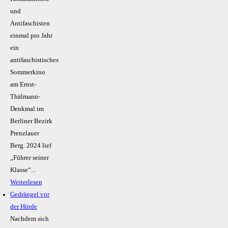
und
Antifaschisten
einmal pro Jahr
ein
antifaschistisches
Sommerkino
am Ernst-
Thälmann-
Denkmal im
Berliner Bezirk
Prenzlauer
Berg. 2024 lief
„Führer seiner
Klasse“...
Weiterlesen
Gedrängel vor
der Hürde
Nachdem sich