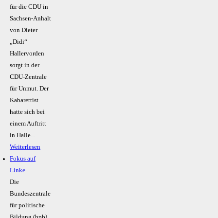
für die CDU in
Sachsen-Anhalt
von Dieter
„Didi“
Hallervorden
sorgt in der
CDU-Zentrale
für Unmut. Der
Kabarettist
hatte sich bei
einem Auftritt
in Halle...
Weiterlesen
Fokus auf
Linke
Die
Bundeszentrale
für politische
Bildung (bpb)