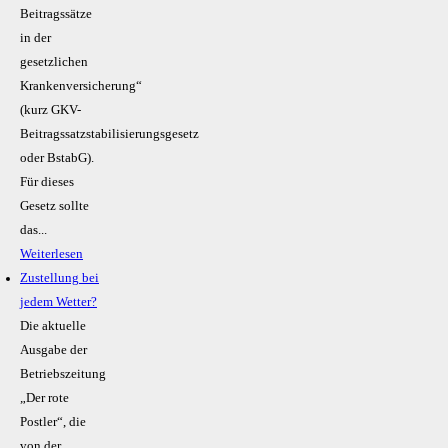
Beitragssätze
in der
gesetzlichen
Krankenversicherung“
(kurz GKV-
Beitragssatzstabilisierungsgesetz
oder BstabG).
Für dieses
Gesetz sollte
das...
Weiterlesen
Zustellung bei
jedem Wetter?
Die aktuelle
Ausgabe der
Betriebszeitung
„Der rote
Postler“, die
von der