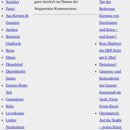
Soziales
ganz herzlich im Namen der
Tag der
Partei
Wuppertaler Kommunisten.
Befreiung
Aus Kreisen &
Europas von
Gruppen
Faschismus
Aachen
und Krieg –
Bergisch
und heute?
Gladbach
Rote Maifeier
Bonn
der DKP Köln
Düren
am 9. Mai!
Düsseldorf
Preisstopp!
Düsseldorfer
Gruppen- und
Süden
Kulturabend
Ennepe-Ruhr-
der Gruppe
Süd
Innenstadt im
Gerresheim
April: Egon
Köln
Erwin Kisch
Leverkusen
Ostermarsch:
Linker
Auf die Straße
Niederrhein
– gegen Krieg,