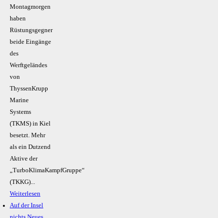
Montagmorgen
haben
Rüstungsgegner
beide Eingänge
des
Werftgeländes
von
ThyssenKrupp
Marine
Systems
(TKMS) in Kiel
besetzt. Mehr
als ein Dutzend
Aktive der
„TurboKlimaKampfGruppe“
(TKKG)...
Weiterlesen
Auf der Insel
nichts Neues