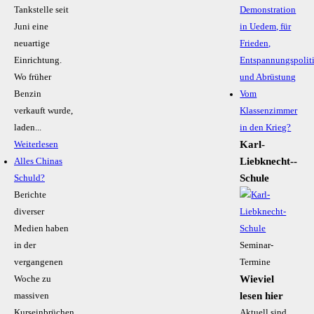
Tankstelle seit
Demonstration
Juni eine
in Uedem, für
neuartige
Frieden,
Einrichtung.
Entspannungspolit
Wo früher
und Abrüstung
Benzin
Vom
verkauft wurde,
Klassenzimmer
laden...
in den Krieg?
Karl-
Weiterlesen
Liebknecht-­
Alles Chinas
Schule
Schuld?
Berichte
diverser
Medien haben
in der
Seminar-
vergangenen
Termine
Wieviel
Woche zu
lesen hier
massiven
Kurseinbrüchen
Aktuell sind