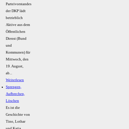
Parteivorstandes
der DKP lädt
betrieblich
Aktive aus dem
Öffentlichen
Dienst (Bund
und
Kommunen) für
Mittwoch, den
19. August,
ab...
Weiterlesen
Sprengen,
Aufbrechen,
Löschen
Es ist die
Geschichte von
Tino, Lothar
und Katja.