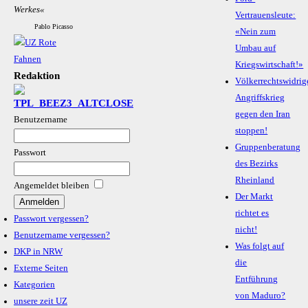
Wer­kes«
Vertrauensleute:
Pablo Picasso
«Nein zum
Umbau auf
Kriegswirtschaft!»
Redaktion
Völkerrechtswidrig
Angriffskrieg
gegen den Iran
Benutzername
stoppen!
Gruppenberatung
Passwort
des Bezirks
Rheinland
Angemeldet bleiben
Der Markt
richtet es
Passwort vergessen?
nicht!
Benutzername vergessen?
Was folgt auf
DKP in NRW
die
Externe Seiten
Entführung
Kategorien
von Maduro?
unsere zeit UZ