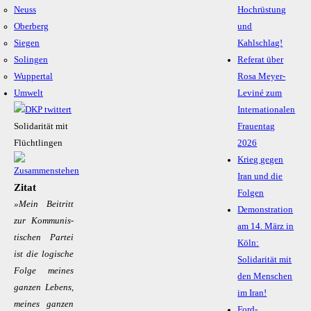
Neuss
Hochrüstung
Oberberg
und
Siegen
Kahlschlag!
Solingen
Referat über
Wuppertal
Rosa Meyer-
Umwelt
Leviné zum
Internationalen
Solidarität mit
Frauentag
Flüchtlingen
2026
Krieg gegen
Iran und die
Zitat
Folgen
»Mein Bei­tritt
Demonstration
zur Kom­mu­nis­
am 14. März in
ti­schen Par­tei
Köln:
ist die lo­gi­sche
Solidarität mit
Fol­ge mei­nes
den Menschen
gan­zen Le­bens,
im Iran!
mei­nes gan­zen
Ford-