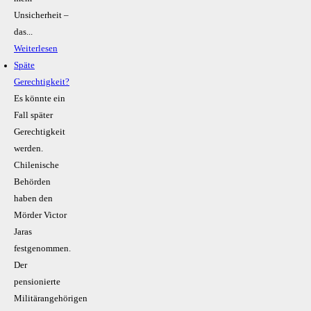
Unsicherheit –
das...
Weiterlesen
Späte
Gerechtigkeit?
Es könnte ein
Fall später
Gerechtigkeit
werden.
Chilenische
Behörden
haben den
Mörder Victor
Jaras
festgenommen.
Der
pensionierte
Militärangehörigen