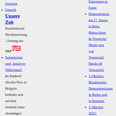
Frauentags in
Gruppen
Essen
Umwelt
Demonstration
Unsere
am 17. Januar
Zeit
in Köln:
Sozialistische
Manos fuera
Wochenzeitung
de Venzuela!
- Zeitung der
Hände weg
DKP
von
Solarenergie
Venezuela!
und „kreativer
Hands off
Widerstand“
Venezuela!
Im Stadtteil
3. Oktober:
Alcides Pino in
Bundesweite
Holguín
Demonstrationen
befindet sich
in Berlin und
auf dem
in Stuttgart
Gelände einer
3. Oktober
ehemaligen
2025: