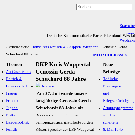
Startseite
Termine
Deutsche Kommunistische Partei Rheinland-Westfa
Weblinks
Aktuelle Seite:
Home
Aus Kreisen & Gruppen
Wuppertal
Genossin Gerda
Archiv
Schuchard 88 Jahre
Impressum & Datenschutz
INFO SCHLIESSEN
DKP Kreis Wuppertal
Themen
Neue
Genossin Gerda
Beiträge
Antifaschismus
Schuchard 88 Jahre
Betrieb &
Tödliche
Gewerkschaft
Kürzungen
Am 27. Juli wurde unsere
Frauen
und
langjährige Genossin Gerda
Frieden
Kriegsertüchtigung
Schuchardt 88 Jahre alt.
Jugend
Armutsprogramme
Kultur
Bei einer kleinen Feier im
werden
Landespolitik
Seniorenzentrum gratulierte Jürgen
scheitern
Politik
Köster, Sprecher der DKP Wuppertal
8. Mai 1945 –