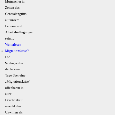
Mutmacher in
Zeiten des
Generalangriffs
auf unsere
Lebens- und
Arbeitsbedingungen
sein,...
Weiterlesen
Migrationskrise?
Die
Schlagzeilen
der letzten
Tage über eine
„Migrationskrise“
offenbaren in
aller
Deutlichkeit
sowohl den
Unwillen als