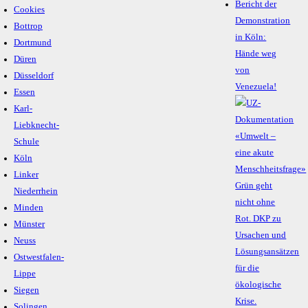
Bericht der
Cookies
Demonstration
Bottrop
in Köln:
Dortmund
Hände weg
Düren
von
Düsseldorf
Venezuela!
Essen
Karl-
Liebknecht-
Schule
Köln
Linker
Niederrhein
Minden
Münster
Neuss
Ostwestfalen-
Lippe
Siegen
Solingen