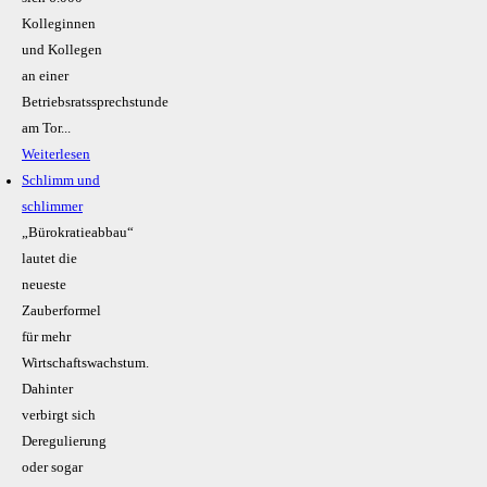
Kolleginnen
und Kollegen
an einer
Betriebsratssprechstunde
am Tor...
Weiterlesen
Schlimm und
schlimmer
„Bürokratieabbau“
lautet die
neueste
Zauberformel
für mehr
Wirtschaftswachstum.
Dahinter
verbirgt sich
Deregulierung
oder sogar