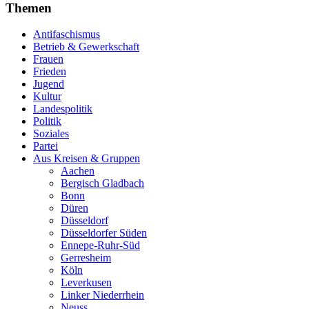
Themen
Antifaschismus
Betrieb & Gewerkschaft
Frauen
Frieden
Jugend
Kultur
Landespolitik
Politik
Soziales
Partei
Aus Kreisen & Gruppen
Aachen
Bergisch Gladbach
Bonn
Düren
Düsseldorf
Düsseldorfer Süden
Ennepe-Ruhr-Süd
Gerresheim
Köln
Leverkusen
Linker Niederrhein
Neuss