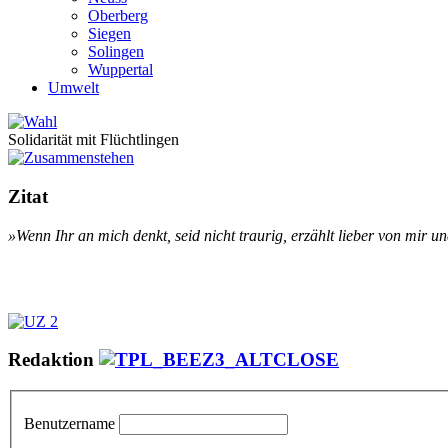
Oberberg
Siegen
Solingen
Wuppertal
Umwelt
Solidarität mit Flüchtlingen
Zitat
»Wenn Ihr an mich denkt, seid nicht trau­rig, er­zählt lie­ber von mir u
Redaktion
Benutzername