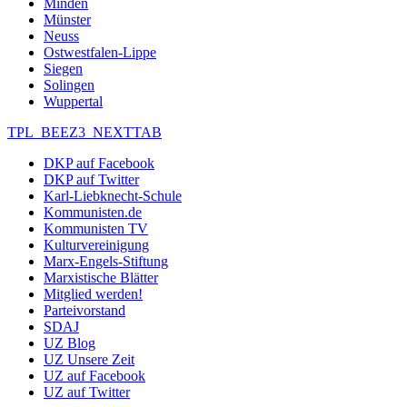
Minden
Münster
Neuss
Ostwestfalen-Lippe
Siegen
Solingen
Wuppertal
TPL_BEEZ3_NEXTTAB
DKP auf Facebook
DKP auf Twitter
Karl-Liebknecht-Schule
Kommunisten.de
Kommunisten TV
Kulturvereinigung
Marx-Engels-Stiftung
Marxistische Blätter
Mitglied werden!
Parteivorstand
SDAJ
UZ Blog
UZ Unsere Zeit
UZ auf Facebook
UZ auf Twitter