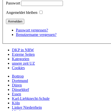
Passwort
Angemeldet bleiben
Passwort vergessen?
Benutzername vergessen?
DKP in NRW
Externe Seiten
Kategorien
unsere zeit UZ
Cookies
Bottrop
Dortmund
Düren
Düsseldorf
Essen
Karl-Liebknecht-Schule
Köln
Linker Niederrhein