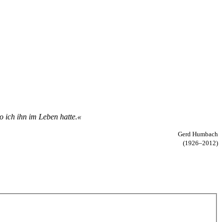
 ich ihn im Le­ben hat­te.«
Gerd Humbach
(1926–2012)