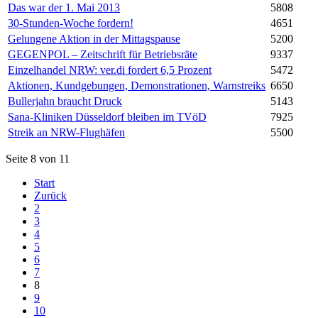
Das war der 1. Mai 2013
5808
30-Stunden-Woche fordern!
4651
Gelungene Aktion in der Mittags­pause
5200
GEGENPOL – Zeitschrift für Betriebsräte
9337
Einzelhandel NRW: ver.di fordert 6,5 Prozent
5472
Aktionen, Kundgebungen, Demonstrationen, Warnstreiks
6650
Bullerjahn braucht Druck
5143
Sana-Kliniken Düsseldorf bleiben im TVöD
7925
Streik an NRW-Flughäfen
5500
Seite 8 von 11
Start
Zurück
2
3
4
5
6
7
8
9
10