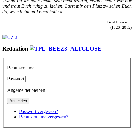
»Wenn Ihr an mich denkt, seid nicht trau­rig, er­zählt lie­ber von mir
und traut Euch ru­hig zu la­chen. Lasst mir den Platz zwi­schen Euch
da, wo ich ihn im Le­ben hat­te.«
Gerd Humbach
(1926–2012)
Redaktion
Benutzername
Passwort
Angemeldet bleiben
Passwort vergessen?
Benutzername vergessen?