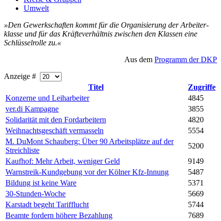
Umwelt
»Den Ge­werk­schaf­ten kommt für die Or­ga­ni­sie­rung der Ar­bei­ter­
klas­se und für das Kräf­te­ver­hält­nis zwi­schen den Klas­sen ei­ne
Schlüs­sel­rol­le zu.«
Aus dem
Programm der DKP
Anzeige #
Titel
Zugriffe
Konzerne und Leiharbeiter
4845
ver.di Kampagne
3855
Solidarität mit den Fordarbeitern
4820
Weihnachts­geschäft vermasseln
5554
M. DuMont Schauberg: Über 90 Arbeits­plätze auf der
5200
Streichliste
Kaufhof: Mehr Arbeit, weniger Geld
9149
Warnstreik-Kundgebung vor der Kölner Kfz-Innung
5487
Bildung ist keine Ware
5371
30-Stunden-Woche
5669
Karstadt begeht Tarifflucht
5744
Beamte fordern höhere Bezahlung
7689