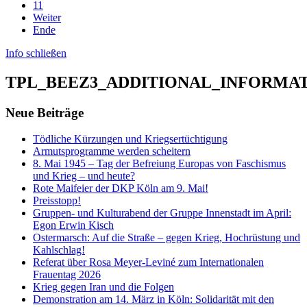
11
Weiter
Ende
Info schließen
TPL_BEEZ3_ADDITIONAL_INFORMA
Neue Beiträge
Tödliche Kürzungen und Kriegsertüchtigung
Armutsprogramme werden scheitern
8. Mai 1945 – Tag der Befreiung Europas von Faschismus
und Krieg – und heute?
Rote Maifeier der DKP Köln am 9. Mai!
Preisstopp!
Gruppen- und Kulturabend der Gruppe Innenstadt im April:
Egon Erwin Kisch
Ostermarsch: Auf die Straße – gegen Krieg, Hochrüstung und
Kahlschlag!
Referat über Rosa Meyer-Leviné zum Internationalen
Frauentag 2026
Krieg gegen Iran und die Folgen
Demonstration am 14. März in Köln: Solidarität mit den