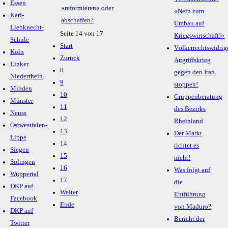
Essen
»reformieren« oder
«Nein zum
Karl-
abschaffen?
Umbau auf
Liebknecht-
Seite 14 von 17
Kriegswirtschaft!»
Schule
Start
Völkerrechtswidrig
Köln
Zurück
Angriffskrieg
Linker
8
gegen den Iran
Niederrhein
9
stoppen!
Minden
10
Gruppenberatung
Münster
11
des Bezirks
Neuss
12
Rheinland
Ostwestfalen-
13
Der Markt
Lippe
14
richtet es
Siegen
15
nicht!
Solingen
16
Was folgt auf
Wuppertal
17
die
DKP auf
Weiter
Entführung
Facebook
Ende
von Maduro?
DKP auf
Bericht der
Twitter