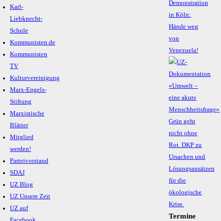
Demonstration
Karl-
in Köln:
Liebknecht-
Hände weg
Schule
von
Kommunisten.de
Venezuela!
Kommunisten
TV
Kulturvereinigung
Marx-Engels-
Stiftung
Marxistische
Blätter
Mitglied
werden!
Parteivorstand
SDAJ
UZ Blog
UZ Unsere Zeit
UZ auf
Termine
Facebook