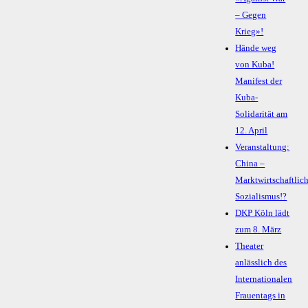
– Gegen
Krieg»!
Hände weg
von Kuba!
Manifest der
Kuba-
Solidarität am
12. April
Veranstaltung:
China –
Marktwirtschaftlic
Sozialismus!?
DKP Köln lädt
zum 8. März
Theater
anlässlich des
Internationalen
Frauentags in