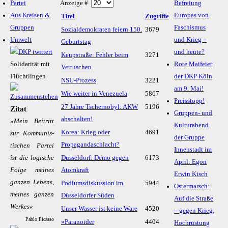
Partei
Anzeige #
Befreiung
Aus Kreisen &
Europas von
Titel
Zugriffe
Gruppen
Faschismus
Sozialdemokraten feiern 150.
3679
Umwelt
und Krieg –
Geburtstag
und heute?
Keup­straße: Fehler beim
3271
Solidarität mit
Rote Maifeier
Vertuschen
Flüchtlingen
der DKP Köln
NSU-Prozess
3221
am 9. Mai!
Wie weiter in Venezuela
5867
Preisstopp!
27 Jahre Tschernobyl: AKW
5196
Zitat
Gruppen- und
abschalten!
»Mein Bei­tritt
Kulturabend
Korea: Krieg oder
4691
zur Kom­mu­nis­
der Gruppe
Propagandaschlacht?
ti­schen Par­tei
Innenstadt im
ist die lo­gi­sche
Düsseldorf: Demo gegen
6173
April: Egon
Fol­ge mei­nes
Atomkraft
Erwin Kisch
gan­zen Le­bens,
Podiumsdiskussion im
5944
Ostermarsch:
mei­nes gan­zen
Düsseldorfer Süden
Auf die Straße
Wer­kes«
Unser Wasser ist keine Ware
4520
– gegen Krieg,
Pablo Picasso
»Paranoider
4404
Hochrüstung