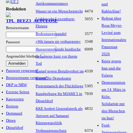
Antikommunismus«
und
Redaktion
Wasser ist ein Menschenrecht
4474
Kahlschlag!
Referat über
Liebknecht-Luxemburg-
5055
Rosa Meyer-
Ehrung
Benutzername
Leviné zum
Bedeutungswandel
3577
Internationalen
»Wir lassen sie verhungern«
3348
Passwort
Frauentag
Hungerstreikende kurdische
6009
2026
Angemeldet bleiben
Gefangene kurz vor ihrem
Krieg gegen
Tod
Iran und die
Passwort vergessen?
Kampf gegen Berufsverbot im
4339
Folgen
Benutzername vergessen?
Kampf für Demokratie
Demonstration
DKP in NRW
Protestmarsch der Flüchtlinge
5305
am 14. März in
Externe Seiten
Kundgebung für MIAMI 5 in
7930
Köln:
Kategorien
Düsseldorf
Solidarität mit
Bottrop
KKE fordert Generalstreik als
4832
den Menschen
Dortmund
Antwort auf Samaras'
im Iran!
Düren
Kürzungspolitik
Ford-
Düsseldorf
Verfassungssschutz
6374
Vertrauensleute: