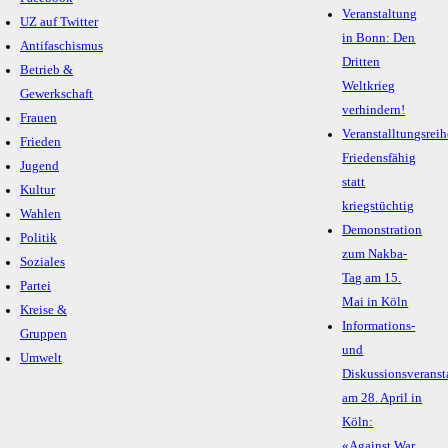
Veranstaltung
UZ auf Twitter
in Bonn: Den
Antifaschismus
Dritten
Betrieb &
Weltkrieg
Gewerkschaft
verhindern!
Frauen
Veranstalltungsreih
Frieden
Friedensfähig
Jugend
statt
Kultur
kriegstüchtig
Wahlen
Demonstration
Politik
zum Nakba-
Soziales
Tag am 15.
Partei
Mai in Köln
Kreise &
Informations-
Gruppen
und
Umwelt
Diskussionsveranst
am 28. April in
Köln:
«Against War