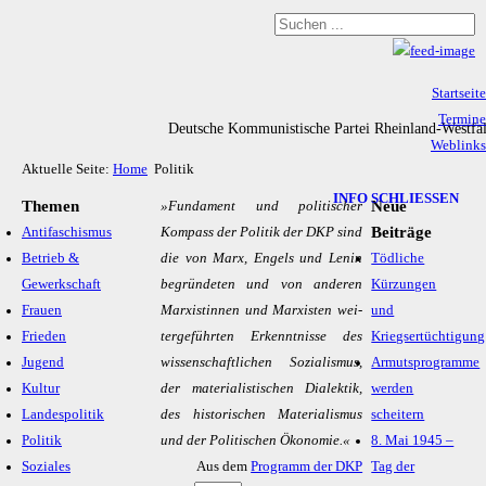
Startseite
Termine
Deutsche Kommunistische Partei Rheinland-Westfa
Weblinks
Aktuelle Seite:
Home
Politik
Archiv
Impressum & Datenschutz
INFO SCHLIESSEN
Themen
Neue
»Fun­da­ment und po­li­ti­scher
Beiträge
Antifaschismus
Kom­pass der Po­li­tik der DKP sind
Betrieb &
die von Marx, En­gels und Le­nin
Tödliche
Gewerkschaft
be­grün­de­ten und von an­de­ren
Kürzungen
Frauen
Mar­xis­tin­nen und Mar­xis­ten wei­
und
Frieden
ter­ge­führ­ten Er­kennt­nis­se des
Kriegsertüchtigung
Jugend
wis­sen­schaft­li­chen So­zia­lis­mus,
Armutsprogramme
Kultur
der ma­te­ria­lis­ti­schen Dia­lek­tik,
werden
Landespolitik
des his­to­ri­schen Ma­te­ria­lis­mus
scheitern
Politik
und der Po­li­ti­schen Öko­no­mie.«
8. Mai 1945 –
Soziales
Aus dem
Programm der DKP
Tag der