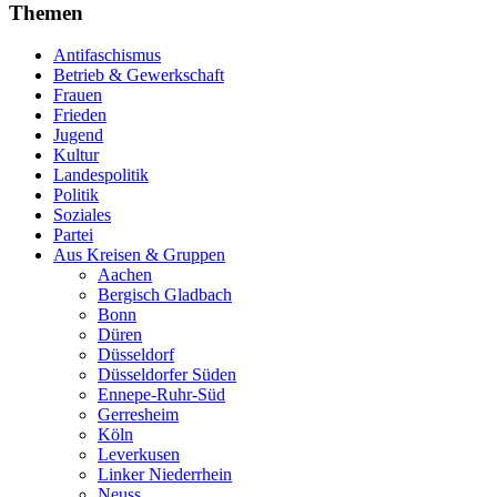
Themen
Antifaschismus
Betrieb & Gewerkschaft
Frauen
Frieden
Jugend
Kultur
Landespolitik
Politik
Soziales
Partei
Aus Kreisen & Gruppen
Aachen
Bergisch Gladbach
Bonn
Düren
Düsseldorf
Düsseldorfer Süden
Ennepe-Ruhr-Süd
Gerresheim
Köln
Leverkusen
Linker Niederrhein
Neuss