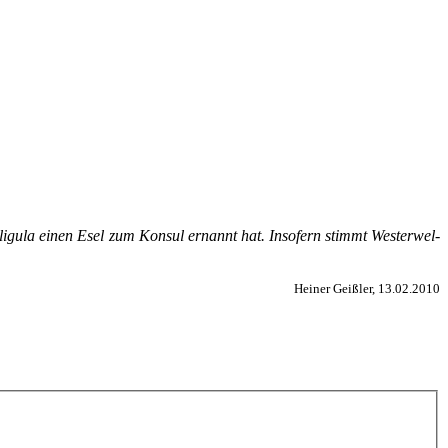
i­gu­la ei­nen Esel zum Kon­sul er­nannt hat. In­so­fern stimmt Wes­ter­wel­
Heiner Geißler, 13.02.2010