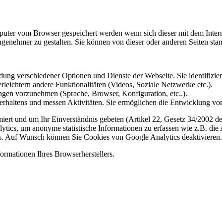
omputer vom Browser gespeichert werden wenn sich dieser mit dem Inte
enehmer zu gestalten. Sie können von dieser oder anderen Seiten st
ung verschiedener Optionen und Dienste der Webseite. Sie identifizier
rleichtern andere Funktionalitäten (Videos, Soziale Netzwerke etc.).
gen vorzunehmen (Sprache, Browser, Konfiguration, etc..).
rhaltens und messen Aktivitäten. Sie ermöglichen die Entwicklung von
iert und um Ihr Einverständnis gebeten (Artikel 22, Gesetz 34/2002 der
ytics, um anonyme statistische Informationen zu erfassen wie z.B. die
. Auf Wunsch können Sie Cookies von Google Analytics deaktivieren.
ormationen Ihres Browserherstellers.