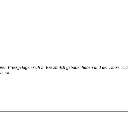
ren Fress­ge­la­gen sich in Esels­milch ge­ba­det ha­ben und der Kai­ser Ca­l
­den.«