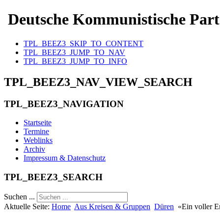
Deutsche Kommunistische Part
TPL_BEEZ3_SKIP_TO_CONTENT
TPL_BEEZ3_JUMP_TO_NAV
TPL_BEEZ3_JUMP_TO_INFO
TPL_BEEZ3_NAV_VIEW_SEARCH
TPL_BEEZ3_NAVIGATION
Startseite
Termine
Weblinks
Archiv
Impressum & Datenschutz
TPL_BEEZ3_SEARCH
Suchen ...
Aktuelle Seite:
Home
Aus Kreisen & Gruppen
Düren
«Ein voller E