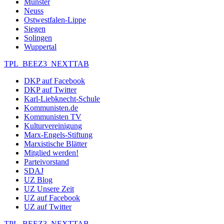
Münster
Neuss
Ostwestfalen-Lippe
Siegen
Solingen
Wuppertal
TPL_BEEZ3_NEXTTAB
DKP auf Facebook
DKP auf Twitter
Karl-Liebknecht-Schule
Kommunisten.de
Kommunisten TV
Kulturvereinigung
Marx-Engels-Stiftung
Marxistische Blätter
Mitglied werden!
Parteivorstand
SDAJ
UZ Blog
UZ Unsere Zeit
UZ auf Facebook
UZ auf Twitter
TPL_BEEZ3_NEXTTAB