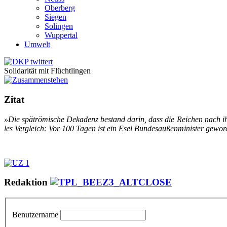
Oberberg
Siegen
Solingen
Wuppertal
Umwelt
Solidarität mit Flüchtlingen
Zitat
»Die spät­rö­mi­sche De­ka­denz be­stand dar­in, dass die Rei­chen nach ih­
les Ver­gleich: Vor 100 Ta­gen ist ein Esel Bun­des­au­ßen­mi­nis­ter ge­wor
Redaktion
Benutzername